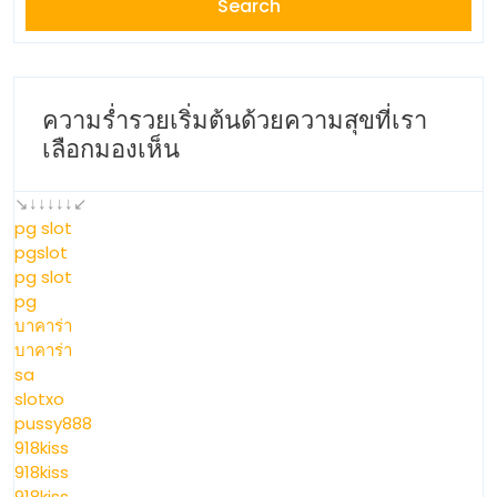
ความร่ำรวยเริ่มต้นด้วยความสุขที่เรา
เลือกมองเห็น
↘↓↓↓↓↓↙
pg slot
pgslot
pg slot
pg
บาคาร่า
บาคาร่า
sa
slotxo
pussy888
918kiss
918kiss
918kiss