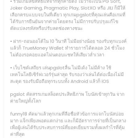
• รวมเกมลิขสิทธิ์แท้จากทุกค่ายดัง ไม่ว่าจะเป็น PG Soft,
Joker Gaming, Pragmatic Play, SlotXO หรือ JILI ก็มีให้
เลือกครบแบบจบในที่เดียว ทุกเกมpgslotที่คุณเล่นคือเกมที่
ได้รับการยืนยันจากค่ายโดยตรง ไม่มีการปรับปรุงแก้ไข
ดัดแปลงรหัสหรือปรับลดช่องทางชนะ
• ฝาก-ถอนออโต้ใน 10 วินาที ไม่มีอย่างน้อย รองรับทุกแบงค์
แล้วก็ TrueMoney Wallet ทำรายการได้ตลอด 24 ชั่วโมง
ไม่ต้องรอคอยแอดไม่นตอบแชทให้เสียเวล่ำเวลา
• เว็บไซต์เสถียร เล่นpgslotลื่น ไม่มีเด้ง ไม่มีค้าง ใช้
เทคโนโลยีเซิร์ฟเวอร์รุ่นล่าสุด รับรองว่าเล่นได้ต่อเนื่องไม่มี
สะดุด รองรับมือถือทุกระบบทั้ง Android แล้วก็ iOS
pgslot คัดสรรเกมสล็อตประสิทธิภาพ โบนัสเข้าทุกวัน จาก
ค่ายใหญ่ทั้งโลก
funny18 คัดมาแล้วทุกเกมที่ลือชื่อหัวข้อการแจกโบนัสบ่อย
มาก แจ็กเพียงพอตแตกง่าย และก็มีอัตราการจ่ายที่เป็นกลาง
เพื่อผู้เล่นได้รับประสบการณ์ที่ยอดเยี่ยมรวมทั้งผลกำไรที่คุ้ม
ค่าที่สุด