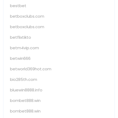
bestbet
betboxclubs.com
betboxclubs.com
betflixtikto
betm4vip.com
betwin666
betworld369hot.com
bio285th.com
bluewin8888.info
bombet888.win
bombet888.win