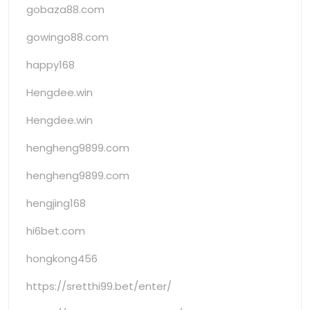
gobaza88.com
gowingo88.com
happy168
Hengdee.win
Hengdee.win
hengheng9899.com
hengheng9899.com
hengjing168
hi6bet.com
hongkong456
https://sretthi99.bet/enter/