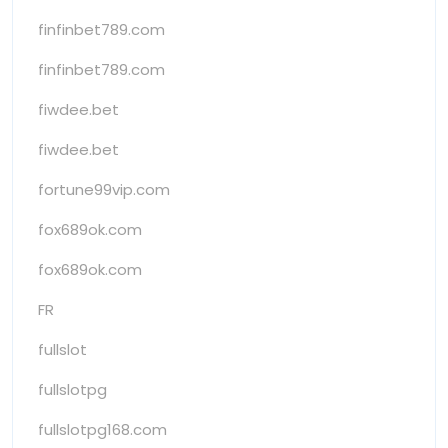
finfinbet789.com
finfinbet789.com
fiwdee.bet
fiwdee.bet
fortune99vip.com
fox689ok.com
fox689ok.com
FR
fullslot
fullslotpg
fullslotpg168.com