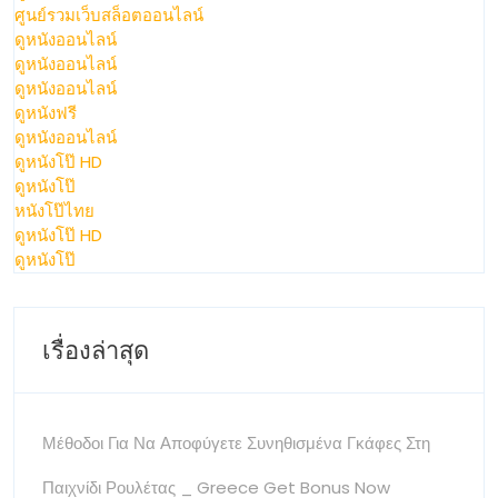
ศูนย์รวมเว็บสล็อตออนไลน์
ดูหนังออนไลน์
ดูหนังออนไลน์
ดูหนังออนไลน์
ดูหนังฟรี
ดูหนังออนไลน์
ดูหนังโป๊ HD
ดูหนังโป๊
หนังโป๊ไทย
ดูหนังโป๊ HD
ดูหนังโป๊
เรื่องล่าสุด
Μέθοδοι Για Να Αποφύγετε Συνηθισμένα Γκάφες Στη
Παιχνίδι Ρουλέτας _ Greece Get Bonus Now