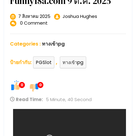
Funny18a.com 9 ต.ค. 2025
7
Pgslot
7 สิงหาคม 2025
Joshua Hughes
สิงหาคม
เว็บ
0 Comment
2025
ตรง
มือ
ใหม่
Categories :
ทางเข้าpg
หัด
เล่น
ป้ายกำกับ:
,
PGSlot
ทางเข้าpg
สล็อต?
เริ่ม
ต้น
กับ
0
0
PGSLOT
ง่าย
Read Time:
5 Minute, 40 Second
ที่สุด
ได้
เงิน
จริง
คา