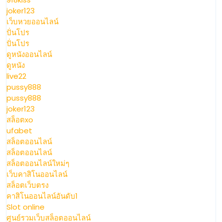
joker123
เว็บหวยออนไลน์
ปั่นโปร
ปั่นโปร
ดูหนังออนไลน์
ดูหนัง
live22
pussy888
pussy888
joker123
สล็อตxo
ufabet
สล็อตออนไลน์
สล็อตออนไลน์
สล็อตออนไลน์ใหม่ๆ
เว็บคาสิโนออนไลน์
สล็อตเว็บตรง
คาสิโนออนไลน์อันดับ1
Slot online
ศูนย์รวมเว็บสล็อตออนไลน์