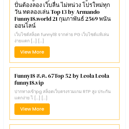
ปั่นต้องลอง เว็บลื่น ไม่หน่วง โปรใหม่ทุก
วัน ทดลองเล่น Top 13 by Armando
Funny18.world 21 กุมภาพันธ์ 2569 พนัน
ออนไลน์
เว็บไซต์สล็อต funny18 จากค่าย PG เว็บไซต์แท้เล่น
ง่ายแตก […] [...]
View
View More
More
Funny18 ส.ค. 67Top 52 by Leola Leola
funny18.vip
ปากทางเข้าpg สล็อตเว็บตรงรวมเกม RTP สูง ประกัน
แตกง่าย ไ […] [...]
View
View More
More