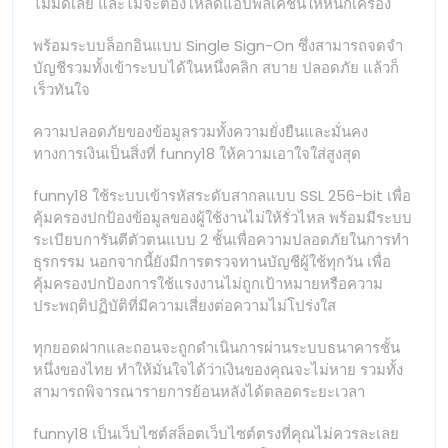
ไม่มีดีเลย์ และไม่จะต้องโหลดแอปพลิเคชันให้หนักเครื่อง
พร้อมระบบล็อกอินแบบ Single Sign-On ซึ่งสามารถจดจำ
บัญชีรวมทั้งเข้าระบบได้ในหนึ่งคลิก สบาย ปลอดภัย แล้วก็
เร็วทันใจ
ความปลอดภัยของข้อมูลรวมทั้งความยั่งยืนและมั่นคง
ทางการเงินเป็นสิ่งที่ funny18 ให้ความเอาใจใส่สูงสุด
funny18 ใช้ระบบเข้ารหัสระดับสากลแบบ SSL 256-bit เพื่อ
คุ้มครองปกป้องข้อมูลของผู้ใช้งานไม่ให้รั่วไหล พร้อมมีระบบ
ระเบียบการันตีตัวตนแบบ 2 ชั้นเพื่อความปลอดภัยในการทำ
ธุรกรรม นอกจากนี้ยังมีการตรวจทานบัญชีผู้ใช้ทุกวัน เพื่อ
คุ้มครองปกป้องการใช้แรงงานไม่ถูกเป้าหมายหรือความ
ประพฤติปฏิบัติที่มีความเสี่ยงต่อความไม่โปร่งใส
ทุกยอดฝากและถอนจะถูกดำเนินการผ่านระบบธนาคารชั้น
หนึ่งของไทย ทำให้มั่นใจได้ว่าเงินของคุณจะไม่หาย รวมทั้ง
สามารถพิจารณารายการย้อนหลังได้ตลอดระยะเวลา
funny18 เป็นเว็บไซต์สล็อตเว็บไซต์ตรงที่คุณไม่ควรละเลย