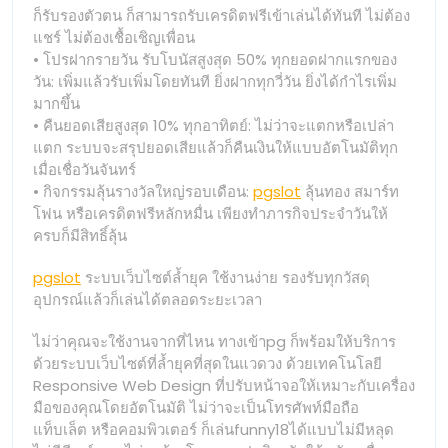
ก็รับรองตัวตน ก็สามารถรับเครดิตฟรีเข้าเล่นได้ทันที ไม่ต้อง
แชร์ ไม่ต้องเชื้อเชิญเพื่อน
• โปรฝากรายวัน รับโบนัสสูงสุด 50% ทุกยอดฝากแรกของ
วัน: เพิ่มแล้วรับเพิ่มโดยทันที ยิ่งฝากทุกวี่วัน ยิ่งได้กำไรเพิ่ม
มากขึ้น
• คืนยอดเสียสูงสุด 10% ทุกอาทิตย์: ไม่ว่าจะแตกหรือเปล่า
แตก ระบบจะสรุปยอดเสียแล้วก็คืนเงินให้แบบอัตโนมัติทุก
เมื่อเชื่อวันจันทร์
• กิจกรรมลุ้นรางวัลใหญ่รอบเดือน:
pgslot
ลุ้นทอง สมาร์ท
โฟน หรือเครดิตฟรีหลักหมื่น เพียงทำภารกิจประจำวันให้
ครบก็มีสิทธิ์ลุ้น
pgslot
ระบบเว็บไซต์ล้ำยุค ใช้งานง่าย รองรับทุกวัสดุ
อุปกรณ์แล้วก็เล่นได้ตลอดระยะเวลา
ไม่ว่าคุณจะใช้งานจากที่ไหน ทางเข้าpg ก็พร้อมให้บริการ
ด้วยระบบเว็บไซต์ที่ล้ำยุคที่สุดในแวดวง ด้วยเทคโนโลยี
Responsive Web Design ที่ปรับหน้าจอให้เหมาะกับเครื่อง
มือของคุณโดยอัตโนมัติ ไม่ว่าจะเป็นโทรศัพท์มือถือ
แท็บเล็ต หรือคอมพิวเตอร์ ก็เล่นfunny18ได้แบบไม่มีหลุด