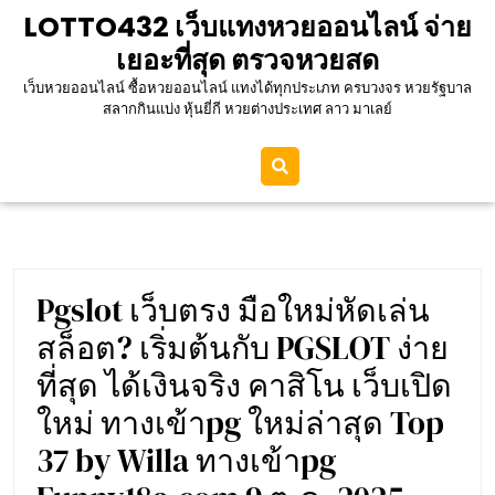
Skip
LOTTO432 เว็บแทงหวยออนไลน์ จ่าย
to
เยอะที่สุด ตรวจหวยสด
content
เว็บหวยออนไลน์ ซื้อหวยออนไลน์ แทงได้ทุกประเภท ครบวงจร หวยรัฐบาล
สลากกินแบ่ง หุ้นยี่กี หวยต่างประเทศ ลาว มาเลย์
Pgslot เว็บตรง มือใหม่หัดเล่น
สล็อต? เริ่มต้นกับ PGSLOT ง่าย
ที่สุด ได้เงินจริง คาสิโน เว็บเปิด
ใหม่ ทางเข้าpg ใหม่ล่าสุด Top
37 by Willa ทางเข้าpg