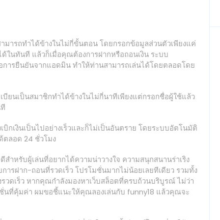
ามารถทำได้ข้างในไม่กี่ขั้นตอน โดยกรอกข้อมูลส่วนตัวเพียงแค่
ได้ในทันที แล้วก็เมื่อคุณต้องการฝากหรือถอนเงิน ระบบ
รอการยืนยันจากแอดมิน ทำให้ท่านสามารถเล่นได้โดยตลอดโดย
ียนเป็นสมาชิกทำได้ข้างในไม่กี่นาทีเพียงแต่กรอกชื่อผู้ใช้แล้ว
ที
บิกเงินเป็นไปอย่างเร็วและก็ไม่เป็นอันตราย โดยระบบอัตโนมัติ
ด้ตลอด 24 ชั่วโมง
่ดีสำหรับผู้เล่นที่อยากได้ความน่าวางใจ ความสนุกสนานร่าเริง
ารฝาก-ถอนที่รวดเร็ว โปรโมชั่นมากไม่น้อยเลยทีเดียว รวมทั้ง
่างรวดเร็ว หากคุณกำลังมองหาเว็บสล็อตที่ครบถ้วนบริบูรณ์ ไม่ว่า
ที่คุ้มค่า ผมขอชี้แนะให้คุณลองเล่นกับ funny18 แล้วคุณจะ