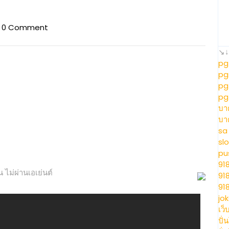
0 Comment
teสล็อต
↘↓
pg
pg
pg
์
pg
บา
บา
sa
sl
pu
918
 ไม่ผ่านเอเย่นต์
918
918
jo
เว
ปั่