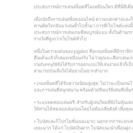
ประสบการณ์การเล่นสล็อตที่ไม่เหมือนใคร มีที่นี่ที่เดีย
เมื่อเอ๋ยถึงการเล่นสล็อตออนไลน์ ความแตกต่างและก็ค
ท่านติดใจกลับมาเล่นซ้ำไปซ้ำมา การที่เว็บไซต์แห่งนี
ประสบการณ์การเล่นเกมที่สมบูรณ์แบบ ทั้งในด้านกร
รางวัลที่สูงกว่าเว็บไซต์ทั่วไป
หนึ่งในความเด่นของ pgslot คือเกมสล็อตที่มีกราฟิ
ตื่นเต้นแล้วก็เสมอเหมือนจริง ไม่ว่าคุณจะเลือกเล่น
เกมfunny18ยังได้รับการออกแบบให้เล่นง่ายแล้วก็เป็นม
สามารถบันเทิงใจได้อย่างไม่ยากลำบาก
• เกมสล็อตที่ได้รับความนิยมสูงสุด: ไม่ว่าจะเป็นเก
และการเล่นที่สนุกสนาน พร้อมด้วยฟีพบร์พิเศษที่เพิ่ม
• ระบบทดสอบเล่นฟรี: สำหรับผู้เล่นใหม่ที่ยังไม่คุ้น
ให้ท่านได้ทดลองเล่นก่อนโดยไม่ต้องเสียตังค์ เพื่อค
• โบนัสและก็โปรโมชั่นเยอะมาก: นอกจากการแจกเครดิตฟ
เยอะมาก ได้แก่ โบนัสเงินฝาก โบนัสแนะนำเพื่อนฝูง