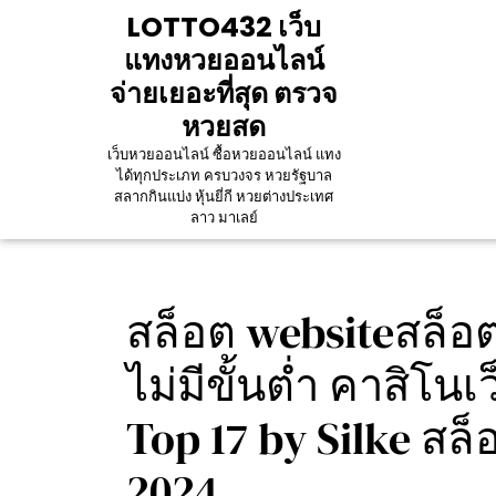
Skip
LOTTO432 เว็บ
to
แทงหวยออนไลน์
content
จ่ายเยอะที่สุด ตรวจ
หวยสด
เว็บหวยออนไลน์ ซื้อหวยออนไลน์ แทง
ได้ทุกประเภท ครบวงจร หวยรัฐบาล
สลากกินแบ่ง หุ้นยี่กี หวยต่างประเทศ
ลาว มาเลย์
สล็อต websiteสล็อตเ
ไม่มีขั้นต่ำ คาสิโนเ
Top 17 by Silke สล
2024