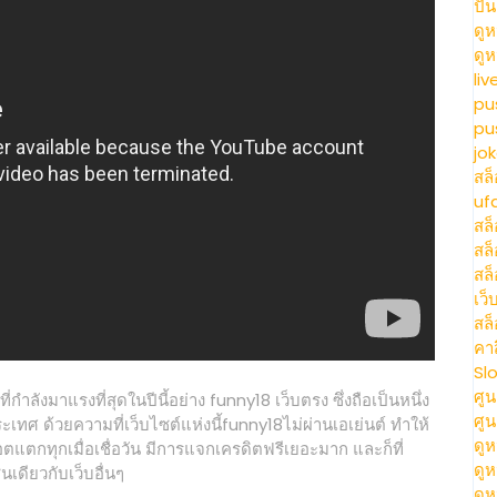
ปั่
ดู
ดูห
liv
pu
18.biz
pu
jo
สล
uf
สล
สล
สล
เว
สล
คา
Slo
ศู
กำลังมาแรงที่สุดในปีนี้อย่าง funny18 เว็บตรง ซึ่งถือเป็นหนึ่ง
ศู
ระเทศ ด้วยความที่เว็บไซต์แห่งนี้funny18ไม่ผ่านเอเย่นต์ ทำให้
ดู
ตแตกทุกเมื่อเชื่อวัน มีการแจกเครดิตฟรีเยอะมาก และก็ที่
ดู
เดียวกับเว็บอื่นๆ
ดู