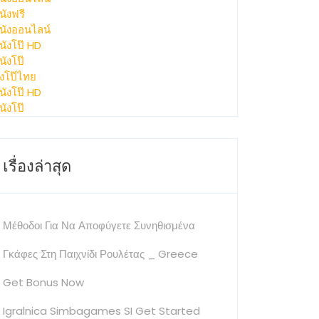
นังฟรี
หนังออนไลน์
นังโป๊ HD
นังโป๊
ังโป๊ไทย
นังโป๊ HD
นังโป๊
เรื่องล่าสุด
Μέθοδοι Για Να Αποφύγετε Συνηθισμένα
Γκάφες Στη Παιχνίδι Ρουλέτας _ Greece
Get Bonus Now
Igralnica Simbagames SI Get Started