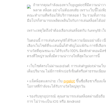
ถ้าหากคุณกำลังมองหาเว็บpgslotที่มีความน่าวา
พลาด สล็อต อย่างไม่ต้องสงสัย เพราะเว็บนี้ไม่เพี
คณะทำงานที่พร้อมให้บริการตลอด 1 วัน รวมทั้งการออก
มือโปรก็สามารถเพลิดเพลินใจกับการเล่นสล็อตได้อย่
เพราะเหตุใดถึงจำต้องเลือกเล่นสล็อตกับ funny18 เว
ในตอนนี้ การเล่นfunny18ได้รับความนิยมอย่างยิ่ง เนื
เลือกเว็บไซต์ที่จะเล่นนั้นก็สำคัญไม่แพ้กัน การที่เลือก
รางวัลที่คุณชนะจะได้รับจริง 100% ผิดหักค่าคอมมิสช
ตรงที่ใหญ่รวมทั้งมีความน่าวางใจที่สุดในวงการนี้
• เว็บไซต์ตรงไม่ผ่านเอเย่นต์: การเล่นPgslotผ่านเว็
เต็มปริมาณ ไม่มีการหักเปอร์เซ็นต์หรือค่าธรรมเนียม
• แจ็คพ็อตแตกง่าย: เว็บ
pgslot
ขึ้นชื่อลือชาเรื่องแ
โอกาสที่กำลังจะได้รับรางวัลใหญ่ทุกวัน
• รองรับทุกอุปกรณ์: คุณสามารถเล่นสล็อตผ่านมือถือ 
การ ไม่ว่าจะเป็น iOS หรือ Android