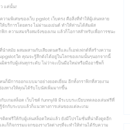
ว แค่นั้น!
วามพิเศษของเว็บ pgslot เว็บตรง คือสิ่งที่ทำให้ผู้เล่นหลาย
้ให้บริการโดยตรง ไม่ผ่านเอเย่นต์ ทำให้ท่านได้สัมผัส
าฟิก ความสมจริงสมจังของเกม แล้วก็โอกาสสำหรับเพื่อการชนะ
กที่นำสมัย ผสมผสานกับเสียงดนตรีและก็เอฟเฟกต์ที่สร้างความ
เกมpgslotใด คุณจะรู้สึกดังได้อยู่ในโลกของเกมนั้นๆนอกจากนี้
ิตรกับผู้เล่นทุกระดับ ไม่ว่าจะเป็นมือใหม่หรือมืออาชีพก็
มไหนก็มีการออกแบบมาอย่างยอดเยี่ยม อีกทั้งกราฟิกที่สวยงาม
ช่องทางให้คุณได้รับโบนัสเพิ่มมากขึ้น
เคยกับเกมสล็อต เว็บไซต์ funny18 มีระบบระเบียบทดลองเล่นฟรีที่
ุณรู้จักกับระบบแล้วก็แนวทางการเล่นของแต่ละเกม
รีให้กับผู้เล่นสล็อตใหม่แล้ว ยังมีโปรโมชั่นที่น่าดึงดูดอีก
 และก็กิจกรรมแจกของรางวัลต่างๆที่จะทำให้ท่านได้รับความ