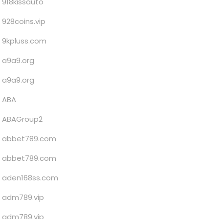
918kissauto
928coins.vip
9kpluss.com
a9a9.org
a9a9.org
ABA
ABAGroup2
abbet789.com
abbet789.com
aden168ss.com
adm789.vip
adm789.vip