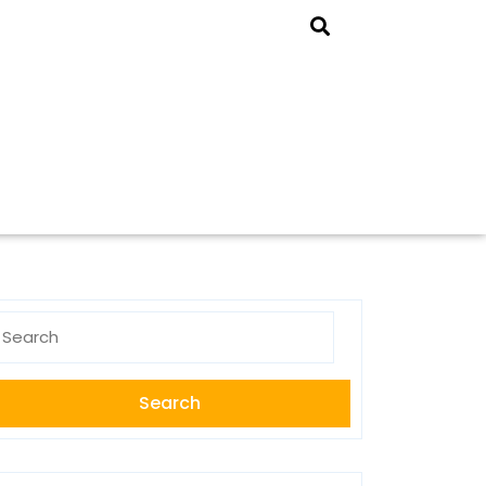
earch
r: