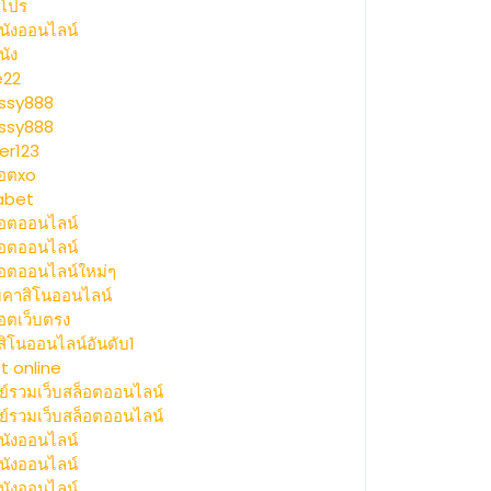
นโปร
หนังออนไลน์
นัง
e22
ssy888
ssy888
ker123
็อตxo
abet
็อตออนไลน์
็อตออนไลน์
็อตออนไลน์ใหม่ๆ
็บคาสิโนออนไลน์
็อตเว็บตรง
สิโนออนไลน์อันดับ1
t online
นย์รวมเว็บสล็อตออนไลน์
นย์รวมเว็บสล็อตออนไลน์
หนังออนไลน์
หนังออนไลน์
หนังออนไลน์