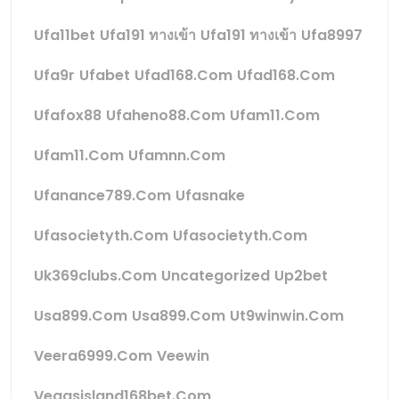
Ufa11bet
Ufa191 ทางเข้า
Ufa191 ทางเข้า
Ufa8997
Ufa9r
Ufabet
Ufad168.com
Ufad168.com
Ufafox88
Ufaheno88.com
Ufam11.com
Ufam11.com
Ufamnn.com
Ufanance789.com
Ufasnake
Ufasocietyth.com
Ufasocietyth.com
Uk369clubs.com
Uncategorized
Up2bet
Usa899.com
Usa899.com
Ut9winwin.com
Veera6999.com
Veewin
Vegasisland168bet.com