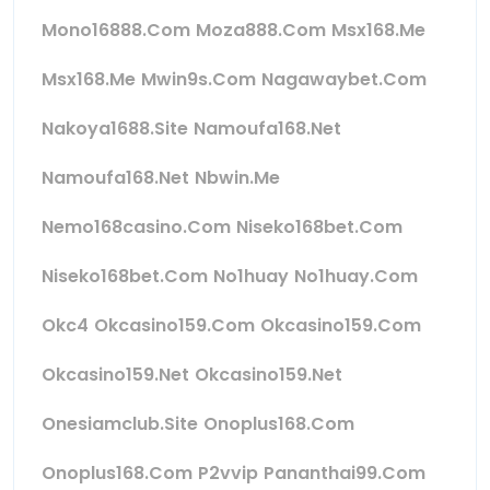
Mono16888.com
Moza888.com
Msx168.me
Msx168.me
Mwin9s.com
Nagawaybet.com
Nakoya1688.site
Namoufa168.net
Namoufa168.net
Nbwin.me
Nemo168casino.com
Niseko168bet.com
Niseko168bet.com
No1huay
No1huay.com
Okc4
Okcasino159.com
Okcasino159.com
Okcasino159.net
Okcasino159.net
Onesiamclub.site
Onoplus168.com
Onoplus168.com
P2vvip
Pananthai99.com