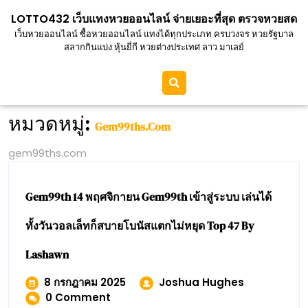
Skip
LOTTO432 เว็บแทงหวยออนไลน์ จ่ายเยอะที่สุด ตรวจหวยสด
To
เว็บหวยออนไลน์ ซื้อหวยออนไลน์ แทงได้ทุกประเภท ครบวงจร หวยรัฐบาล
Content
สลากกินแบ่ง หุ้นยี่กี หวยต่างประเทศ ลาว มาเลย์
หมวดหมู่:
Gem99ths.com
gem99ths.com
Gem99th 14 พฤศจิกายน Gem99th เข้าสู่ระบบ เล่นได้
ทั้งวันวอลเล็ทก็สบายโบนัสแตกไม่หยุด Top 47 By
Gem99th
Lashawn
14
พฤศจิกายน
Gem99th
8
Gem99th
8 กรกฎาคม 2025
Joshua Hughes
เข้า
กรกฎาคม
14
0 Comment
สู่