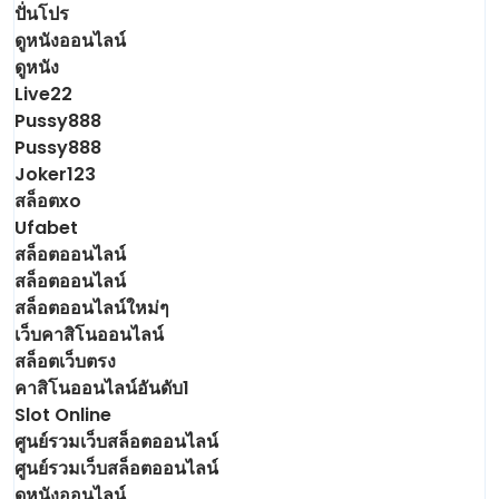
ปั่นโปร
ดูหนังออนไลน์
ดูหนัง
Live22
Pussy888
Pussy888
Joker123
สล็อตxo
Ufabet
สล็อตออนไลน์
สล็อตออนไลน์
สล็อตออนไลน์ใหม่ๆ
เว็บคาสิโนออนไลน์
สล็อตเว็บตรง
คาสิโนออนไลน์อันดับ1
Slot Online
ศูนย์รวมเว็บสล็อตออนไลน์
ศูนย์รวมเว็บสล็อตออนไลน์
ดูหนังออนไลน์