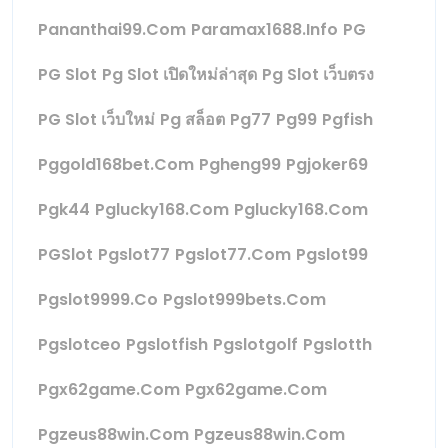
Pananthai99.com
Paramax1688.info
PG
PG Slot
Pg Slot เปิดใหม่ล่าสุด
Pg Slot เว็บตรง
PG Slot เว็บใหม่
Pg สล็อต
Pg77
Pg99
Pgfish
Pggold168bet.com
Pgheng99
Pgjoker69
Pgk44
Pglucky168.com
Pglucky168.com
PGSlot
Pgslot77
Pgslot77.com
Pgslot99
Pgslot9999.co
Pgslot999bets.com
Pgslotceo
Pgslotfish
Pgslotgolf
Pgslotth
Pgx62game.com
Pgx62game.com
Pgzeus88win.com
Pgzeus88win.com