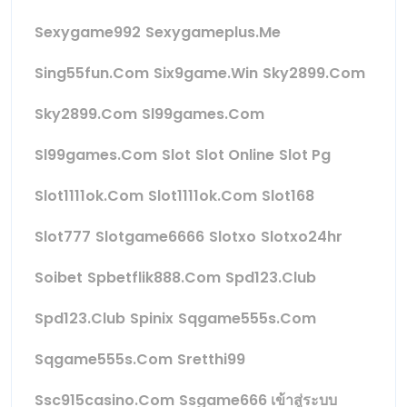
Sexygame992
Sexygameplus.me
Sing55fun.com
Six9game.win
Sky2899.com
Sky2899.com
Sl99games.com
Sl99games.com
Slot
Slot Online
Slot Pg
Slot1111ok.com
Slot1111ok.com
Slot168
Slot777
Slotgame6666
Slotxo
Slotxo24hr
Soibet
Spbetflik888.com
Spd123.club
Spd123.club
Spinix
Sqgame555s.com
Sqgame555s.com
Sretthi99
Ssc915casino.com
Ssgame666 เข้าสู่ระบบ