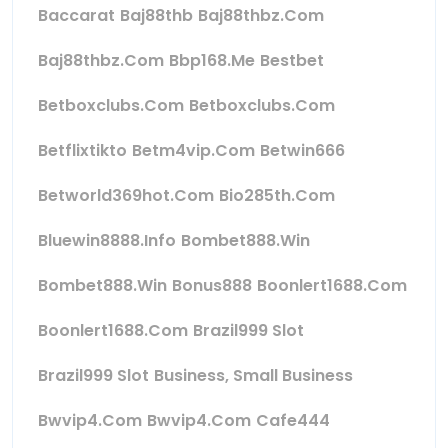
Baccarat
Baj88thb
Baj88thbz.com
Baj88thbz.com
Bbp168.me
Bestbet
Betboxclubs.com
Betboxclubs.com
Betflixtikto
Betm4vip.com
Betwin666
Betworld369hot.com
Bio285th.com
Bluewin8888.info
Bombet888.win
Bombet888.win
Bonus888
Boonlert1688.com
Boonlert1688.com
Brazil999 Slot
Brazil999 Slot
Business, Small Business
Bwvip4.com
Bwvip4.com
Cafe444