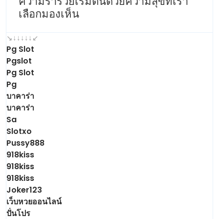
ความร่ำรวยเริ่มต้นด้วยความสุขที่เรา
เลือกมองเห็น
↘↓↓↓↓↓↙
Pg Slot
Pgslot
Pg Slot
Pg
บาคาร่า
บาคาร่า
Sa
Slotxo
Pussy888
918kiss
918kiss
918kiss
Joker123
เว็บหวยออนไลน์
ปั่นโปร