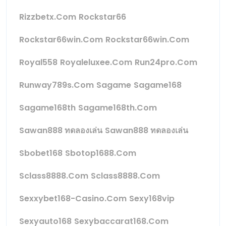
Rizzbetx.com
Rockstar66
Rockstar66win.com
Rockstar66win.com
Royal558
Royaleluxee.com
Run24pro.com
Runway789s.com
Sagame
Sagame168
Sagame168th
Sagame168th.com
Sawan888 ทดลองเล่น
Sawan888 ทดลองเล่น
Sbobet168
Sbotop1688.com
Sclass8888.com
Sclass8888.com
Sexxybet168-Casino.com
Sexy168vip
Sexyauto168
Sexybaccarat168.com