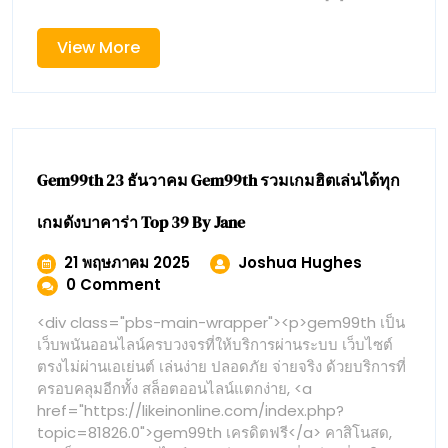
View
View More
More
Gem99th 23 ธันวาคม Gem99th รวมเกมฮิตเล่นได้ทุก
Gem99th
เกมดังบาคาร่า Top 39 By Jane
23
ธันวาคม
Gem99th
21
Gem99th
21 พฤษภาคม 2025
Joshua Hughes
รวม
พฤษภาคม
23
0 Comment
เกม
2025
ธันวาคม
ฮิต
<div class="pbs-main-wrapper"><p>gem99th เป็น
Gem99th
เล่น
เว็บพนันออนไลน์ครบวงจรที่ให้บริการผ่านระบบ เว็บไซต์
รวม
ได้
ตรงไม่ผ่านเอเย่นต์ เล่นง่าย ปลอดภัย จ่ายจริง ด้วยบริการที่
เกม
ทุก
ครอบคลุมอีกทั้ง สล็อตออนไลน์แตกง่าย, <a
เกม
ฮิต
href="https://likeinonline.com/index.php?
ดัง
เล่น
บา
topic=81826.0">gem99th เครดิตฟรี</a> คาสิโนสด,
ได้