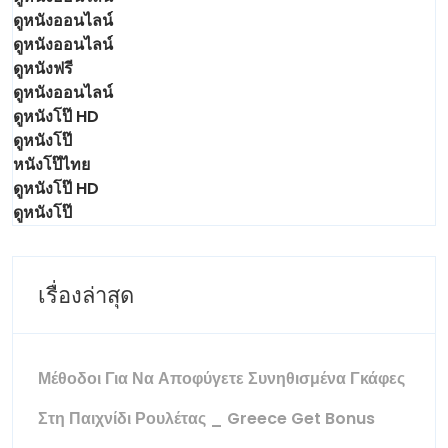
ดูหนังออนไลน์
ดูหนังออนไลน์
ดูหนังฟรี
ดูหนังออนไลน์
ดูหนังโป๊ HD
ดูหนังโป๊
หนังโป๊ไทย
ดูหนังโป๊ HD
ดูหนังโป๊
เรื่องล่าสุด
Μέθοδοι Για Να Αποφύγετε Συνηθισμένα Γκάφες
Στη Παιχνίδι Ρουλέτας _ Greece Get Bonus