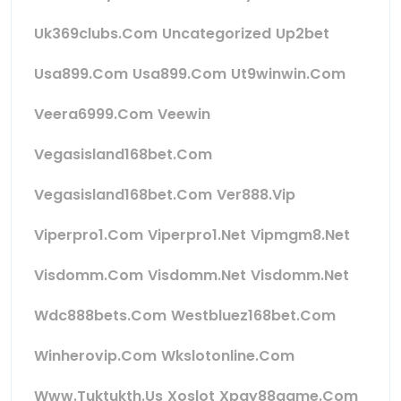
Uk369clubs.com
Uncategorized
Up2bet
Usa899.com
Usa899.com
Ut9winwin.com
Veera6999.com
Veewin
Vegasisland168bet.com
Vegasisland168bet.com
Ver888.vip
Viperpro1.com
Viperpro1.net
Vipmgm8.net
Visdomm.com
Visdomm.net
Visdomm.net
Wdc888bets.com
Westbluez168bet.com
Winherovip.com
Wkslotonline.com
Www.tuktukth.us
Xoslot
Xpay88game.com