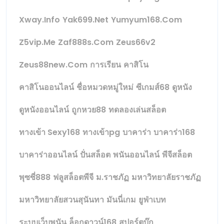
Xway.info
Yak699.net
Yumyum168.com
Z5vip.me
Zaf888s.com
Zeus66v2
Zeus88new.com
การเรียน
คาสิโน
คาสิโนออนไลน์
ชื่อหมวดหมู่ใหม่
ซีเกมส์68
ดูหนัง
ดูหนังออนไลน์
ถูกหวย88
ทดลองเล่นสล็อต
ทางเข้า Sexy168
ทางเข้าpg
บาคาร่า
บาคาร่า168
บาคาร่าออนไลน์
ปั่นสล็อต
พนันออนไลน์
พีจีสล็อต
พุซซี่888
ฟลูสล็อตพีจี
ม.ราชภัฏ
มหาวิทยาลัยราชภัฏ
มหาวิทยาลัยสวนสุนันทา
มันนี่เกม
ยูฟ่าเบท
ระบบเว็บพนัน
ล็อกดาวน์168
สปอร์ตบุ๊ก