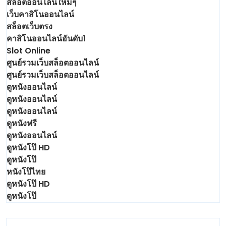
สล็อตออนไลน์ใหม่ๆ
เว็บคาสิโนออนไลน์
สล็อตเว็บตรง
คาสิโนออนไลน์อันดับ1
Slot Online
ศูนย์รวมเว็บสล็อตออนไลน์
ศูนย์รวมเว็บสล็อตออนไลน์
ดูหนังออนไลน์
ดูหนังออนไลน์
ดูหนังออนไลน์
ดูหนังฟรี
ดูหนังออนไลน์
ดูหนังโป๊ HD
ดูหนังโป๊
หนังโป๊ไทย
ดูหนังโป๊ HD
ดูหนังโป๊