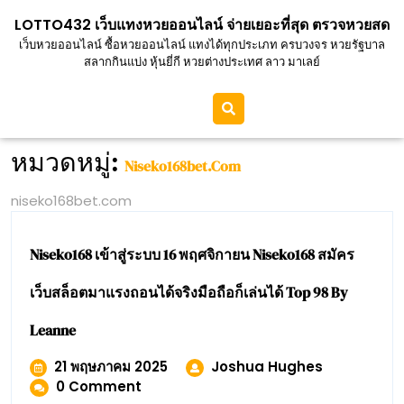
Skip
LOTTO432 เว็บแทงหวยออนไลน์ จ่ายเยอะที่สุด ตรวจหวยสด
To
เว็บหวยออนไลน์ ซื้อหวยออนไลน์ แทงได้ทุกประเภท ครบวงจร หวยรัฐบาล
Content
สลากกินแบ่ง หุ้นยี่กี หวยต่างประเทศ ลาว มาเลย์
หมวดหมู่:
Niseko168bet.com
niseko168bet.com
Niseko168 เข้าสู่ระบบ 16 พฤศจิกายน Niseko168 สมัคร
เว็บสล็อตมาแรงถอนได้จริงมือถือก็เล่นได้ Top 98 By
Niseko168
Leanne
เข้า
สู่
ระบบ
21
Niseko168
21 พฤษภาคม 2025
Joshua Hughes
16
พฤษภาคม
เข้า
0 Comment
พฤศจิกายน