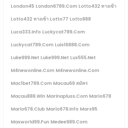
London45
London6789.com
Lotto432 ทางเข้า
Lotto432 ทางเข้า
Lotto77
Lotto888
Luca333.info
Luckycat789.com
Luckycat789.com
Luis16888.com
Luke999.net
Luke999.net
Lux555.net
M4newonline.com
M4newonline.com
Mac1bet789.com
Macau69 สมัคร
Macau888.win
Marinapluss.com
Mario678
Mario678.club
Mario678.info
Mars95
Maxworld99.fun
Medee989.com