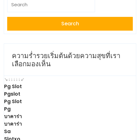
Search
Leanne
For:
ความร่ำรวยเริ่มต้นด้วยความสุขที่เรา
เลือกมองเห็น
↘↓↓↓↓↓↙
Pg Slot
Pgslot
Pg Slot
Pg
บาคาร่า
บาคาร่า
Sa
Slotxo