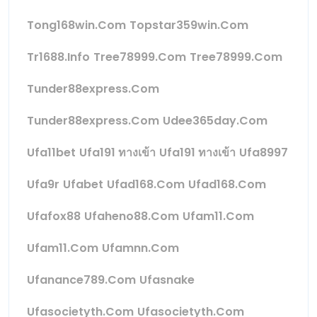
Tong168win.com
Topstar359win.com
Tr1688.info
Tree78999.com
Tree78999.com
Tunder88express.com
Tunder88express.com
Udee365day.com
Ufa11bet
Ufa191 ทางเข้า
Ufa191 ทางเข้า
Ufa8997
Ufa9r
Ufabet
Ufad168.com
Ufad168.com
Ufafox88
Ufaheno88.com
Ufam11.com
Ufam11.com
Ufamnn.com
Ufanance789.com
Ufasnake
Ufasocietyth.com
Ufasocietyth.com