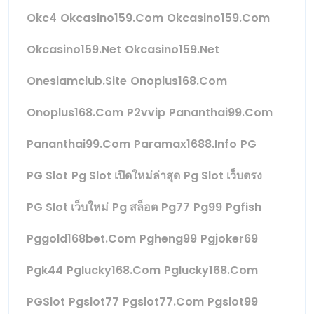
Okc4
Okcasino159.com
Okcasino159.com
Okcasino159.net
Okcasino159.net
Onesiamclub.site
Onoplus168.com
Onoplus168.com
P2vvip
Pananthai99.com
Pananthai99.com
Paramax1688.info
PG
PG Slot
Pg Slot เปิดใหม่ล่าสุด
Pg Slot เว็บตรง
PG Slot เว็บใหม่
Pg สล็อต
Pg77
Pg99
Pgfish
Pggold168bet.com
Pgheng99
Pgjoker69
Pgk44
Pglucky168.com
Pglucky168.com
PGSlot
Pgslot77
Pgslot77.com
Pgslot99