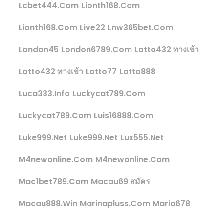
Lcbet444.com
Lionth168.com
Lionth168.com
Live22
Lnw365bet.com
London45
London6789.com
Lotto432 ทางเข้า
Lotto432 ทางเข้า
Lotto77
Lotto888
Luca333.info
Luckycat789.com
Luckycat789.com
Luis16888.com
Luke999.net
Luke999.net
Lux555.net
M4newonline.com
M4newonline.com
Mac1bet789.com
Macau69 สมัคร
Macau888.win
Marinapluss.com
Mario678