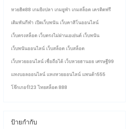
หวยฮิต88
เกมยิงปลา
เกมยูฟ่า
เกมสล็อต
เครดิตฟรี
เดิมพันกีฬา
เปิดเว็บพนัน
เว็บคาสิโนออนไลน์
เว็บตรงสล็อต
เว็บตรงไม่ผ่านเอเย่นต์
เว็บพนัน
เว็บพนันออนไลน์
เว็บสล็อต
เว็บสล็อต
เว็บหวยออนไลน์ เชื่อถือได้
เว็บหวยฮานอย
เศรษฐี99
แทงบอลออนไลน์
แทงหวยออนไลน์
แพนด้า555
โจ๊กเกอร์123
ไทยสล็อต 888
ป้ายกำกับ