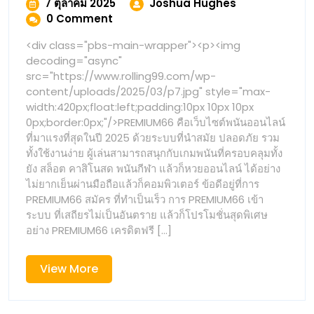
29
7
PREMIUM66
7 ตุลาคม 2025
Joshua Hughes
October
ตุลาคม
เครดิต
0 Comment
PREMIUM66
2025
ฟรี
เครดิต
<div class="pbs-main-wrapper"><p><img
29
ฟรี
decoding="async"
October
ดู
src="https://www.rolling99.com/wp-
PREMIUM66
ย้อน
content/uploads/2025/03/p7.jpg" style="max-
หลัง
เครดิต
width:420px;float:left;padding:10px 10px 10px
ได้
ฟรี
เป็น
0px;border:0px;"/>PREMIUM66 คือเว็บไซต์พนันออนไลน์
ดู
ราย
ที่มาแรงที่สุดในปี 2025 ด้วยระบบที่นำสมัย ปลอดภัย รวม
ย้อน
วัน
ทั้งใช้งานง่าย ผู้เล่นสามารถสนุกกับเกมพนันที่ครอบคลุมทั้ง
หลัง
ราย
ยัง สล็อต คาสิโนสด พนันกีฬา แล้วก็หวยออนไลน์ ได้อย่าง
ได้
สัปดาห์
ไม่ยากเย็นผ่านมือถือแล้วก็คอมพิวเตอร์ ข้อดีอยู่ที่การ
ควบคุม
เป็น
PREMIUM66 สมัคร ที่ทำเป็นเร็ว การ PREMIUM66 เข้า
งบ
ราย
การ
ระบบ ที่เสถียรไม่เป็นอันตราย แล้วก็โปรโมชั่นสุดพิเศษ
วัน
เล่น
อย่าง PREMIUM66 เครดิตฟรี [...]
ราย
ได้
สัปดาห์
ตาม
ควบคุม
View
ต้องการ
View More
งบ
เลือก
More
ช่อง
การ
ทาง
เล่น