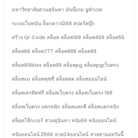
มหาวิทยาลัยสวนสุนันทา
มันนี่เกม
ยูฟ่าเบท
ระบบเว็บพนัน
ล็อกดาวน์168
สปอร์ตบุ๊ก
สร้าง Qr Code
สล็อต
สล็อต168
สล็อต456
สล็อต55
สล็อต66
สล็อต777
สล็อต888
สล็อต89
สล็อต918kiss
สล็อต99
สล็อตpg
สล็อตpgเว็บตรง
สล็อตxo
สล็อตพุซซี่
สล็อตสด
สล็อตออนไลน์
สล็อตเครดิตฟรี
สล็อตเว็บตรง
สล็อตเว็บตรง 168
สล็อตเว็บตรง แตกหนัก
สล็อตแตกดี
สล็อตแตกหนัก
สล็อตโจ๊กเกอร์
สวนสุนันทา
หนัง69
หนังออนไลน์
หนังออนไลน์ 2566
หวย24ออนไลน์
หวยฮานอยวันนี้