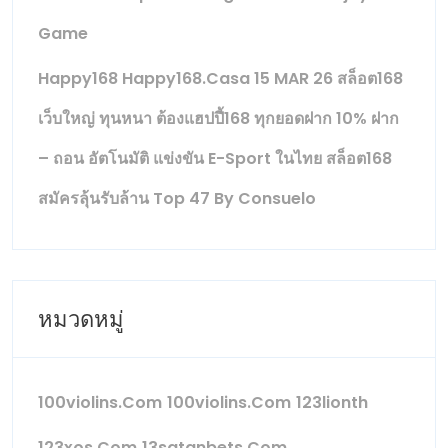
Game
Happy168 Happy168.casa 15 MAR 26 สล็อต168
เว็บใหญ่ ทุนหนา ต้องแฮปปี้168 ทุกยอดฝาก 10% ฝาก
– ถอน อัตโนมัติ แข่งขัน E-Sport ในไทย สล็อต168
สมัครลุ้นรับล้าน Top 47 By Consuelo
หมวดหมู่
100violins.com
100violins.com
123lionth
123xos.com
13satanbets.com