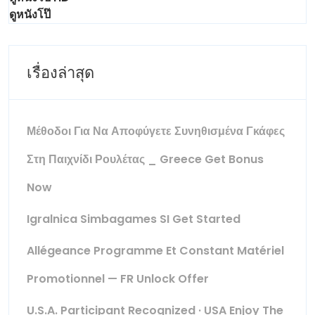
ดูหนังโป๊
เรื่องล่าสุด
Μέθοδοι Για Να Αποφύγετε Συνηθισμένα Γκάφες
Στη Παιχνίδι Ρουλέτας _ Greece Get Bonus
Now
Igralnica Simbagames SI Get Started
Allégeance Programme Et Constant Matériel
Promotionnel — FR Unlock Offer
U.S.A. Participant Recognized · USA Enjoy The