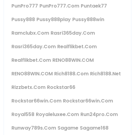
PunPro777
PunPro777.com
Puntaek77
Pussy888
Pussy888play
Pussy888win
Ramclubx.com
Rasri365day.com
Rasri365day.com
Realflikbet.com
Realflikbet.com
RENO88WIN.COM
RENO88WIN.COM
Rich8188.com
Rich8188.net
Rizzbetx.com
Rockstar66
Rockstar66win.com
Rockstar66win.com
Royal558
Royaleluxee.com
Run24pro.com
Runway789s.com
Sagame
Sagame168