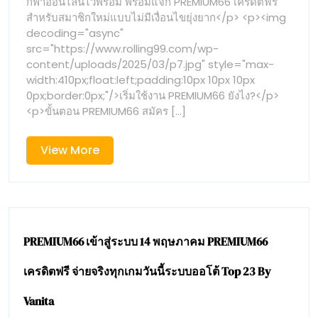
กีฬาออนไลน์ไว้พร้อม พร้อมแจก PREMIUM66 เครดิตฟรี
ไม่
ฝาก
สำหรับสมาชิกใหม่แบบไม่มีเงื่อนไขยุ่งยาก</p> <p><img
หัก
ง่าย
ค่า
decoding="async"
ปลอดภัย
ธรรมเนียม
src="https://www.rolling99.com/wp-
ล้าน%ถอน
Top
content/uploads/2025/03/p7.jpg" style="max-
เต็ม
11
width:410px;float:left;padding:10px 10px 10px
ไม่
By
0px;border:0px;"/>เริ่มใช้งาน PREMIUM66 ยังไง?</p>
หัก
Archie
<p>ขั้นตอน PREMIUM66 สมัคร [...]
ค่า
ธรรมเนียม
Top
View
View More
11
More
By
Archie
PREMIUM66 เข้าสู่ระบบ 14 พฤษภาคม PREMIUM66
เครดิตฟรี จ่ายจริงทุกเกมวันนี้ระบบออโต้ Top 23 By
PREMIUM66
Vanita
เข้า
สู่