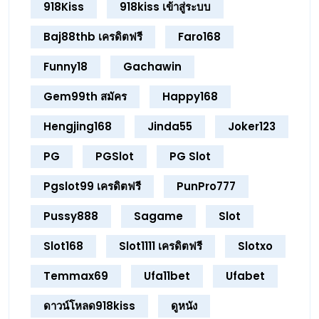
918Kiss
918kiss เข้าสู่ระบบ
Baj88thb เครดิตฟรี
Faro168
Funny18
Gachawin
Gem99th สมัคร
Happy168
Hengjing168
Jinda55
Joker123
PG
PGSlot
PG Slot
Pgslot99 เครดิตฟรี
PunPro777
Pussy888
Sagame
Slot
Slot168
Slot1111 เครดิตฟรี
Slotxo
Temmax69
Ufa11bet
Ufabet
ดาวน์โหลด918kiss
ดูหนัง