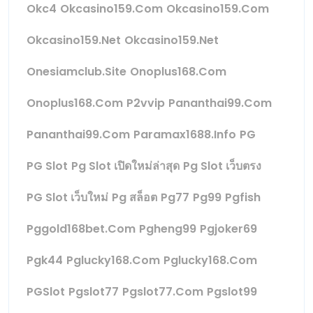
Okc4
Okcasino159.com
Okcasino159.com
Okcasino159.net
Okcasino159.net
Onesiamclub.site
Onoplus168.com
Onoplus168.com
P2vvip
Pananthai99.com
Pananthai99.com
Paramax1688.info
PG
PG Slot
Pg Slot เปิดใหม่ล่าสุด
Pg Slot เว็บตรง
PG Slot เว็บใหม่
Pg สล็อต
Pg77
Pg99
Pgfish
Pggold168bet.com
Pgheng99
Pgjoker69
Pgk44
Pglucky168.com
Pglucky168.com
PGSlot
Pgslot77
Pgslot77.com
Pgslot99