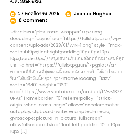
ธ.ค. 2568 พนัน
ใหญ่
Pgslot
ทดลอง
27
เว็บ
27 พฤศจิกายน 2025
Joshua Hughes
เล่น
พฤศจิกายน
ใหญ่
0 Comment
Top
2025
Pgslot
85
<div class="pbs-main-wrapper"><p><img
ทดลอง
By
decoding="async" src="https://fullslotpg.run/wp-
เล่น
Damien
content/uploads/2023/01/WIN-1.png" style="max-
Top
Fullslotpg
width:440px;float:right;padding:10px 0px 10px
Fullslotpg.run
85
10px;border:0px;"/>สนุกสนานกับเกมสล็อตที่เหมาะสมที่สุด
สล็อต
By
Webใหญ่
จาก <a href="https://fullslotpg.run/">pgslot</a>
Damien
ทำไม
ค่ายเกมที่ดีเยี่ยมที่สุดตอนนี้ แตกหนักแตกจริง ได้กำไรแบบ
Fullslotpg
Pgslot
ฟินๆได้แล้ววันนี้!</p> <p><iframe loading="lazy"
Fullslotpg
ถึง
width="640" height="360"
สล็อต
กลาย
src="https://www.youtube.com/embed/tVwMBZK
เป็น
Webใหญ่
UPAs" frameborder="0" referrerpolicy="strict-
เว็บ
ทำไม
สล็อต
origin-when-cross-origin" allow="accelerometer;
Pgslot
ที่
autoplay; clipboard-write; encrypted-media;
ถึง
คน
gyroscope; picture-in-picture; fullscreen"
กลาย
ไทย
allowfullscreen style="float:left;padding:10px 10px
เป็น
เล่น
10px [...]
เว็บ
มาก