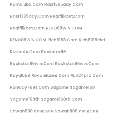
Ramclubx.com
Rasri365day.com
Rasri365day.com
Realflikbet.com
Realflikbet.com
RENO88WIN.COM
RENO88WIN.COM
Rich8188.com
Rich8188.net
Rizzbetx.com
Rockstar66
Rockstar66win.com
Rockstar66win.com
Royal558
Royaleluxee.com
Run24pro.com
Runway789s.com
Sagame
Sagame168
Sagame168th
Sagame168th.com
Sawan888 ทดลองเล่น
Sawan888 ทดลองเล่น