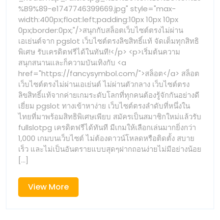
By
Websiteให
%B9%89-e1747746399669.jpg" style="max-
Charley
ทาง
width:400px;float:left;padding:10px 10px 10px
Fullslotpg
เลือก
0px;border:0px;"/>สนุกกับสล็อตเว็บไซต์ตรงไม่ผ่าน
Fancysymbo
นัก
เอเย่นต์จาก pgslot เว็บไซต์ตรงลิขสิทธิ์แท้ จัดเต็มทุกสิทธิ
สล็อต
ปั่น
พิเศษ รับเครดิตฟรีได้ในทันที!</p> <p>เริ่มต้นความ
Websiteใหญ่
สล็อต
สนุกสนานและก็ความบันเทิงกับ <a
ที่
ทาง
อยาก
href="https://fancysymbol.com/">สล็อต</a> สล็อต
เลือก
รวย
เว็บไซต์ตรงไม่ผ่านเอเย่นต์ ไม่ผ่านตัวกลาง เว็บไซต์ตรง
นัก
เร็ว
ลิขสิทธิ์แท้จากค่ายเกมระดับโลกที่ทุกคนต้องรู้จักกันอย่างดี
ปั่น
25
เยี่ยม pgslot ทางเข้าหาง่าย เว็บไซต์ตรงลำดับที่หนึ่งใน
สล็อต
กันยายน
ไทยที่มาพร้อมสิทธิพิเศษเพียบ สมัครเป็นสมาชิกใหม่แล้วรับ
ที่
68
fullslotpg เครดิตฟรีได้ทันที มีเกมให้เลือกเล่นมากยิ่งกว่า
พนัน
อยาก
1,000 เกมบนเว็บไซต์ ไม่ต้องดาวน์โหลดหรือติดตั้ง สบาย
ออนไลน์
รวย
เร็ว และไม่เป็นอันตรายแบบสุดๆฝากถอนง่ายไม่มีอย่างน้อย
เร็ว
[...]
25
กันยายน
68
View
View More
พนัน
More
ออนไลน์