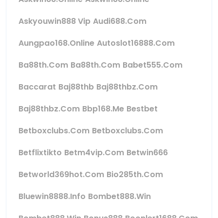
Askyouwin888 Vip
Audi688.com
Aungpao168.online
Autoslot16888.com
Ba88th.com
Ba88th.com
Babet555.com
Baccarat
Baj88thb
Baj88thbz.com
Baj88thbz.com
Bbp168.me
Bestbet
Betboxclubs.com
Betboxclubs.com
Betflixtikto
Betm4vip.com
Betwin666
Betworld369hot.com
Bio285th.com
Bluewin8888.info
Bombet888.win