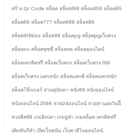
สร้าง Qr Code
สล็อต
สล็อต168
สล็อต456
สล็อต55
สล็อต66
สล็อต777
สล็อต888
สล็อต89
สล็อต918kiss
สล็อต99
สล็อตpg
สล็อตpgเว็บตรง
สล็อตxo
สล็อตพุซซี่
สล็อตสด
สล็อตออนไลน์
สล็อตเครดิตฟรี
สล็อตเว็บตรง
สล็อตเว็บตรง 168
สล็อตเว็บตรง แตกหนัก
สล็อตแตกดี
สล็อตแตกหนัก
สล็อตโจ๊กเกอร์
สวนสุนันทา
หนัง69
หนังออนไลน์
หนังออนไลน์ 2566
หวย24ออนไลน์
หวยฮานอยวันนี้
หวยฮิต88
เกมยิงปลา
เกมยูฟ่า
เกมสล็อต
เครดิตฟรี
เดิมพันกีฬา
เปิดเว็บพนัน
เว็บคาสิโนออนไลน์