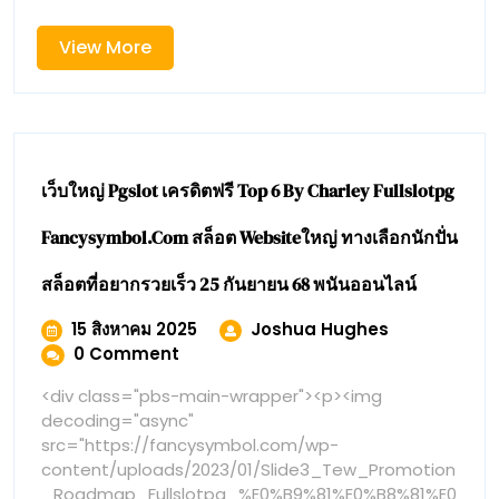
ที่สุด
สล็อต
2025
ที่
View
View More
18
คน
More
ธ.ค.
ไทย
2568
เล่น
พนัน
มาก
ที่สุด
2025
เว็บใหญ่ Pgslot เครดิตฟรี Top 6 By Charley Fullslotpg
18
Fancysymbol.com สล็อต Websiteใหญ่ ทางเลือกนักปั่น
ธ.ค.
2568
เว็บ
สล็อตที่อยากรวยเร็ว 25 กันยายน 68 พนันออนไลน์
ใหญ่
พนัน
Pgslot
เครดิต
15
เว็บ
15 สิงหาคม 2025
Joshua Hughes
ฟรี
สิงหาคม
ใหญ่
0 Comment
Top
2025
Pgslot
6
<div class="pbs-main-wrapper"><p><img
เครดิต
By
decoding="async"
ฟรี
Charley
src="https://fancysymbol.com/wp-
Top
Fullslotpg
content/uploads/2023/01/Slide3_Tew_Promotion
Fancysym
6
_Roadmap_Fullslotpg_%E0%B9%81%E0%B8%81%E0
สล็อต