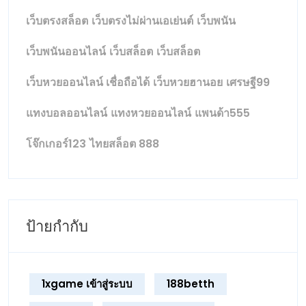
เว็บตรงสล็อต
เว็บตรงไม่ผ่านเอเย่นต์
เว็บพนัน
เว็บพนันออนไลน์
เว็บสล็อต
เว็บสล็อต
เว็บหวยออนไลน์ เชื่อถือได้
เว็บหวยฮานอย
เศรษฐี99
แทงบอลออนไลน์
แทงหวยออนไลน์
แพนด้า555
โจ๊กเกอร์123
ไทยสล็อต 888
ป้ายกำกับ
1xgame เข้าสู่ระบบ
188betth