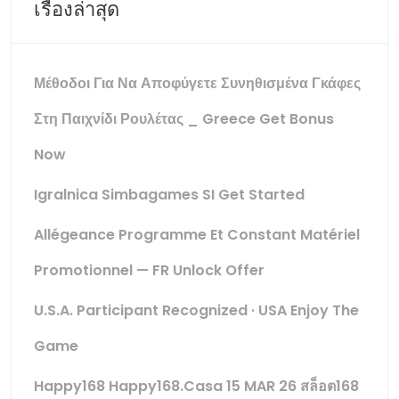
เรื่องล่าสุด
Μέθοδοι Για Να Αποφύγετε Συνηθισμένα Γκάφες
Στη Παιχνίδι Ρουλέτας _ Greece Get Bonus
Now
Igralnica Simbagames SI Get Started
Allégeance Programme Et Constant Matériel
Promotionnel — FR Unlock Offer
U.S.A. Participant Recognized · USA Enjoy The
Game
Happy168 Happy168.casa 15 MAR 26 สล็อต168