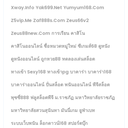
Xway.info
Yak699.net
Yumyum168.com
Z5vip.me
Zaf888s.com
Zeus66v2
Zeus88new.com
การเรียน
คาสิโน
คาสิโนออนไลน์
ชื่อหมวดหมู่ใหม่
ซีเกมส์68
ดูหนัง
ดูหนังออนไลน์
ถูกหวย88
ทดลองเล่นสล็อต
ทางเข้า Sexy168
ทางเข้าpg
บาคาร่า
บาคาร่า168
บาคาร่าออนไลน์
ปั่นสล็อต
พนันออนไลน์
พีจีสล็อต
พุซซี่888
ฟลูสล็อตพีจี
ม.ราชภัฏ
มหาวิทยาลัยราชภัฏ
มหาวิทยาลัยสวนสุนันทา
มันนี่เกม
ยูฟ่าเบท
ระบบเว็บพนัน
ล็อกดาวน์168
สปอร์ตบุ๊ก