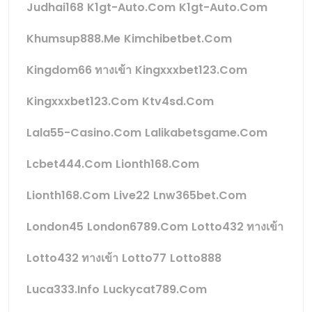
Judhai168
K1gt-Auto.com
K1gt-Auto.com
Khumsup888.me
Kimchibetbet.com
Kingdom66 ทางเข้า
Kingxxxbet123.com
Kingxxxbet123.com
Ktv4sd.com
Lala55-Casino.com
Lalikabetsgame.com
Lcbet444.com
Lionth168.com
Lionth168.com
Live22
Lnw365bet.com
London45
London6789.com
Lotto432 ทางเข้า
Lotto432 ทางเข้า
Lotto77
Lotto888
Luca333.info
Luckycat789.com