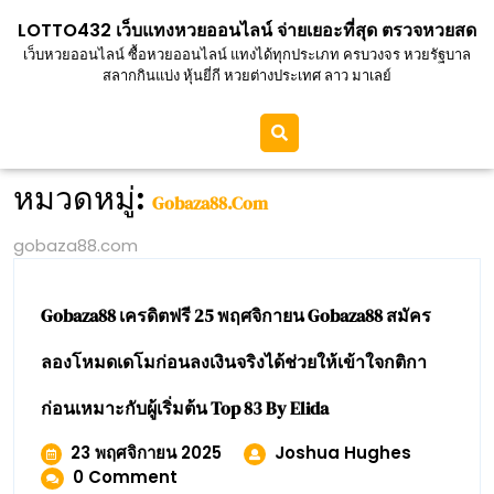
Skip
LOTTO432 เว็บแทงหวยออนไลน์ จ่ายเยอะที่สุด ตรวจหวยสด
To
เว็บหวยออนไลน์ ซื้อหวยออนไลน์ แทงได้ทุกประเภท ครบวงจร หวยรัฐบาล
Content
สลากกินแบ่ง หุ้นยี่กี หวยต่างประเทศ ลาว มาเลย์
หมวดหมู่:
Gobaza88.com
gobaza88.com
Gobaza88 เครดิตฟรี 25 พฤศจิกายน Gobaza88 สมัคร
ลองโหมดเดโมก่อนลงเงินจริงได้ช่วยให้เข้าใจกติกา
Gobaza88
ก่อนเหมาะกับผู้เริ่มต้น Top 83 By Elida
เครดิต
ฟรี
25
23
Gobaza8
23 พฤศจิกายน 2025
Joshua Hughes
พฤศจิกายน
พฤศจิกายน
เครดิต
0 Comment
Gobaza88