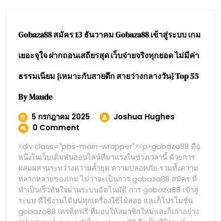
เริ่ม
ต้น
Top
Gobaza88 สมัคร 13 ธันวาคม Gobaza88 เข้าสู่ระบบ เกม
83
By
เยอะจุใจ ฝากถอนเสถียรสุด เว็บจ่ายจริงทุกยอด ไม่มีค่า
Elida
ธรรมเนียม {เหมาะกับสายดึก สายว่างกลางวัน} Top 55
Gobaza88
By Maude
สมัคร
13
ธันวาคม
5
Gobaza88
5 กรกฎาคม 2025
Joshua Hughes
Gobaza88
กรกฎาคม
สมัคร
0 Comment
เข้า
2025
13
สู่
<div class="pbs-main-wrapper"><p>gobaza88 คือ
ธันวาคม
ระบบ
หนึ่งในเว็บเดิมพันออนไลน์ที่มาแรงในช่วงเวลานี้ ด้วยการ
Gobaza88
เกม
ผสมผสานระหว่างความล้ำยุค ความปลอดภัย รวมทั้งความ
เข้า
เยอะ
หลากหลายของเกม ไม่ว่าจะเป็นการ gobaza88 สมัคร ที่
จุใจ
สู่
ทำเป็นเร็วทันใจผ่านระบบอัตโนมัติ การ gobaza88 เข้าสู่
ฝาก
ระบบ
ถอน
ระบบ ที่ใช้งานได้บนทุกเครื่องใช้ไม้สอย และก็โปรโมชั่น
เกม
เสถียร
gobaza88 เครดิตฟรี ที่มอบให้สมาชิกใหม่และก็เก่าอย่าง
เยอะ
สุด