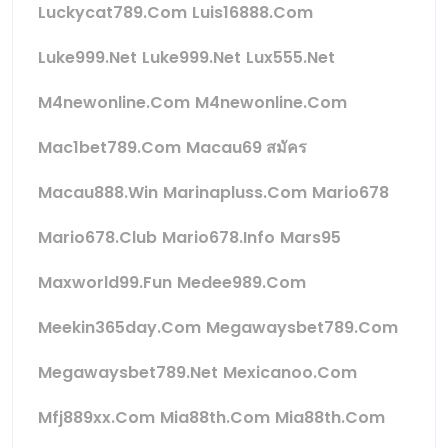
Luckycat789.com
Luis16888.com
Luke999.net
Luke999.net
Lux555.net
M4newonline.com
M4newonline.com
Mac1bet789.com
Macau69 สมัคร
Macau888.win
Marinapluss.com
Mario678
Mario678.club
Mario678.info
Mars95
Maxworld99.fun
Medee989.com
Meekin365day.com
Megawaysbet789.com
Megawaysbet789.net
Mexicanoo.com
Mfj889xx.com
Mia88th.com
Mia88th.com