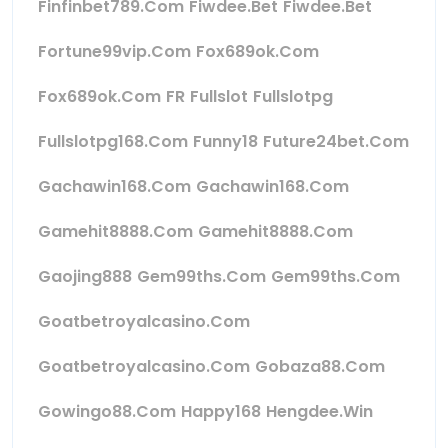
Finfinbet789.com
Fiwdee.bet
Fiwdee.bet
Fortune99vip.com
Fox689ok.com
Fox689ok.com
FR
Fullslot
Fullslotpg
Fullslotpg168.com
Funny18
Future24bet.com
Gachawin168.com
Gachawin168.com
Gamehit8888.com
Gamehit8888.com
Gaojing888
Gem99ths.com
Gem99ths.com
Goatbetroyalcasino.com
Goatbetroyalcasino.com
Gobaza88.com
Gowingo88.com
Happy168
Hengdee.win