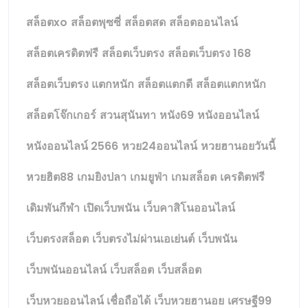
สล็อตxo
สล็อตพุซซี่
สล็อตสด
สล็อตออนไลน์
สล็อตเครดิตฟรี
สล็อตเว็บตรง
สล็อตเว็บตรง 168
สล็อตเว็บตรง แตกหนัก
สล็อตแตกดี
สล็อตแตกหนัก
สล็อตโจ๊กเกอร์
สวนสุนันทา
หนัง69
หนังออนไลน์
หนังออนไลน์ 2566
หวย24ออนไลน์
หวยฮานอยวันนี้
หวยฮิต88
เกมยิงปลา
เกมยูฟ่า
เกมสล็อต
เครดิตฟรี
เดิมพันกีฬา
เปิดเว็บพนัน
เว็บคาสิโนออนไลน์
เว็บตรงสล็อต
เว็บตรงไม่ผ่านเอเย่นต์
เว็บพนัน
เว็บพนันออนไลน์
เว็บสล็อต
เว็บสล็อต
เว็บหวยออนไลน์ เชื่อถือได้
เว็บหวยฮานอย
เศรษฐี99