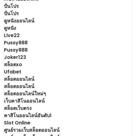
ปั่นโปร
ปั่นโปร
ดูหนังออนไลน์
ดูหนัง
Live22
Pussy888
Pussy888
Joker123
สล็อตxo
Ufabet
สล็อตออนไลน์
สล็อตออนไลน์
สล็อตออนไลน์ใหม่ๆ
เว็บคาสิโนออนไลน์
สล็อตเว็บตรง
คาสิโนออนไลน์อันดับ1
Slot Online
ศูนย์รวมเว็บสล็อตออนไลน์