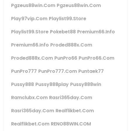
Pgzeus88win.com
Pgzeus88win.com
Play97vip.com
Playlist99.store
Playlist99.store
Pokebet88
Premium66.info
Premium66.info
Proded888x.com
Proded888x.com
PunPro66
PunPro66.com
PunPro777
PunPro777.com
Puntaek77
Pussy888
Pussy888play
Pussy888win
Ramclubx.com
Rasri365day.com
Rasri365day.com
Realflikbet.com
Realflikbet.com
RENO88WIN.COM