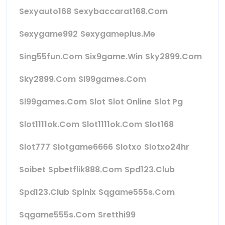
Sexyauto168
Sexybaccarat168.com
Sexygame992
Sexygameplus.me
Sing55fun.com
Six9game.win
Sky2899.com
Sky2899.com
Sl99games.com
Sl99games.com
Slot
Slot Online
Slot Pg
Slot1111ok.com
Slot1111ok.com
Slot168
Slot777
Slotgame6666
Slotxo
Slotxo24hr
Soibet
Spbetflik888.com
Spd123.club
Spd123.club
Spinix
Sqgame555s.com
Sqgame555s.com
Sretthi99