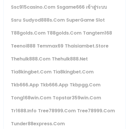
Ssc915casino.com
Ssgame666 เข้าสู่ระบบ
Ssru
Sudyod888s.com
SuperGame Slot
T88golds.com
T88golds.com
Tangtem168
Teenoi888
Temmax69
Thaisiambet.store
Thehulk888.com
Thehulk888.net
Tia8kingbet.com
Tia8kingbet.com
Tkb666.app
Tkb666.app
Tkbpgg.com
Tong168win.com
Topstar359win.com
Tr1688.info
Tree78999.com
Tree78999.com
Tunder88express.com