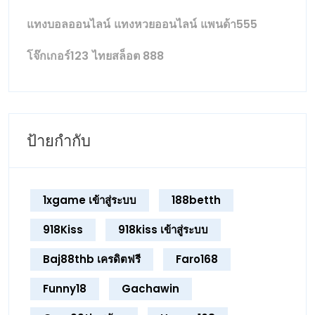
แทงบอลออนไลน์
แทงหวยออนไลน์
แพนด้า555
โจ๊กเกอร์123
ไทยสล็อต 888
ป้ายกำกับ
1xgame เข้าสู่ระบบ
188betth
918Kiss
918kiss เข้าสู่ระบบ
Baj88thb เครดิตฟรี
Faro168
Funny18
Gachawin