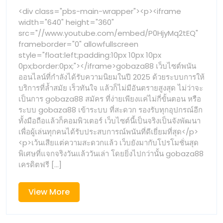
2025
ฟรี
สมัคร
<div class="pbs-main-wrapper"><p><iframe
25
ลอง
width="640" height="360"
พฤศจิกายน
โหมด
src="//www.youtube.com/embed/P0HjyMq2tEQ"
Gobaza8
เด
frameborder="0" allowfullscreen
โม
สมัคร
style="float:left;padding:10px 10px 10px
ก่อน
ลอง
ลงเงิน
0px;border:0px;"></iframe>gobaza88 เว็บไซต์พนัน
โหมด
จริง
ออนไลน์ที่กำลังได้รับความนิยมในปี 2025 ด้วยระบบการให้
เด
ได้
บริการที่ล้ำสมัย เร็วทันใจ แล้วก็ไม่มีอันตรายสูงสุด ไม่ว่าจะ
โม
ช่วย
เป็นการ gobaza88 สมัคร ที่ง่ายเพียงแค่ไม่กี่ขั้นตอน หรือ
ก่อน
ให้
ระบบ gobaza88 เข้าระบบ ที่สะดวก รองรับทุกอุปกรณ์อีก
เข้าใจ
ลงเงิน
ทั้งมือถือแล้วก็คอมพิวเตอร์ เว็บไซต์นี้เป็นจริงเป็นจังพัฒนา
กติกา
จริง
ก่อน
เพื่อผู้เล่นทุกคนได้รับประสบการณ์พนันที่ดีเยี่ยมที่สุด</p>
ได้
เหมาะ
<p>เว้นเสียแต่ความสะดวกแล้ว เว็บยังมากับโปรโมชั่นสุด
ช่วย
กับ
พิเศษที่แจกจริงวันแล้ววันเล่า โดยยิ่งไปกว่านั้น gobaza88
ให้
ผู้
เครดิตฟรี [...]
เข้าใจ
เริ่ม
กติกา
ต้น
Top
ก่อน
View
View More
83
เหมาะ
More
By
กับ
Elida
ผู้