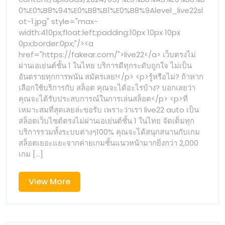
2025
เกม
0%E0%B8%94%E0%B8%B1%E0%B8%9Alevel_live22sl
ใหม่
สล็อต
ot-1.jpg" style="max-
เครดิต
โฉม
ฟรี
width:410px;float:left;padding:10px 10px 10px
ใหม่
ไม่
0px;border:0px;"/><a
เกม
อั้น
href="https://fakear.com/">live22</a> เว็บตรงไม่
ใหม่
ชวน
ผ่านเอเย่นต์ชั้น 1 ในไทย บริการดีทุกระดับถูกใจ ไม่เป็น
เครดิต
เพื่อน
อันตรายทุกการพนัน สมัครเลย!</p> <p>รู้หรือไม่? ถ้าหาก
รับ
ฟรี
เลือกใช้บริการกับ สล็อต คุณจะได้อะไรบ้าง? บอกเลยว่า
เลย
ไม่
50
คุณจะได้รับประสบการณ์ในการเล่นสล็อต</p> <p>ที่
อั้น
เพ
เหมาะสมที่สุดเลยล่ะขอรับ เพราะว่าเรา live22 auto เป็น
ชวน
รช
สล็อตเว็บไซต์ตรงไม่ผ่านเอเย่นต์ชั้น 1 ในไทย จัดเต็มทุก
เพื่อน
ทันที
บริการรวมทั้งระบบต่างๆ100% คุณจะได้สนุกสนานกับเกม
รับ
รองรับ
สล็อตเยอะแยะจากค่ายเกมชั้นแนวหน้ามากยิ่งกว่า 2,000
เลย
True
เกม [...]
Wallet
50
สล็อต
เพ
ยิง
รช
View
View More
ปลา
ทันที
More
ทาง
รองรับ
เข้า
True
Live22
โบนัส
Wallet