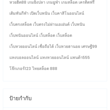
หวยฮิต88
เกมยิงปลา
เกมยูฟ่า
เกมสล็อต
เครดิตฟรี
เดิมพันกีฬา
เปิดเว็บพนัน
เว็บคาสิโนออนไลน์
เว็บตรงสล็อต
เว็บตรงไม่ผ่านเอเย่นต์
เว็บพนัน
เว็บพนันออนไลน์
เว็บสล็อต
เว็บสล็อต
เว็บหวยออนไลน์ เชื่อถือได้
เว็บหวยฮานอย
เศรษฐี99
แทงบอลออนไลน์
แทงหวยออนไลน์
แพนด้า555
โจ๊กเกอร์123
ไทยสล็อต 888
ป้ายกำกับ