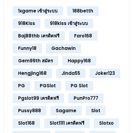
1xgame เข้าสู่ระบบ
188betth
918Kiss
918kiss เข้าสู่ระบบ
Baj88thb เครดิตฟรี
Faro168
Funny18
Gachawin
Gem99th สมัคร
Happy168
Hengjing168
Jinda55
Joker123
PG
PGSlot
PG Slot
Pgslot99 เครดิตฟรี
PunPro777
Pussy888
Sagame
Slot
Slot168
Slot1111 เครดิตฟรี
Slotxo