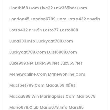
Lionth168.com
Live22
Lnw365bet.com
London45
London6789.com
Lotto432 ทางเข้า
Lotto432 ทางเข้า
Lotto77
Lotto888
Luca333.info
Luckycat789.com
Luckycat789.com
Luis16888.com
Luke999.net
Luke999.net
Lux555.net
M4newonline.com
M4newonline.com
Mac1bet789.com
Macau69 สมัคร
Macau888.win
Marinapluss.com
Mario678
Mario678.club
Mario678.info
Mars95