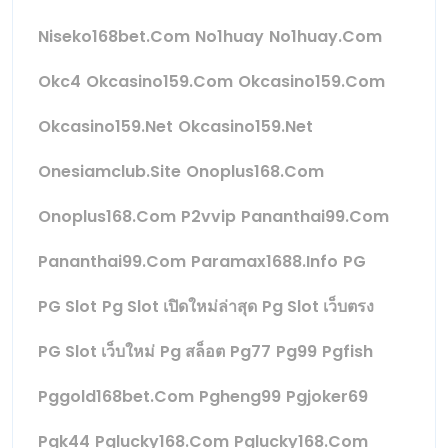
Niseko168bet.com
No1huay
No1huay.com
Okc4
Okcasino159.com
Okcasino159.com
Okcasino159.net
Okcasino159.net
Onesiamclub.site
Onoplus168.com
Onoplus168.com
P2vvip
Pananthai99.com
Pananthai99.com
Paramax1688.info
PG
PG Slot
Pg Slot เปิดใหม่ล่าสุด
Pg Slot เว็บตรง
PG Slot เว็บใหม่
Pg สล็อต
Pg77
Pg99
Pgfish
Pggold168bet.com
Pgheng99
Pgjoker69
Pgk44
Pglucky168.com
Pglucky168.com