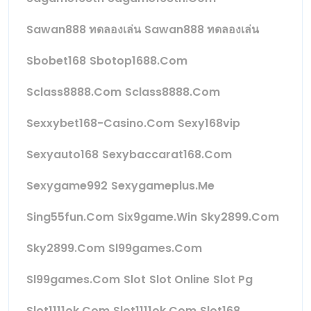
Sawan888 ทดลองเล่น
Sawan888 ทดลองเล่น
Sbobet168
Sbotop1688.com
Sclass8888.com
Sclass8888.com
Sexxybet168-Casino.com
Sexy168vip
Sexyauto168
Sexybaccarat168.com
Sexygame992
Sexygameplus.me
Sing55fun.com
Six9game.win
Sky2899.com
Sky2899.com
Sl99games.com
Sl99games.com
Slot
Slot Online
Slot Pg
Slot1111ok.com
Slot1111ok.com
Slot168