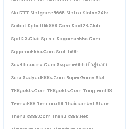
Slot777
Slotgame6666
Slotxo
Slotxo24hr
Soibet
Spbetflik888.com
Spd123.club
Spd123.club
Spinix
Sqgame555s.com
Sqgame555s.com
Sretthi99
Ssc915casino.com
Ssgame666 เข้าสู่ระบบ
Ssru
Sudyod888s.com
SuperGame Slot
T88golds.com
T88golds.com
Tangtem168
Teenoi888
Temmax69
Thaisiambet.store
Thehulk888.com
Thehulk888.net