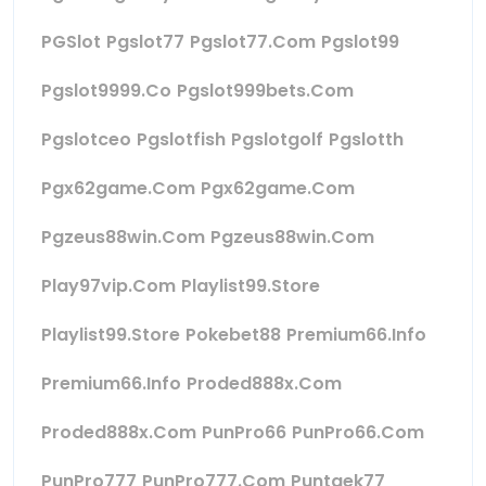
PGSlot
Pgslot77
Pgslot77.com
Pgslot99
Pgslot9999.co
Pgslot999bets.com
Pgslotceo
Pgslotfish
Pgslotgolf
Pgslotth
Pgx62game.com
Pgx62game.com
Pgzeus88win.com
Pgzeus88win.com
Play97vip.com
Playlist99.store
Playlist99.store
Pokebet88
Premium66.info
Premium66.info
Proded888x.com
Proded888x.com
PunPro66
PunPro66.com
PunPro777
PunPro777.com
Puntaek77