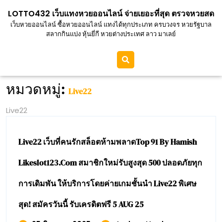
Skip
LOTTO432 เว็บแทงหวยออนไลน์ จ่ายเยอะที่สุด ตรวจหวยสด
To
เว็บหวยออนไลน์ ซื้อหวยออนไลน์ แทงได้ทุกประเภท ครบวงจร หวยรัฐบาล
Content
สลากกินแบ่ง หุ้นยี่กี หวยต่างประเทศ ลาว มาเลย์
หมวดหมู่:
Live22
Live22
Live22 เว็บที่คนรักสล็อตห้ามพลาดTop 91 By Hamish
Likeslot123.com สมาชิกใหม่รับสูงสุด 500 ปลอดภัยทุก
การเดิมพัน ให้บริการโดยค่ายเกมชั้นนำ Live22 พิเศษ
Live22
สุด! สมัครวันนี้ รับเครดิตฟรี 5 AUG 25
เว็บ
ที่