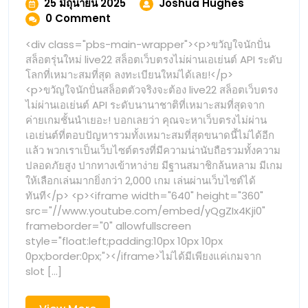
คน
25
Live22
25 มิถุนายน 2025
Joshua Hughes
รัก
มิถุนายน
เว็บ
0 Comment
สล็อต
2025
ที่
ห้าม
<div class="pbs-main-wrapper"><p>ขวัญใจนักปั่น
คน
พลาดTop
สล็อตรุ่นใหม่ live22 สล็อตเว็บตรงไม่ผ่านเอเย่นต์ API ระดับ
รัก
91
โลกที่เหมาะสมที่สุด ลงทะเบียนใหม่ได้เลย!</p>
สล็อต
By
<p>ขวัญใจนักปั่นสล็อตตัวจริงจะต้อง live22 สล็อตเว็บตรง
Hamish
ห้าม
ไม่ผ่านเอเย่นต์ API ระดับนานาชาติที่เหมาะสมที่สุดจาก
Likeslot123.com
พลาดTop
สมาชิก
ค่ายเกมชั้นนำเยอะ! บอกเลยว่า คุณจะหาเว็บตรงไม่ผ่าน
91
ใหม่
เอเย่นต์ที่ตอบปัญหารวมทั้งเหมาะสมที่สุดขนาดนี้ไม่ได้อีก
By
รับ
แล้ว พวกเราเป็นเว็บไซต์ตรงที่มีความน่านับถือรวมทั้งความ
Hamish
สูงสุด
ปลอดภัยสูง ปากทางเข้าหาง่าย มีฐานสมาชิกล้นหลาม มีเกม
Likeslot123
500
ให้เลือกเล่นมากยิ่งกว่า 2,000 เกม เล่นผ่านเว็บไซต์ได้
ปลอดภัย
สมาชิก
ทันที</p> <p><iframe width="640" height="360"
ทุก
ใหม่
การ
src="//www.youtube.com/embed/yQgZIx4Kji0"
รับ
เดิม
frameborder="0" allowfullscreen
สูงสุด
พัน
style="float:left;padding:10px 10px 10px
500
ให้
0px;border:0px;"></iframe>ไม่ได้มีเพียงแค่เกมจาก
ปลอดภัย
บริการ
slot [...]
ทุก
โดย
ค่าย
การ
เกม
เดิม