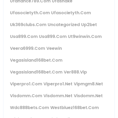
Ufanance789.com
Ufasnake
Ufasocietyth.com
Ufasocietyth.com
Uk369clubs.com
Uncategorized
Up2bet
Usa899.com
Usa899.com
Ut9winwin.com
Veera6999.com
Veewin
Vegasisland168bet.com
Vegasisland168bet.com
Ver888.vip
Viperpro1.com
Viperpro1.net
Vipmgm8.net
Visdomm.com
Visdomm.net
Visdomm.net
Wdc888bets.com
Westbluez168bet.com