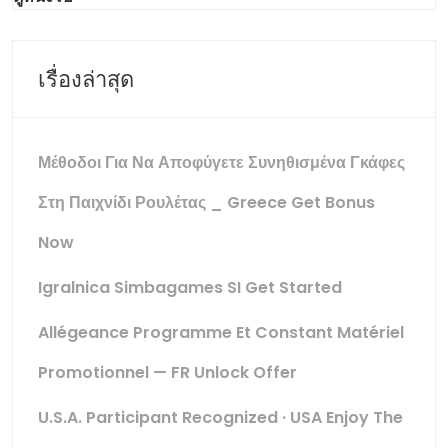
เรื่องล่าสุด
Μέθοδοι Για Να Αποφύγετε Συνηθισμένα Γκάφες
Στη Παιχνίδι Ρουλέτας _ Greece Get Bonus
Now
Igralnica Simbagames SI Get Started
Allégeance Programme Et Constant Matériel
Promotionnel — FR Unlock Offer
U.S.A. Participant Recognized · USA Enjoy The