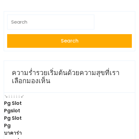
Search
For:
ความร่ำรวยเริ่มต้นด้วยความสุขที่เรา
เลือกมองเห็น
↘↓↓↓↓↓↙
Pg Slot
Pgslot
Pg Slot
Pg
บาคาร่า