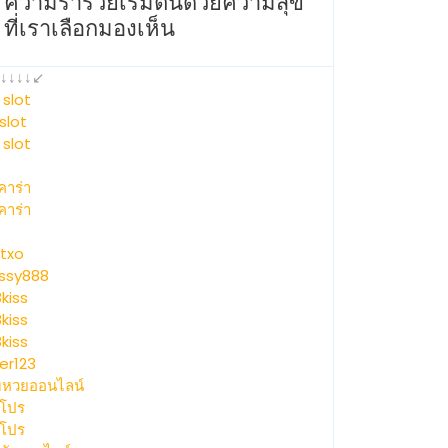
ความร่ำรวยเริ่มต้นด้วยความสุข
ที่เราเลือกมองเห็น
↓↓↓↓↙
 slot
slot
 slot
คาร่า
คาร่า
otxo
ssy888
kiss
kiss
kiss
ker123
็บหวยออนไลน์
นโปร
นโปร