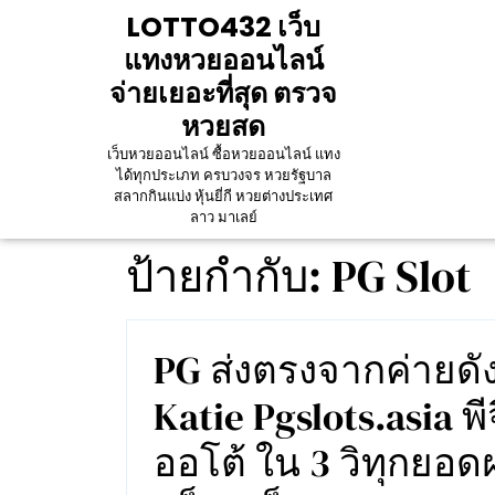
Skip
LOTTO432 เว็บ
to
แทงหวยออนไลน์
content
จ่ายเยอะที่สุด ตรวจ
หวยสด
เว็บหวยออนไลน์ ซื้อหวยออนไลน์ แทง
ได้ทุกประเภท ครบวงจร หวยรัฐบาล
สลากกินแบ่ง หุ้นยี่กี หวยต่างประเทศ
ลาว มาเลย์
ป้ายกำกับ:
PG Slot
PG ส่งตรงจากค่ายดั
Katie Pgslots.asia พ
ออโต้ ใน 3 วิทุกยอ