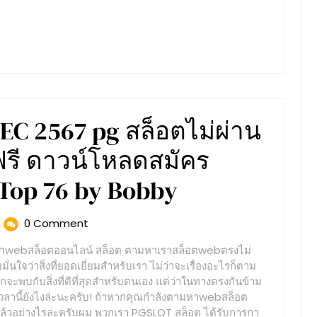
คา
Mobileดาวน์โ
้าน
by
Top
Ingrid
ร่า
fullslot
9
Pgslot.golf
y
ยิง
ลุ้น
alencia
ullslotpg.in
ปลา
เงิน
4
DEC
สล็อต
ล้าน
DEC 2567 pg สล็อตไม่ผ่าน
4
ป๊อก
Top
 ฟรี ดาวน์โหลดสมัคร
เด้ง
99
Pg
บ Top 76 by Bobby
หวย
by
Pg77slot.win
g
0 Comment
pg
77slot.win
Valencia
18
webสล็อตออนไลน์ สล็อต ตามหาเราสล็อตwebตรงไม่
ใจว่าสิ่งที่ยอดเยี่ยมสำหรับเรา ไม่ว่าจะเรื่องอะไรก็ตาม
slot
fullslotpg.in
EC
DEC
จะพบกับสิ่งที่ดีที่สุดสำหรับตนเอง แต่ว่าในทางตรงกันข้าม
567
ถอน
าวกับเวลานี้ยังไงล่ะนะครับ! ถ้าหากคุณกำลังตามหาwebสล็อต
14
2567
g
ับมันแล้วอย่างไรล่ะครับผม พวกเรา PGSLOT สล็อต ได้รับการกา
็อต