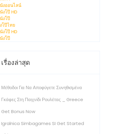
หนังออนไลน์
นังโป๊ HD
นังโป๊
ังโป๊ไทย
นังโป๊ HD
นังโป๊
เรื่องล่าสุด
Μέθοδοι Για Να Αποφύγετε Συνηθισμένα
Γκάφες Στη Παιχνίδι Ρουλέτας _ Greece
Get Bonus Now
Igralnica Simbagames SI Get Started