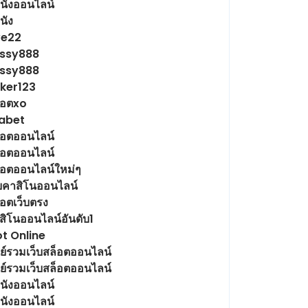
หนังออนไลน์
นัง
ve22
ssy888
ssy888
ker123
็อตxo
abet
็อตออนไลน์
็อตออนไลน์
็อตออนไลน์ใหม่ๆ
็บคาสิโนออนไลน์
็อตเว็บตรง
สิโนออนไลน์อันดับ1
ot Online
นย์รวมเว็บสล็อตออนไลน์
นย์รวมเว็บสล็อตออนไลน์
หนังออนไลน์
หนังออนไลน์