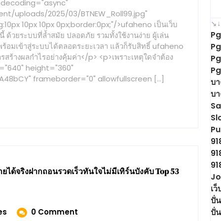
faheno
 decoding="async"
ฟรี
้า
ent/uploads/2025/03/BTNEW_Roll99.jpg"
28
↘↓
10px 10px 10px 0px;border:0px;"/>ufaheno เป็นเว็บ
September
ะบบ
Pg
ด้วยระบบที่ล้ำสมัย ปลอดภัย รวมทั้งใช้งานง่าย ผู้เล่น
Ufaheno
เจอร์
ร้อมเข้าสู่ระบบได้ตลอดระยะเวลา แล้วก็รับสิทธิ์ ufaheno
Pg
ชร์
เข้า
งในการสร้างผลกำไรอย่างคุ้มค่า</p> <p>เพราะเหตุใดจำต้อง
ิติ
Pg
สู่
นที
h="640" height="360"
Pg
ระบบ
ก้ไข
CY" frameborder="0" allowfullscreen [...]
ฟีเจอร์
บา
้อความ
แชร์
บา
่อน
สถิติ
้
Sa
่วย
ทันที
Sl
้
แก้ไข
Pu
่ง
ข้อความ
91
ันผล
ก่อน
าน
91
ได้
บ
91
ช่วย
ื่อน
ายได้จริงฝากถอนรวดเร็วทันใจไม่มีเทิร์นบังคับ Top 53
Jo
ให้
op
เว
4
แบ่ง
y
ปั่
ปันผล
telle
งาน
Ufaheno
es
0 Comment
ปั่