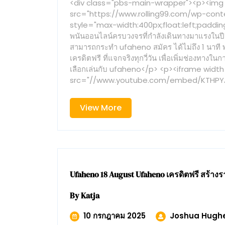
U
<div class="pbs-main-wrapper"><p><img
2025
เข
src="https://www.rolling99.com/wp-cont
สู่
style="max-width:400px;float:left;padding:
ร
พนันออนไลน์ครบวงจรที่กำลังเดินทางมาแรงในปีนี้ 
ฟี
สามารถกระทำ ufaheno สมัคร ได้ไม่ถึง 1 นาที พ
แ
เครดิตฟรี ที่แจกจริงทุกวี่วัน เพื่อเพิ่มช่องทา
สถ
ทั
เลือกเล่นกับ ufaheno</p> <p><iframe widt
แ
src="//www.youtube.com/embed/KTHPYA48b
ข
ก
ได
View
View More
ช
More
ให
แบ
ป
ง
กั
เพ
Ufaheno 18 August Ufaheno เครดิตฟรี สร้างร
T
Ufaheno
2
By Katja
18
B
August
Es
Ufaheno
10
10 กรกฎาคม 2025
Joshua Hugh
เครดิต