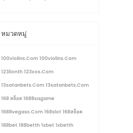
หมวดหมู่
100violins.com
100violins.com
123lionth
123xos.com
13satanbets.com
13satanbets.com
168 สล็อต
1688sagame
1688vegasx.com
168slot
168สล็อต
188bet
188betth
1xbet
1xbetth