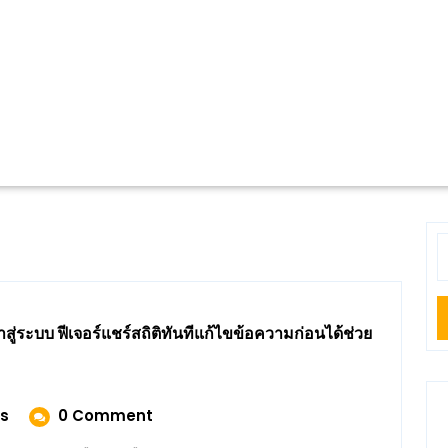
S
F
สู่ระบบ ฟีเจอร์แชร์สถิติทันทีแก้ไขข้อความก่อนได้ช่วย
faheno
ครดิต
ี
8
Ufaheno
s
0 Comment
eptember
เครดิต