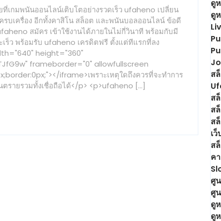
กับ
18
ดู
่เกมพนันออนไลน์เติบโตอย่างรวดเร็ว ufaheno เปลี่ยน
เพื่อน
August
ดูห
มครบเครื่อง อีกทั้งคาสิโน สล็อต และพนันบอลออนไลน์ ข้อดี
Top
Ufaheno
Li
heno สมัคร เข้าใช้งานได้ภายในไม่กี่วินาที พร้อมกับมี
24
เครดิต
Pu
ร็ว พร้อมรับ ufaheno เครดิตฟรี ตั้งแต่ทีแรกที่ลง
By
ฟรี
Pu
dth="640" height="360"
Estelle
สร้าง
Jo
fG9w" frameborder="0" allowfullscreen
ราย
สล
px;border:0px;"></iframe>เพราะเหตุใดถึงควรที่จะทำการ
ได้
ตรายรวมทั้งเชื่อถือได้</p> <p>ufaheno [...]
Uf
จริง
สล
ฝาก
สล
ถอน
รวดเร็ว
สล
ทันใจ
เว
ไม่
สล
มี
คา
เทิร์
Sl
นบัง
ศู
คับ
ศู
Top
ดู
53
ดู
By