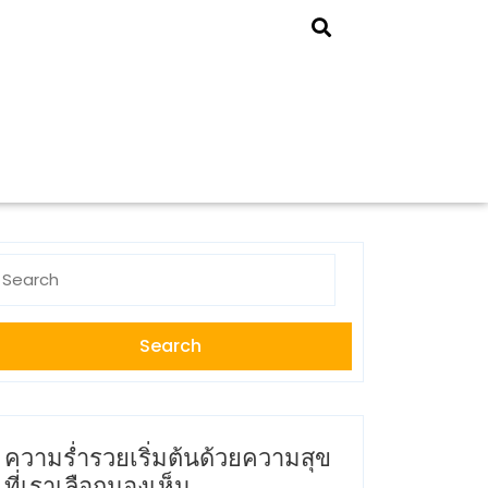
earch
or:
ความร่ำรวยเริ่มต้นด้วยความสุข
ที่เราเลือกมองเห็น