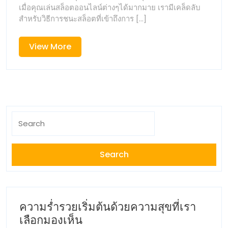
กันยายน
เมื่อคุณเล่นสล็อตออนไลน์ต่างๆได้มากมาย เรามีเคล็ดลับ
Top
2023
สำหรับวิธีการชนะสล็อตที่เข้าถึงการ [...]
13
By
Isidra
View
View More
Up2bet.in
More
29
กันยายน
2023
Search
For:
ความร่ำรวยเริ่มต้นด้วยความสุขที่เรา
เลือกมองเห็น