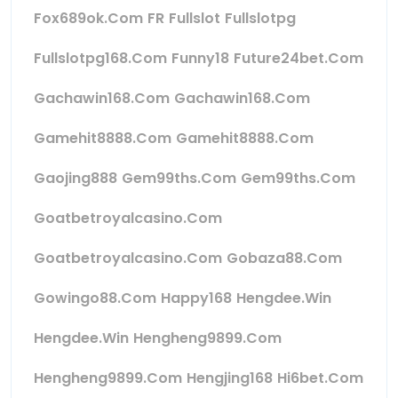
Fox689ok.com
FR
Fullslot
Fullslotpg
Fullslotpg168.com
Funny18
Future24bet.com
Gachawin168.com
Gachawin168.com
Gamehit8888.com
Gamehit8888.com
Gaojing888
Gem99ths.com
Gem99ths.com
Goatbetroyalcasino.com
Goatbetroyalcasino.com
Gobaza88.com
Gowingo88.com
Happy168
Hengdee.win
Hengdee.win
Hengheng9899.com
Hengheng9899.com
Hengjing168
Hi6bet.com