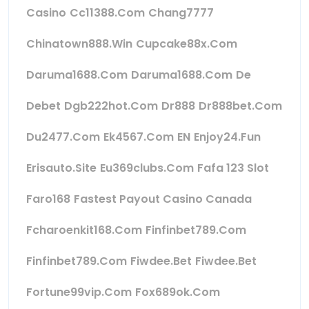
Casino
Cc11388.com
Chang7777
Chinatown888.win
Cupcake88x.com
Daruma1688.com
Daruma1688.com
De
Debet
Dgb222hot.com
Dr888
Dr888bet.com
Du2477.com
Ek4567.com
EN
Enjoy24.fun
Erisauto.site
Eu369clubs.com
Fafa 123 Slot
Faro168
Fastest Payout Casino Canada
Fcharoenkit168.com
Finfinbet789.com
Finfinbet789.com
Fiwdee.bet
Fiwdee.bet
Fortune99vip.com
Fox689ok.com