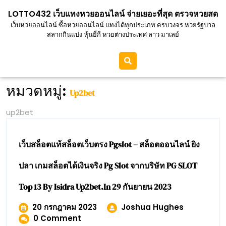
Skip
LOTTO432 เว็บแทงหวยออนไลน์ จ่ายเยอะที่สุด ตรวจหวยสด
To
เว็บหวยออนไลน์ ซื้อหวยออนไลน์ แทงได้ทุกประเภท ครบวงจร หวยรัฐบาล
Content
สลากกินแบ่ง หุ้นยี่กี หวยต่างประเทศ ลาว มาเลย์
หมวดหมู่:
Up2bet
up2bet
เว็บสล็อตแท้สล็อตเว็บตรง Pgslot – สล็อตออนไลน์ ยิง
ปลา เกมสล็อตได้เงินจริง Pg Slot จากบริษัท PG SLOT
เว็บ
Top 13 By Isidra Up2bet.in 29 กันยายน 2023
สล็อต
แท้
สล็อต
20
เว็บ
20 กรกฎาคม 2023
Joshua Hughes
เว็บ
กรกฎาคม
สล็อต
0 Comment
ตรง