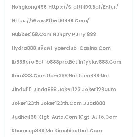
Hongkong456
Https://sretthi99.bet/enter/
Https://www.etbet16888.com/
Hubbet168.com
Hungry Purry 888
Hydra888 สล็อต
Hyperclub-Casino.com
Ib888pro.bet
Ib888pro.bet
Infyplus888.com
Item388.com
Item388.net
Item388.net
Jinda55
Jinda888
Joker123
Joker123auto
Joker123th
Joker123th.com
Juad888
Judhai168
K1gt-Auto.com
K1gt-Auto.com
Khumsup888.me
Kimchibetbet.com