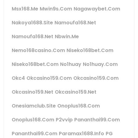
Msx168.me
Mwin9s.com
Nagawaybet.com
Nakoya1688.site
Namoufa168.net
Namoufa168.net
Nbwin.me
Nemo168casino.com
Niseko168bet.com
Niseko168bet.com
No1huay
No1huay.com
Okc4
Okcasino159.com
Okcasino159.com
Okcasino159.net
Okcasino159.net
Onesiamclub.site
Onoplus168.com
Onoplus168.com
P2vvip
Pananthai99.com
Pananthai99.com
Paramax1688.info
PG