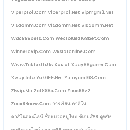
Viperpro1.com
Viperpro1.net
Vipmgm8.net
Visdomm.com
Visdomm.net
Visdomm.net
Wdc888bets.com
Westbluez168bet.com
Winherovip.com
Wkslotonline.com
Www.tuktukth.us
Xoslot
Xpay88game.com
Xway.info
Yak699.net
Yumyum168.com
Z5vip.me
Zaf888s.com
Zeus66v2
Zeus88new.com
การเรียน
คาสิโน
คาสิโนออนไลน์
ชื่อหมวดหมู่ใหม่
ซีเกมส์68
ดูหนัง
ดูหนังออนไลน์
ถูกหวย88
ทดลองเล่นสล็อต