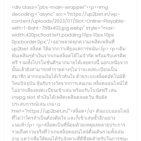
2023
แท้
Pgslot
<div class="pbs-main-wrapper"><p><img
สล็อต
–
decoding="async" src="https://up2bet.in/wp-
เว็บ
สล็อต
content/uploads/2023/07/Slot-Online-Playable-
ตรง
ออนไลน์
with-1-Baht-768x402.jpg.webp" style="max-
ยิง
Pgslot
width:420px;float:left;padding:10px 10px 10px
ปลา
–
เกม
0px;border:0px;"/>อย่าพลาดทุกความเพลิดเพลินที่
สล็อต
สล็อต
up2bet สล็อต ให้มากกว่าเพียงแค่การพนัน</p> <p>เดิม
ออนไลน์
ได้
พันเพลินๆทำเงินจากเกมสล็อตได้ไม่จำกัด พร้อมรับเครดิต
ยิง
เงิน
ฟรี รวมทั้งโปรโมชั่นดีๆมากมายได้เลยตรงนี้ นอกเหนือจาก
ปลา
จริง
นั้นแล้วยังสามารถทำรายต่างๆไม่ว่าจะลงทะเบียนเป็น
Pg
เกม
สมาชิก ฝากถอนเงินได้เร็วทันใจ ด้วยระบบสล็อตอัตโนมัติ
Slot
สล็อต
จาก
ใหม่ปัจจุบัน ลุ้นรับรางวัลจากการเล่นเกม สล็อตออนไลน์ได้
ได้
บริษัท
ไม่ยากเพียงลงทะเบียนเข้าเล่น พร้อมรับโบนัสฟรี เล่น
เงิน
PG
เกมpg slot ทำเงินได้เพลิดเพลินตลอดวัน สัมผัส
จริง
SLOT
ประสบการณ์เล่น เกม<a
Pg
Top
href="https://up2bet.in/">สล็อต</a> ต้นแบบออนไลน์
Slot
13
ที่ไม่ว่าใครจำเป็นต้องติดใจ และก็เข้าเล่นซ้ำอีกอย่าง
By
จาก
แน่แท้</p> <p>สล็อตเป็นที่นิยมด้วยเหตุผลหลายประการ
Isidra
บริษัท
Up2bet.in
รวมถึงความจริงที่ว่าเกมสล็อตออนไลน์ตื่นเต้นรวมทั้งเล่น
PG
29
ง่าย แต่ว่าเพื่อให้คุณได้รับจังหวะที่ดีที่สุดสำหรับในการชนะ
SLOT