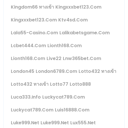
Kingdom66 ทางเข้า
Kingxxxbet123.com
Kingxxxbet123.com
Ktv4sd.com
Lala55-Casino.com
Lalikabetsgame.com
Lcbet444.com
Lionth168.com
Lionth168.com
Live22
Lnw365bet.com
London45
London6789.com
Lotto432 ทางเข้า
Lotto432 ทางเข้า
Lotto77
Lotto888
Luca333.info
Luckycat789.com
Luckycat789.com
Luis16888.com
Luke999.net
Luke999.net
Lux555.net