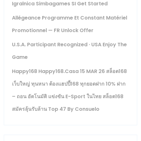
Igralnica Simbagames SI Get Started
Allégeance Programme Et Constant Matériel
Promotionnel — FR Unlock Offer
U.S.A. Participant Recognized · USA Enjoy The
Game
Happy168 Happy168.casa 15 MAR 26 สล็อต168
เว็บใหญ่ ทุนหนา ต้องแฮปปี้168 ทุกยอดฝาก 10% ฝาก
– ถอน อัตโนมัติ แข่งขัน E-Sport ในไทย สล็อต168
สมัครลุ้นรับล้าน Top 47 By Consuelo