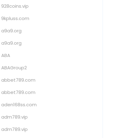
928coins.vip
9kpluss.com
a9a9.org
a9a9.org
ABA
ABAGroup2
abbet789.com
abbet789.com
aden168ss.com
adm789.vip
adm789.vip