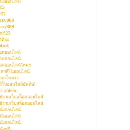
หนังออนไลน์
นัง
e22
ssy888
ssy888
ker123
็อตxo
abet
็อตออนไลน์
็อตออนไลน์
็อตออนไลน์ใหม่ๆ
็บคาสิโนออนไลน์
็อตเว็บตรง
สิโนออนไลน์อันดับ1
t online
นย์รวมเว็บสล็อตออนไลน์
นย์รวมเว็บสล็อตออนไลน์
หนังออนไลน์
หนังออนไลน์
หนังออนไลน์
นังฟรี