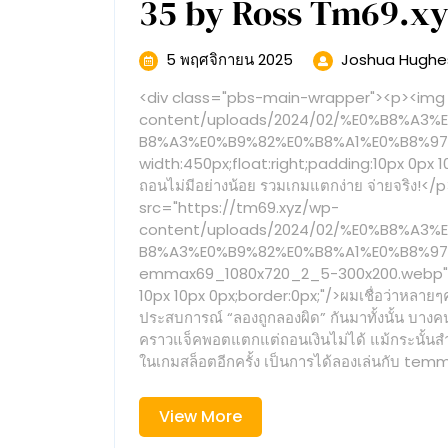
35 by Ross Tm69.xy
5
5 พฤศจิกายน 2025
Joshua Hughe
พฤศจิกายน
<div class="pbs-main-wrapper"><p><img
2025
content/uploads/2024/02/%E0%B8%A3
B8%A3%E0%B9%82%E0%B8%A1%E0%B8%97-
width:450px;float:right;padding:10px 0px 
ถอนไม่มีอย่างน้อย รวมเกมแตกง่าย จ่ายจริง!
src="https://tm69.xyz/wp-
content/uploads/2024/02/%E0%B8%A3
B8%A3%E0%B9%82%E0%B8%A1%E0%B8%9
emmax69_1080x720_2_5-300x200.webp" st
10px 10px 0px;border:0px;"/>ผมเชื่อว่าหลายๆ
ประสบการณ์ “ลองถูกลองผิด” กันมาทั้งนั้น บางคน
คราวแจ็คพอตแตกแต่ถอนเงินไม่ได้ แม้กระนั้นสำหร
ในเกมสล็อตอีกครั้ง เป็นการได้ลองเล่นกับ temma
View
View More
More