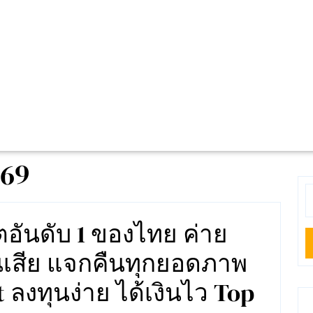
69
S
fo
อันดับ 1 ของไทย ค่าย
่นเสีย แจกคืนทุกยอดภาพ
 ลงทุนง่าย ได้เงินไว Top