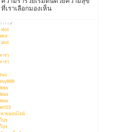
ความร่ำรวยเริ่มต้นด้วยความสุข
ที่เราเลือกมองเห็น
↓↓↓↓↙
 slot
slot
 slot
คาร่า
คาร่า
otxo
ssy888
kiss
kiss
kiss
ker123
็บหวยออนไลน์
นโปร
นโปร