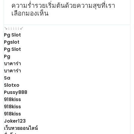
ความร่ำรวยเริ่มต้นด้วยความสุขที่เรา
เลือกมองเห็น
↘↓↓↓↓↓↙
Pg Slot
Pgslot
Pg Slot
Pg
บาคาร่า
บาคาร่า
Sa
Slotxo
Pussy888
918kiss
918kiss
918kiss
Joker123
เว็บหวยออนไลน์