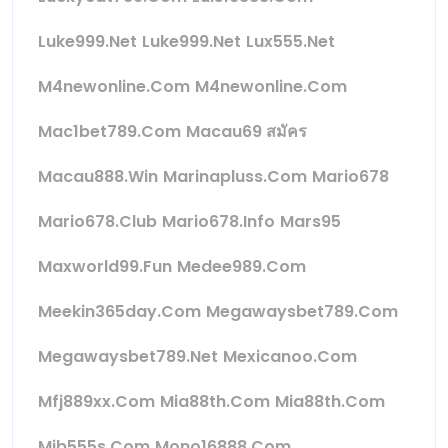
Luke999.net
Luke999.net
Lux555.net
M4newonline.com
M4newonline.com
Mac1bet789.com
Macau69 สมัคร
Macau888.win
Marinapluss.com
Mario678
Mario678.club
Mario678.info
Mars95
Maxworld99.fun
Medee989.com
Meekin365day.com
Megawaysbet789.com
Megawaysbet789.net
Mexicanoo.com
Mfj889xx.com
Mia88th.com
Mia88th.com
Mib555s.com
Mono16888.com