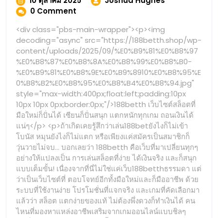
10 ตุลาคม 2025
Joshua Hughes
เว็บ
ตุลาคม
สิ
0 Comment
เปิด
2025
โน
ใหม่
<div class="pbs-main-wrapper"><p><img
ออนไลน์
สล็อต
decoding="async" src="https://188betth.shop/wp-
เว็บ
ทดลอง
content/uploads/2025/09/%E0%B9%81%E0%B8%97
เปิด
เล่น
%E0%B8%87%E0%B8%8A%E0%B8%99%E0%B8%B0-
Top
ใหม่
%E0%B9%81%E0%B8%9E%E0%B9%8910%E0%B8%95%E
45
สล็อต
By
0%B8%B2%E0%B8%95%E0%B8%B4%E0%B8%94.jpg"
ทดลอง
Cory
style="max-width:400px;float:left;padding:10px
เล่น
สล็อต
10px 10px 0px;border:0px;"/>188betth เว็บไซต์สล็อตที่
Top
188betth.shop
มือใหม่ก็ปั่นได้ เซียนก็ปั่นสนุก แตกหนักทุกเกม ถอนเงินได้
45
5
แน่ๆ</p> <p>ถ้าเกิดเคยรู้สึกว่าเล่น188betยังไงก็ไม่เข้า
188bet
By
โบนัส หมุนยังไงก็ไม่แตก หรือเพียงแค่สมัครเป็นสมาชิกก็
เว็บ
Cory
ตรง
วุ่นวายไม่จบ… บอกเลยว่า 188betth คือเว็บที่มาเปลี่ยนทุกๆ
สล็อต
เล่น
อย่างให้แปลงเป็น การเล่นสล็อตที่ง่าย ได้เงินจริง และก็สนุก
188betth.sho
188bet
แบบเต็มขั้น! เนื่องจากที่นี่ไม่ใช่แค่เว็บ188betthธรรมดา แต่
5
แล้ว
ว่าเป็นเว็บไซต์ที่ ตอบโจทย์อีกทั้งมือใหม่และก็มืออาชีพ ด้วย
188bet
อย่า
ระบบที่ใช้งานง่าย โปรโมชั่นที่แจกจริง และเกมที่คัดเลือกมา
เว็บ
บอก
แล้วว่า สล็อต แตกง่ายของแท้ ไม่ต้องพึ่งดวงก็ทำเงินได้ คน
ใคร
ตรง
ไหนที่มองหาแหล่งอาชีพเสริมจากเกมออนไลน์แบบชิลๆ
เพราะ
เล่น