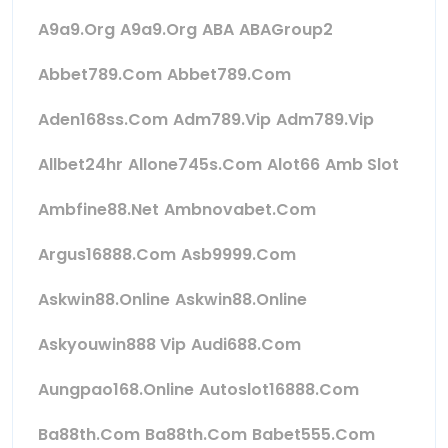
A9a9.org
A9a9.org
ABA
ABAGroup2
Abbet789.com
Abbet789.com
Aden168ss.com
Adm789.vip
Adm789.vip
Allbet24hr
Allone745s.com
Alot66
Amb Slot
Ambfine88.net
Ambnovabet.com
Argus16888.com
Asb9999.com
Askwin88.online
Askwin88.online
Askyouwin888 Vip
Audi688.com
Aungpao168.online
Autoslot16888.com
Ba88th.com
Ba88th.com
Babet555.com