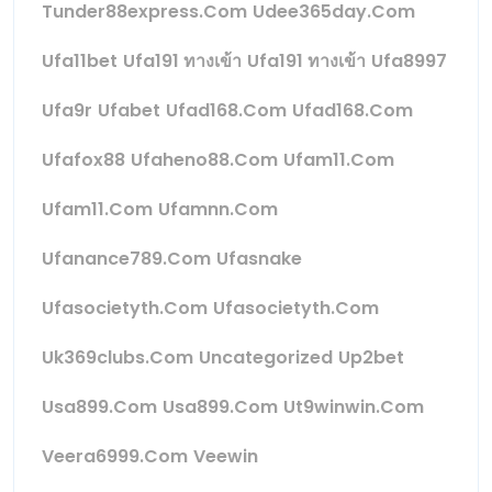
Tunder88express.com
Udee365day.com
Ufa11bet
Ufa191 ทางเข้า
Ufa191 ทางเข้า
Ufa8997
Ufa9r
Ufabet
Ufad168.com
Ufad168.com
Ufafox88
Ufaheno88.com
Ufam11.com
Ufam11.com
Ufamnn.com
Ufanance789.com
Ufasnake
Ufasocietyth.com
Ufasocietyth.com
Uk369clubs.com
Uncategorized
Up2bet
Usa899.com
Usa899.com
Ut9winwin.com
Veera6999.com
Veewin