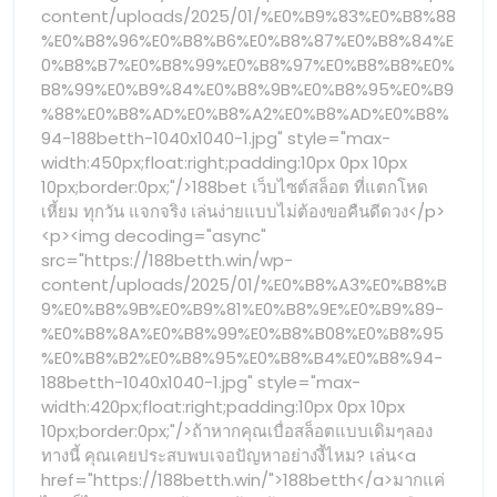
Andres
content/uploads/2025/01/%E0%B9%83%E0%B8%88
Top
188betth
%E0%B8%96%E0%B8%B6%E0%B8%87%E0%B8%84%E
188betth.win
75
0%B8%B7%E0%B8%99%E0%B8%97%E0%B8%B8%E0%
188betth
By
เวป
B8%99%E0%B9%84%E0%B8%9B%E0%B8%95%E0%B9
Andres
ไซต์
%88%E0%B8%AD%E0%B8%A2%E0%B8%AD%E0%B8%
188betth
แจก
94-188betth-1040x1040-1.jpg" style="max-
188betth.w
หนัก
width:450px;float:right;padding:10px 0px 10px
188betth
สล็อต
10px;border:0px;"/>188bet เว็บไซต์สล็อต ที่แตกโหด
เว็บ
เวป
เหี้ยม ทุกวัน แจกจริง เล่นง่ายแบบไม่ต้องขอคืนดีดวง</p>
ตรง
ไซต์
ที่
<p><img decoding="async"
แจก
ได้
src="https://188betth.win/wp-
หนัก
รับ
content/uploads/2025/01/%E0%B8%A3%E0%B8%B
สล็อต
ความ
9%E0%B8%9B%E0%B9%81%E0%B8%9E%E0%B9%89-
เว็บ
นิยม
%E0%B8%8A%E0%B8%99%E0%B8%B08%E0%B8%95
ตรง
ในปี
%E0%B8%B2%E0%B8%95%E0%B8%B4%E0%B8%94-
2025
ที่
188betth-1040x1040-1.jpg" style="max-
27
ได้
พ.ค.
width:420px;float:right;padding:10px 0px 10px
รับ
2568
10px;border:0px;"/>ถ้าหากคุณเบื่อสล็อตแบบเดิมๆลอง
ความ
Casino
ทางนี้ คุณเคยประสบพบเจอปัญหาอย่างงี้ไหม? เล่น<a
นิยม
Online
href="https://188betth.win/">188betth</a>มากแค่
ในปี