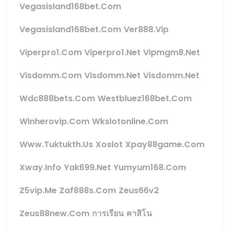
Vegasisland168bet.com
Vegasisland168bet.com
Ver888.vip
Viperpro1.com
Viperpro1.net
Vipmgm8.net
Visdomm.com
Visdomm.net
Visdomm.net
Wdc888bets.com
Westbluez168bet.com
Winherovip.com
Wkslotonline.com
Www.tuktukth.us
Xoslot
Xpay88game.com
Xway.info
Yak699.net
Yumyum168.com
Z5vip.me
Zaf888s.com
Zeus66v2
Zeus88new.com
การเรียน
คาสิโน