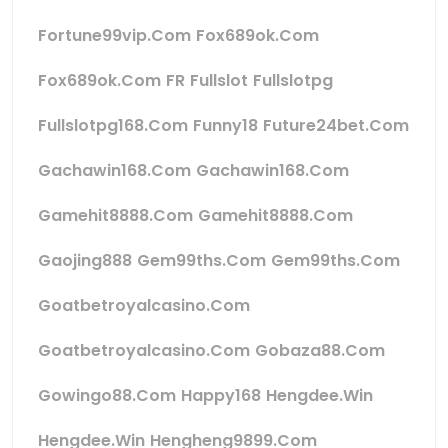
Fortune99vip.com
Fox689ok.com
Fox689ok.com
FR
Fullslot
Fullslotpg
Fullslotpg168.com
Funny18
Future24bet.com
Gachawin168.com
Gachawin168.com
Gamehit8888.com
Gamehit8888.com
Gaojing888
Gem99ths.com
Gem99ths.com
Goatbetroyalcasino.com
Goatbetroyalcasino.com
Gobaza88.com
Gowingo88.com
Happy168
Hengdee.win
Hengdee.win
Hengheng9899.com