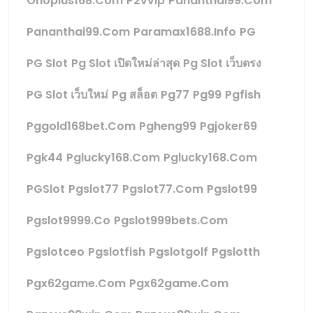
Onoplus168.com
P2vvip
Pananthai99.com
Pananthai99.com
Paramax1688.info
PG
PG Slot
Pg Slot เปิดใหม่ล่าสุด
Pg Slot เว็บตรง
PG Slot เว็บใหม่
Pg สล็อต
Pg77
Pg99
Pgfish
Pggold168bet.com
Pgheng99
Pgjoker69
Pgk44
Pglucky168.com
Pglucky168.com
PGSlot
Pgslot77
Pgslot77.com
Pgslot99
Pgslot9999.co
Pgslot999bets.com
Pgslotceo
Pgslotfish
Pgslotgolf
Pgslotth
Pgx62game.com
Pgx62game.com