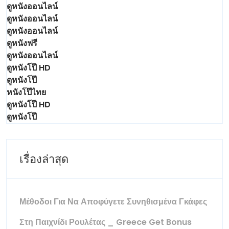
ดูหนังออนไลน์
ดูหนังออนไลน์
ดูหนังออนไลน์
ดูหนังฟรี
ดูหนังออนไลน์
ดูหนังโป๊ HD
ดูหนังโป๊
หนังโป๊ไทย
ดูหนังโป๊ HD
ดูหนังโป๊
เรื่องล่าสุด
Μέθοδοι Για Να Αποφύγετε Συνηθισμένα Γκάφες
Στη Παιχνίδι Ρουλέτας _ Greece Get Bonus