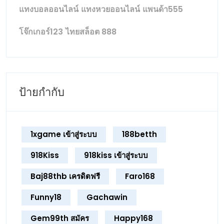
แทงบอลออนไลน์
แทงหวยออนไลน์
แพนด้า555
โจ๊กเกอร์123
ไทยสล็อต 888
ป้ายกำกับ
1xgame เข้าสู่ระบบ
188betth
918Kiss
918kiss เข้าสู่ระบบ
Baj88thb เครดิตฟรี
Faro168
Funny18
Gachawin
Gem99th สมัคร
Happy168