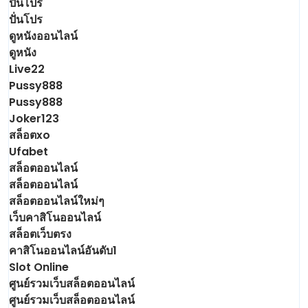
ปั่นโปร
ปั่นโปร
ดูหนังออนไลน์
ดูหนัง
Live22
Pussy888
Pussy888
Joker123
สล็อตxo
Ufabet
สล็อตออนไลน์
สล็อตออนไลน์
สล็อตออนไลน์ใหม่ๆ
เว็บคาสิโนออนไลน์
สล็อตเว็บตรง
คาสิโนออนไลน์อันดับ1
Slot Online
ศูนย์รวมเว็บสล็อตออนไลน์
ศูนย์รวมเว็บสล็อตออนไลน์