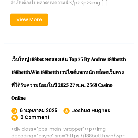
มัน
จำเป็นต้องไม่พลาดบทความนี้!</p> <p><img [...]
188bet
แตก
แล้ว
จน
อย่า
View
View More
ต้อง
บอก
ยิ้ม
More
คน
ใคร
เดียว
เพราะ
ตุลาคม
มัน
68
แตก
จน
เว็บใหญ่ 188bet ทดลองเล่น Top 75 By Andres 188betth
ต้อง
188betth.win 188betth เวปไซต์แจกหนัก สล็อตเว็บตรง
ยิ้ม
คน
ที่ได้รับความนิยมในปี 2025 27 พ.ค. 2568 Casino
เดียว
เว็บ
ตุลาคม
Online
ใหญ่
68
188bet
ทดลอง
6
เว็บ
6 พฤษภาคม 2025
Joshua Hughes
เล่น
พฤษภาคม
ใหญ่
0 Comment
Top
2025
188bet
75
<div class="pbs-main-wrapper"><p><img
ทดลอง
By
decoding="async" src="https://188betth.win/wp-
เล่น