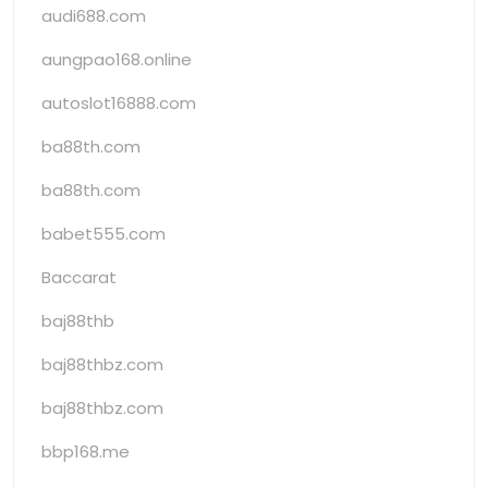
audi688.com
aungpao168.online
autoslot16888.com
ba88th.com
ba88th.com
babet555.com
Baccarat
baj88thb
baj88thbz.com
baj88thbz.com
bbp168.me