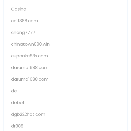
Casino
cc11388.com
chang7777
chinatown888.win
cupcake88x.com
daruma1688.com
daruma1688.com
de
debet
dgb222hot.com
dr888