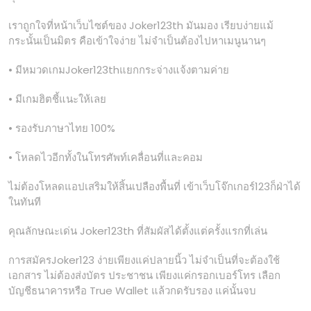
เราถูกใจที่หน้าเว็บไซต์ของ Joker123th มันมอง เรียบง่ายแม้
กระนั้นเป็นมิตร คือเข้าใจง่าย ไม่จำเป็นต้องไปหาเมนูนานๆ
• มีหมวดเกมJoker123thแยกกระจ่างแจ้งตามค่าย
• มีเกมฮิตชี้แนะให้เลย
• รองรับภาษาไทย 100%
• โหลดไวอีกทั้งในโทรศัพท์เคลื่อนที่และคอม
ไม่ต้องโหลดแอปเสริมให้สิ้นเปลืองพื้นที่ เข้าเว็บโจ๊กเกอร์123ก็ฝ่าได้
ในทันที
คุณลักษณะเด่น Joker123th ที่สัมผัสได้ตั้งแต่ครั้งแรกที่เล่น
การสมัครJoker123 ง่ายเพียงแค่ปลายนิ้ว ไม่จำเป็นที่จะต้องใช้
เอกสาร ไม่ต้องส่งบัตร ประชาชน เพียงแค่กรอกเบอร์โทร เลือก
บัญชีธนาคารหรือ True Wallet แล้วกดรับรอง แค่นั้นจบ