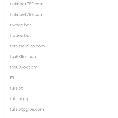
finfinbet789.com
finfinbet789.com
fiwdee.bet
fiwdee.bet
fortune99vip.com
fox689ok.com
fox689ok.com
FR
fullslot
fullslotpg
fullslotpg168.com