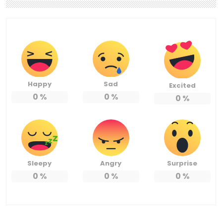
Happy
Sad
Excited
0
%
0
%
0
%
Sleepy
Angry
Surprise
0
%
0
%
0
%