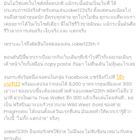
มันไม่ใช่แค่เว็บไซต์สล็อตปกติ แม้กระนั้นมันเป็นเว็บที่ ให้
ประสบการณ์จริงสำหรับคนเล่นJoker123จริง ตั้งแต่คนงบน้อยไป
จนถึงสายฝ่าทุนหนัก มีครบทุกค่าย ทุกโปรโมชั่น ทุกระบบที่พวกเรา
เคยอยากได้ในเว็บไซต์เดียว นี่ไม่ใช่รีวิวขายฝันนะ แม้กระนั้นมันคือ
รีวิวจากการเล่นจริง เจ็บจริง และ แตกจริง
เพราะอะไรถึงตัดสินใจทดลองเล่น Joker123th ?
ตอนต้นปีนี้พวกเราเบื่อมากกับเว็บเดิมๆที่เข้าไปทีไรก็เจอเกมเดิมๆ
เค้าหน้าเว็บก็เสมือน copy paste กันมา ไม่ตื่นเต้น ไม่ลุ้นอะไรเลย
จนกระทั่งวันหนึ่งเจอคนในกลุ่ม Facebook แชร์ลิงก์ไปที่
โจ๊ก
เกอร์123
พร้อมแคปจอว่าถอนได้ 8,000 บาทจากทุนเพียงแค่ 300!
เอาวะ! ของแบบนี้จะต้องลองด้วยตัวเองJoker123th สมัครไม่ถึง 3
นาที ฝากเงินผ่าน True Wallet อีก 300 แล้วเริ่มเล่นโดยทันที… ผล
เป็น ฟรีสปินมาแบบรัวๆจากเกม Wild West Gold ของค่าย
Pragmatic ได้ถอนตั้งแต่วันแรกที่เล่น มันเลยทำให้พวกเรารู้ดีว่า
เว็บนี้ “ไม่กั๊ก แตกง่าย” จริงๆ
Joker123th อินเทอร์เฟซใช้ง่าย ไม่มึนงง ไม่ซับซ้อน เหมาะกับคน
ทุกระดับ