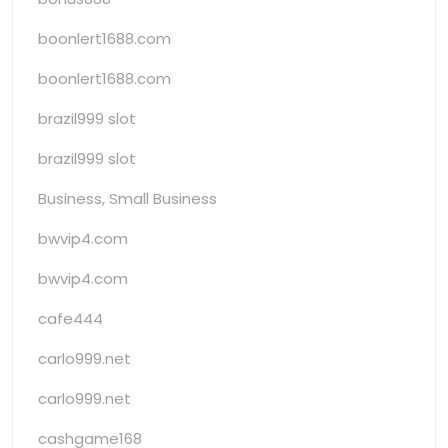
boonlert1688.com
boonlert1688.com
brazil999 slot
brazil999 slot
Business, Small Business
bwvip4.com
bwvip4.com
cafe444
carlo999.net
carlo999.net
cashgame168