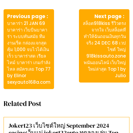
แนะแนว
เรื่อง
Ne
Previous page
Next page
pos
Previous
บาคาร่า 21 JAN 69
สล็อต918kiss รีวิวตรง
post:
บาคาร่า เว็บปั่นบาคา
จากใจ เว็บสล็อตที่
ร่า ระบบทันสมัย ทีม
ทำให้ฉันถอนเงินทุกวัน
งานเริ่ด กล่องแจกสุด
จริง 24 DEC 68 เวป
คุ้ม 1,000 จบไวได้เงิน
ไซต์ ใหญ่
เร็ว บาคาร่าสด เรียล
918kissauto.zone
ไทม์ บาคาร่า เกมกำลัง
พนันออนไลน์ เว็บใหญ่
ไหล สมัครเลย Top 77
ใหม่ล่าสุด Top 1 by
by Elinor
Julio
sexyauto168a.com
Related Post
Joker123 เว็บไซต์ใหญ่ September 2024
casinoเว็บแม่ joker123auto ทดลองเล่น Top