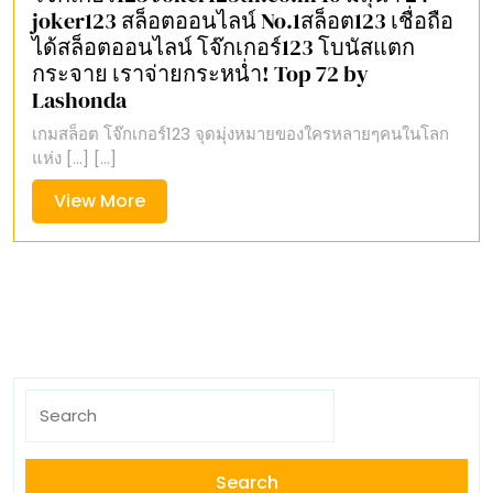
joker123 สล็อตออนไลน์ No.1สล็อต123 เชื่อถือ
ได้สล็อตออนไลน์ โจ๊กเกอร์123 โบนัสแตก
กระจาย เราจ่ายกระหน่ำ! Top 72 by
Lashonda
เกมสล็อต โจ๊กเกอร์123 จุดมุ่งหมายของใครหลายๆคนในโลก
แห่ง […] [...]
View
View More
More
Search
for: