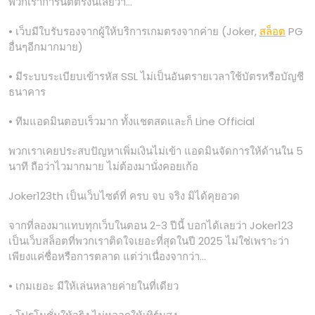
พวกเราการันตีตรงนี้เลยว่า…
• เว็บมีใบรับรองจากผู้ให้บริการเกมตรงจากค่าย (Joker,
สล็อต
PG
อื่นๆอีกมากมาย)
• มีระบบระเบียบเข้ารหัส SSL ไม่เป็นอันตรายเวลาใช้บัตรหรือบัญชี
ธนาคาร
• ทีมแอดมินตอบเร็วมาก ทั้งแชตสดและก็ Line Official
พวกเราเคยประสบปัญหาเพิ่มเงินไม่เข้า แอดมินจัดการให้ด้านใน 5
นาที ถือว่าไวมากมาย ไม่ต้องมานั่งคอยเก้อ
Joker123th เป็นเว็บไซต์ที่ ครบ จบ จริง มิได้คุยอวด
จากที่ลองมาแทบทุกเว็บในตอน 2-3 ปีนี้ บอกได้เลยว่า Joker123
เป็นเว็บสล็อตที่พวกเราติดใจเยอะที่สุดในปี 2025 ไม่ใช่เพราะว่า
เพียงแค่ชื่อหรือการตลาด แต่ว่าเนื่องจากว่า…
• เกมเยอะ มีให้เล่นหลายค่ายในที่เดียว