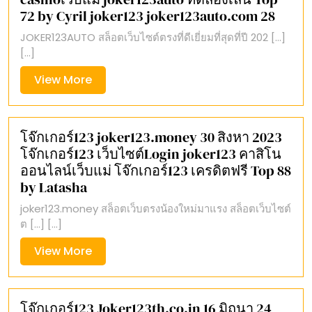
72 by Cyril joker123 joker123auto.com 28
JOKER123AUTO สล็อตเว็บไซต์ตรงที่ดีเยี่ยมที่สุดที่ปี 202 […]
[...]
View
View More
More
โจ๊กเกอร์123 joker123.money 30 สิงหา 2023
โจ๊กเกอร์123 เว็บไซต์Login joker123 คาสิโน
ออนไลน์เว็บแม่ โจ๊กเกอร์123 เครดิตฟรี Top 88
by Latasha
joker123.money สล็อตเว็บตรงน้องใหม่มาแรง สล็อตเว็บไซต์
ต […] [...]
View
View More
More
โจ๊กเกอร์123 Joker123th.co.in 16 มิถุนา 24