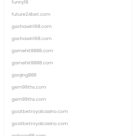
funny18
future24bet.com
gachawin168.com
gachawin168.com
gamehit8888.com
gamehit8888.com
gaojing888
gem99ths.com
gem99ths.com
goatbetroyalcasino.com
goatbetroyalcasino.com
gobaza88.com