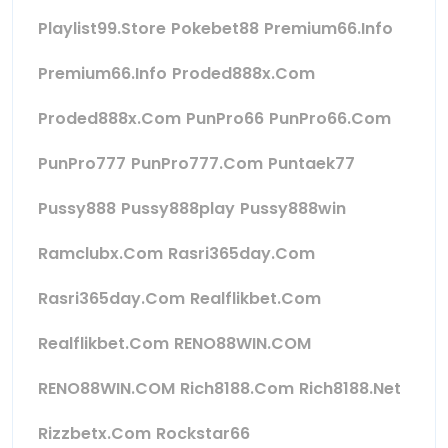
Playlist99.store
Pokebet88
Premium66.info
Premium66.info
Proded888x.com
Proded888x.com
PunPro66
PunPro66.com
PunPro777
PunPro777.com
Puntaek77
Pussy888
Pussy888play
Pussy888win
Ramclubx.com
Rasri365day.com
Rasri365day.com
Realflikbet.com
Realflikbet.com
RENO88WIN.COM
RENO88WIN.COM
Rich8188.com
Rich8188.net
Rizzbetx.com
Rockstar66