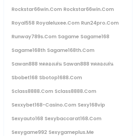
Rockstar66win.com
Rockstar66win.com
Royal558
Royaleluxee.com
Run24pro.com
Runway789s.com
Sagame
Sagame168
Sagame168th
Sagame168th.com
Sawan888 ทดลองเล่น
Sawan888 ทดลองเล่น
Sbobet168
Sbotop1688.com
Sclass8888.com
Sclass8888.com
Sexxybet168-Casino.com
Sexy168vip
Sexyauto168
Sexybaccarat168.com
Sexygame992
Sexygameplus.me