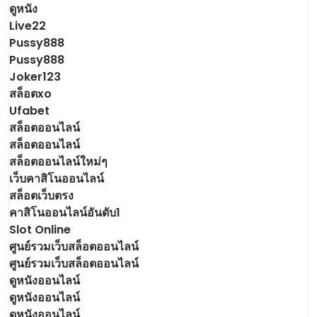
ดูหนัง
Live22
Pussy888
Pussy888
Joker123
สล็อตxo
Ufabet
สล็อตออนไลน์
สล็อตออนไลน์
สล็อตออนไลน์ใหม่ๆ
เว็บคาสิโนออนไลน์
สล็อตเว็บตรง
คาสิโนออนไลน์อันดับ1
Slot Online
ศูนย์รวมเว็บสล็อตออนไลน์
ศูนย์รวมเว็บสล็อตออนไลน์
ดูหนังออนไลน์
ดูหนังออนไลน์
ดูหนังออนไลน์