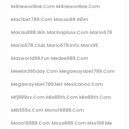
M4newonline.com
M4newonline.com
Mac1bet789.com
Macau69 สมัคร
Macau888.win
Marinapluss.com
Mario678
Mario678.club
Mario678.info
Mars95
Maxworld99.fun
Medee989.com
Meekin365day.com
Megawaysbet789.com
Megawaysbet789.net
Mexicanoo.com
Mfj889xx.com
Mia88th.com
Mia88th.com
Mib555s.com
Mono16888.com
Mono16888.com
Moza888.com
Msx168.me