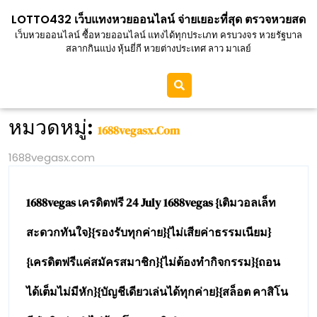
Skip
LOTTO432 เว็บแทงหวยออนไลน์ จ่ายเยอะที่สุด ตรวจหวยสด
To
เว็บหวยออนไลน์ ซื้อหวยออนไลน์ แทงได้ทุกประเภท ครบวงจร หวยรัฐบาล
Content
สลากกินแบ่ง หุ้นยี่กี หวยต่างประเทศ ลาว มาเลย์
หมวดหมู่:
1688vegasx.com
1688vegasx.com
1688vegas เครดิตฟรี 24 July 1688vegas {เติมวอลเล็ท
สะดวกทันใจ}{รองรับทุกค่าย}{ไม่เสียค่าธรรมเนียม}
{เครดิตฟรีแค่สมัครสมาชิก}{ไม่ต้องทำกิจกรรม}{ถอน
ได้เต็มไม่มีหัก}{บัญชีเดียวเล่นได้ทุกค่าย}{สล็อต คาสิโน
1688vegas