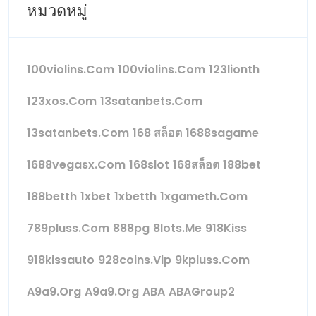
หมวดหมู่
100violins.com
100violins.com
123lionth
123xos.com
13satanbets.com
13satanbets.com
168 สล็อต
1688sagame
1688vegasx.com
168slot
168สล็อต
188bet
188betth
1xbet
1xbetth
1xgameth.com
789pluss.com
888pg
8lots.me
918Kiss
918kissauto
928coins.vip
9kpluss.com
A9a9.org
A9a9.org
ABA
ABAGroup2