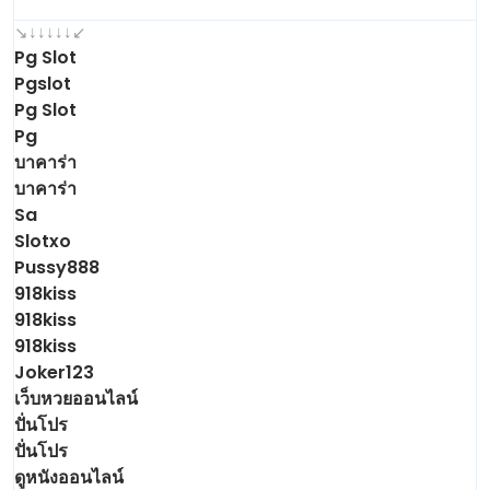
1
สิโน
By
↘↓↓↓↓↓↙
กีฬา
Vida
Pg Slot
ยิง
ปลา}
Pgslot
{ไม่
Pg Slot
ต้อง
Pg
โยก
บาคาร่า
เครดิต}
บาคาร่า
Top
Sa
1
Slotxo
By
Pussy888
Vida
918kiss
918kiss
918kiss
Joker123
เว็บหวยออนไลน์
ปั่นโปร
ปั่นโปร
ดูหนังออนไลน์