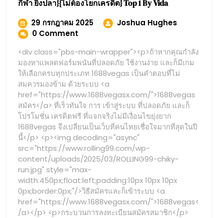
กีฬา ยิงปลา}{ไม่ต้องโยกเครดิต} Top 1 By Vida
เครดิต
ฟรี
24
29
1688vegas
29 กรกฎาคม 2025
Joshua Hughes
July
กรกฎาคม
เครดิต
0 Comment
1688vegas
2025
ฟรี
{เติม
<div class="pbs-main-wrapper"><p>ถ้าหากคุณกำลัง
24
วอลเล็ท
มองหาแพลตฟอร์มพนันที่ปลอดภัย ใช้งานง่าย และก็มีเกม
July
สะดวก
ให้เลือกครบทุกประเภท 1688vegas เป็นคำตอบที่ไม่
1688vegas
ทันใจ}
สมควรมองข้าม ด้วยระบบ <a
{รองรับ
{เติม
href="https://www.1688vegasx.com/">1688vegas
ทุก
วอลเล็ท
ค่าย}
สมัคร</a> ที่เร็วทันใจ การ เข้าสู่ระบบ ที่ปลอดภัย และก็
สะดวก
{ไม่
โปรโมชั่น เครดิตฟรี ที่แจกจริงไม่มีเงื่อนไขยุ่งยาก
ทันใจ}
เสีย
1688vegas จึงเปลี่ยนเป็นเว็บที่คนไทยเชื่อใจมากที่สุดในปี
{รองรับ
ค่า
นี้</p> <p><img decoding="async"
ทุก
ธรรมเนียม}
src="https://www.rolling99.com/wp-
{เครดิต
ค่าย}
content/uploads/2025/03/ROLLING99-chiky-
ฟรี
{ไม่
แค่
run.jpg" style="max-
เสีย
สมัคร
width:450px;float:left;padding:10px 10px 10px
ค่า
สมาชิก}
0px;border:0px;"/>วิธีสมัครและก็เข้าระบบ <a
ธรรมเนียม}
{ไม่
href="https://www.1688vegasx.com/">1688vegas<
{เครดิต
ต้อง
/a></p> <p>กระบวนการลงทะเบียนสมัครสมาชิก</p>
ฟรี
ทำ