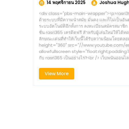
ระบบ
14
14 พฤศจิกายน 2025
Joshua Hug
10
พฤศจิกายน
June
<div class="pbs-main-wrapper"><p>rasri365 
2025
Rasri365
ด้วยระบบที่มีความนำสมัย มั่นคง และก็ไม่เป็นอัน
สมัคร
ระบบอัตโนมัติอีกทั้งการ ลงทะเบียนสมัครสมาชิก แ
เล่น
ชั่น rasri365 เครดิตฟรี สำหรับผู้เล่นใหม่ให้ได้ท
ได้
ลักษณะเด่นที่ทำให้เว็บนี้ได้รับความนิยมโดย
ทุก
height="360" src="//www.youtube.com/
เวลา
ดูด
allowfullscreen style="float:right;padding:
เวลา
กับ rasri365 เป็นอย่างไร?<br /> เว็บพนันออนไลน
เก่ง
ฝาก
ที
View
View More
เดียว
More
เล่น
ได้
ยัน
เช้า
แตก
แล้ว
แตก
อีก
ไม่มี