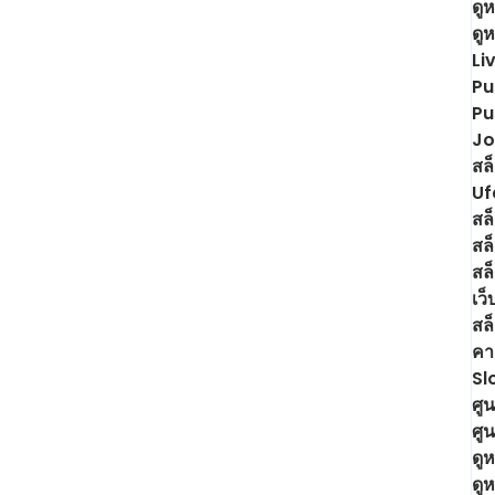
ดู
เช้า
ดูห
แตก
Li
แล้ว
Pu
แตก
Pu
อีก
Jo
ไม่มี
สล
เบื่อ
Uf
Top
21
สล
By
สล
Dillon
สล
เว
สล
คา
Sl
ศู
ศู
ดู
ดู