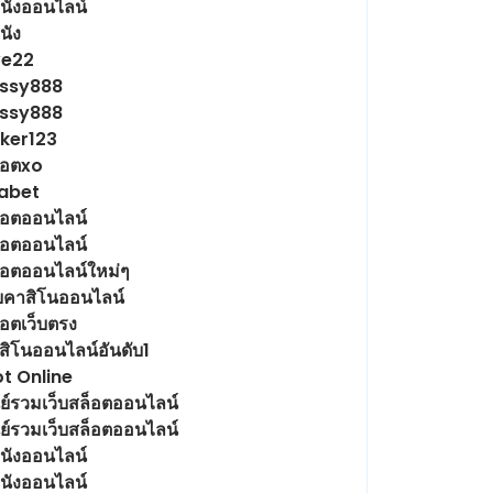
หนังออนไลน์
นัง
ve22
ssy888
ssy888
ker123
็อตxo
abet
็อตออนไลน์
็อตออนไลน์
็อตออนไลน์ใหม่ๆ
็บคาสิโนออนไลน์
็อตเว็บตรง
สิโนออนไลน์อันดับ1
ot Online
นย์รวมเว็บสล็อตออนไลน์
นย์รวมเว็บสล็อตออนไลน์
หนังออนไลน์
หนังออนไลน์