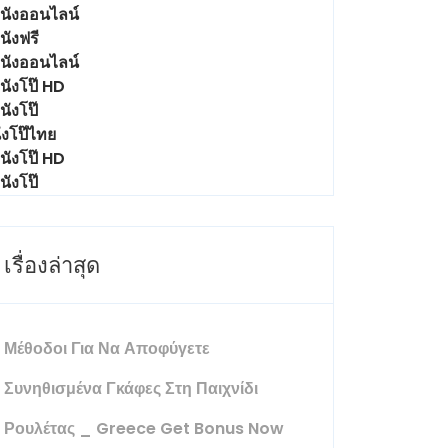
หนังออนไลน์
นังฟรี
หนังออนไลน์
หนังโป๊ HD
นังโป๊
ังโป๊ไทย
หนังโป๊ HD
นังโป๊
เรื่องล่าสุด
Μέθοδοι Για Να Αποφύγετε
Συνηθισμένα Γκάφες Στη Παιχνίδι
Ρουλέτας _ Greece Get Bonus Now