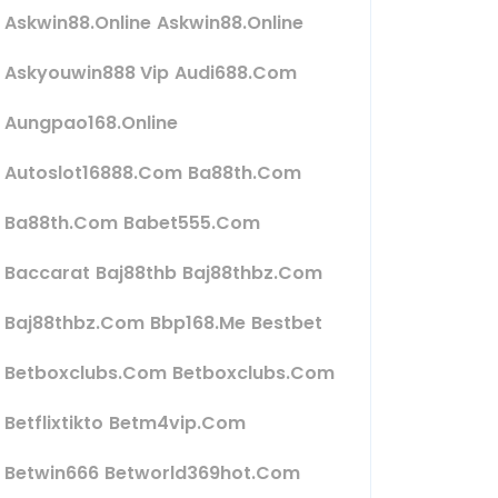
Askwin88.online
Askwin88.online
Askyouwin888 Vip
Audi688.com
Aungpao168.online
Autoslot16888.com
Ba88th.com
Ba88th.com
Babet555.com
Baccarat
Baj88thb
Baj88thbz.com
Baj88thbz.com
Bbp168.me
Bestbet
Betboxclubs.com
Betboxclubs.com
Betflixtikto
Betm4vip.com
Betwin666
Betworld369hot.com