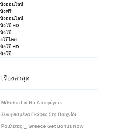
หนังออนไลน์
นังฟรี
หนังออนไลน์
หนังโป๊ HD
นังโป๊
ังโป๊ไทย
หนังโป๊ HD
นังโป๊
เรื่องล่าสุด
Μέθοδοι Για Να Αποφύγετε
Συνηθισμένα Γκάφες Στη Παιχνίδι
Ρουλέτας _ Greece Get Bonus Now