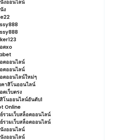
หนังออนไลน์
นัง
ve22
ssy888
ssy888
ker123
็อตxo
abet
็อตออนไลน์
็อตออนไลน์
็อตออนไลน์ใหม่ๆ
็บคาสิโนออนไลน์
็อตเว็บตรง
สิโนออนไลน์อันดับ1
ot Online
นย์รวมเว็บสล็อตออนไลน์
นย์รวมเว็บสล็อตออนไลน์
หนังออนไลน์
หนังออนไลน์