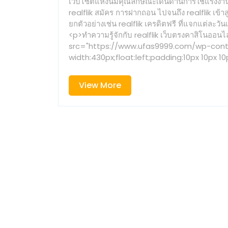
เว็บไซต์แห่งนี้มีคุณลักษณะเด่นด้านการใช้แรงงานท
ตั้งแต่
realflik สมัคร การฝากถอน ไปจนถึง realflik เข้าสู่ร
ไม้
ยกตัวอย่างเช่น realflik เครดิตฟรี ที่แจกแต่ละวัน
แรก
<p>ทำความรู้จักกับ realflik เว็บตรงคาสิโนอ
ระบบ
ดี
src="https://www.ufas9999.com/wp-conte
เสถียร
width:430px;float:left;padding:10px 10px 10px
สุด
กำไร
เข้า
View
View More
รัว
More
ทุก
วัน
Top
41
By
Nicolas