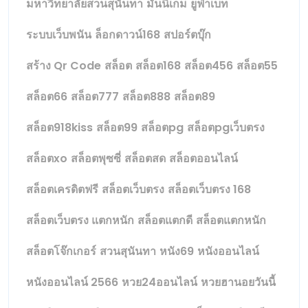
มหาวิทยาลัยสวนสุนันทา
มันนี่เกม
ยูฟ่าเบท
ระบบเว็บพนัน
ล็อกดาวน์168
สปอร์ตบุ๊ก
สร้าง Qr Code
สล็อต
สล็อต168
สล็อต456
สล็อต55
สล็อต66
สล็อต777
สล็อต888
สล็อต89
สล็อต918kiss
สล็อต99
สล็อตpg
สล็อตpgเว็บตรง
สล็อตxo
สล็อตพุซซี่
สล็อตสด
สล็อตออนไลน์
สล็อตเครดิตฟรี
สล็อตเว็บตรง
สล็อตเว็บตรง 168
สล็อตเว็บตรง แตกหนัก
สล็อตแตกดี
สล็อตแตกหนัก
สล็อตโจ๊กเกอร์
สวนสุนันทา
หนัง69
หนังออนไลน์
หนังออนไลน์ 2566
หวย24ออนไลน์
หวยฮานอยวันนี้