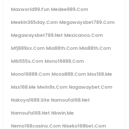
Maxworld99.fun
Medee989.com
Meekin365day.com
Megawaysbet789.com
Megawaysbet789.net
Mexicanoo.com
Mfj889xx.com
Mia88th.com
Mia88th.com
Mib555s.com
Mono16888.com
Mono16888.com
Moza888.com
Msx168.me
Msx168.me
Mwin9s.com
Nagawaybet.com
Nakoya1688.site
Namoufa168.net
Namoufa168.net
Nbwin.me
Nemo168casino.com
Niseko168bet.com