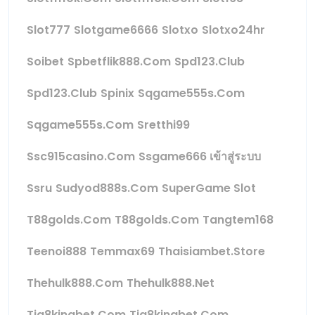
Slot777
Slotgame6666
Slotxo
Slotxo24hr
Soibet
Spbetflik888.com
Spd123.club
Spd123.club
Spinix
Sqgame555s.com
Sqgame555s.com
Sretthi99
Ssc915casino.com
Ssgame666 เข้าสู่ระบบ
Ssru
Sudyod888s.com
SuperGame Slot
T88golds.com
T88golds.com
Tangtem168
Teenoi888
Temmax69
Thaisiambet.store
Thehulk888.com
Thehulk888.net
Tia8kingbet.com
Tia8kingbet.com