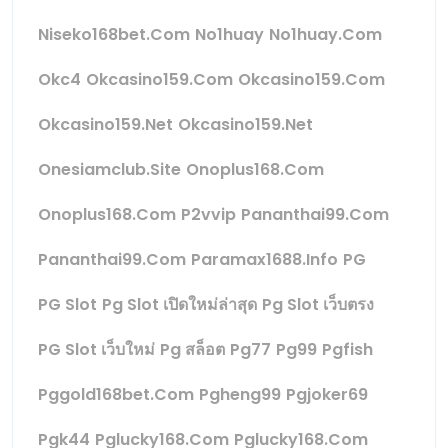
Niseko168bet.com
No1huay
No1huay.com
Okc4
Okcasino159.com
Okcasino159.com
Okcasino159.net
Okcasino159.net
Onesiamclub.site
Onoplus168.com
Onoplus168.com
P2vvip
Pananthai99.com
Pananthai99.com
Paramax1688.info
PG
PG Slot
Pg Slot เปิดใหม่ล่าสุด
Pg Slot เว็บตรง
PG Slot เว็บใหม่
Pg สล็อต
Pg77
Pg99
Pgfish
Pggold168bet.com
Pgheng99
Pgjoker69
Pgk44
Pglucky168.com
Pglucky168.com