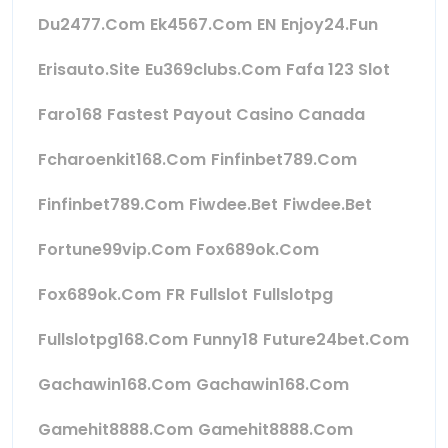
Du2477.com
Ek4567.com
EN
Enjoy24.fun
Erisauto.site
Eu369clubs.com
Fafa 123 Slot
Faro168
Fastest Payout Casino Canada
Fcharoenkit168.com
Finfinbet789.com
Finfinbet789.com
Fiwdee.bet
Fiwdee.bet
Fortune99vip.com
Fox689ok.com
Fox689ok.com
FR
Fullslot
Fullslotpg
Fullslotpg168.com
Funny18
Future24bet.com
Gachawin168.com
Gachawin168.com
Gamehit8888.com
Gamehit8888.com