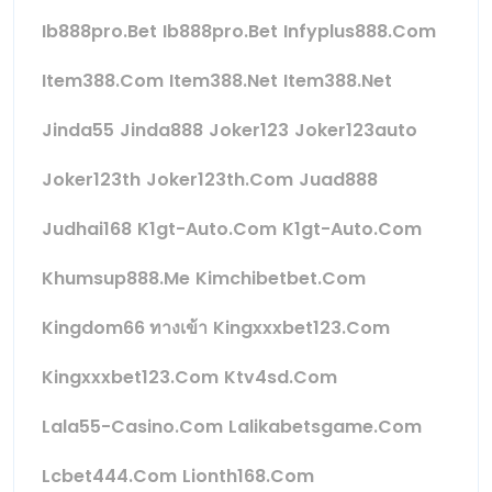
Ib888pro.bet
Ib888pro.bet
Infyplus888.com
Item388.com
Item388.net
Item388.net
Jinda55
Jinda888
Joker123
Joker123auto
Joker123th
Joker123th.com
Juad888
Judhai168
K1gt-Auto.com
K1gt-Auto.com
Khumsup888.me
Kimchibetbet.com
Kingdom66 ทางเข้า
Kingxxxbet123.com
Kingxxxbet123.com
Ktv4sd.com
Lala55-Casino.com
Lalikabetsgame.com
Lcbet444.com
Lionth168.com