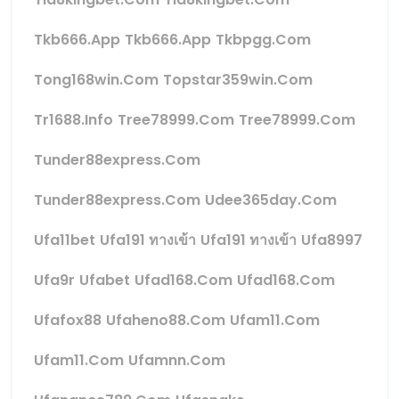
Tkb666.app
Tkb666.app
Tkbpgg.com
Tong168win.com
Topstar359win.com
Tr1688.info
Tree78999.com
Tree78999.com
Tunder88express.com
Tunder88express.com
Udee365day.com
Ufa11bet
Ufa191 ทางเข้า
Ufa191 ทางเข้า
Ufa8997
Ufa9r
Ufabet
Ufad168.com
Ufad168.com
Ufafox88
Ufaheno88.com
Ufam11.com
Ufam11.com
Ufamnn.com