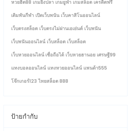
หวยฮิต88
เกมยิงปลา
เกมยูฟ่า
เกมสล็อต
เครดิตฟรี
เดิมพันกีฬา
เปิดเว็บพนัน
เว็บคาสิโนออนไลน์
เว็บตรงสล็อต
เว็บตรงไม่ผ่านเอเย่นต์
เว็บพนัน
เว็บพนันออนไลน์
เว็บสล็อต
เว็บสล็อต
เว็บหวยออนไลน์ เชื่อถือได้
เว็บหวยฮานอย
เศรษฐี99
แทงบอลออนไลน์
แทงหวยออนไลน์
แพนด้า555
โจ๊กเกอร์123
ไทยสล็อต 888
ป้ายกำกับ