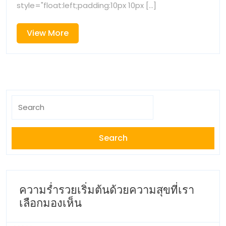
Georgina
style="float:left;padding:10px 10px [...]
กว่า
เปิด
กระเป๋า
View
View More
Top
More
42
By
Georgina
Search
For:
ความร่ำรวยเริ่มต้นด้วยความสุขที่เรา
เลือกมองเห็น