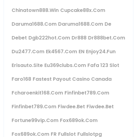
Chinatown888.win
Cupcake88x.com
Daruma1688.com
Daruma1688.com
De
Debet
Dgb222hot.com
Dr888
Dr888bet.com
Du2477.com
Ek4567.com
EN
Enjoy24.fun
Erisauto.site
Eu369clubs.com
Fafa 123 Slot
Faro168
Fastest Payout Casino Canada
Fcharoenkit168.com
Finfinbet789.com
Finfinbet789.com
Fiwdee.bet
Fiwdee.bet
Fortune99vip.com
Fox689ok.com
Fox689ok.com
FR
Fullslot
Fullslotpg