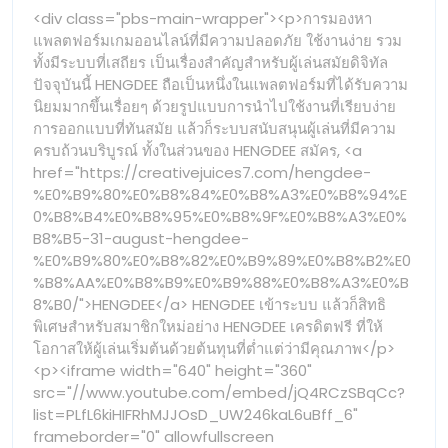
2025
สู่
HENGDEE
<div class="pbs-main-wrapper"><p>การมองหา
ระบบ
เครดิต
แพลตฟอร์มเกมออนไลน์ที่มีความปลอดภัย ใช้งานง่าย รวม
21
ฟรี
ทั้งมีระบบที่เสถียร เป็นเรื่องสำคัญสำหรับผู้เล่นสมัยดิจิทัล
December
เย็น
ปัจจุบันนี้ HENGDEE ถือเป็นหนึ่งในแพลตฟอร์มที่ได้รับความ
นี้
HENGDEE
นิยมมากขึ้นเรื่อยๆ ด้วยรูปแบบการนำไปใช้งานที่เรียบง่าย
ใน
เครดิต
สนาม
การออกแบบที่ทันสมัย แล้วก็ระบบสนับสนุนผู้เล่นที่มีความ
ฟรี
มวย
ครบถ้วนบริบูรณ์ ทั้งในส่วนของ HENGDEE สมัคร, <a
เย็น
เก่า
href="https://creativejuices7.com/hengdee-
นี้
หัวเราะ
%E0%B9%80%E0%B8%84%E0%B8%A3%E0%B8%94%E
ใน
จน
0%B8%B4%E0%B8%95%E0%B8%9F%E0%B8%A3%E0%
คน
สนาม
B8%B5-31-august-hengdee-
ข้างๆ
มวย
ตบ
%E0%B9%80%E0%B8%82%E0%B9%89%E0%B8%B2%E0
เก่า
หลัง
%B8%AA%E0%B8%B9%E0%B9%88%E0%B8%A3%E0%B
หัวเราะ
ถอน
8%B0/">HENGDEE</a> HENGDEE เข้าระบบ แล้วก็สิทธิ
จน
ง่าย
พิเศษสำหรับสมาชิกใหม่อย่าง HENGDEE เครดิตฟรี ที่ให้
คน
กว่า
โอกาสให้ผู้เล่นเริ่มต้นด้วยต้นทุนที่ต่ำแต่ว่ามีคุณภาพ</p>
ข้างๆ
เปิด
<p><iframe width="640" height="360"
กระเป๋า
ตบ
src="//www.youtube.com/embed/jQ4RCzSBqCc?
Top
หลัง
42
list=PLfL6kiHIFRhMJJOsD_UW246kaL6uBff_6"
ถอน
By
frameborder="0" allowfullscreen
ง่าย