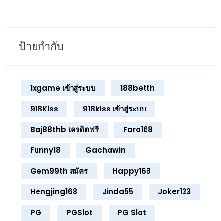
ป้ายกำกับ
1xgame เข้าสู่ระบบ
188betth
918Kiss
918kiss เข้าสู่ระบบ
Baj88thb เครดิตฟรี
Faro168
Funny18
Gachawin
Gem99th สมัคร
Happy168
Hengjing168
Jinda55
Joker123
PG
PGSlot
PG Slot