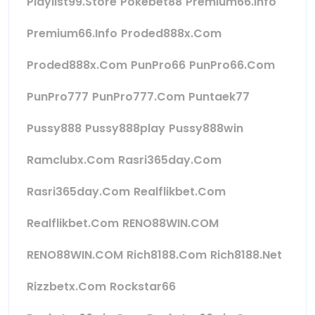
Playlist99.store
Pokebet88
Premium66.info
Premium66.info
Proded888x.com
Proded888x.com
PunPro66
PunPro66.com
PunPro777
PunPro777.com
Puntaek77
Pussy888
Pussy888play
Pussy888win
Ramclubx.com
Rasri365day.com
Rasri365day.com
Realflikbet.com
Realflikbet.com
RENO88WIN.COM
RENO88WIN.COM
Rich8188.com
Rich8188.net
Rizzbetx.com
Rockstar66