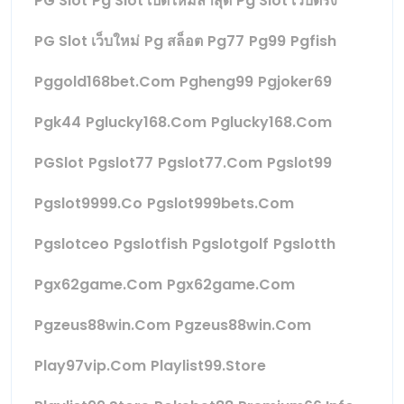
PG Slot
Pg Slot เปิดใหม่ล่าสุด
Pg Slot เว็บตรง
PG Slot เว็บใหม่
Pg สล็อต
Pg77
Pg99
Pgfish
Pggold168bet.com
Pgheng99
Pgjoker69
Pgk44
Pglucky168.com
Pglucky168.com
PGSlot
Pgslot77
Pgslot77.com
Pgslot99
Pgslot9999.co
Pgslot999bets.com
Pgslotceo
Pgslotfish
Pgslotgolf
Pgslotth
Pgx62game.com
Pgx62game.com
Pgzeus88win.com
Pgzeus88win.com
Play97vip.com
Playlist99.store