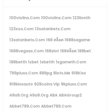
100violins.com
100violins.com
123lionth
123xos.com
13satanbets.com
13satanbets.com
168 สล็อต
1688sagame
1688vegasx.com
168slot
168สล็อต
188bet
188betth
1xbet
1xbetth
1xgameth.com
789pluss.com
888pg
8lots.me
918Kiss
918kissauto
928coins.vip
9kpluss.com
A9a9.org
A9a9.org
ABA
ABAGroup2
Abbet789.com
Abbet789.com