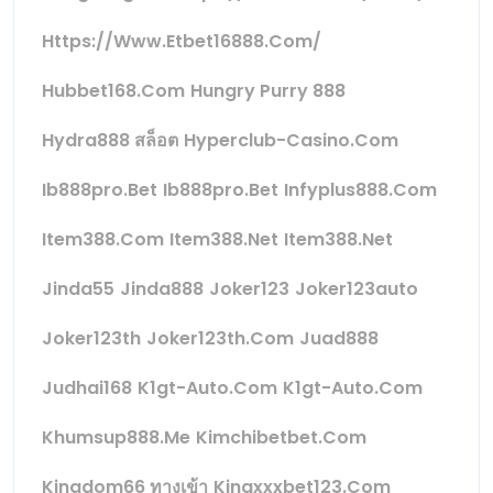
Https://www.etbet16888.com/
Hubbet168.com
Hungry Purry 888
Hydra888 สล็อต
Hyperclub-Casino.com
Ib888pro.bet
Ib888pro.bet
Infyplus888.com
Item388.com
Item388.net
Item388.net
Jinda55
Jinda888
Joker123
Joker123auto
Joker123th
Joker123th.com
Juad888
Judhai168
K1gt-Auto.com
K1gt-Auto.com
Khumsup888.me
Kimchibetbet.com
Kingdom66 ทางเข้า
Kingxxxbet123.com