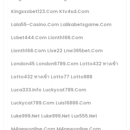
Kingxxxbet123.com
Ktv4sd.com
Lala55-Casino.com
Lalikabetsgame.com
Lcbet444.com
Lionth168.com
Lionth168.com
Live22
Lnw365bet.com
London45
London6789.com
Lotto432 ทางเข้า
Lotto432 ทางเข้า
Lotto77
Lotto888
Luca333.info
Luckycat789.com
Luckycat789.com
Luis16888.com
Luke999.net
Luke999.net
Lux555.net
M4newonline.com
M4newonline.com