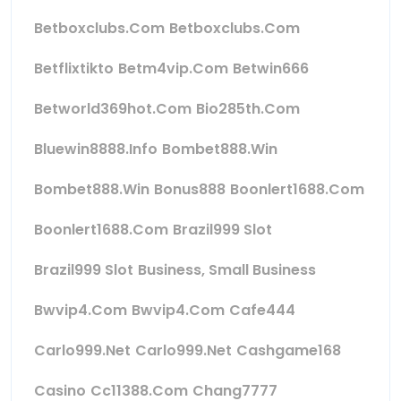
Betboxclubs.com
Betboxclubs.com
Betflixtikto
Betm4vip.com
Betwin666
Betworld369hot.com
Bio285th.com
Bluewin8888.info
Bombet888.win
Bombet888.win
Bonus888
Boonlert1688.com
Boonlert1688.com
Brazil999 Slot
Brazil999 Slot
Business, Small Business
Bwvip4.com
Bwvip4.com
Cafe444
Carlo999.net
Carlo999.net
Cashgame168
Casino
Cc11388.com
Chang7777