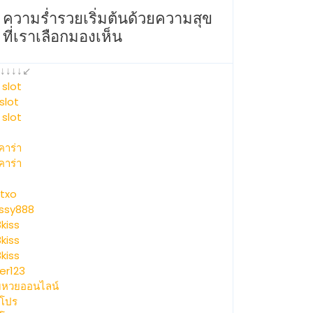
ความร่ำรวยเริ่มต้นด้วยความสุข
ที่เราเลือกมองเห็น
↓↓↓↓↙
 slot
slot
 slot
คาร่า
คาร่า
otxo
ssy888
kiss
kiss
kiss
ker123
็บหวยออนไลน์
นโปร