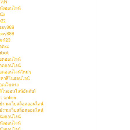
นโปร
หนังออนไลน์
นัง
e22
ssy888
ssy888
ker123
็อตxo
abet
็อตออนไลน์
็อตออนไลน์
็อตออนไลน์ใหม่ๆ
็บคาสิโนออนไลน์
็อตเว็บตรง
สิโนออนไลน์อันดับ1
t online
นย์รวมเว็บสล็อตออนไลน์
นย์รวมเว็บสล็อตออนไลน์
หนังออนไลน์
หนังออนไลน์
หนังออนไลน์