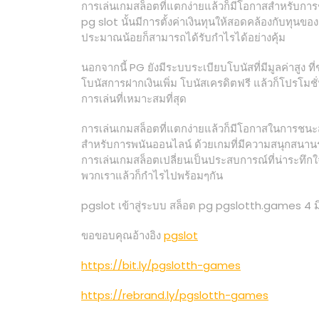
การเล่นเกมสล็อตที่แตกง่ายแล้วก็มีโอกาสสำหรับก
pg slot นั้นมีการตั้งค่าเงินทุนให้สอดคล้องกับทุนขอ
ประมาณน้อยก็สามารถได้รับกำไรได้อย่างคุ้ม
นอกจากนี้ PG ยังมีระบบระเบียบโบนัสที่มีมูลค่าสูง ที่
โบนัสการฝากเงินเพิ่ม โบนัสเครดิตฟรี แล้วก็โปรโมชั่น
การเล่นที่เหมาะสมที่สุด
การเล่นเกมสล็อตที่แตกง่ายแล้วก็มีโอกาสในการชนะสูงไ
สำหรับการพนันออนไลน์ ด้วยเกมที่มีความสนุกสนานรวม
การเล่นเกมสล็อตเปลี่ยนเป็นประสบการณ์ที่น่าระทึกใจร
พวกเราแล้วก็กำไรไปพร้อมๆกัน
pgslot เข้าสู่ระบบ สล็อต pg pgslotth.games 4 ม
ขอขอบคุณอ้างอิง
pgslot
https://bit.ly/pgslotth-games
https://rebrand.ly/pgslotth-games