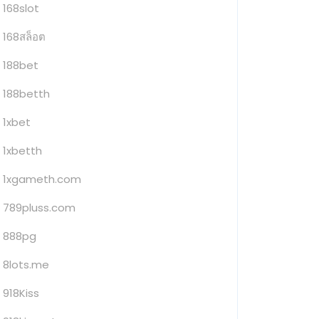
168slot
168สล็อต
188bet
188betth
1xbet
1xbetth
1xgameth.com
789pluss.com
888pg
8lots.me
918Kiss