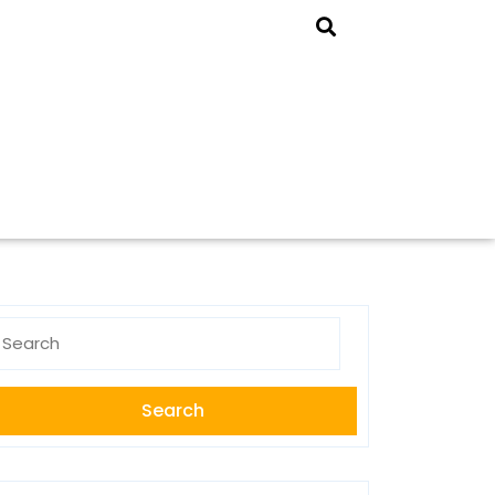
earch
r: