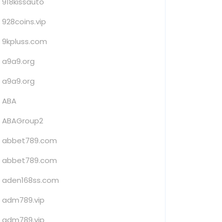
918kissauto
928coins.vip
9kpluss.com
a9a9.org
a9a9.org
ABA
ABAGroup2
abbet789.com
abbet789.com
aden168ss.com
adm789.vip
adm789.vip