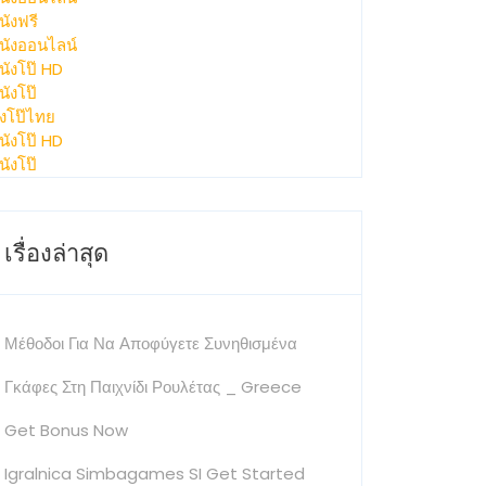
นังฟรี
หนังออนไลน์
นังโป๊ HD
นังโป๊
ังโป๊ไทย
นังโป๊ HD
นังโป๊
เรื่องล่าสุด
Μέθοδοι Για Να Αποφύγετε Συνηθισμένα
Γκάφες Στη Παιχνίδι Ρουλέτας _ Greece
Get Bonus Now
Igralnica Simbagames SI Get Started