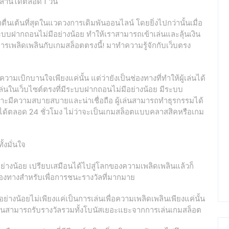
นล้านได้ตลอด 1 วัน
ตื่นเต้นที่สุดในแวดวงการเดิมพันออนไลน์ โดยยิ่งไปกว่านั้นเมื่อ
ระบบฝากถอนไม่มีอย่างน้อย ทำให้เราสามารถเข้าเล่นและลุ้นเงิน
ารเพลิดเพลินกับเกมสล็อตตรงนี้! มาทำความรู้จักกับเว็บตรง
มเบิกบานใจเพียงแค่นั้น แต่ว่ายังเป็นช่องทางที่ทำให้ผู้เล่นได้
เล่นในเว็บไซต์ตรงที่มีระบบฝากถอนไม่มีอย่างน้อย มีระบบ
พราะมีความสบายสบายและน่าเชื่อถือ ผู้เล่นสามารถทำธุรกรรมได้
ินได้ตลอด 24 ชั่วโมง ไม่ว่าจะเป็นเกมสล็อตแบบคลาสสิคหรือเกม
้งมั่นใจ
อย่างน้อย เปรียบเสมือนได้ไปสู่โลกของความเพลิดเพลินแล้วก็
ะก็ช่องทางสำหรับเพื่อการชนะรางวัลที่มากมาย
ย่างน้อยไม่เพียงแค่เป็นการเล่นเพื่อความเพลิดเพลินเพียงแค่นั้น
ผู้เล่นสามารถรับรางวัลรวมทั้งโบนัสเยอะแยะจากการเล่นเกมสล็อต