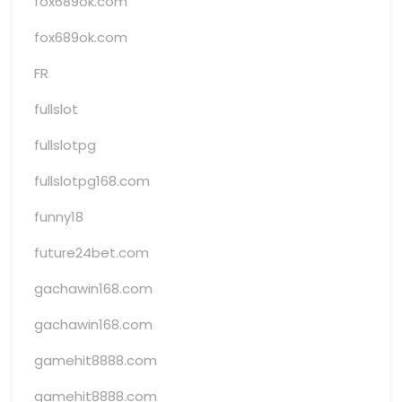
fox689ok.com
fox689ok.com
FR
fullslot
fullslotpg
fullslotpg168.com
funny18
future24bet.com
gachawin168.com
gachawin168.com
gamehit8888.com
gamehit8888.com