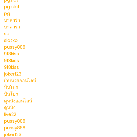
pg slot
pg
บาคาร่า
บาคาร่า
sa
slotxo
pussy888
918kiss
918kiss
918kiss
joker123
เว็บหวยออนไลน์
ปั่นโปร
ปั่นโปร
ดูหนังออนไลน์
ดูหนัง
live22
pussy888
pussy888
joker123