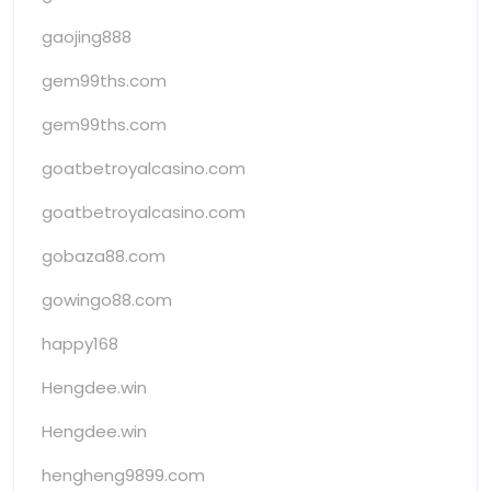
gaojing888
gem99ths.com
gem99ths.com
goatbetroyalcasino.com
goatbetroyalcasino.com
gobaza88.com
gowingo88.com
happy168
Hengdee.win
Hengdee.win
hengheng9899.com