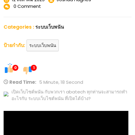
สิงหาคม
เว็บ
0 Comment
2023
พนัน
https://www.Abatec
19
Categories :
ระบบเว็บพนัน
JUN
66
ป้ายกำกับ:
ระบบเว็บพนัน
เปิด
เว็บ
พนัน
เว็บ
0
1
รับ
เปิด
Read Time:
5 Minute, 18 Second
เว็บ
เปิดเว็บไซต์พนัน กับพวกเรา abatech ทุกท่านจะสามารถทำ
พนัน
อะไรกับ ระบบเว็บไซต์พนัน ที่เปิดได้บ้าง?
casino
onlineเว็บ
เปิด
ใหม่
เปิด
เว็บ