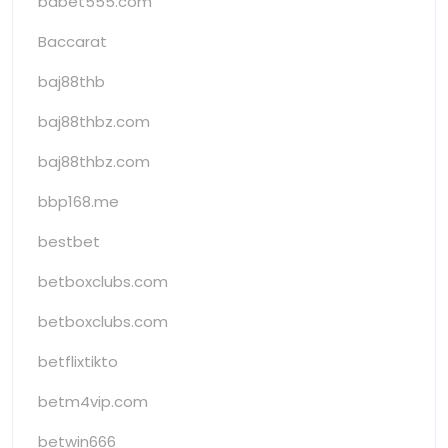
babet555.com
Baccarat
baj88thb
baj88thbz.com
baj88thbz.com
bbp168.me
bestbet
betboxclubs.com
betboxclubs.com
betflixtikto
betm4vip.com
betwin666