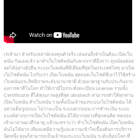
พนัน
ทดลอง
เล่น
Top
100
by
Ryan
เร่เข้ามา สำหรับเหล่านักลงทุนตัวจริง เล่นจนถึงจำเป็นต้อง เปิดเว็บ
พนัน กันเองแล้ว มาทำเว็บไซต์พนันกับพวกเราดียิ่งกว่า ทุนน้อยต่อย
อดได้อย่างยั่งยืน ระบบเว็บพนันที่ดีเยี่ยมที่สุดในประเทศไทย มาเปิด
เว็บไซต์พนัน ไปกับเรา เปิดเว็บพนัน สุดยอดเว็บไซต์ที่เอาไว้ใช้สร้าง
เว็บพนันประสิทธิภาพระดับนานาชาติ ด้วยมาตรฐานรับประกันจาก
องการคาสิโนโลก ทำให้เรามีใบกระทั่งทะเบียน License รวมทั้ง
Certificate ที่ได้คุณภาพสูงที่สุด abatech สามารถทำให้ทุกท่าน
เปิดเว็บพนัน ทำเว็บพนัน รวมทั้งเป็นเจ้าของระบบเว็บไซต์พนัน ได้
อย่างเต็มรูปแบบ ไม่ว่าจะเป็น ระบบฝากถอน การชำระเงิน ระบบ
แบงค์ต่างๆการเปิดเว็บไซต์พนัน มิได้ยากอย่างที่ทุกคนคิด ทดลอง
เข้ามาอ่านมาศึกษาดู แล้วจะทราบว่า ทำเว็บไซต์พนัน เปิดเว็บพนัน
มันไม่ได้ยาก เพียงแต่มีความรู้และความเข้าใจเบื้องต้นการบริการ
นิดหนึ่ง คุณก็สามารถเป็นเจ้าของระบบเว็บพนัน ระดับท็อปโลก ที่