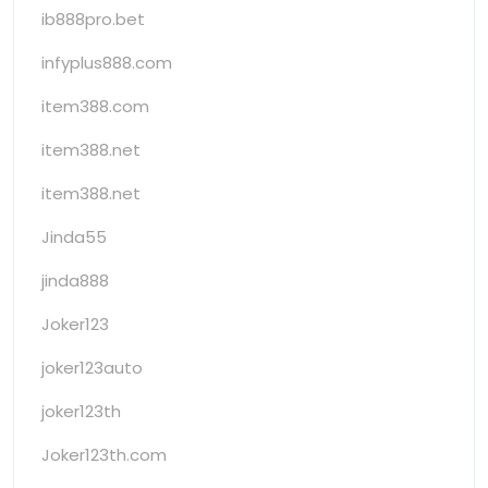
ib888pro.bet
infyplus888.com
item388.com
item388.net
item388.net
Jinda55
jinda888
Joker123
joker123auto
joker123th
Joker123th.com