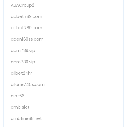
ABAGroup2
abbet789.com
abbet789.com
aden168ss.com
adm789.vip
adm789.vip
allbet24hr
allone745s.com
alot66
amb slot
ambfine88.net