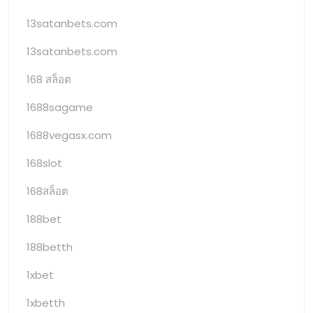
13satanbets.com
13satanbets.com
168 สล็อต
1688sagame
1688vegasx.com
168slot
168สล็อต
188bet
188betth
1xbet
1xbetth