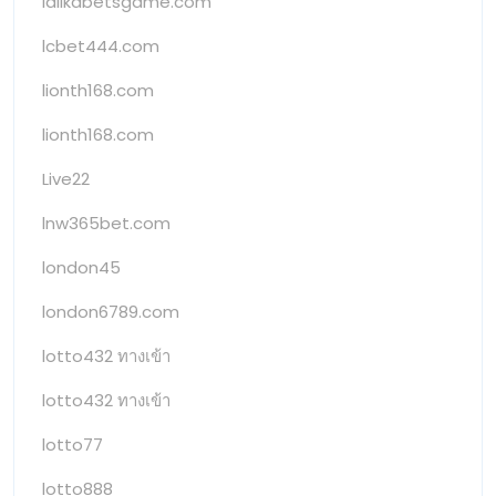
lalikabetsgame.com
lcbet444.com
lionth168.com
lionth168.com
Live22
lnw365bet.com
london45
london6789.com
lotto432 ทางเข้า
lotto432 ทางเข้า
lotto77
lotto888