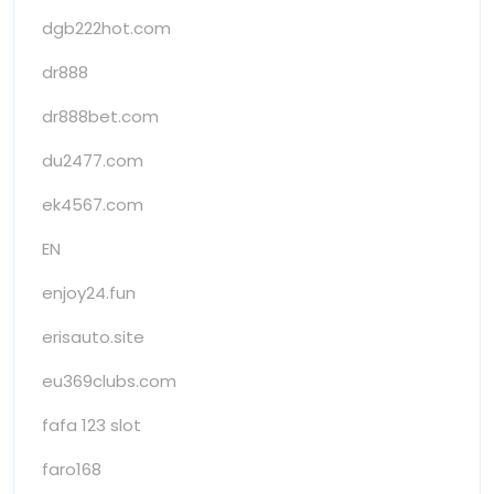
dgb222hot.com
dr888
dr888bet.com
du2477.com
ek4567.com
EN
enjoy24.fun
erisauto.site
eu369clubs.com
fafa 123 slot
faro168