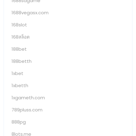
1688sagame
1688vegasx.com
168slot
168สล็อต
188bet
188betth
1xbet
1xbetth
1xgameth.com
789pluss.com
888pg
8lots.me