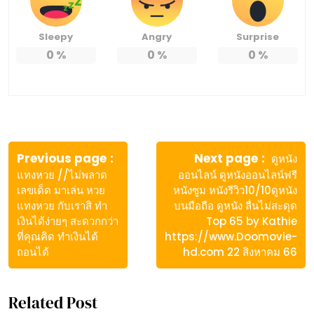
Sleepy
Angry
Surprise
0
%
0
%
0
%
แนะแนว
เรื่อง
Next
Previous page
Next page
ดูหนัง
post:
Previous
แทงหวย //ไม่พลาด
ออนไลน์ ดูหนังออนไลน์ฟรี
post:
เลขเด็ด มาเล่น หวย
หนังซูม หนังรีวิว10/10ดูหนัง
แทงหวย กับเราสิ ทำ
บนมือถือ ดูหนัง ลื่นไม่สะดุด
เงินได้ง่ายๆ สะดวกกว่า
Top 65 by Kathie
ที่คุณคิด ทำเงินได้
https://www.Doomovie-
ถอนได้
hd.com 22 สิงหาคม 66
Related Post