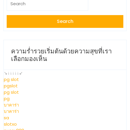
for:
ความร่ำรวยเริ่มต้นด้วยความสุขที่เรา
เลือกมองเห็น
↘↓↓↓↓↓↙
pg slot
pgslot
pg slot
pg
บาคาร่า
บาคาร่า
sa
slotxo