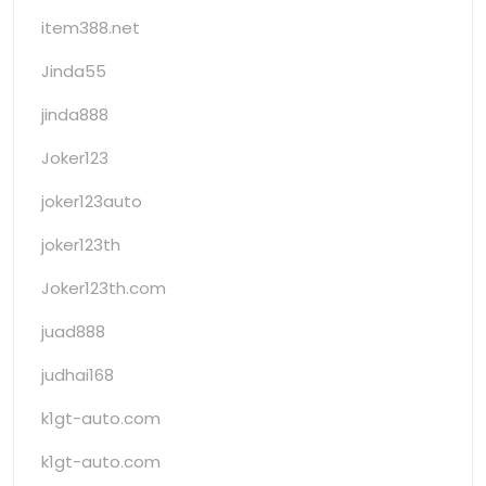
item388.net
Jinda55
jinda888
Joker123
joker123auto
joker123th
Joker123th.com
juad888
judhai168
k1gt-auto.com
k1gt-auto.com