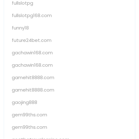
fullslotpg
fullslotpg168.com
funny18
future24bet.com
gachawin168.com
gachawin168.com
gamehit8888.com
gamehit8888.com
gaojing888
gem99ths.com
gem99ths.com