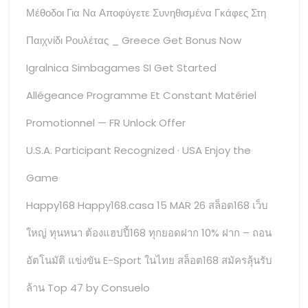
Μέθοδοι Για Να Αποφύγετε Συνηθισμένα Γκάφες Στη
Παιχνίδι Ρουλέτας _ Greece Get Bonus Now
Igralnica Simbagames SI Get Started
Allégeance Programme Et Constant Matériel
Promotionnel — FR Unlock Offer
U.S.A. Participant Recognized · USA Enjoy the
Game
Happy168 Happy168.casa 15 MAR 26 สล็อต168 เว็บ
ใหญ่ ทุนหนา ต้องแฮปปี้168 ทุกยอดฝาก 10% ฝาก – ถอน
อัตโนมัติ แข่งขัน E-Sport ในไทย สล็อต168 สมัครลุ้นรับ
ล้าน Top 47 by Consuelo