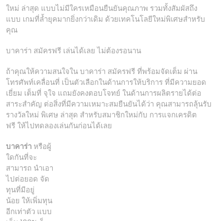
ใหม่ ล่าสุด แบบไม่มีใครเหมือนยืนยันคุณภาพ รวมทั้งสัมผัสถึง
แบบ เกมที่ล้ำยุคมากยิ่งกว่าเดิม ด้วยเทคโนโลยีใหม่พิเศษสำหรับ
คุณ
บาคาร่า สมัครฟรี เล่นได้เลย ไม่ต้องรอนาน
ถ้าคุณให้ความสนใจใน บาคาร่า สมัครฟรี ที่พร้อมจัดเต็ม ผ่าน
โทรศัพท์เคลื่อนที่ เป็นตัวเลือกในด้านการให้บริการ ที่มีความยอด
เยี่ยม เต็มที่ จุใจ แถมยังคงตอบโจทย์ ในด้านการผลิตรายได้ต่อ
สาระสำคัญ ต่อสิ่งที่มีความเหมาะสมยืนยันได้ว่า คุณสามารถลุ้นรับ
รางวัลใหม่ พิเศษ ล่าสุด สำหรับสมาชิกใหม่กับ การแจกเครดิต
ฟรี ให้ไปทดลองเล่นกันก่อนได้เลย
บาคาร่า
หรือผู้
ใดกันที่จะ
สามารถ นำเอา
ไปต่อยอด จัด
ทุนที่มีอยู่
น้อย ให้เพิ่มทุน
อีกเท่าตัว แบบ