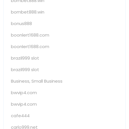
bombet888.win
bombet888.win
bonus888
boonlert1688.com
boonlert1688.com
brazil999 slot
brazil999 slot
Business, Small Business
bwvip4.com
bwvip4.com
cafe444
carlo999.net