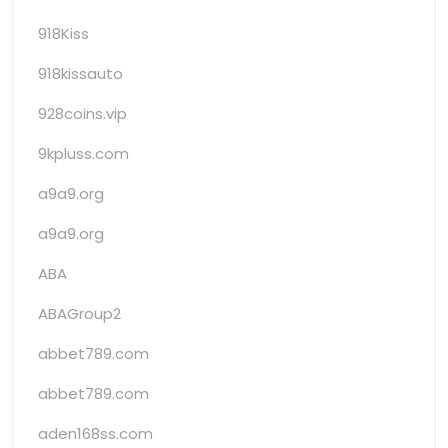
918Kiss
918kissauto
928coins.vip
9kpluss.com
a9a9.org
a9a9.org
ABA
ABAGroup2
abbet789.com
abbet789.com
aden168ss.com