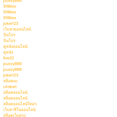
pussy888
918kiss
918kiss
918kiss
joker123
เว็บหวยออนไลน์
ปั่นโปร
ปั่นโปร
ดูหนังออนไลน์
ดูหนัง
live22
pussy888
pussy888
joker123
สล็อตxo
ufabet
สล็อตออนไลน์
สล็อตออนไลน์
สล็อตออนไลน์ใหม่ๆ
เว็บคาสิโนออนไลน์
สล็อตเว็บตรง