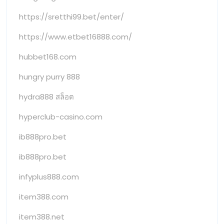
https://sretthi99.bet/enter/
https://www.etbet16888.com/
hubbet168.com
hungry purry 888
hydra888 สล็อต
hyperclub-casino.com
ib888pro.bet
ib888pro.bet
infyplus888.com
item388.com
item388.net