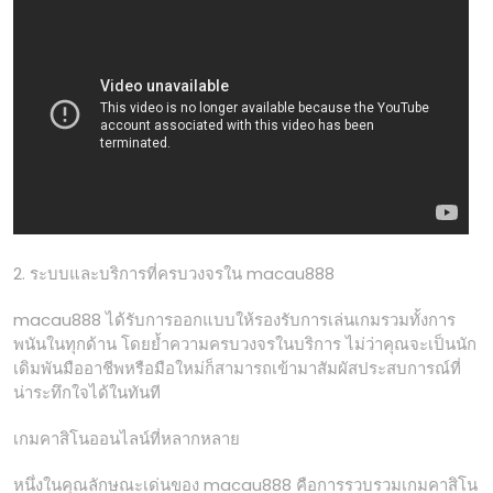
และ
โบนัส
สุด
พิเศษTop
25
by
Connor
2. ระบบและบริการที่ครบวงจรใน macau888
macau888 ได้รับการออกแบบให้รองรับการเล่นเกมรวมทั้งการ
พนันในทุกด้าน โดยย้ำความครบวงจรในบริการ ไม่ว่าคุณจะเป็นนัก
เดิมพันมืออาชีพหรือมือใหม่ก็สามารถเข้ามาสัมผัสประสบการณ์ที่
น่าระทึกใจได้ในทันที
เกมคาสิโนออนไลน์ที่หลากหลาย
หนึ่งในคุณลักษณะเด่นของ macau888 คือการรวบรวมเกมคาสิโน