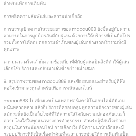
สำหรับเพื่อการเดิมพัน
การผลิตความสัมพันธ์และความน่าเชื่อถือ
การบรรลุเป้าหมายในระยะยาวของ macau888 ยังขึ้นอยู่กับความ
สามารถในการผูกมิตรอันดีกับผู้เล่น ด้วยการให้บริการที่เป็นมือโปร
รวมทั้งการโต้ตอบต่อความจำเป็นของผู้เล่นอย่างรวดเร็วรวมทั้งมี
คุณภาพ
ความน่าวางใจแล้วก็ความข้องเกี่ยวที่ดีกับผู้เล่นเป็นสิ่งที่ทำให้ผู้เล่น
เลือกใช้บริการและกลับมาเล่นซ้ำอย่างสม่ำเสมอ
8. สรุปภาพรวมของ macau888 และข้อเสนอแนะสำหรับผู้ที่พึง
พอใจเข้ามาลงทุนสำหรับเพื่อการพนันออนไลน์
macau888 ไม่เพียงแค่เป็นแพลตฟอร์มคาสิโนออนไลน์ที่มีเกม
พนันหลากหลายแล้วก็บริการที่ครอบคลุมทุกความต้องการของผู้เล่น
แม้กระนั้นยังเป็นเว็บไซต์ที่ให้ความใส่ใจกับความปลอดภัยและก็
ความโล่งใสในทุกแนวทางการทำธุรกรรม สำหรับผู้ที่สนใจเข้ามา
ลงทุนในการพนันออนไลน์ การเลือกเว็บที่มีความน่านับถือและมี
ระบบบริการที่ดีเป็นเรื่องสำคัญที่จะสามารถช่วยให้การเดิมพันเป็น