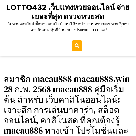
Skip
LOTTO432 เว็บแทงหวยออนไลน์ จ่าย
to
เยอะที่สุด ตรวจหวยสด
content
เว็บหวยออนไลน์ ซื้อหวยออนไลน์ แทงได้ทุกประเภท ครบวงจร หวยรัฐบาล
สลากกินแบ่ง หุ้นยี่กี หวยต่างประเทศ ลาว มาเลย์
สมาชิก macau888 macau888.win
28 ก.พ. 2568 macau888 คู่มือเริ่ม
ต้น สำหรับ เว็บคาสิโนออนไลน์:
เจาะลึก การเล่นบาคาร่า, สล็อต
ออนไลน์, คาสิโนสด ที่คุณต้องรู้
macau888 ทางเข้า โปรโมชั่นและ