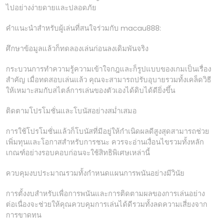
ไปอย่างง่ายดายและปลอดภัย
คำแนะนำสำหรับผู้เล่นที่สนใจร่วมกับ macau888:
ศึกษาข้อมูลแล้วก็ทดลองเล่นก่อนลงเดิมพันจริง
กระบวนการทำความรู้ความเข้าใจกฎและก็รูปแบบของเกมเป็นเรื่อง
สำคัญ เมื่อทดสอบเล่นแล้ว คุณจะสามารถปรับอุบายรวมทั้งเคล็ดวิธี
ให้เหมาะสมกับสไตล์การเล่นของตัวเองได้ดิบได้ดียิ่งขึ้น
ติดตามโปรโมชั่นและโบนัสอย่างสม่ำเสมอ
การใช้โปรโมชั่นแล้วก็โบนัสที่มีอยู่ให้กำเนิดผลดีสูงสุดสามารถช่วย
เพิ่มทุนและโอกาสสำหรับการชนะ ควรจะอ่านเงื่อนไขรวมทั้งหลัก
เกณฑ์อย่างรอบคอบก่อนจะใช้สิทธิพิเศษเหล่านี้
ควบคุมงบประมาณรวมทั้งกำหนดแผนการพนันอย่างมีวินัย
การตั้งงบสำหรับเพื่อการพนันและการติดตามผลของการเล่นอย่าง
ต่อเนื่องจะช่วยให้คุณควบคุมการเล่นได้ดีรวมทั้งลดความเสี่ยงจาก
การขาดทุน