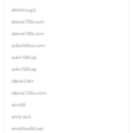
ABAGroup2
abbet789.com
abbet789.com
aden168ss.com
adm789.vip
adm789.vip
allbet24hr
allone745s.com
alot66
amb slot
ambfine88.net