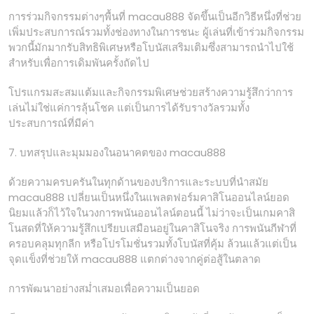
การร่วมกิจกรรมต่างๆพื้นที่ macau888 จัดขึ้นเป็นอีกวิธีหนึ่งที่ช่วย
เพิ่มประสบการณ์รวมทั้งช่องทางในการชนะ ผู้เล่นที่เข้าร่วมกิจกรรม
พวกนี้มักมากรับสิทธิพิเศษหรือโบนัสเสริมเติมซึ่งสามารถนำไปใช้
สำหรับเพื่อการเดิมพันครั้งถัดไป
โปรแกรมสะสมแต้มและกิจกรรมพิเศษช่วยสร้างความรู้สึกว่าการ
เล่นไม่ใช่แค่การลุ้นโชค แต่เป็นการได้รับรางวัลรวมทั้ง
ประสบการณ์ที่มีค่า
7. บทสรุปและมุมมองในอนาคตของ macau888
ด้วยความครบครันในทุกด้านของบริการและระบบที่นำสมัย
macau888 เปลี่ยนเป็นหนึ่งในแพลตฟอร์มคาสิโนออนไลน์ยอด
นิยมแล้วก็ไว้ใจในวงการพนันออนไลน์ตอนนี้ ไม่ว่าจะเป็นเกมคาสิ
โนสดที่ให้ความรู้สึกเปรียบเสมือนอยู่ในคาสิโนจริง การพนันกีฬาที่
ครอบคลุมทุกลีก หรือโปรโมชั่นรวมทั้งโบนัสที่คุ้ม ล้วนแล้วแต่เป็น
จุดแข็งที่ช่วยให้ macau888 แตกต่างจากคู่ต่อสู้ในตลาด
การพัฒนาอย่างสม่ำเสมอเพื่อความเป็นยอด