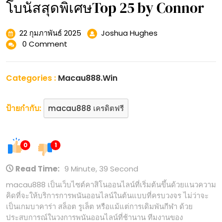
โบนัสสุดพิเศษTop 25 by Connor
22
สมาชิก
22 กุมภาพันธ์ 2025
Joshua Hughes
กุมภาพันธ์
macau888
0 Comment
2025
macau888.win
28
ก.พ.
Categories :
Macau888.win
2568
macau888
ป้ายกำกับ:
macau888 เครดิตฟรี
คู่มือ
เริ่ม
ต้น
สำหรับ
0
1
เว็บ
คา
Read Time:
9 Minute, 39 Second
สิ
macau888 เป็นเว็บไซต์คาสิโนออนไลน์ที่เริ่มต้นขึ้นด้วยแนวความ
โน
คิดที่จะให้บริการการพนันออนไลน์ในต้นแบบที่ครบวงจร ไม่ว่าจะ
ออนไลน์:
เป็นเกมบาคาร่า สล็อต รูเล็ต หรือแม้แต่การเดิมพันกีฬา ด้วย
เจาะ
ประสบการณ์ในวงการพนันออนไลน์ที่ช้านาน ทีมงานของ
ลึก