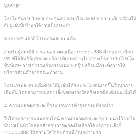
มูลค่าสูง
โปรโมชั่นรายวันช่วยกระตุ้นความพอใจและสร้างความเกี่ยวเนื่องให้
กับผู้เล่นที่เข้ามาใช้งานเป็นประจำ
ระบบ VIP แล้วก็โปรแกรมสะสมแต้ม
สำหรับผู้เล่นที่มีการเล่นอย่างต่อเนื่อง macau888 มีระบบระเบียบ
VIP ที่ให้สิทธิพิเศษและบริการพิเศษต่างๆไม่ว่าจะเป็นการรับโปรโม
ชั่นพิเศษ การเข้าร่วมกิจกรรมเฉพาะกรุ๊ป หรือแม้กระทั้งการให้
บริการส่วนตัวจากคณะทำงาน
โปรแกรมสะสมแต้มช่วยให้ผู้เล่นได้รับประโยชน์มากขึ้นในทุกการ
เดิมพัน โดยสามารถแลกเปลี่ยนของรางวัลหรือเครดิตเดิมพันเพิ่มได้
4. ความปลอดภัยและก็กระบวนการทำธุรกรรมที่รวดเร็ว
ในโลกของการพนันออนไลน์ ความปลอดภัยและก็ความน่าไว้วางใจ
นับว่าเป็นหัวใจหลักสำหรับการตกลงใจเลือกใช้บริการ แล้วก็
macau888 ให้ความใส่ใจกับด้านนี้เป็นอย่างมาก