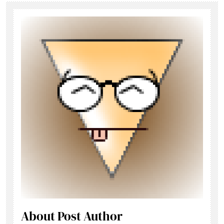
About Post Author