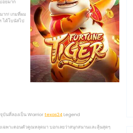
บ่อยมาก
ยมาก! เกมที่ผม
ท ได้โบนัสไป
ุบันที่ลองเป็น Warrior
texas24
Legend
ยเฉพาะตอนตัวคูณหลุดมา บอกเลยว่าสนุกสนานและลุ้นสุดๆ