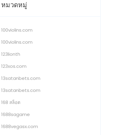
หมวดหมู่
100violins.com
100violins.com
123lionth
123xos.com
13satanbets.com
13satanbets.com
168 สล็อต
1688sagame
1688vegasx.com