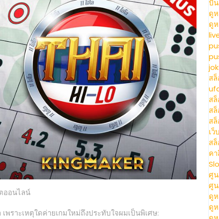
ปั่
ดู
ดูห
liv
pu
pu
jo
สล
uf
สล
สล
สล
เว
สล
คา
Slo
s24
ศู
ศู
็อตออนไลน์
ดู
ง
ดู
เพราะเหตุใดค่ายเกมใหม่ถึงประทับใจผมเป็นพิเศษ:
ดู