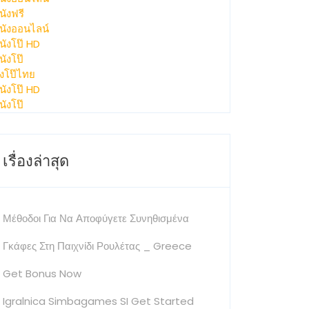
นังฟรี
หนังออนไลน์
นังโป๊ HD
นังโป๊
ังโป๊ไทย
นังโป๊ HD
นังโป๊
เรื่องล่าสุด
Μέθοδοι Για Να Αποφύγετε Συνηθισμένα
Γκάφες Στη Παιχνίδι Ρουλέτας _ Greece
Get Bonus Now
Igralnica Simbagames SI Get Started