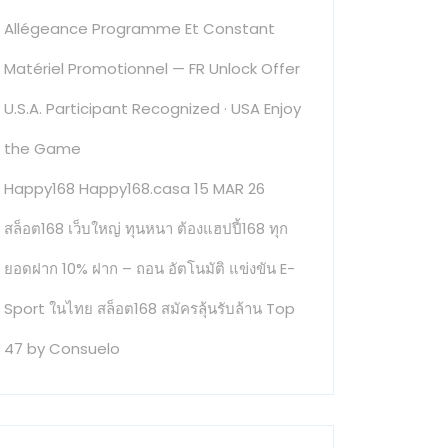
Allégeance Programme Et Constant
Matériel Promotionnel — FR Unlock Offer
U.S.A. Participant Recognized · USA Enjoy
the Game
Happy168 Happy168.casa 15 MAR 26
สล็อต168 เว็บใหญ่ ทุนหนา ต้องแฮปปี้168 ทุก
ยอดฝาก 10% ฝาก – ถอน อัตโนมัติ แข่งขัน E-
Sport ในไทย สล็อต168 สมัครลุ้นรับล้าน Top
47 by Consuelo