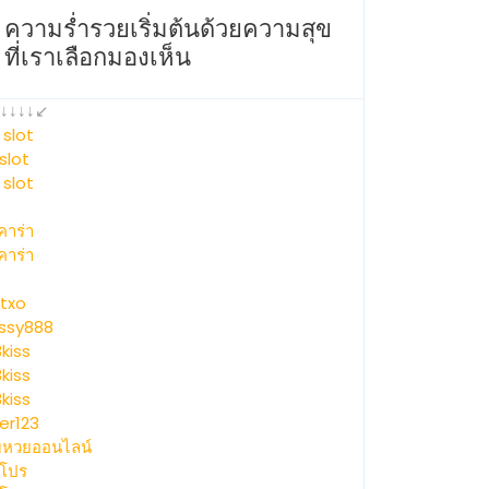
ความร่ำรวยเริ่มต้นด้วยความสุข
ที่เราเลือกมองเห็น
↓↓↓↓↙
 slot
slot
 slot
คาร่า
คาร่า
otxo
ssy888
kiss
kiss
kiss
ker123
็บหวยออนไลน์
นโปร