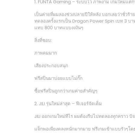
1. FUNTA Gaming – ระบบไว ภาพงาม เกมใหม่แตก
เป็นค่ายที่ผมลองช่วงปลายปีให้หลัง บอกเลยว่าชั่วร้า
ทดลองครั้งแรกเป็น Dragon Power Spin เบท 3 บา
แทบ 800 บาทแบบงงงันๆ
สิ่งที่ชอบ:
ภาพคมมาก
เสียงประกอบสนุก
ฟรีสปินมาบ่อยแบบไม่กั๊ก
ซื้อฟรีสปินถูกกว่าเกมค่ายสำคัญๆ
2. JILI รุ่นใหม่ล่าสุด – ฟีเจอร์จัดเต็ม
JILI ออกเกมใหม่ทีไร ผมต้องรีบไปทดลองทุกคราว ปัจจ
แจ็กพอเพียงตลงหนักมากมาย ฟรีเกมเข้าแบบรัวๆโด