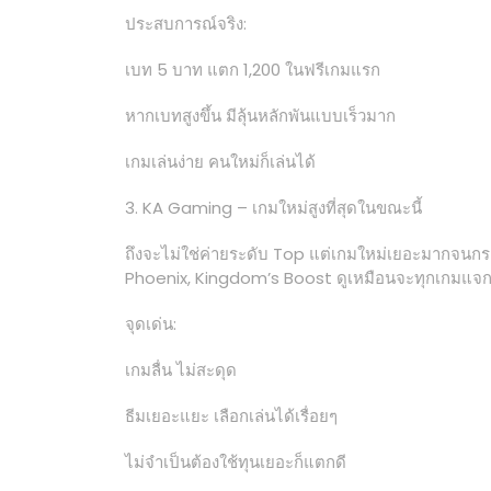
ประสบการณ์จริง:
เบท 5 บาท แตก 1,200 ในฟรีเกมแรก
หากเบทสูงขึ้น มีลุ้นหลักพันแบบเร็วมาก
เกมเล่นง่าย คนใหม่ก็เล่นได้
3. KA Gaming – เกมใหม่สูงที่สุดในขณะนี้
ถึงจะไม่ใช่ค่ายระดับ Top แต่เกมใหม่เยอะมากจนกร
Phoenix, Kingdom’s Boost ดูเหมือนจะทุกเกมแจกหล
จุดเด่น:
เกมลื่น ไม่สะดุด
ธีมเยอะแยะ เลือกเล่นได้เรื่อยๆ
ไม่จำเป็นต้องใช้ทุนเยอะก็แตกดี