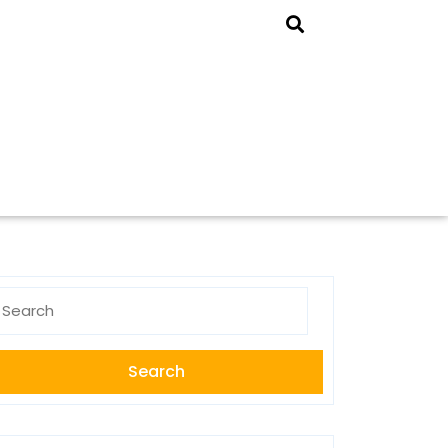
earch
r: