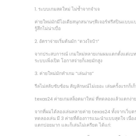
จนกว่
1. ระบบเกมสดใหม่ ไม่ซ้ำจากจำเจ
จะ
เจอ
ค่ายใหม่มักมีไอเดียสนุกสนานๆฟีเจอร์ฟรีสปินแบบแปล
เกม
รู้สึกไม่น่าเบื่อ
ที่
ใช่
2. อัตราจ่ายเริ่มต้นมัก “ดวงใจป๋า”
Top
27
จากประสบการณ์ เกมใหม่หลายเกมผมแตกตั้งแต่เบทแ
by
ระบบเพิ่งเปิด โอกาสจ่ายก็เลยมักสูง
Ilana
texa
3. ค่ายใหม่มักทำเกม “เล่นง่าย”
รีลไม่สลับซับซ้อน สัญลักษณ์ไม่เยอะ เล่นครั้งแรกก็เก็
texas24 ค่ายเกมสล็อตมาใหม่ ที่ทดลองแล้วแตกง่าย
จากที่ผมได้ลองเล่นหลายค่าย texas24 ทั้งจากเว็บต
ทดลองเล่น มี 3 ค่ายที่ต้องการแนะนำแบบสุดใจ เนื่อง
แตกบ่อยมาก และก็เล่นไม่เครียด ได้แก่: