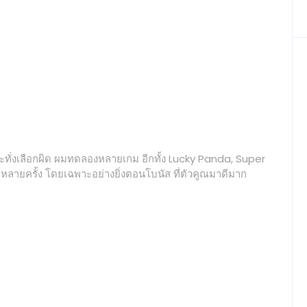
ะทั่งเลือกผิด ผมทดลองหลายเกม อีกทั้ง Lucky Panda, Super
ายครั้ง โดยเฉพาะอย่างยิ่งตอนโบนัส ที่ตัวคูณมาดีมาก