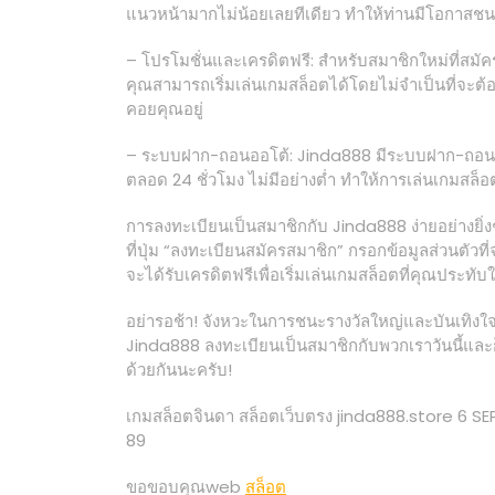
แนวหน้ามากไม่น้อยเลยทีเดียว ทำให้ท่านมีโอกาสชนะเ
– โปรโมชั่นและเครดิตฟรี: สำหรับสมาชิกใหม่ที่สมัคร
คุณสามารถเริ่มเล่นเกมสล็อตได้โดยไม่จำเป็นที่จะต้อง
คอยคุณอยู่
– ระบบฝาก-ถอนออโต้: Jinda888 มีระบบฝาก-ถอนอั
ตลอด 24 ชั่วโมง ไม่มีอย่างต่ำ ทำให้การเล่นเกมสล็
การลงทะเบียนเป็นสมาชิกกับ Jinda888 ง่ายอย่างยิ่ง
ที่ปุ่ม “ลงทะเบียนสมัครสมาชิก” กรอกข้อมูลส่วนตัวที
จะได้รับเครดิตฟรีเพื่อเริ่มเล่นเกมสล็อตที่คุณประทับ
อย่ารอช้า! จังหวะในการชนะรางวัลใหญ่และบันเทิงใจ
Jinda888 ลงทะเบียนเป็นสมาชิกกับพวกเราวันนี้และก็
ด้วยกันนะครับ!
เกมสล็อตจินดา สล็อตเว็บตรง jinda888.store 6 SEP
89
ขอขอบคุณweb
สล็อต