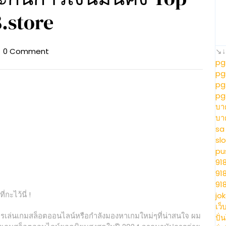
8.store
0 Comment
↘↓
pg
pg
pg
pg
บา
888
บา
sa
sl
น์
pu
918
918
918
กะไว้นี่ !
jo
เว
นการเล่นเกมสล็อตออนไลน์หรือกำลังมองหาเกมใหม่ๆที่น่าสนใจ ผม
ปั่