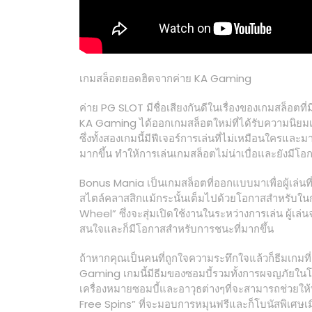
Vito
Jinda
เกมสล็อตยอดฮิตจากค่าย KA Gaming
ค่าย PG SLOT มีชื่อเสียงกันดีในเรื่องของเกมสล็อตที่ม
KA Gaming ได้ออกเกมสล็อตใหม่ที่ได้รับความนิยม
ซึ่งทั้งสองเกมนี้มีฟีเจอร์การเล่นที่ไม่เหมือนใครและมา
มากขึ้น ทำให้การเล่นเกมสล็อตไม่น่าเบื่อและยังมีโ
Bonus Mania เป็นเกมสล็อตที่ออกแบบมาเพื่อผู้เล่นที
สไตล์คลาสสิกแม้กระนั้นเต็มไปด้วยโอกาสสำหรับในก
Wheel” ซึ่งจะสุ่มเปิดใช้งานในระหว่างการเล่น ผู้เล่นจะ
สนใจและก็มีโอกาสสำหรับการชนะที่มากขึ้น
ถ้าหากคุณเป็นคนที่ถูกใจความระทึกใจแล้วก็ธีมเกมท
Gaming เกมนี้มีธีมของซอมบี้รวมทั้งการผจญภัยในโ
เครื่องหมายซอมบี้และอาวุธต่างๆที่จะสามารถช่วยให้
Free Spins” ที่จะมอบการหมุนฟรีและก็โบนัสพิเศษเ