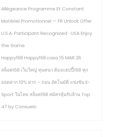
Allégeance Programme Et Constant
Matériel Promotionnel — FR Unlock Offer
U.S.A. Participant Recognized · USA Enjoy
the Game
Happy168 Happy168.casa 15 MAR 26
สล็อต168 เว็บใหญ่ ทุนหนา ต้องแฮปปี้168 ทุก
ยอดฝาก 10% ฝาก – ถอน อัตโนมัติ แข่งขัน E-
Sport ในไทย สล็อต168 สมัครลุ้นรับล้าน Top
47 by Consuelo