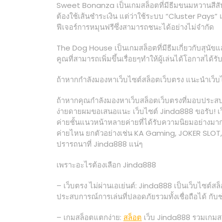
Sweet Bonanza เป็นเกมสล็อตที่มีธีมขนมหวานสีสันส
ต้องใช้เส้นชำระเงิน แต่ว่าใช้ระบบ “Cluster Pays” แ
ฟีเจอร์การหมุนฟรีซึ่งสามารถชนะได้อย่างไม่จำกัด
The Dog House เป็นเกมสล็อตที่มีธีมเกี่ยวกับสุนัขแส
คูณที่สามารถเพิ่มขึ้นเรื่อยๆทำให้ผู้เล่นได้โอกาสได้ร
ถ้าหากกำลังมองหาเว็บไซต์สล็อตเว็บตรง แนะนำเว็บไ
ถ้าหากคุณกำลังมองหาเว็บสล็อตเว็บตรงที่มอบประสบก
ง่ายดายผมขอเสนอแนะ เว็บไซต์ Jinda888 ขอรับ! เว็บ
ค่ายชั้นแนวหน้าหลายค่ายที่ได้รับความนิยมอย่าง
ค่ายไหน ยกตัวอย่างเช่น KA Gaming, JOKER SLOT
ปรารถนาที่ Jinda888 แน่ๆ
เพราะอะไรต้องเลือก Jinda888
– เว็บตรง ไม่ผ่านเอเย่นต์: Jinda888 เป็นเว็บไซต์สล็
ประสบการณ์การเล่นที่ปลอดภัยรวมทั้งเชื่อถือได้ กับช
– เกมสล็อตแตกง่าย:
สล็อต
เว็บ Jinda888 รวมเกมสล็