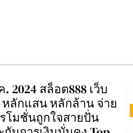
ค. 2024 สล็อต888 เว็บ
S
fo
 หลักแสน หลักล้าน จ่าย
ปรโมชั่นถูกใจสายปั่น
ะกันการเงินมั่นคง Top