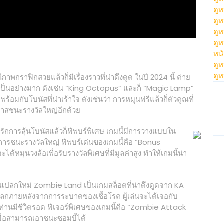
ดูห
888.store
ดู
ดูห
ดูห
หน
ดูห
ดูห
ีภาพกราฟิกสวยแล้วก็มีเรื่องราวที่น่าดึงดูด ในปี 2024 นี้ ค่าย
เป็นอย่างมาก ดังเช่น “King Octopus” และก็ “Magic Lamp”
พร้อมกับโบนัสที่น่าเร้าใจ ดังเช่นว่า การหมุนฟรีแล้วก็ตัวคูณที่
อกาสชนะรางวัลใหญ่อีกด้วย
่รักการลุ้นโบนัสแล้วก็ฟีพบร์พิเศษ เกมนี้มีการวางแบบใน
ารชนะรางวัลใหญ่ ฟีพบร์เด่นของเกมนี้คือ “Bonus
ได้หมุนวงล้อเพื่อรับรางวัลพิเศษที่มีมูลค่าสูง ทำให้เกมนี้น่า
ี่แปลกใหม่ Zombie Land เป็นเกมสล็อตที่น่าดึงดูดจาก KA
ลกภายหลังจากการระบาดของเชื้อโรค ผู้เล่นจะได้เจอกับ
ท่านมีชีวิตรอด ฟีเจอร์พิเศษของเกมนี้คือ “Zombie Attack
มื่อสามารถเอาชนะซอมบี้ได้