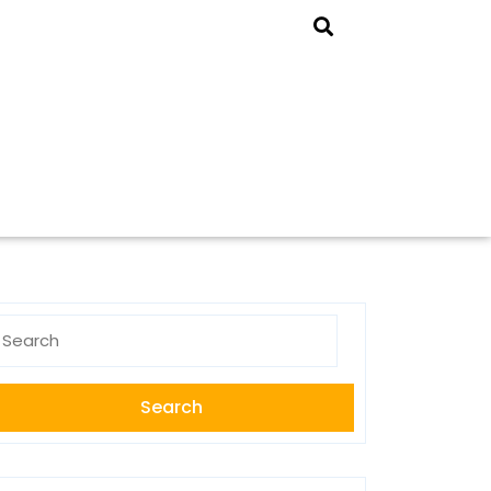
earch
r: