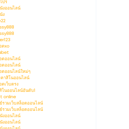
นโปร
หนังออนไลน์
นัง
e22
ssy888
ssy888
ker123
็อตxo
abet
็อตออนไลน์
็อตออนไลน์
็อตออนไลน์ใหม่ๆ
็บคาสิโนออนไลน์
็อตเว็บตรง
สิโนออนไลน์อันดับ1
t online
นย์รวมเว็บสล็อตออนไลน์
นย์รวมเว็บสล็อตออนไลน์
หนังออนไลน์
หนังออนไลน์
หนังออนไลน์