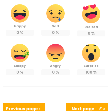
Happy
Sad
Excited
0
%
0
%
0
%
Sleepy
Angry
Surprise
0
%
0
%
100
%
แนะแนว
เรื่อง
Next
Previous page
Next page
เปิด