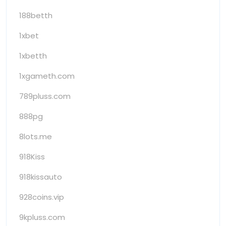
188betth
1xbet
1xbetth
1xgameth.com
789pluss.com
888pg
8lots.me
918Kiss
918kissauto
928coins.vip
9kpluss.com