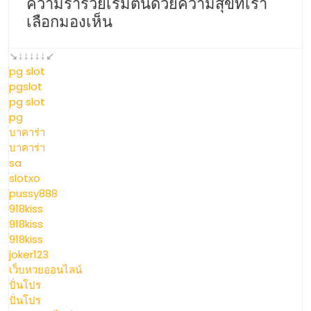
ความร่ำรวยเริ่มต้นด้วยความสุขที่เรา
เลือกมองเห็น
↘↓↓↓↓↓↙
pg slot
pgslot
pg slot
pg
บาคาร่า
บาคาร่า
sa
slotxo
pussy888
918kiss
918kiss
918kiss
joker123
เว็บหวยออนไลน์
ปั่นโปร
ปั่นโปร