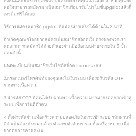
ทั้งสิ้นนี้คือสิทธิประโยชน์จากเครดิตฟรีที่คุณนึกไม่ถึง ถ้าหากคุณพึง
พอใจสามารถสมัครมาเป็นสมาชิกเพื่อมารับโปรโมชั่นpgslotแล้วก็
เครดิตฟรีได้เลย
วิธีการสมัครสมาชิก pgslot ที่สมัครง่ายเสร็จได้ด้านใน 3 นาที
ถ้าเกิดคุณพอใจอยากสมัครเป็นสมาชิกสล็อตเว็บตรงของพวกเรา
คุณสามารถสมัครได้ด้วยตัวเองผ่านมือถือแบบง่ายๆภายใน 5 ขั้น
ตอนดังนี้
1.ลงทะเบียนเป็นสมาชิกเว็บไซต์สล็อต temmax69
2.กรอกเบอร์โทรศัพท์ของคุณลงไปในระบบ เพื่อรอรับรหัส OTP
ผ่านทางเนื้อความ
3.นำรหัส OTP ที่คุณได้รับผ่านทางเนื้อความ มากมายรอคอยกเข้าสู่
ระบบเพื่อการันตีตัวตน
4.ตั้งค่ารหัสผ่านเพื่อสร้างความปลอดภัยในการเข้าระบบ รหัสผ่านที่
ดีจำเป็นต้องประกอบด้วย ตัวเลข ตัวอักษร รวมทั้งเครื่องหมาย เพื่อ
ยากต่อการคาดคะเน