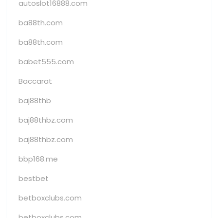
autoslot16888.com
ba88th.com
ba88th.com
babet555.com
Baccarat
baj88thb
baj88thbz.com
baj88thbz.com
bbp168.me
bestbet
betboxclubs.com
betboxclubs.com