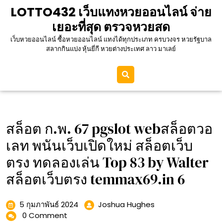
Skip
LOTTO432 เว็บแทงหวยออนไลน์ จ่าย
to
เยอะที่สุด ตรวจหวยสด
content
เว็บหวยออนไลน์ ซื้อหวยออนไลน์ แทงได้ทุกประเภท ครบวงจร หวยรัฐบาล
สลากกินแบ่ง หุ้นยี่กี หวยต่างประเทศ ลาว มาเลย์
สล็อต ก.พ. 67 pgslot webสล็อตวอ
เลท พนันเว็บเปิดใหม่ สล็อตเว็บ
ตรง ทดลองเล่น Top 83 by Walter
สล็อตเว็บตรง temmax69.in 6
5
สล็อต
5 กุมภาพันธ์ 2024
Joshua Hughes
กุมภาพันธ์
ก.พ.
0 Comment