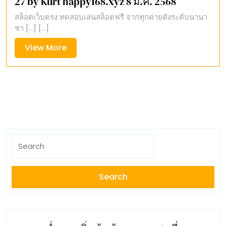
27 by Kurt happy168.xyz 8 มี.ค. 2568
สล็อตเว็บตรง ทดสอบเล่นสล็อตฟรี จากทุกค่ายดังระดับนานา
ชา […] [...]
View
View More
More
Search
for: