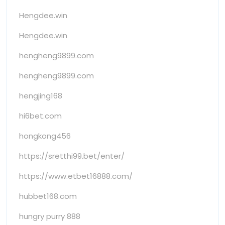
Hengdee.win
Hengdee.win
hengheng9899.com
hengheng9899.com
hengjing168
hi6bet.com
hongkong456
https://sretthi99.bet/enter/
https://www.etbet16888.com/
hubbet168.com
hungry purry 888