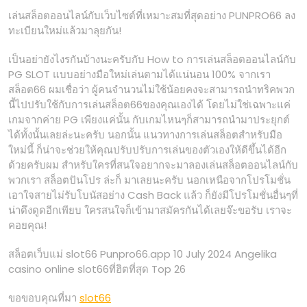
เล่นสล็อตออนไลน์กับเว็บไซต์ที่เหมาะสมที่สุดอย่าง PUNPRO66 ลง
ทะเบียนใหม่แล้วมาลุยกัน!
เป็นอย่ายังไงรกันบ้างนะครับกับ How to การเล่นสล็อตออนไลน์กับ
PG SLOT แบบอย่างมือใหม่เล่นตามได้แน่นอน 100% จากเรา
สล็อต66 ผมเชื่อว่า ผู้คนจำนวนไม่ใช้น้อยคงจะสามารถนำทริคพวก
นี้ไปปรับใช้กับการเล่นสล็อต66ของคุณเองได้ โดยไม่ใช่เฉพาะแค่
เกมจากค่าย PG เพียงแค่นั้น กับเกมไหนๆก็สามารถนำมาประยุกต์
ได้ทั้งนั้นเลยล่ะนะครับ นอกนั้น แนวทางการเล่นสล็อตสำหรับมือ
ใหม่นี้ ก็น่าจะช่วยให้คุณปรับปรับการเล่นของตัวเองให้ดีขึ้นได้อีก
ด้วยครับผม สำหรับใครที่สนใจอยากจะมาลองเล่นสล็อตออนไลน์กับ
พวกเรา สล็อตปันโปร ล่ะก็ มาเลยนะครับ นอกเหนือจากโปรโมชั่น
เอาใจสายไม่รับโบนัสอย่าง Cash Back แล้ว ก็ยังมีโปรโมชั่นอื่นๆที่
น่าดึงดูดอีกเพียบ ใครสนใจก็เข้ามาสมัครกันได้เลยจ๊ะขอรับ เราจะ
คอยคุณ!
สล็อตเว็บแม่ slot66 Punpro66.app 10 July 2024 Angelika
casino online slot66ที่ฮิตที่สุด Top 26
ขอขอบคุณที่มา
slot66