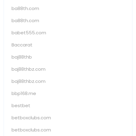
ba88th.com
ba88th.com
babet555.com
Baccarat
baj88thb
baj88thbz.com
baj88thbz.com
bbp168.me
bestbet
betboxclubs.com
betboxclubs.com