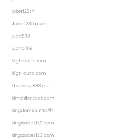
joker123th
Joker123th.com
juad888
judhai168
k1gt-auto.com
k1gt-auto.com
khumsup888.me
kimchibetbet.com
kingdom66 ทางเข้า
kingxxxbet123.com
kingxxxbet123.com