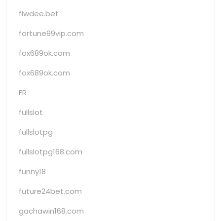
fiwdee.bet
fortune99vip.com
fox689ok.com
fox689ok.com
FR
fullslot
fullslotpg
fullslotpg168.com
funny18
future24bet.com
gachawin168.com