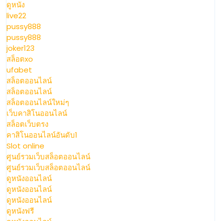
ดูหนัง
live22
pussy888
pussy888
joker123
สล็อตxo
ufabet
สล็อตออนไลน์
สล็อตออนไลน์
สล็อตออนไลน์ใหม่ๆ
เว็บคาสิโนออนไลน์
สล็อตเว็บตรง
คาสิโนออนไลน์อันดับ1
Slot online
ศูนย์รวมเว็บสล็อตออนไลน์
ศูนย์รวมเว็บสล็อตออนไลน์
ดูหนังออนไลน์
ดูหนังออนไลน์
ดูหนังออนไลน์
ดูหนังฟรี