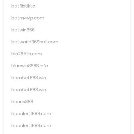
betflixtikto
betm4vip.com
betwin666
betworld369hot.com
bio285th.com
bluewin8888.info
bombet888.win
bombet888.win
bonus888
boonlert1688.com
boonlert1688.com