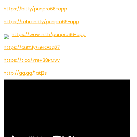
https://bit.ly/punpro66-app
https://rebrand.ly/punpro66-app
https://wow.in.th/punpro66-app
https://cutt.ly/EerOGq27
https://t.co/YreP38POvV
http://gg.gg/1atj2s