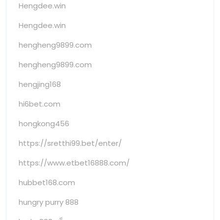
Hengdee.win
Hengdee.win
hengheng9899.com
hengheng9899.com
hengjing168
hi6bet.com
hongkong456
https://sretthi99.bet/enter/
https://www.etbet16888.com/
hubbet168.com
hungry purry 888