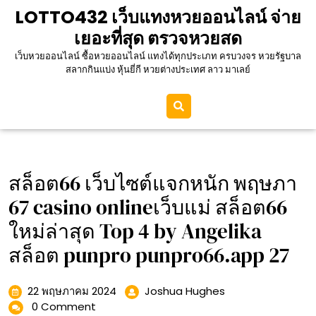
Skip
LOTTO432 เว็บแทงหวยออนไลน์ จ่าย
to
เยอะที่สุด ตรวจหวยสด
content
เว็บหวยออนไลน์ ซื้อหวยออนไลน์ แทงได้ทุกประเภท ครบวงจร หวยรัฐบาล
สลากกินแบ่ง หุ้นยี่กี หวยต่างประเทศ ลาว มาเลย์
สล็อต66 เว็บไซต์แจกหนัก พฤษภา
67 casino onlineเว็บแม่ สล็อต66
ใหม่ล่าสุด Top 4 by Angelika
สล็อต punpro punpro66.app 27
22
สล็อต66
22 พฤษภาคม 2024
Joshua Hughes
พฤษภาคม
เว็บไซต์
0 Comment