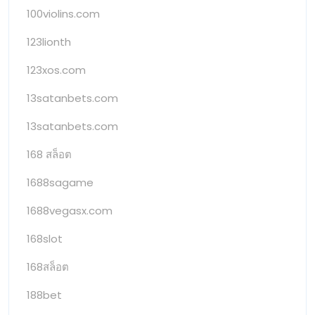
100violins.com
123lionth
123xos.com
13satanbets.com
13satanbets.com
168 สล็อต
1688sagame
1688vegasx.com
168slot
168สล็อต
188bet