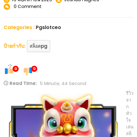
พฤศจิกายน
เปิด
0 Comment
2025
ใหม่
สล็อตpg
ใหม่
Categories :
Pgslotceo
ล่าสุด
Top
ป้ายกำกับ:
สล็อตpg
47
by
Eleanore
เวป
0
0
ไซต์
ตรง
Read Time:
5 Minute, 44 Second
มือ
รีวิว
ใหม่
จา
ก็
ก
รวย
หัว
ได้!
ใจ
เริ่ม
เล่น
เล่น
สล็
สล็อตPG