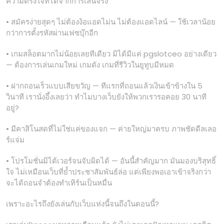
ความตรึงใจที่ได้จากการเล่นจริง
• สมัครง่ายสุดๆ ไม่ต้องง้อแอดไม่น ไม่ต้องแอดไลน์ — ใช้เวลาน้อย
กว่าการตั้งรหัสผ่านเฟซบุ๊กอีก
• เกมสล็อตมากไม่น้อยเลยทีเดียว มิได้มีแค่ pgslotceo อย่างเดียว
— ต้องการเล่นเกมใหม่ เกมดัง เกมที่รีวิวในยูทูบมีหมด
• ฝากถอนเร็วแบบเสียขวัญ — ทีแรกที่ถอนแล้วเงินเข้าข้างใน 5
วินาที เรานั่งอึ้งเลยว่า ทำไมบางเว็บยังให้พวกเรารอคอย 30 นาที
อยู่?
• มีคาสิโนสดที่ไม่ใช่แค่ของแจก — ค่ายใหญ่มาครบ ภาพชัดดีลเลอ
ร์แจ่ม
• โปรโมชั่นมิได้เวอร์จนจับผิดได้ — อันนี้สำคัญมาก มันมองบริสุทธิ์
ใจ ไม่เหมือนเว็บที่ย้ำประชาสัมพันธ์ล่อ แต่เพียงพอเอาเข้าจริงกว่า
จะได้ถอนจำต้องทำเทิร์นเป็นหมื่น
เพราะอะไรถึงยังเล่นกับเว็บแห่งนี้จนถึงในตอนนี้?