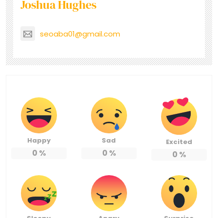
Joshua Hughes
seoaba01@gmail.com
Happy
Sad
Excited
0
%
0
%
0
%