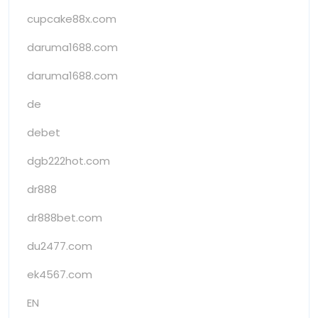
cupcake88x.com
daruma1688.com
daruma1688.com
de
debet
dgb222hot.com
dr888
dr888bet.com
du2477.com
ek4567.com
EN