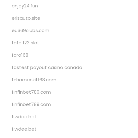
enjoy24.fun
erisauto.site
eu369clubs.com
fafa 123 slot
faro168
fastest payout casino canada
fcharoenkit168.com
finfinbet789.com
finfinbet789.com
fiwdee.bet
fiwdee.bet