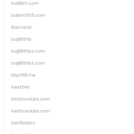
ba88th.com
babet555.com
Baccarat
baj88thb
baj88thbz.com
baj88thbz.com
bbp168.me
bestbet
betboxclubs.com
betboxclubs.com
betflixtikto