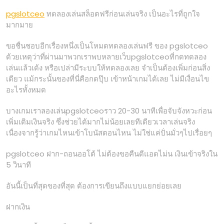
pgslotceo
ทดลองเล่นสล็อตฟรีก่อนเล่นจริง เป็นอะไรที่ถูกใจ
มากมาย
ขอชื่นชอบอีกเรื่องหนึ่งเป็นโหมดทดลองเล่นฟรี ของ pgslotceo
ด้วยเหตุว่าที่ผ่านมาพวกเราพบหลายเว็บpgslotceoที่กดทดลอง
เล่นแล้วเด้ง หรือเปล่ามีระบบให้ทดลองเลย จำเป็นต้องเพิ่มก่อนสิ่ง
เดียว แม้กระนั้นของที่นี่คือกดปุ๊บ เข้าหน้าเกมได้เลย ไม่มีเงื่อนไข
อะไรทั้งหมด
บางเกมเราลองเล่นpgslotceoราว 20-30 นาทีเพื่อจับจังหวะก่อน
เพิ่มเติมเงินจริง ซึ่งช่วยได้มากไม่น้อยเลยทีเดียวเวลาเล่นจริง
เนื่องจากรู้ว่าเกมไหนเข้าโบนัสตอนไหน ไม่ใช่แค่ปั่นมั่วๆไปเรื่อยๆ
pgslotceo ฝาก-ถอนออโต้ ไม่ต้องขอคืนดีแอดไม่น เงินเข้าจริงใน
5 วินาที
อันนี้เป็นที่สุดของที่สุด ต้องการเขียนถึงแบบแยกย่อยเลย
ฝากเงิน