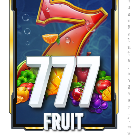
ก็
แ
อ
บ
คิ
ด
ใ
น
ใ
จ
เ
อ
า
อี
ก
ล
ะ
…
โ
ฆ
ษ