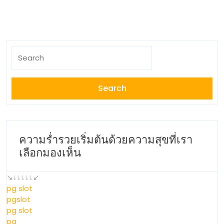
Search
for:
ความร่ำรวยเริ่มต้นด้วยความสุขที่เรา
เลือกมองเห็น
↘↓↓↓↓↓↙
pg slot
pgslot
pg slot
pg