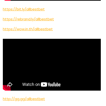
https://bit.ly/allbestbet
https://rebrand.ly/allbestbet
https://wow.in.th/allbestbet
http://gg.gg/allbestbet