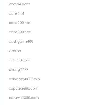
bwvip4.com
cafe444
carlo999.net
carlo999.net
cashgame168
Casino
cc11388.com
chang7777
chinatown888.win
cupcake88x.com
daruma1688.com