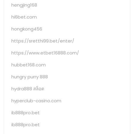
hengjing168
hi6bet.com
hongkong456
https://sretthi99.bet/enter/
https://www.etbet16888.com/
hubbet168.com
hungry purry 888
hydra888 สล็อต
hyperclub-casino.com
ib888pro.bet
ib888pro.bet