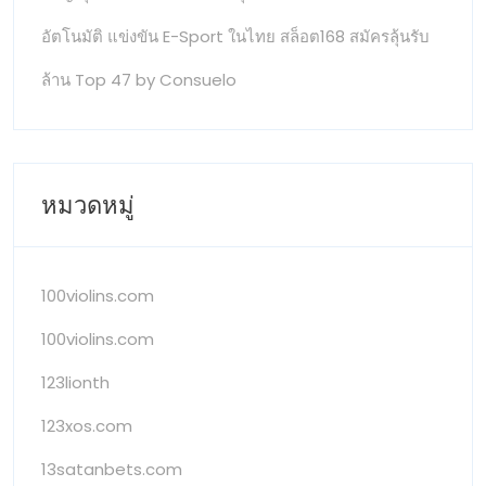
อัตโนมัติ แข่งขัน E-Sport ในไทย สล็อต168 สมัครลุ้นรับ
ล้าน Top 47 by Consuelo
หมวดหมู่
100violins.com
100violins.com
123lionth
123xos.com
13satanbets.com