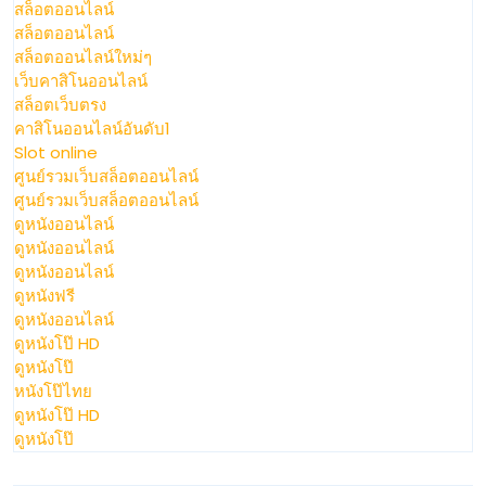
สล็อตออนไลน์
สล็อตออนไลน์
สล็อตออนไลน์ใหม่ๆ
เว็บคาสิโนออนไลน์
สล็อตเว็บตรง
คาสิโนออนไลน์อันดับ1
Slot online
ศูนย์รวมเว็บสล็อตออนไลน์
ศูนย์รวมเว็บสล็อตออนไลน์
ดูหนังออนไลน์
ดูหนังออนไลน์
ดูหนังออนไลน์
ดูหนังฟรี
ดูหนังออนไลน์
ดูหนังโป๊ HD
ดูหนังโป๊
หนังโป๊ไทย
ดูหนังโป๊ HD
ดูหนังโป๊