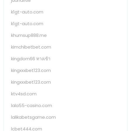
judhai168
k1gt-auto.com
k1gt-auto.com
khumsup888.me
kimchibetbet.com
kingdom66 ทางเข้า
kingxxxbet123.com
kingxxxbet123.com
ktv4sd.com
lala55-casino.com
lalikabetsgame.com
lcbet444.com