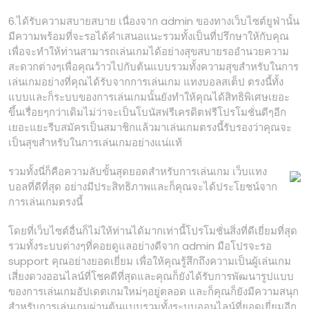
6.ได้รับความสบายสบาย เนื่องจาก admin ของทางเว็บไซต์ยูฟ่านั้น
มีความพร้อมที่จะรอได้คำเสนอแนะรวมทั้งเป็นที่ปรึกษาให้กับคุณ
เพื่อจะทำให้ท่านสามารถเล่นเกมได้อย่างสุขสบายรออำนวยความ
สะดวกต่างๆเพื่อคุณว้าวไปกับต้นแบบรวมทั้งความสุขสำหรับในการ
เล่นเกมอย่างที่คุณได้รับจากการเล่นเกม แทงบอลสเต็ป ตรงนี้ทั้ง
แบบและก็ระบบของการเล่นเกมนั้นยังทำให้คุณได้สิทธิพิเศษเยอะ
ขึ้นเรื่อยๆกว่าเดิมไม่ว่าจะเป็นโบนัสฟรีเครดิตฟรีโปรโมชั่นดีๆอีก
เยอะแยะรีบสมัครเป็นสมาชิกแล้วมาเล่นเกมตรงนี้รับรองว่าคุณจะ
เป็นสุขสำหรับในการเล่นเกมอย่างแน่แท้
รวมทั้งนี่ก็คือความลับขั้นสุดยอดสำหรับการเล่นเกม เว็บแทง
บอลที่ดีที่สุด อย่างมีประสิทธิภาพและก็คุณจะได้ประโยชน์จาก
การเล่นเกมตรงนี้
โดยที่เว็บไซต์อื่นก็ไม่ให้ท่านได้มากเท่านี้โปรโมชั่นสิ่งที่ดีเยี่ยมที่สุด
รวมทั้งระบบต่างๆที่คอยดูแลอย่างดีจาก admin มือโปรจะรอ
support คุณอย่างยอดเยี่ยม เพื่อให้คุณรู้สึกถึงความเป็นผู้เล่นเกม
เสี่ยงดวงออนไลน์ที่โชคดีที่สุดและคุณก็ยังได้รับการพัฒนารูปแบบ
ของการเล่นเกมอัปเดตเกมใหม่ๆอยู่ตลอด และก็คุณก็ยังมีความสนุก
สำหรับการเล่นเกมผ่านต้นแบบรวมทั้งระบบออนไลน์ที่ยอดเยี่ยมอีก