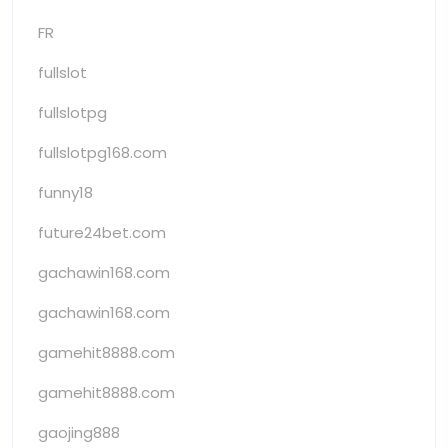
FR
fullslot
fullslotpg
fullslotpg168.com
funny18
future24bet.com
gachawin168.com
gachawin168.com
gamehit8888.com
gamehit8888.com
gaojing888