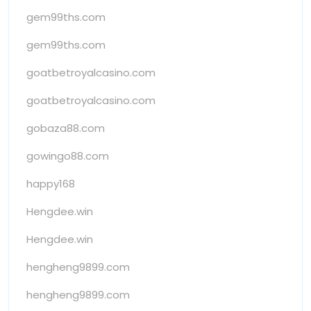
gem99ths.com
gem99ths.com
goatbetroyalcasino.com
goatbetroyalcasino.com
gobaza88.com
gowingo88.com
happy168
Hengdee.win
Hengdee.win
hengheng9899.com
hengheng9899.com