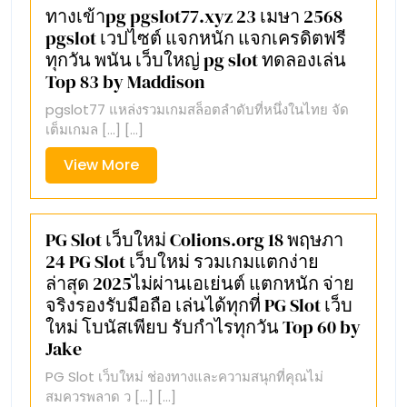
ทางเข้าpg pgslot77.xyz 23 เมษา 2568
pgslot เวปไซต์ แจกหนัก แจกเครดิตฟรี
ทุกวัน พนัน เว็บใหญ่ pg slot ทดลองเล่น
Top 83 by Maddison
pgslot77 แหล่งรวมเกมสล็อตลำดับที่หนึ่งในไทย จัด
เต็มเกมล […] [...]
View
View More
More
PG Slot เว็บใหม่ Colions.org 18 พฤษภา
24 PG Slot เว็บใหม่ รวมเกมแตกง่าย
ล่าสุด 2025ไม่ผ่านเอเย่นต์ แตกหนัก จ่าย
จริงรองรับมือถือ เล่นได้ทุกที่ PG Slot เว็บ
ใหม่ โบนัสเพียบ รับกำไรทุกวัน Top 60 by
Jake
PG Slot เว็บใหม่ ช่องทางและความสนุกที่คุณไม่
สมควรพลาด ว […] [...]