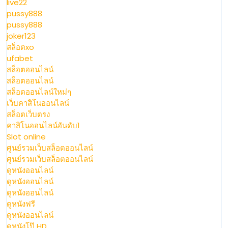
live22
pussy888
pussy888
joker123
สล็อตxo
ufabet
สล็อตออนไลน์
สล็อตออนไลน์
สล็อตออนไลน์ใหม่ๆ
เว็บคาสิโนออนไลน์
สล็อตเว็บตรง
คาสิโนออนไลน์อันดับ1
Slot online
ศูนย์รวมเว็บสล็อตออนไลน์
ศูนย์รวมเว็บสล็อตออนไลน์
ดูหนังออนไลน์
ดูหนังออนไลน์
ดูหนังออนไลน์
ดูหนังฟรี
ดูหนังออนไลน์
ดูหนังโป๊ HD