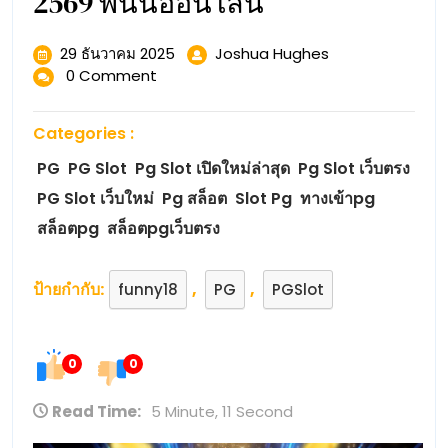
2569 พนันออนไลน์
29
เว็บ
29 ธันวาคม 2025
Joshua Hughes
ธันวาคม
ใหญ่
0 Comment
2025
funny18
เวป
Categories :
ไซต์
ใหญ่
PG
PG Slot
Pg Slot เปิดใหม่ล่าสุด
Pg Slot เว็บตรง
สล็อต
PG Slot เว็บใหม่
Pg สล็อต
Slot Pg
ทางเข้าpg
สาย
สล็อตpg
สล็อตpgเว็บตรง
ปั่น
ต้อง
ลอง
ป้ายกำกับ:
,
,
funny18
PG
PGSlot
เว็บ
ลื่น
ไม่
หน่วง
0
0
โปร
ใหม่
Read Time:
5 Minute, 11 Second
ทุก