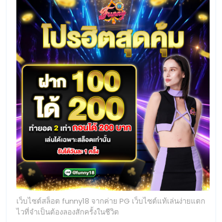
วัน
ทดลอง
เล่น
Top
13
by
Armando
Funny18.world
21
กุมภาพันธ์
2569
พนัน
ออนไลน์
เว็บไซต์สล็อต funny18 จากค่าย PG เว็บไซต์แท้เล่นง่ายแตก
ไวที่จำเป็นต้องลองสักครั้งในชีวิต