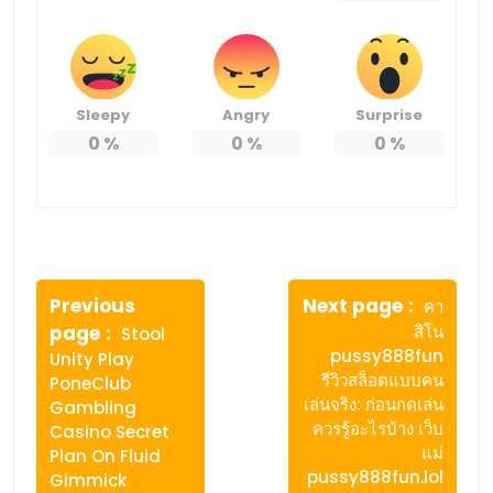
Sleepy
Angry
Surprise
0
%
0
%
0
%
แนะแนว
เรื่อง
Next
Previous
Next page
คา
post:
Previous
page
สิโน
Stool
post:
pussy888fun
Unity Play
รีวิวสล็อตแบบคน
PoneClub
เล่นจริง: ก่อนกดเล่น
Gambling
ควรรู้อะไรบ้าง เว็บ
Casino Secret
แม่
Plan On Fluid
pussy888fun.lol
Gimmick