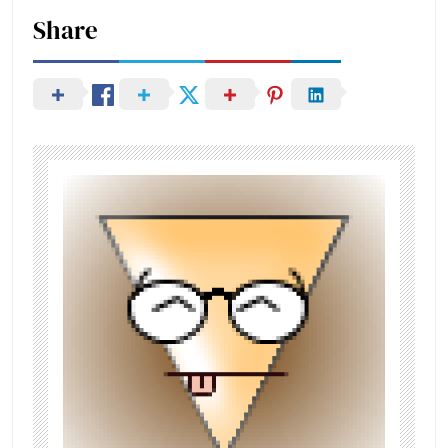
Share