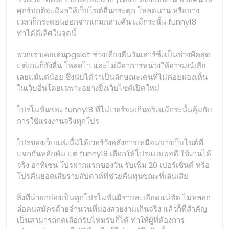
ศุกร์ปกติจะมีผลให้เว็บไซต์อื่นกระตุก โหลดนาน หรือบาง
เวลาก็กระดอนออกจากเกมกลางคัน แม้กระนั้น funny18
ทำได้ดีเลิศในจุดนี้
พวกเราเคยเล่นpgslot ช่วงเที่ยงคืนวันเสาร์ซึ่งเป็นช่วงพีคสุด
แต่เกมก็ยังลื่น โหลดไว และไม่มีอาการหน่วงให้อารมณ์เสีย
เลยแม้แต่น้อย ซึ่งนับได้ว่าเป็นลักษณะเด่นที่ไม่ค่อยมองเห็น
ในเว็บอื่นโดยเฉพาะอย่างยิ่งเว็บไซต์เปิดใหม่
โปรโมชั่นของ funny18 ที่ไม่เวอร์จนเกินจริงแม้กระนั้นคุ้มกับ
การใช้แรงงานจริงทุกโปร
โปรของเว็บแห่งนี้มิได้เวอร์วังอลังการเหมือนบางเว็บไซต์ที่
แจกกันหลักพัน แต่ funny18 เลือกให้โปรแบบพอดี ใช้งานได้
จริง อาทิเช่น โปรฝากแรกของวัน รับเพิ่ม 20 เปอร์เซ็นต์ หรือ
โปรคืนยอดเสียรายสัปดาห์ที่ช่วยคืนทุนขณะที่เล่นเสีย
สิ่งที่น่ายกย่องเป็นทุกโปรโมชั่นมีรายละเอียดแน่ชัด ไม่หลอก
ล่อคนสมัครด้วยจำนวนที่มองสวยงามเกินจริง แล้วก็ที่สำคัญ
เป็นสามารถกดเลือกรับไหมรับก็ได้ ทำให้ผู้ที่ต้องการ