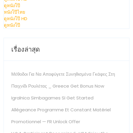
ดูหนังโป๊
หนังโป๊ไทย
ดูหนังโป๊ HD
ดูหนังโป๊
เรื่องล่าสุด
Μέθοδοι Για Να Αποφύγετε Συνηθισμένα Γκάφες Στη
Παιχνίδι Ρουλέτας _ Greece Get Bonus Now
Igralnica Simbagames SI Get Started
Allégeance Programme Et Constant Matériel
Promotionnel — FR Unlock Offer