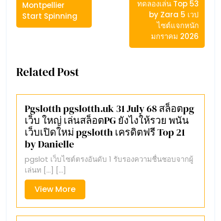
ทดลองเล่น Top 53
Montpellier
by Zara 5 เวป
Start Spinning
ไซต์แจกหนัก
มกราคม 2026
Related Post
Pgslotth pgslotth.uk 31 July 68 สล็อตpg
เว็บ ใหญ่ เล่นสล็อตPG ยังไงให้รวย พนัน
เว็บเปิดใหม่ pgslotth เครดิตฟรี Top 21
by Danielle
pgslot เว็บไซต์ตรงอันดับ 1 รับรองความชื่นชอบจากผู้
เล่นท […] [...]
View
View More
More