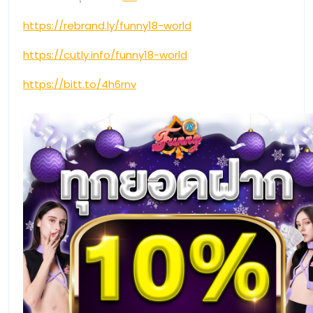
https://rebrand.ly/funny18-world
https://cutly.info/funny18-world
https://bitt.to/4h6rnv