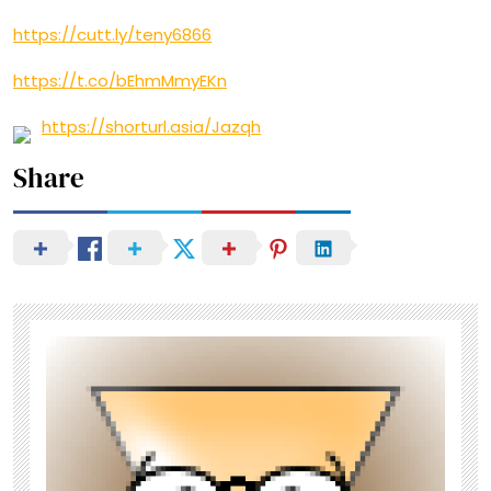
https://cutt.ly/teny6866
https://t.co/bEhmMmyEKn
https://shorturl.asia/Jazqh
Share