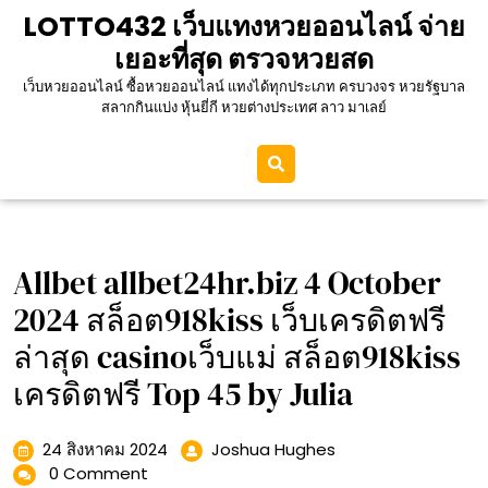
Skip
LOTTO432 เว็บแทงหวยออนไลน์ จ่าย
to
เยอะที่สุด ตรวจหวยสด
content
เว็บหวยออนไลน์ ซื้อหวยออนไลน์ แทงได้ทุกประเภท ครบวงจร หวยรัฐบาล
สลากกินแบ่ง หุ้นยี่กี หวยต่างประเทศ ลาว มาเลย์
Allbet allbet24hr.biz 4 October
2024 สล็อต918kiss เว็บเครดิตฟรี
ล่าสุด casinoเว็บแม่ สล็อต918kiss
เครดิตฟรี Top 45 by Julia
24
Allbet
24 สิงหาคม 2024
Joshua Hughes
สิงหาคม
allbet24hr.biz
0 Comment