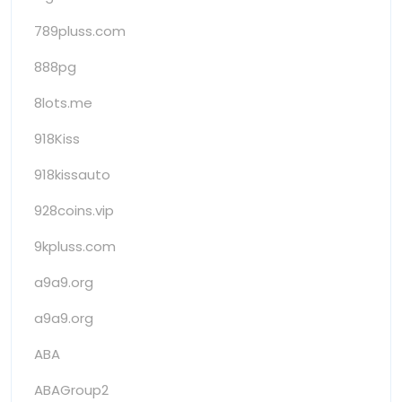
789pluss.com
888pg
8lots.me
918Kiss
918kissauto
928coins.vip
9kpluss.com
a9a9.org
a9a9.org
ABA
ABAGroup2