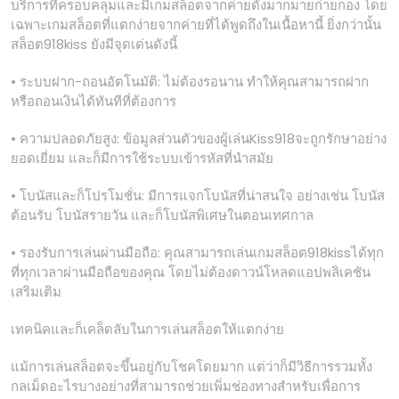
บริการที่ครอบคลุมและมีเกมสล็อตจากค่ายดังมากมายก่ายกอง โดย
เฉพาะเกมสล็อตที่แตกง่ายจากค่ายที่ได้พูดถึงในเนื้อหานี้ ยิ่งกว่านั้น
สล็อต918kiss ยังมีจุดเด่นดังนี้
• ระบบฝาก-ถอนอัตโนมัติ: ไม่ต้องรอนาน ทำให้คุณสามารถฝาก
หรือถอนเงินได้ทันทีที่ต้องการ
• ความปลอดภัยสูง: ข้อมูลส่วนตัวของผู้เล่นKiss918จะถูกรักษาอย่าง
ยอดเยี่ยม และก็มีการใช้ระบบเข้ารหัสที่นำสมัย
• โบนัสและก็โปรโมชั่น: มีการแจกโบนัสที่น่าสนใจ อย่างเช่น โบนัส
ต้อนรับ โบนัสรายวัน และก็โบนัสพิเศษในตอนเทศกาล
• รองรับการเล่นผ่านมือถือ: คุณสามารถเล่นเกมสล็อต918kissได้ทุก
ที่ทุกเวลาผ่านมือถือของคุณ โดยไม่ต้องดาวน์โหลดแอปพลิเคชัน
เสริมเติม
เทคนิคและก็เคล็ดลับในการเล่นสล็อตให้แตกง่าย
แม้การเล่นสล็อตจะขึ้นอยู่กับโชคโดยมาก แต่ว่าก็มีวิธีการรวมทั้ง
กลเม็ดอะไรบางอย่างที่สามารถช่วยเพิ่มช่องทางสำหรับเพื่อการ