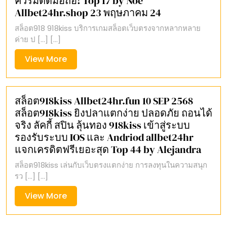
ควรมีติดมือถือ! Top 17 by Noe
Allbet24hr.shop 23 พฤษภาคม 24
สล็อต918 918kiss บริการเกมสล็อตเว็บตรงจากหลากหลาย
ค่าย ป […] [...]
View
View More
More
สล็อต918kiss Allbet24hr.fun 10 SEP 2568
สล็อต918kiss ยิงปลาแตกง่าย ปลอดภัย ถอนได้
จริง ลัคกี้ สปิน ลุ้นทอง 918kiss เข้าสู่ระบบ
รองรับระบบ IOS และ Andriod allbet24hr
แจกเครดิตฟรีเยอะสุด Top 44 by Alejandra
สล็อต918kiss เล่นกับเว็บตรงแตกง่าย การลงทุนในความสนุก
รว […] [...]
View
View More
More