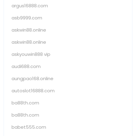
argus16888.com
asb9999.com
askwin88.online
askwin88.online
askyouwin888 vip
audi688.com
aungpao168.online
autoslot16888.com
ba88th.com
ba88th.com
babet555.com