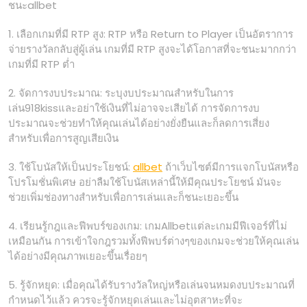
ชนะallbet
1. เลือกเกมที่มี RTP สูง: RTP หรือ Return to Player เป็นอัตราการ
จ่ายรางวัลกลับสู่ผู้เล่น เกมที่มี RTP สูงจะได้โอกาสที่จะชนะมากกว่า
เกมที่มี RTP ต่ำ
2. จัดการงบประมาณ: ระบุงบประมาณสำหรับในการ
เล่น918kissและอย่าใช้เงินที่ไม่อาจจะเสียได้ การจัดการงบ
ประมาณจะช่วยทำให้คุณเล่นได้อย่างยั่งยืนและก็ลดการเสี่ยง
สำหรับเพื่อการสูญเสียเงิน
3. ใช้โบนัสให้เป็นประโยชน์:
allbet
ถ้าเว็บไซต์มีการแจกโบนัสหรือ
โปรโมชั่นพิเศษ อย่าลืมใช้โบนัสเหล่านี้ให้มีคุณประโยชน์ มันจะ
ช่วยเพิ่มช่องทางสำหรับเพื่อการเล่นและก็ชนะเยอะขึ้น
4. เรียนรู้กฎและฟีพบร์ของเกม: เกมAllbetแต่ละเกมมีฟีเจอร์ที่ไม่
เหมือนกัน การเข้าใจกฎรวมทั้งฟีพบร์ต่างๆของเกมจะช่วยให้คุณเล่น
ได้อย่างมีคุณภาพเยอะขึ้นเรื่อยๆ
5. รู้จักหยุด: เมื่อคุณได้รับรางวัลใหญ่หรือเล่นจนหมดงบประมาณที่
กำหนดไว้แล้ว ควรจะรู้จักหยุดเล่นและไม่อุตสาหะที่จะ