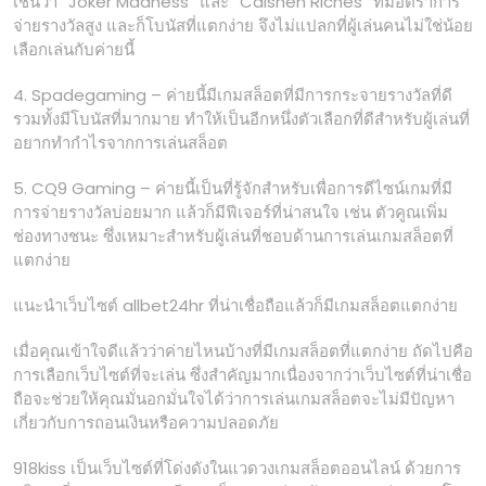
เช่นว่า “Joker Madness” และ “Caishen Riches” ที่มีอัตราการ
จ่ายรางวัลสูง และก็โบนัสที่แตกง่าย จึงไม่แปลกที่ผู้เล่นคนไม่ใช่น้อย
เลือกเล่นกับค่ายนี้
4. Spadegaming – ค่ายนี้มีเกมสล็อตที่มีการกระจายรางวัลที่ดี
รวมทั้งมีโบนัสที่มากมาย ทำให้เป็นอีกหนึ่งตัวเลือกที่ดีสำหรับผู้เล่นที่
อยากทำกำไรจากการเล่นสล็อต
5. CQ9 Gaming – ค่ายนี้เป็นที่รู้จักสำหรับเพื่อการดีไซน์เกมที่มี
การจ่ายรางวัลบ่อยมาก แล้วก็มีฟีเจอร์ที่น่าสนใจ เช่น ตัวคูณเพิ่ม
ช่องทางชนะ ซึ่งเหมาะสำหรับผู้เล่นที่ชอบด้านการเล่นเกมสล็อตที่
แตกง่าย
แนะนำเว็บไซต์ allbet24hr ที่น่าเชื่อถือแล้วก็มีเกมสล็อตแตกง่าย
เมื่อคุณเข้าใจดีแล้วว่าค่ายไหนบ้างที่มีเกมสล็อตที่แตกง่าย ถัดไปคือ
การเลือกเว็บไซต์ที่จะเล่น ซึ่งสำคัญมากเนื่องจากว่าเว็บไซต์ที่น่าเชื่อ
ถือจะช่วยให้คุณมั่นอกมั่นใจได้ว่าการเล่นเกมสล็อตจะไม่มีปัญหา
เกี่ยวกับการถอนเงินหรือความปลอดภัย
918kiss เป็นเว็บไซต์ที่โด่งดังในแวดวงเกมสล็อตออนไลน์ ด้วยการ