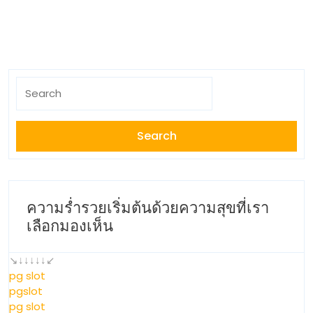
Search
for:
ความร่ำรวยเริ่มต้นด้วยความสุขที่เรา
เลือกมองเห็น
↘↓↓↓↓↓↙
pg slot
pgslot
pg slot