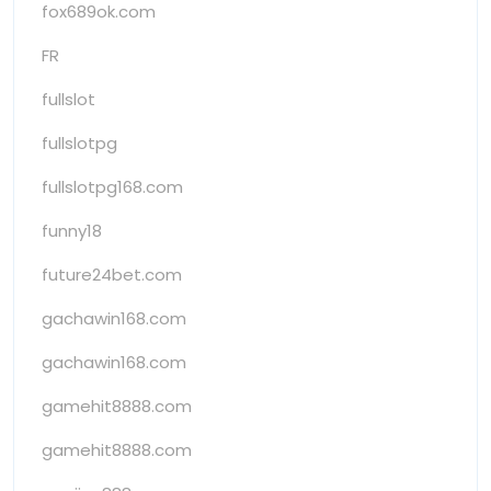
fox689ok.com
FR
fullslot
fullslotpg
fullslotpg168.com
funny18
future24bet.com
gachawin168.com
gachawin168.com
gamehit8888.com
gamehit8888.com