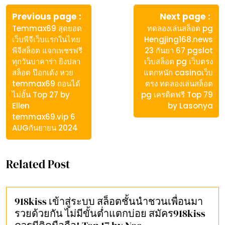
เรื่อง
Ne
Previous page
Next page
pos
Previous
Temmax69 สุดยอด
ทดลองเล่นสล็อต pg
post:
เว็บพีจีเว็บแรกในไทย
Hengjing168.news
พีจีสล็อต แจกเพชรฟรี
23 กันยา 67 pgslot
ทุกวันบาคาร่า ยิงปลา
เว็บสล็อต pg เว็บตรง
สล็อต ป๊อกเด้ง หวย
แตกหนัก casinoเว็บ
temmax69 ถอนได้
ตรง ทดลองเล่นสล็อต
ไม่อั้น Top 27 by
pg เครดิตฟรี Top 79
Ellen
by Lasonya
temmax69.vip 6
AUGกันยายน 2024
Related Post
918kiss เข้าสู่ระบบ สล็อตชั้นนำชวนเพื่อนมา
รวยด้วยกัน ไม่มีขั้นต่ำแตกบ่อย สมัคร918kiss