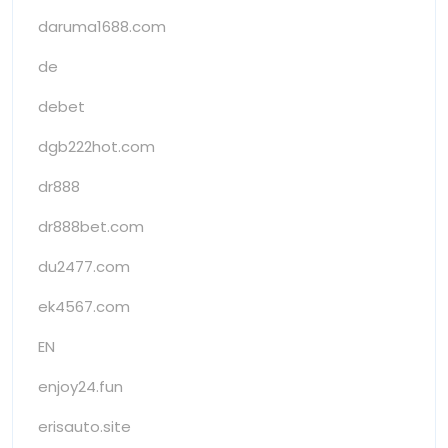
daruma1688.com
de
debet
dgb222hot.com
dr888
dr888bet.com
du2477.com
ek4567.com
EN
enjoy24.fun
erisauto.site