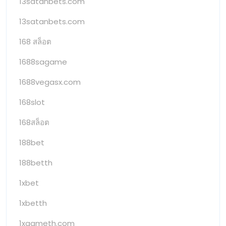
13satanbets.com
13satanbets.com
168 สล็อต
1688sagame
1688vegasx.com
168slot
168สล็อต
188bet
188betth
1xbet
1xbetth
1xgameth.com