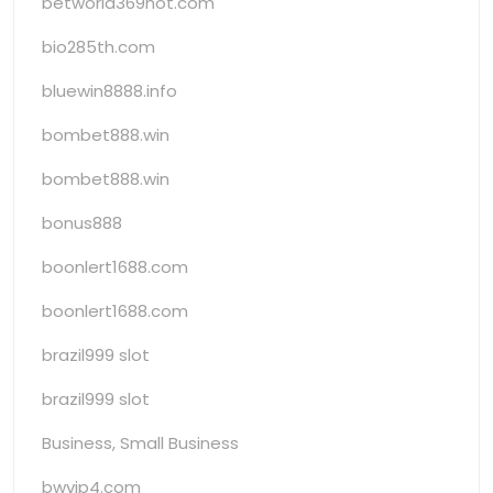
betworld369hot.com
bio285th.com
bluewin8888.info
bombet888.win
bombet888.win
bonus888
boonlert1688.com
boonlert1688.com
brazil999 slot
brazil999 slot
Business, Small Business
bwvip4.com