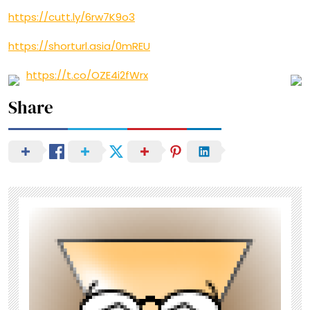
https://cutt.ly/6rw7K9o3
https://shorturl.asia/0mREU
https://t.co/OZE4i2fWrx
Share