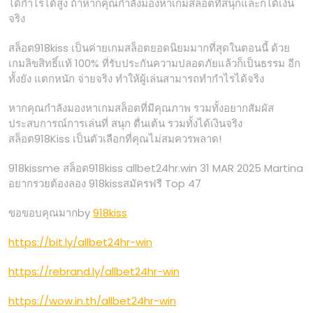
ได้กำไรได้สูง ถ้าหากคุณกำลังมองหาเกมสล็อตที่สนุกและก็ได้เงิน
จริง
สล็อต918kiss เป็นค่ายเกมสล็อตยอดนิยมมากที่สุดในตอนนี้ ด้วย
เกมลิขสิทธิ์แท้ 100% ที่รับประกันความปลอดภัยแล้วก็เป็นธรรม อีก
ทั้งยัง แตกหนัก จ่ายจริง ทำให้ผู้เล่นสามารถทำกำไรได้จริง
หากคุณกำลังมองหาเกมสล็อตที่มีคุณภาพ รวมทั้งอยากสัมผัส
ประสบการณ์การเล่นที่ สนุก ตื่นเต้น รวมทั้งได้เงินจริง
สล็อต918Kiss เป็นตัวเลือกที่คุณไม่สมควรพลาด!
918kissme สล็อต918kiss allbet24hr.win 31 MAR 2025 Martina
อยากรวยต้องลอง 918kissสมัครฟรี Top 47
ขอขอบคุณมากby
918kiss
https://bit.ly/allbet24hr-win
https://rebrand.ly/allbet24hr-win
https://wow.in.th/allbet24hr-win