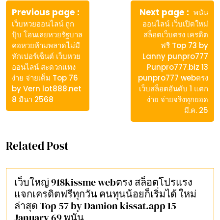
เรื่อง
Next
Previous page
Next page
พนัน
post:
Previous
เว็บหวยออนไลน์ ถูก
ออนไลน์ เว็บเปิดใหม่
post:
ปุ้บ โอนเลยหวยรัฐบาล
สล็อตเว็บตรง เครดิต
คอหวยห้ามพลาดไม่มี
ฟรี Top 73 by
หักเปอร์เซ็นต์ เว็บหวย
Lanny punpro777
ออนไลน์ สะดวกแทง
Punpro777.biz 13
ง่าย จ่ายเต็ม Top 76
punpro777 webตรง
by Vern lot888.net
เว็บสล็อตอันดับ 1 แตก
8 มีนา 2568
ง่าย จ่ายจริงทุกยอด
มี.ค. 25
Related Post
เว็บใหญ่ 918kissme webตรง สล็อตโปรแรง
แจกเครดิตฟรีทุกวัน คนทุนน้อยก็เริ่มได้ ใหม่
ล่าสุด Top 57 by Damion kissat.app 15
January 69 พนัน