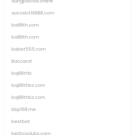
aungpao168.online
autoslot16888.com
ba88th.com
ba88th.com
babet555.com
Baccarat
baj88thb
baj88thbz.com
baj88thbz.com
bbp168.me
bestbet
betboxclubs.com