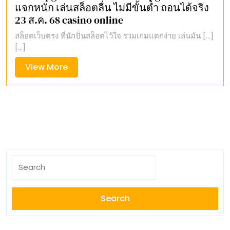
แจกหนัก เล่นสล็อตลื่น ไม่มีขั้นต่ำ ถอนได้จริง
23 ส.ค. 68 casino online
สล็อตเว็บตรง ที่นักปั่นสล็อตไว้ใจ รวมเกมแตกง่าย เล่นมัน […]
[...]
View
View More
More
Search
for: