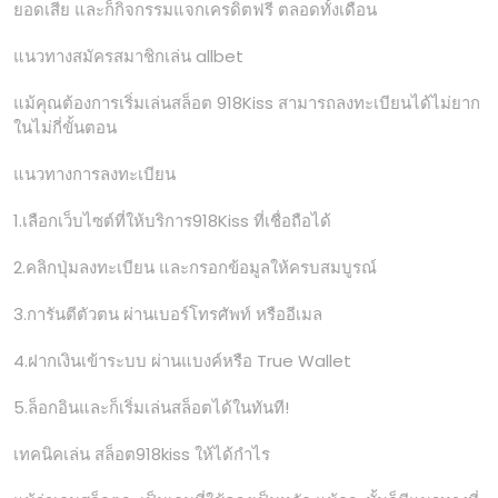
ยอดเสีย และก็กิจกรรมแจกเครดิตฟรี ตลอดทั้งเดือน
แนวทางสมัครสมาชิกเล่น allbet
แม้คุณต้องการเริ่มเล่นสล็อต 918Kiss สามารถลงทะเบียนได้ไม่ยาก
ในไม่กี่ขั้นตอน
แนวทางการลงทะเบียน
1.เลือกเว็บไซต์ที่ให้บริการ918Kiss ที่เชื่อถือได้
2.คลิกปุ่มลงทะเบียน และกรอกข้อมูลให้ครบสมบูรณ์
3.การันตีตัวตน ผ่านเบอร์โทรศัพท์ หรืออีเมล
4.ฝากเงินเข้าระบบ ผ่านแบงค์หรือ True Wallet
5.ล็อกอินและก็เริ่มเล่นสล็อตได้ในทันที!
เทคนิคเล่น สล็อต918kiss ให้ได้กำไร