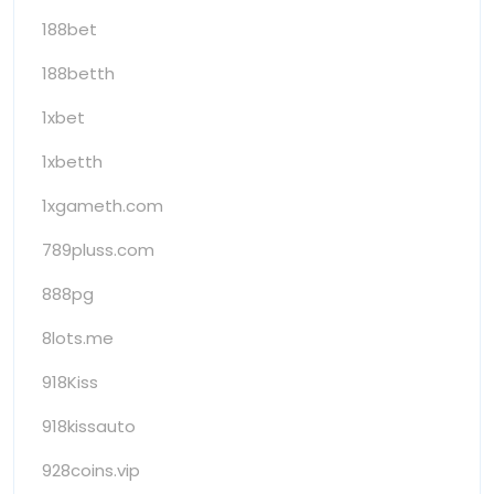
188bet
188betth
1xbet
1xbetth
1xgameth.com
789pluss.com
888pg
8lots.me
918Kiss
918kissauto
928coins.vip