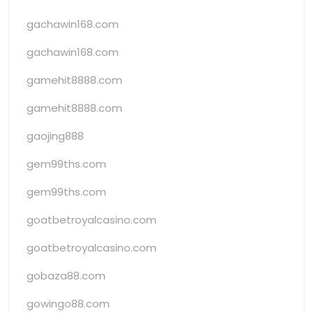
gachawin168.com
gachawin168.com
gamehit8888.com
gamehit8888.com
gaojing888
gem99ths.com
gem99ths.com
goatbetroyalcasino.com
goatbetroyalcasino.com
gobaza88.com
gowingo88.com