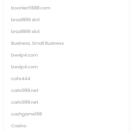
boonlert1688.com
brazil999 slot
brazil999 slot
Business, Small Business
bwvip4.com
bwvip4.com
cafe444
carlo999.net
carlo999.net
cashgame168
Casino