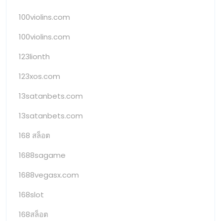
100violins.com
100violins.com
123lionth
123xos.com
13satanbets.com
13satanbets.com
168 สล็อต
1688sagame
1688vegasx.com
168slot
168สล็อต