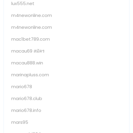
lux555.net
m4newonline.com
m4newonline.com
mac1bet789.com
macau69 สมัคร
macau888.win
marinapluss.com
mario678
mario678.club
mario678.info
mars95