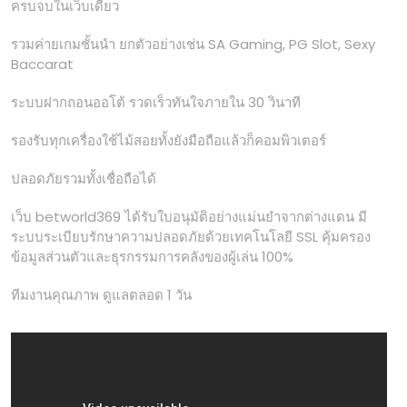
ครบจบในเว็บเดียว
ไม่
ต้อง
รวมค่ายเกมชั้นนำ ยกตัวอย่างเช่น SA Gaming, PG Slot, Sexy
แค
Baccarat
ป
สลิป
ระบบฝากถอนออโต้ รวดเร็วทันใจภายใน 30 วินาที
เล่น
ได้
รองรับทุกเครื่องใช้ไม้สอยทั้งยังมือถือแล้วก็คอมพิวเตอร์
ทุก
ประเภท
ปลอดภัยรวมทั้งเชื่อถือได้
ไม่
จำกัด
เว็บ betworld369 ได้รับใบอนุมัติอย่างแม่นยำจากต่างแดน มี
หมวด
ระบบระเบียบรักษาความปลอดภัยด้วยเทคโนโลยี SSL คุ้มครอง
Top
ข้อมูลส่วนตัวและธุรกรรมการคลังของผู้เล่น 100%
50
by
ทีมงานคุณภาพ ดูแลตลอด 1 วัน
Marcela