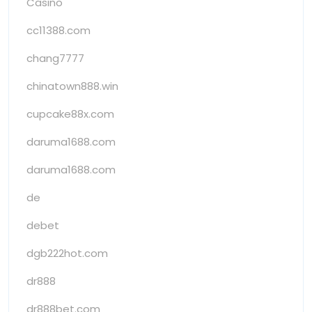
Casino
cc11388.com
chang7777
chinatown888.win
cupcake88x.com
daruma1688.com
daruma1688.com
de
debet
dgb222hot.com
dr888
dr888bet.com