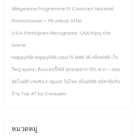
Allégeance Programme Et Constant Matériel
Promotionnel — FR Unlock Offer
U.S.A. Participant Recognized · USA Enjoy the
Game
Happy168 Happy168.casa 15 MAR 26 สล็อต168 เว็บ
ใหญ่ ทุนหนา ต้องแฮปปี้168 ทุกยอดฝาก 10% ฝาก – ถอน
อัตโนมัติ แข่งขัน E-Sport ในไทย สล็อต168 สมัครลุ้นรับ
ล้าน Top 47 by Consuelo
หมวดหมู่