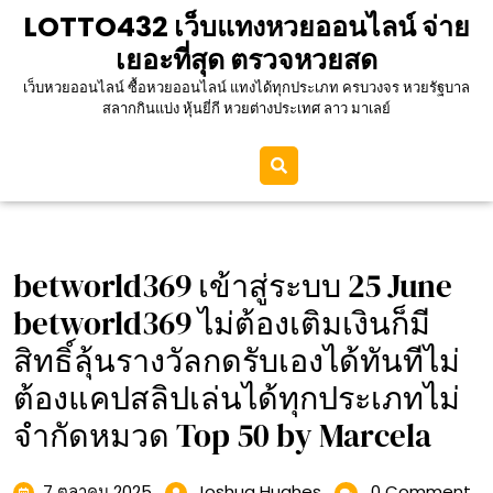
Skip
LOTTO432 เว็บแทงหวยออนไลน์ จ่าย
to
เยอะที่สุด ตรวจหวยสด
content
เว็บหวยออนไลน์ ซื้อหวยออนไลน์ แทงได้ทุกประเภท ครบวงจร หวยรัฐบาล
สลากกินแบ่ง หุ้นยี่กี หวยต่างประเทศ ลาว มาเลย์
betworld369 เข้าสู่ระบบ 25 June
betworld369 ไม่ต้องเติมเงินก็มี
สิทธิ์ลุ้นรางวัลกดรับเองได้ทันทีไม่
ต้องแคปสลิปเล่นได้ทุกประเภทไม่
จำกัดหมวด Top 50 by Marcela
7
betworld369
7 ตุลาคม 2025
Joshua Hughes
0 Comment