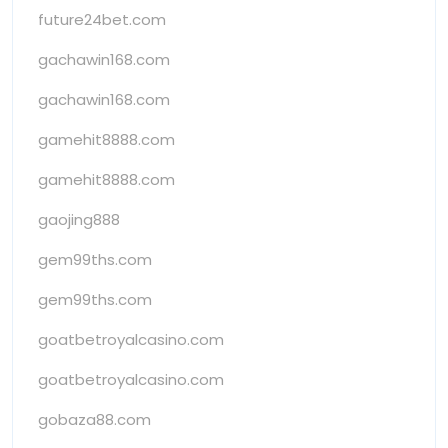
future24bet.com
gachawin168.com
gachawin168.com
gamehit8888.com
gamehit8888.com
gaojing888
gem99ths.com
gem99ths.com
goatbetroyalcasino.com
goatbetroyalcasino.com
gobaza88.com