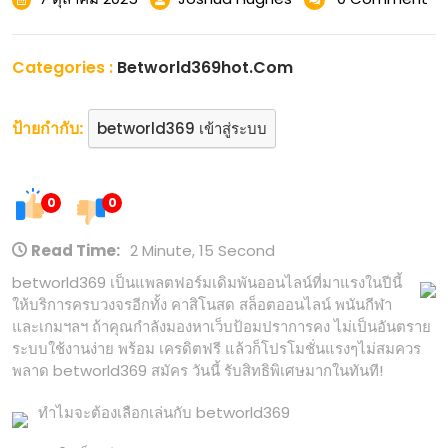
ตุลาคม
เข้า
2025
สู่
ระบบ
Categories :
Betworld369hot.com
25
June
ป้ายกำกับ:
betworld369 เข้าสู่ระบบ
betworld369
ไม่
ต้อง
เติม
0
0
เงิน
ก็
Read Time:
2 Minute, 15 Second
มี
betworld369 เป็นแพลตฟอร์มเดิมพันออนไลน์ที่มาแรงในปีนี้
สิทธิ์
ให้บริการครบวงจรอีกทั้ง คาสิโนสด สล็อตออนไลน์ พนันกีฬา
ลุ้น
และเกมฯลฯ ถ้าคุณกำลังมองหาเว็บป้อมปราการคง ไม่เป็นอันตราย
รางวัล
ระบบใช้งานง่าย พร้อม เครดิตฟรี แล้วก็โปรโมชั่นแรงๆไม่สมควร
กด
พลาด betworld369 สมัคร วันนี้ รับสิทธิพิเศษมากในทันที!
รับ
เอง
ทำไมจะต้องเลือกเล่นกับ betworld369
ได้
ทันที