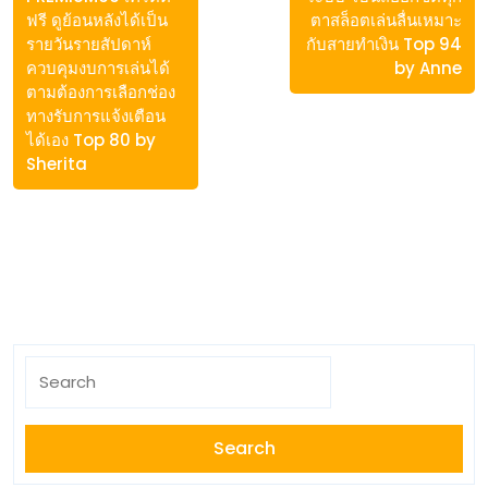
ฟรี ดูย้อนหลังได้เป็น
ตาสล็อตเล่นลื่นเหมาะ
รายวันรายสัปดาห์
กับสายทำเงิน Top 94
ควบคุมงบการเล่นได้
by Anne
ตามต้องการเลือกช่อง
ทางรับการแจ้งเตือน
ได้เอง Top 80 by
Sherita
Search
for: