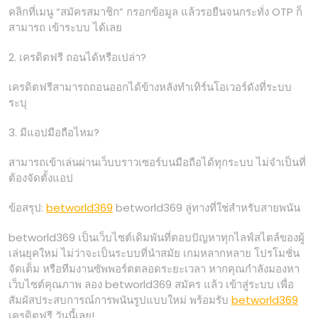
คลิกที่เมนู “สมัครสมาชิก” กรอกข้อมูล แล้วรอยืนจนกระทั่ง OTP ก็
สามารถ เข้าระบบ ได้เลย
2. เครดิตฟรี ถอนได้หรือเปล่า?
เครดิตฟรีสามารถถอนออกได้ข้างหลังทำเทิร์นโอเวอร์ดังที่ระบบ
ระบุ
3. มีแอปมือถือไหม?
สามารถเข้าเล่นผ่านเว็บบราวเซอร์บนมือถือได้ทุกระบบ ไม่จำเป็นที่
ต้องจัดตั้งแอป
ข้อสรุป:
betworld369
betworld369 ลู่ทางที่ใช่สำหรับสายพนัน
betworld369 เป็นเว็บไซต์เดิมพันที่ตอบปัญหาทุกไลฟ์สไตล์ของผู้
เล่นยุคใหม่ ไม่ว่าจะเป็นระบบที่นำสมัย เกมหลากหลาย โปรโมชั่น
จัดเต็ม หรือทีมงานซัพพอร์ตตลอดระยะเวลา หากคุณกำลังมองหา
เว็บไซต์คุณภาพ ลอง betworld369 สมัคร แล้ว เข้าสู่ระบบ เพื่อ
สัมผัสประสบการณ์การพนันรูปแบบใหม่ พร้อมรับ
betworld369
เครดิตฟรี วันนี้เลย!