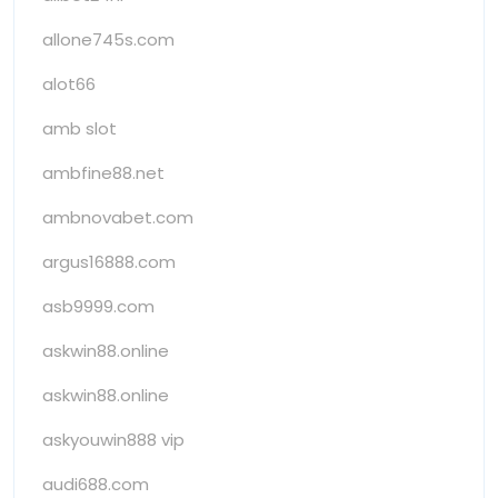
allone745s.com
alot66
amb slot
ambfine88.net
ambnovabet.com
argus16888.com
asb9999.com
askwin88.online
askwin88.online
askyouwin888 vip
audi688.com