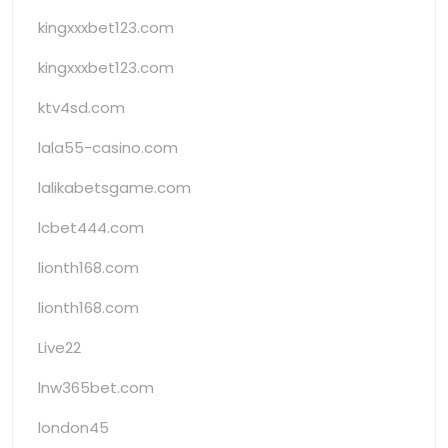
kingxxxbet123.com
kingxxxbet123.com
ktv4sd.com
lala55-casino.com
lalikabetsgame.com
lcbet444.com
lionth168.com
lionth168.com
Live22
lnw365bet.com
london45