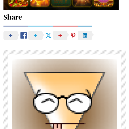
Share