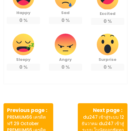
Happy
Sad
Excited
0
%
0
%
0
%
Sleepy
Angry
Surprise
0
%
0
%
0
%
แนะแนว
เรื่อง
Ne
Previous page
Next page
pos
Previous
PREMIUM66 เครดิต
du247 เข้าสู่ระบบ 12
post:
ฟรี 29 October
ธันวาคม du247 เข้าสู่
PREMIUM66 เครดิต
ระบบ โบนัสออกชัดทุก