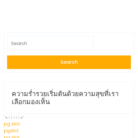
Search
for:
ความร่ำรวยเริ่มต้นด้วยความสุขที่เรา
เลือกมองเห็น
↘↓↓↓↓↓↙
pg slot
pgslot
pg slot