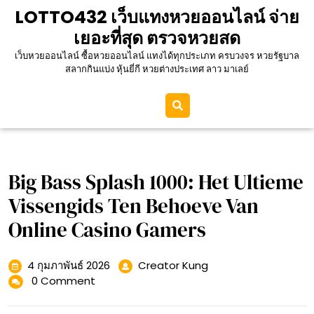
Skip
LOTTO432 เว็บแทงหวยออนไลน์ จ่าย
to
เยอะที่สุด ตรวจหวยสด
content
เว็บหวยออนไลน์ ซื้อหวยออนไลน์ แทงได้ทุกประเภท ครบวงจร หวยรัฐบาล
สลากกินแบ่ง หุ้นยี่กี หวยต่างประเทศ ลาว มาเลย์
Big Bass Splash 1000: Het Ultieme
Vissengids Ten Behoeve Van
Online Casino Gamers
4
Big
4 กุมภาพันธ์ 2026
Creator Kung
กุมภาพันธ์
Bass
0 Comment
2026
Splash
1000: