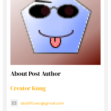
About Post Author
Creator Kung
aba010.seo@gmail.com