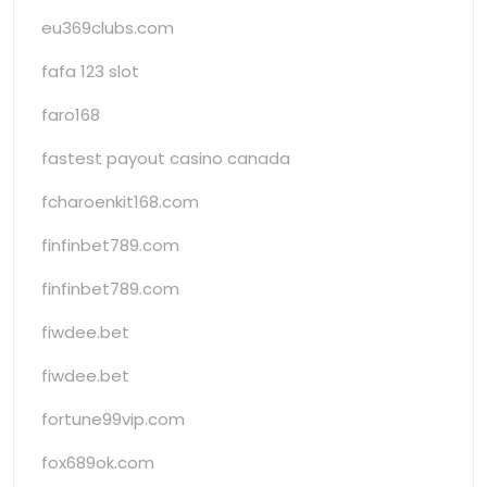
eu369clubs.com
fafa 123 slot
faro168
fastest payout casino canada
fcharoenkit168.com
finfinbet789.com
finfinbet789.com
fiwdee.bet
fiwdee.bet
fortune99vip.com
fox689ok.com