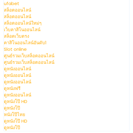
ufabet
สล็อตออนไลน์
สล็อตออนไลน์
สล็อตออนไลน์ใหม่ๆ
เว็บคาสิโนออนไลน์
สล็อตเว็บตรง
คาสิโนออนไลน์อันดับ1
Slot online
ศูนย์รวมเว็บสล็อตออนไลน์
ศูนย์รวมเว็บสล็อตออนไลน์
ดูหนังออนไลน์
ดูหนังออนไลน์
ดูหนังออนไลน์
ดูหนังฟรี
ดูหนังออนไลน์
ดูหนังโป๊ HD
ดูหนังโป๊
หนังโป๊ไทย
ดูหนังโป๊ HD
ดูหนังโป๊