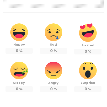
Happy
Sad
Excited
0
%
0
%
0
%
Sleepy
Angry
Surprise
0
%
0
%
0
%