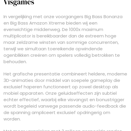
Visgames
In vergelijking met onze voorgangers Big Bass Bonanza
en Big Bass Amazon Xtreme bieden wij een
evenwichtige middenweg. De 1000x maximum
multiplicator is bereikbaarder dan de extreem hoge
maar zeldzame winsten van sommige concurrenten,
terwijl we simultaan toereikende opwindende
ogenblikken creëren om spelers volledig betrokken te
behouden.
Het grafische presentatie combineert heldere, moderne
3D-animaties door middel van soepele gameplay die
exclusief haperen functioneert op zowel desktop als
mobiel apparaten. Onze geluidseffecten zijn subtiel
echter effectief, waarbij elke visvangst en bonustrigger
wordt begeleid vanwege passende audio-feedback die
de spanning ampliceert exclusief opdringerig om
worden.