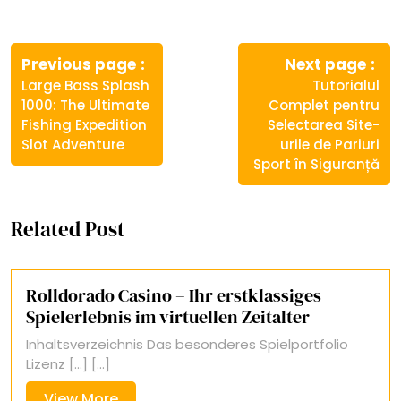
แนะแนว
เรื่อง
Ne
Previous page
Next page
pos
Previous
Large Bass Splash
Tutorialul
post:
1000: The Ultimate
Complet pentru
Fishing Expedition
Selectarea Site-
Slot Adventure
urile de Pariuri
Sport în Siguranță
Related Post
Rolldorado Casino – Ihr erstklassiges
Spielerlebnis im virtuellen Zeitalter
Inhaltsverzeichnis Das besonderes Spielportfolio
Lizenz […] [...]
View
View More