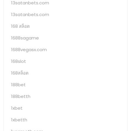
13satanbets.com
13satanbets.com
168 สล็อต
1688sagame
1688vegasx.com
168slot
168สล็อต
188bet
188betth
1xbet
1xbetth