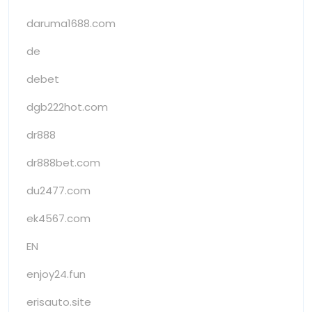
daruma1688.com
de
debet
dgb222hot.com
dr888
dr888bet.com
du2477.com
ek4567.com
EN
enjoy24.fun
erisauto.site