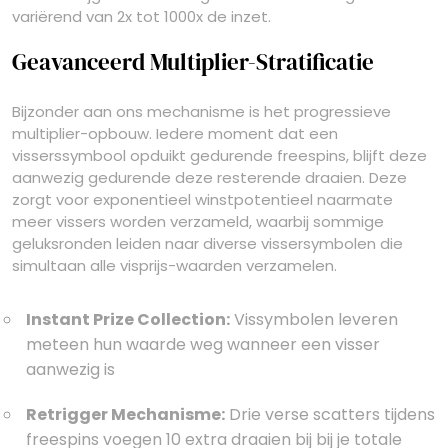
variërend van 2x tot 1000x de inzet.
Geavanceerd Multiplier-Stratificatie
Bijzonder aan ons mechanisme is het progressieve
multiplier-opbouw. Iedere moment dat een
visserssymbool opduikt gedurende freespins, blijft deze
aanwezig gedurende deze resterende draaien. Deze
zorgt voor exponentieel winstpotentieel naarmate
meer vissers worden verzameld, waarbij sommige
geluksronden leiden naar diverse vissersymbolen die
simultaan alle visprijs-waarden verzamelen.
Instant Prize Collection:
Vissymbolen leveren
meteen hun waarde weg wanneer een visser
aanwezig is
Retrigger Mechanisme:
Drie verse scatters tijdens
freespins voegen 10 extra draaien bij bij je totale