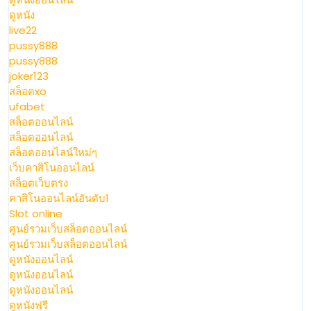
ดูหนัง
live22
pussy888
pussy888
joker123
สล็อตxo
ufabet
สล็อตออนไลน์
สล็อตออนไลน์
สล็อตออนไลน์ใหม่ๆ
เว็บคาสิโนออนไลน์
สล็อตเว็บตรง
คาสิโนออนไลน์อันดับ1
Slot online
ศูนย์รวมเว็บสล็อตออนไลน์
ศูนย์รวมเว็บสล็อตออนไลน์
ดูหนังออนไลน์
ดูหนังออนไลน์
ดูหนังออนไลน์
ดูหนังฟรี