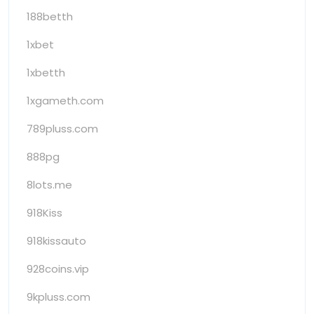
188betth
1xbet
1xbetth
1xgameth.com
789pluss.com
888pg
8lots.me
918Kiss
918kissauto
928coins.vip
9kpluss.com