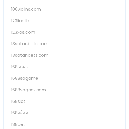
100violins.com
123lionth
123xos.com
13satanbets.com
13satanbets.com
168 สล็อต
1688sagame
1688vegasx.com
168slot
168สล็อต
188bet