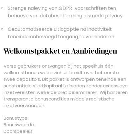
Strenge naleving van GDPR-voorschriften ten
behoeve van databescherming alsmede privacy
Geautomatiseerde uitlogoptie na inactiviteit
teneinde onbevoegd toegang te verhinderen
Welkomstpakket en Aanbiedingen
Verse gebruikers ontvangen bij het speelhuis één
welkomstbonus welke zich uitbreidt over het eerste
twee deposito’s. Dit pakket is ontworpen teneinde een
substantiële startkapitaal te bieden zonder excessieve
inzetvereisten welke de pret belemmeren. Wij hanteren
transparante bonuscondities middels realistische
inzetvoorwaarden.
Bonustype
Bonuswaarde
Doorspeeleis