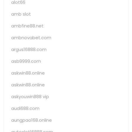
alot66
amb slot
ambfine88.net
ambnovabet.com
argus16888.com
asb9999.com
askwin88.online
askwin88.online
askyouwin888 vip
audi688.com
aungpao168.online
autoslot16888.com