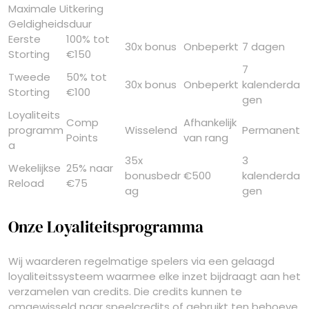
Maximale Uitkering
Geldigheidsduur
Eerste
100% tot
30x bonus
Onbeperkt
7 dagen
Storting
€150
7
Tweede
50% tot
30x bonus
Onbeperkt
kalenderda
Storting
€100
gen
Loyaliteits
Comp
Afhankelijk
programm
Wisselend
Permanent
Points
van rang
a
35x
3
Wekelijkse
25% naar
bonusbedr
€500
kalenderda
Reload
€75
ag
gen
Onze Loyaliteitsprogramma
Wij waarderen regelmatige spelers via een gelaagd
loyaliteitssysteem waarmee elke inzet bijdraagt aan het
verzamelen van credits. Die credits kunnen te
omgewisseld naar speelcredits of gebruikt ten behoeve