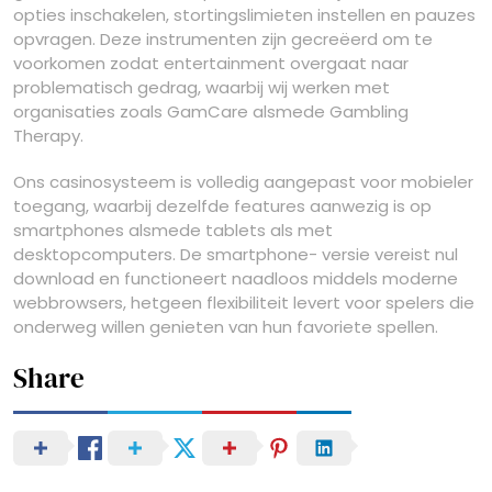
opties inschakelen, stortingslimieten instellen en pauzes
opvragen. Deze instrumenten zijn gecreëerd om te
voorkomen zodat entertainment overgaat naar
problematisch gedrag, waarbij wij werken met
organisaties zoals GamCare alsmede Gambling
Therapy.
Ons casinosysteem is volledig aangepast voor mobieler
toegang, waarbij dezelfde features aanwezig is op
smartphones alsmede tablets als met
desktopcomputers. De smartphone- versie vereist nul
download en functioneert naadloos middels moderne
webbrowsers, hetgeen flexibiliteit levert voor spelers die
onderweg willen genieten van hun favoriete spellen.
Share