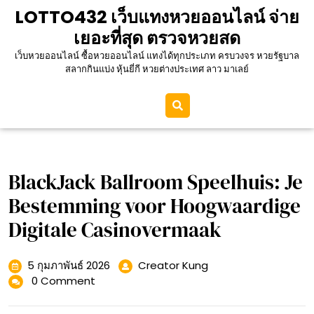
Skip
LOTTO432 เว็บแทงหวยออนไลน์ จ่าย
to
เยอะที่สุด ตรวจหวยสด
content
เว็บหวยออนไลน์ ซื้อหวยออนไลน์ แทงได้ทุกประเภท ครบวงจร หวยรัฐบาล
สลากกินแบ่ง หุ้นยี่กี หวยต่างประเทศ ลาว มาเลย์
BlackJack Ballroom Speelhuis: Je
Bestemming voor Hoogwaardige
Digitale Casinovermaak
5
BlackJack
5 กุมภาพันธ์ 2026
Creator Kung
กุมภาพันธ์
Ballroom
0 Comment
2026
Speelhuis:
Je