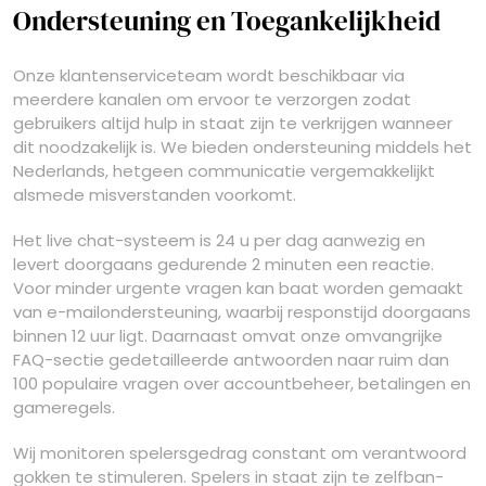
Ondersteuning en Toegankelijkheid
Onze klantenserviceteam wordt beschikbaar via
meerdere kanalen om ervoor te verzorgen zodat
gebruikers altijd hulp in staat zijn te verkrijgen wanneer
dit noodzakelijk is. We bieden ondersteuning middels het
Nederlands, hetgeen communicatie vergemakkelijkt
alsmede misverstanden voorkomt.
Het live chat-systeem is 24 u per dag aanwezig en
levert doorgaans gedurende 2 minuten een reactie.
Voor minder urgente vragen kan baat worden gemaakt
van e-mailondersteuning, waarbij responstijd doorgaans
binnen 12 uur ligt. Daarnaast omvat onze omvangrijke
FAQ-sectie gedetailleerde antwoorden naar ruim dan
100 populaire vragen over accountbeheer, betalingen en
gameregels.
Wij monitoren spelersgedrag constant om verantwoord
gokken te stimuleren. Spelers in staat zijn te zelfban-