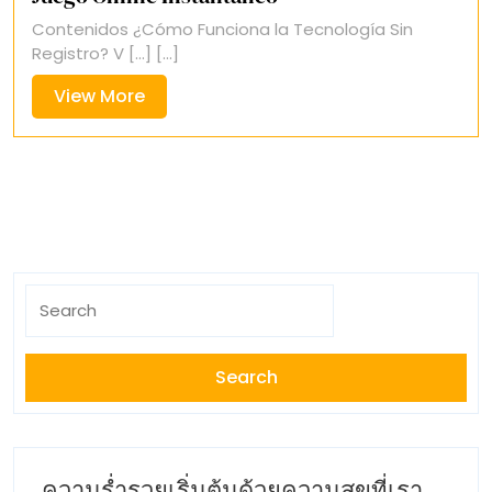
Contenidos ¿Cómo Funciona la Tecnología Sin
Registro? V […] [...]
View
View More
More
Search
for:
ความร่ำรวยเริ่มต้นด้วยความสุขที่เรา