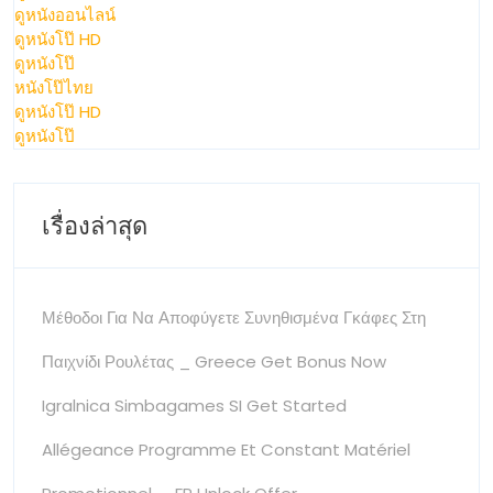
ดูหนังออนไลน์
ดูหนังโป๊ HD
ดูหนังโป๊
หนังโป๊ไทย
ดูหนังโป๊ HD
ดูหนังโป๊
เรื่องล่าสุด
Μέθοδοι Για Να Αποφύγετε Συνηθισμένα Γκάφες Στη
Παιχνίδι Ρουλέτας _ Greece Get Bonus Now
Igralnica Simbagames SI Get Started
Allégeance Programme Et Constant Matériel