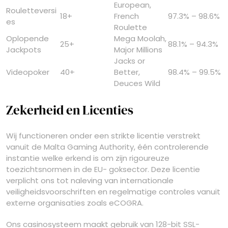
European,
Rouletteversi
18+
French
97.3% – 98.6%
es
Roulette
Oplopende
Mega Moolah,
25+
88.1% – 94.3%
Jackpots
Major Millions
Jacks or
Videopoker
40+
Better,
98.4% – 99.5%
Deuces Wild
Zekerheid en Licenties
Wij functioneren onder een strikte licentie verstrekt
vanuit de Malta Gaming Authority, één controlerende
instantie welke erkend is om zijn rigoureuze
toezichtsnormen in de EU- goksector. Deze licentie
verplicht ons tot naleving van internationale
veiligheidsvoorschriften en regelmatige controles vanuit
externe organisaties zoals eCOGRA.
Ons casinosysteem maakt gebruik van 128-bit SSL-