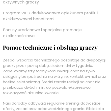
aktywnych graczy
Program VIP z dedykowanym opiekunem profilu i
ekskluzywnymi benefitami
Bonusy urodzinowe i specjalne promocje
okolicznościowe
Pomoc techniczne i obsługa graczy
Zespół wsparcia technicznego pozostaje do dyspozycji
graczy przez pełną dobę, siedem dni w tygodniu.
Zapewniamy trzy formy komunikacji: chat na żywo
osiągalny bezpośrednio na witrynie, kontakt e-mail oraz
hotline telefoniczną. Średni termin reakcji na chat nie
przekracza dwóch min, co pozwala ekspresowo
rozwiązywać aktualne kwestie.
Nasi doradcy odbywają regularne treningi dotyczące
oferty, zasad oraz odpowiedzialnego grania. Biblioteka