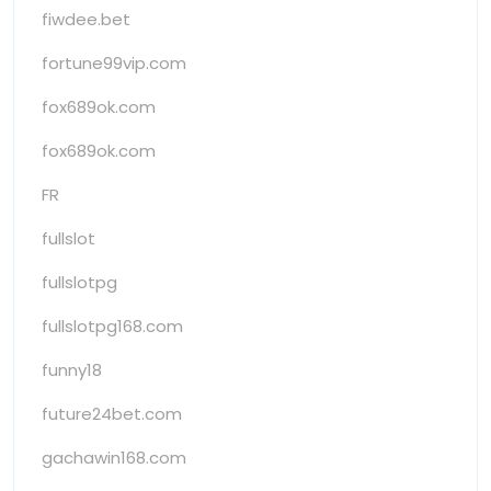
fiwdee.bet
fortune99vip.com
fox689ok.com
fox689ok.com
FR
fullslot
fullslotpg
fullslotpg168.com
funny18
future24bet.com
gachawin168.com