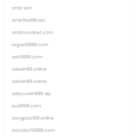
amb slot
ambfine88.net
ambnovabet.com
argus16888.com
asb9999.com
askwin88.online
askwin88.online
askyouwin888 vip
audi688.com
aungpao168.online
autoslot16888.com