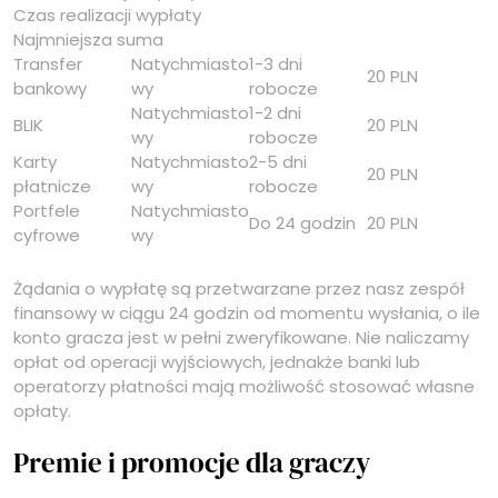
Czas realizacji wypłaty
Najmniejsza suma
Transfer
Natychmiasto
1-3 dni
20 PLN
bankowy
wy
robocze
Natychmiasto
1-2 dni
BLIK
20 PLN
wy
robocze
Karty
Natychmiasto
2-5 dni
20 PLN
płatnicze
wy
robocze
Portfele
Natychmiasto
Do 24 godzin
20 PLN
cyfrowe
wy
Żądania o wypłatę są przetwarzane przez nasz zespół
finansowy w ciągu 24 godzin od momentu wysłania, o ile
konto gracza jest w pełni zweryfikowane. Nie naliczamy
opłat od operacji wyjściowych, jednakże banki lub
operatorzy płatności mają możliwość stosować własne
opłaty.
Premie i promocje dla graczy