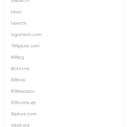
188betth
1xbet
1xbetth
1xgameth.com
789pluss.com
888pg
8lots.me
918Kiss
918kissauto
928coins.vip
9kpluss.com
a9a9.org