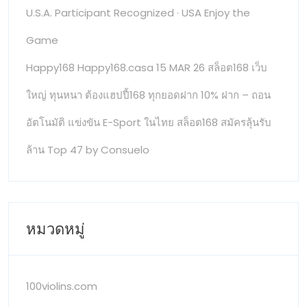
U.S.A. Participant Recognized · USA Enjoy the
Game
Happy168 Happy168.casa 15 MAR 26 สล็อต168 เว็บ
ใหญ่ ทุนหนา ต้องแฮปปี้168 ทุกยอดฝาก 10% ฝาก – ถอน
อัตโนมัติ แข่งขัน E-Sport ในไทย สล็อต168 สมัครลุ้นรับ
ล้าน Top 47 by Consuelo
หมวดหมู่
100violins.com