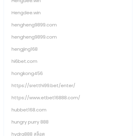
Hengdee.win
Hengdee.win
hengheng9899.com
hengheng9899.com
hengjing168
hi6bet.com
hongkong456
https://sretthi99.bet/enter/
https://www.etbet16888.com/
hubbet168.com
hungry purry 888
hydra888 สล็อต