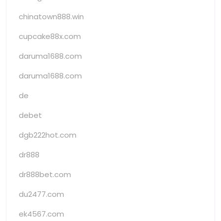
chinatown888.win
cupcake88x.com
daruma1688.com
daruma1688.com
de
debet
dgb222hot.com
dr888
dr888bet.com
du2477.com
ek4567.com