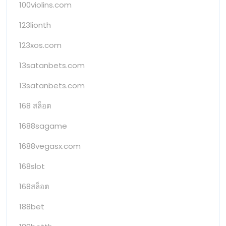
100violins.com
123lionth
123xos.com
13satanbets.com
13satanbets.com
168 สล็อต
1688sagame
1688vegasx.com
168slot
168สล็อต
188bet