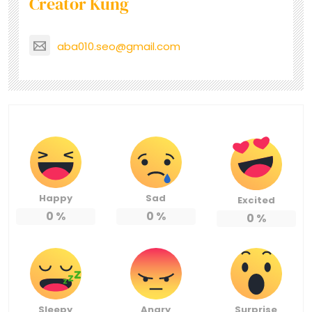
Creator Kung
aba010.seo@gmail.com
Happy
Sad
Excited
0
%
0
%
0
%
Sleepy
Angry
Surprise