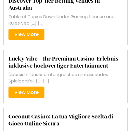
Discover Top-tier Betting Venues in
Australia
Table of Topics Down Under Gaming License and
Rules Sec […] [...]
View
View More
More
Lucky Vibe – Ihr Premium Casino-Erlebnis
inklusive hochwertiger Entertainment
Übersicht Unser umfangreiches umfassendes
Spielportfoli […] [...]
View
View More
More
Coconut Casino: La tua Migliore Scelta di
Gioco Online Sicura