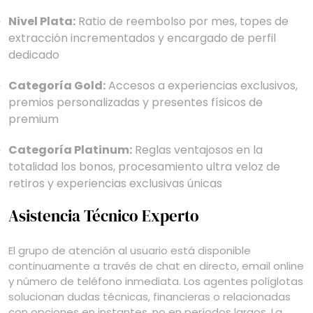
Nivel Plata:
Ratio de reembolso por mes, topes de
extracción incrementados y encargado de perfil
dedicado
Categoría Gold:
Accesos a experiencias exclusivos,
premios personalizadas y presentes físicos de
premium
Categoría Platinum:
Reglas ventajosos en la
totalidad los bonos, procesamiento ultra veloz de
retiros y experiencias exclusivas únicas
Asistencia Técnico Experto
El grupo de atención al usuario está disponible
continuamente a través de chat en directo, email online
y número de teléfono inmediata. Los agentes políglotas
solucionan dudas técnicas, financieras o relacionadas
con opciones en instantes, no en períodos largos. La