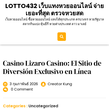
Skip
LOTTO432 เว็บแทงหวยออนไลน์ จ่าย
to
เยอะที่สุด ตรวจหวยสด
content
เว็บหวยออนไลน์ ซื้อหวยออนไลน์ แทงได้ทุกประเภท ครบวงจร หวยรัฐบาล
สลากกินแบ่ง หุ้นยี่กี หวยต่างประเทศ ลาว มาเลย์
Casino Lizaro Casino: El Sitio de
Diversión Exclusivo en Línea
3
Casino
3 กุมภาพันธ์ 2026
Creator Kung
กุมภาพันธ์
Lizaro
0 Comment
2026
Casino:
El
Sitio
Categories :
Uncategorized