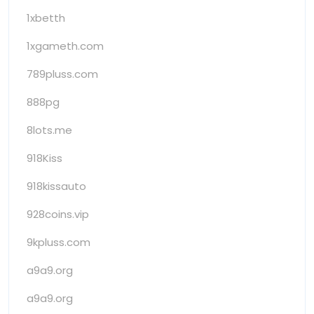
1xbetth
1xgameth.com
789pluss.com
888pg
8lots.me
918Kiss
918kissauto
928coins.vip
9kpluss.com
a9a9.org
a9a9.org