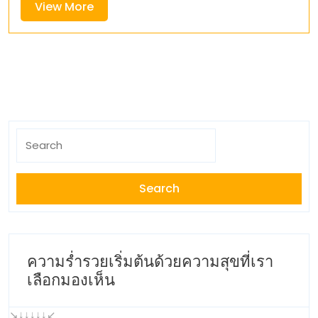
View
View More
More
Search
for:
ความร่ำรวยเริ่มต้นด้วยความสุขที่เรา
เลือกมองเห็น
↘↓↓↓↓↓↙