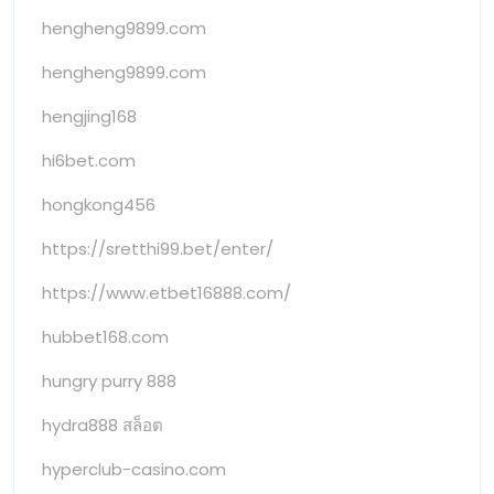
hengheng9899.com
hengheng9899.com
hengjing168
hi6bet.com
hongkong456
https://sretthi99.bet/enter/
https://www.etbet16888.com/
hubbet168.com
hungry purry 888
hydra888 สล็อต
hyperclub-casino.com