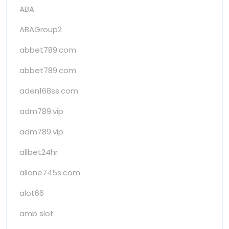
ABA
ABAGroup2
abbet789.com
abbet789.com
aden168ss.com
adm789.vip
adm789.vip
allbet24hr
allone745s.com
alot66
amb slot