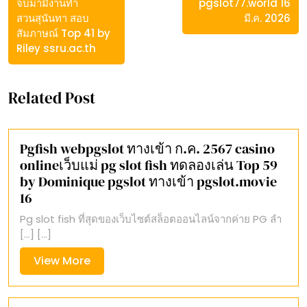
จบมามีงานทำ
pgslot77.world 16
สวนสุนันทา สอบ
มี.ค. 2026
สัมภาษณ์ Top 41 by
Riley ssru.ac.th
Related Post
Pgfish webpgslot ทางเข้า ก.ค. 2567 casino
onlineเว็บแม่ pg slot fish ทดลองเล่น Top 59
by Dominique pgslot ทางเข้า pgslot.movie
16
Pg slot fish ที่สุดของเว็บไซต์สล็อตออนไลน์จากค่าย PG ลำ
[…] [...]
View
View More
More