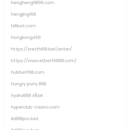
hengheng9899.com
hengjing168
hi6bet.com
hongkong456
https://sretthi99.bet/enter/
https://www.etbet16888.com/
hubbet168.com
hungry purry 888
hydra888 สล็อต
hyperclub-casino.com
ib888pro.bet