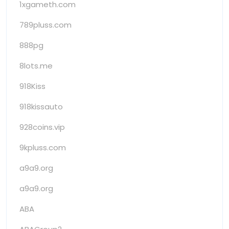
1xgameth.com
789pluss.com
888pg
8lots.me
918Kiss
918kissauto
928coins.vip
9kpluss.com
a9a9.org
a9a9.org
ABA