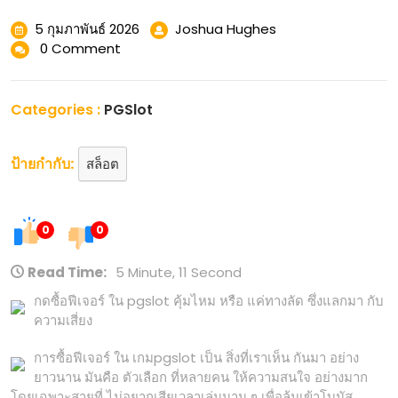
5
casino
5 กุมภาพันธ์ 2026
Joshua Hughes
กุมภาพันธ์
pgslot
0 Comment
2026
สล็อต
โบนัส
แตก
Categories :
PGSlot
หนัก
โปร
ป้ายกำกับ:
สล็อต
แรง
เล่น
คุ้ม
ทุก
0
0
ยอด
ฝาก
Read Time:
5 Minute, 11 Second
น้อย
กดซื้อฟีเจอร์ ใน pgslot คุ้มไหม หรือ แค่ทางลัด ซึ่งแลกมา กับ
ก็ได้
ความเสี่ยง
ลุ้น
เว็บ
การซื้อฟีเจอร์ ใน เกมpgslot เป็น สิ่งที่เราเห็น กันมา อย่าง
ตรง
ยาวนาน มันคือ ตัวเลือก ที่หลายคน ให้ความสนใจ อย่างมาก
fullslotpg2.com
โดยเฉพาะสายที่ ไม่อยากเสียเวลาเล่นนาน ๆ เพื่อลุ้นเข้าโบนัส