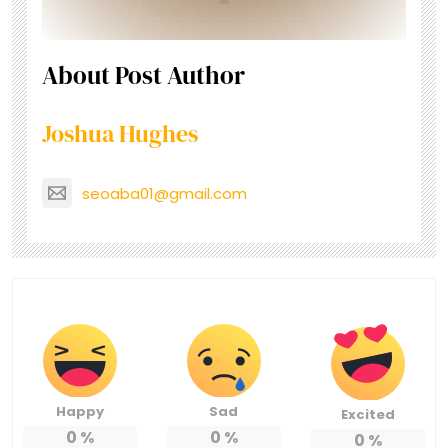
About Post Author
Joshua Hughes
seoaba01@gmail.com
Happy
Sad
Excited
0
%
0
%
0
%