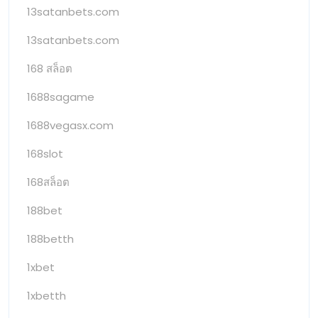
13satanbets.com
13satanbets.com
168 สล็อต
1688sagame
1688vegasx.com
168slot
168สล็อต
188bet
188betth
1xbet
1xbetth