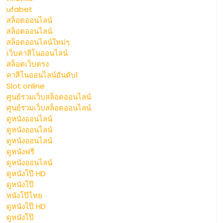
ufabet
สล็อตออนไลน์
สล็อตออนไลน์
สล็อตออนไลน์ใหม่ๆ
เว็บคาสิโนออนไลน์
สล็อตเว็บตรง
คาสิโนออนไลน์อันดับ1
Slot online
ศูนย์รวมเว็บสล็อตออนไลน์
ศูนย์รวมเว็บสล็อตออนไลน์
ดูหนังออนไลน์
ดูหนังออนไลน์
ดูหนังออนไลน์
ดูหนังฟรี
ดูหนังออนไลน์
ดูหนังโป๊ HD
ดูหนังโป๊
หนังโป๊ไทย
ดูหนังโป๊ HD
ดูหนังโป๊