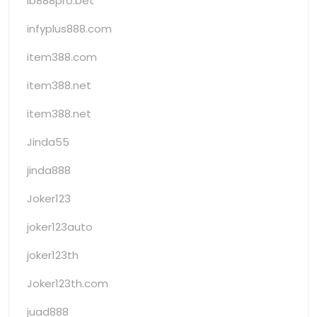
ib888pro.bet
infyplus888.com
item388.com
item388.net
item388.net
Jinda55
jinda888
Joker123
joker123auto
joker123th
Joker123th.com
juad888