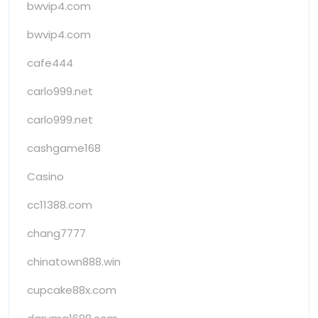
bwvip4.com
bwvip4.com
cafe444
carlo999.net
carlo999.net
cashgame168
Casino
cc11388.com
chang7777
chinatown888.win
cupcake88x.com