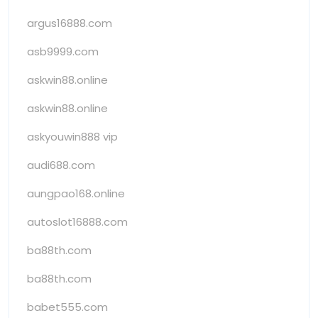
argus16888.com
asb9999.com
askwin88.online
askwin88.online
askyouwin888 vip
audi688.com
aungpao168.online
autoslot16888.com
ba88th.com
ba88th.com
babet555.com