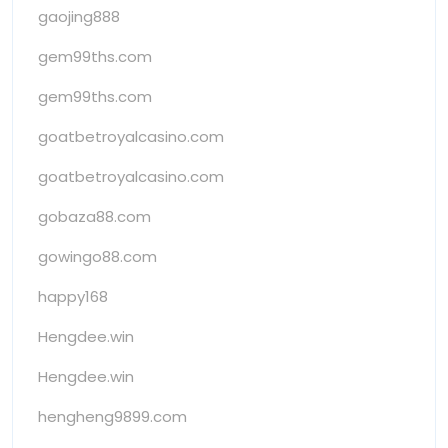
gaojing888
gem99ths.com
gem99ths.com
goatbetroyalcasino.com
goatbetroyalcasino.com
gobaza88.com
gowingo88.com
happy168
Hengdee.win
Hengdee.win
hengheng9899.com