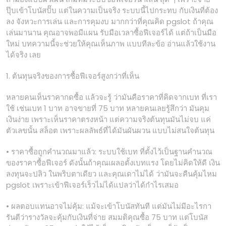
ปุ๊บเข้าโบนัสปั๊บ แต่ในความเป็นจริง ระบบนี้ไปกระทบ กับเงินที่ต้อง
ลง จังหวะการเล่น และการคุมงบ มากกว่าที่คุณคิด pgslot ถ้าคุณ
เล่นมานาน คุณอาจพอมีแผน รับมือเวลาซื้อฟีเจอร์ได้ แต่ถ้าเป็นมือ
ใหม่ บทความนี้จะช่วยให้คุณเห็นภาพ แบบทีละข้อ อ่านแล้วใช้งาน
ได้จริง เลย
1. ต้นทุนจริงของการซื้อฟีเจอร์สูงกว่าที่เห็น
หลายคนเห็นราคากดซื้อ แล้วจะรู้ ว่ามันคือราคาที่คิดจากเบท ที่เรา
ใช้ เช่นเบท 1 บาท อาจขายที่ 75 บาท หลายคนเลยรู้สึกว่า มันคุม
เงินง่าย เพราะเห็นราคาตรงหน้า แต่ความจริงต้นทุนมันไม่จบ แค่
ตัวเลขนั้น สล็อต เพราะผลลัพธ์ที่ได้มันผันผวน แบบไม่สนใจต้นทุน
• ราคาซื้อถูกคำนวณมาแล้ว: ระบบใช้เบท ที่ตั้งไว้เป็นฐานคำนวณ
ของราคาซื้อฟีเจอร์ ดังนั้นถ้าคุณเผลอตั้งเบทแรง โดยไม่คิดให้ดี เงิน
ลงทุนจะปลิว ในพริบตาเดียว และคุณเดาไม่ได้ ว่ามันจะคืนคุ้มไหม
pgslot เพราะเข้าฟีเจอร์เร็วไม่ได้แปลว่าได้กำไรเสมอ
• ผลตอบแทนอาจไม่คุ้ม: แม้จะเข้าโบนัสทันที แต่มันไม่มีอะไรกา
รันตีว่ารางวัลจะคุ้มกับเงินที่จ่าย สมมติคุณซื้อ 75 บาท แต่โบนัส