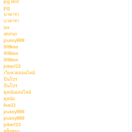
pg slot
pg
บาคาร่า
บาคาร่า
sa
slotxo
pussy888
918kiss
918kiss
918kiss
joker123
เว็บหวยออนไลน์
ปั่นโปร
ปั่นโปร
ดูหนังออนไลน์
ดูหนัง
live22
pussy888
pussy888
joker123
สล็อตxo