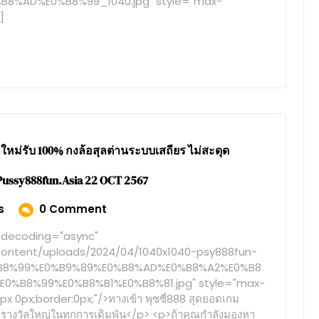
8%AD%E0%B8%99_1040.jpg" style="max-
เกม
]
มากว่า
3,000
เกม
ระบบ
เสถียร
ไม่
สะดุด
Pussy888
แจก
ม่รับ 100% กงล้อสุลต่านระบบเสถียร ไม่สะดุด
โปร
Pussy888
โม
e Pussy888fun.asia 22 OCT 2567
บริการ
ชั่น
เกม
คา
Pussy888
เครดิต
s
0 Comment
สิ
บริการ
ฟรี
โน
 decoding="async"
เกม
Top
ครบ
content/uploads/2024/04/1040x1040-psy888fun-
คา
82
วงจร
B8%99%E0%B9%89%E0%B8%AD%E0%B8%A2%E0%B8
สิ
By
สมาชิก
%B8%99%E0%B8%B1%E0%B8%81.jpg" style="max-
โน
Gabrielle
ใหม่
px 0px;border:0px;"/>ทางเข้า พุซซี่888 สุดยอดเกม
รับ
ครบ
Pussy888fun.asia
นะรางวัลใหญ่ในทุกการเดิมพัน</p> <p>ถ้าคุณกำลังมองหา
100%
วงจร