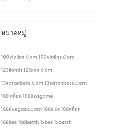
หมวดหมู่
100violins.com
100violins.com
123lionth
123xos.com
13satanbets.com
13satanbets.com
168 สล็อต
1688sagame
1688vegasx.com
168slot
168สล็อต
188bet
188betth
1xbet
1xbetth