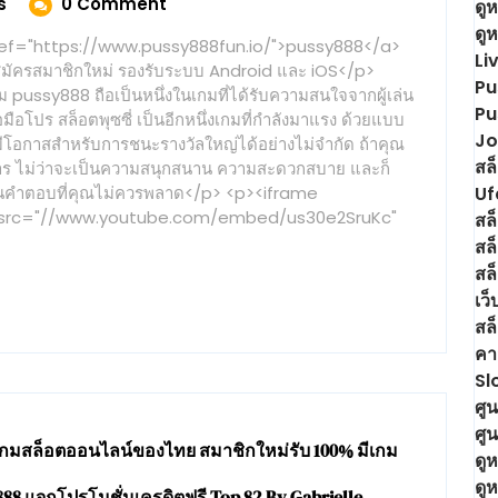
2025
Pussy888
แตก
s
0 Comment
ดู
By
25
8
ง่าย
Deena
ดูห
พุซซี่888
ef="https://www.pussy888fun.io/">pussy888</a>
APR
ไม่
Tiger-
Li
รับ
นสมัครสมาชิกใหม่ รองรับระบบ Android และ iOS</p>
News.info
2025
พูด
ประกัน
Pu
ม pussy888 ถือเป็นหนึ่งในเกมที่ได้รับความสนใจจากผู้เล่น
2
25
เยอะ
การ
Pu
JUL
ือมือโปร สล็อตพุซซี่ เป็นอีกหนึ่งเกมที่กำลังมาแรง ด้วยแบบ
พุซซี่888
Top
เงิน
25
Jo
ล้วก็มีโอกาสสำหรับการชนะรางวัลใหญ่ได้อย่างไม่จำกัด ถ้าคุณ
มั่นคง
รับ
89
สล
าร ไม่ว่าจะเป็นความสนุกสนาน ความสะดวกสบาย และก็
ปลอดภัย
ประกัน
By
เว็บ
เป็นคำตอบที่คุณไม่ควรพลาด</p> <p><iframe
Uf
การ
Deena
ตรง
0" src="//www.youtube.com/embed/us30e2SruKc"
สล
เงิน
Tiger-
มาตรฐาน
สล
มั่นคง
News.info
สากล
ปลอดภัย
2
สล
สล็อต
เว็บ
JUL
วอ
เว
เลท
ตรง
25
สล
เกม
มาตรฐาน
คา
คา
สากล
Sl
สิโน
สล็อต
บา
ศู
วอ
คา
ศู
เลท
ร่า
มเกมสล็อตออนไลน์ของไทย สมาชิกใหม่รับ 100% มีเกม
ดู
ยิง
เกม
ปลา
ดู
คา
888 แจกโปรโมชั่นเครดิตฟรี Top 82 By Gabrielle