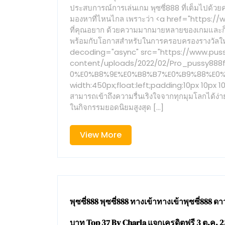
ประสบการณ์การเล่นเกม พุซซี่888 ที่เต็มไปด้ว
มองหาที่ไหนไกล เพราะว่า <a href="https:
ที่คุณอยาก ด้วยความมากมายหลายของเกมและก็ร
พร้อมกับโอกาสสำหรับในการครอบครองรางวัลใหญ
decoding="async" src="https://www.pus
content/uploads/2022/02/Pro_pussy
0%E0%B8%9E%E0%B8%B7%E0%B9%88%E0%B
width:450px;float:left;padding:10px 10px 10
สามารถเข้าถึงความรื่นเริงใจจากทุกมุมโลกได้ง่
ในกิจกรรมยอดนิยมสูงสุด [...]
View
View More
More
พุซซี่888 พุซซี่888 ทางเข้าทางเข้าพุซซี่888 ด
บาท Top 37 By Charla แจกเครดิตฟรี 3 ต.ค. 2