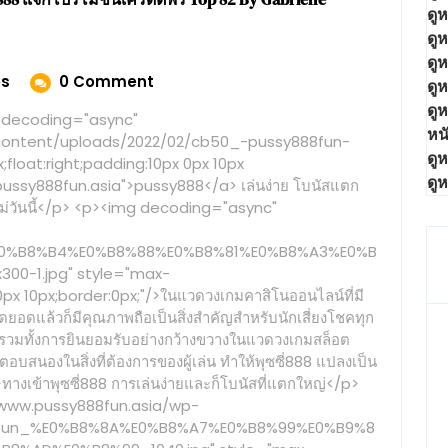
สล็อต
ดู
สิโน
พุซซี่888
ดูห
บา
ดาวน์โหลด
คา
ดู
APK/IOS
Pussy888
es
0 Comment
ร่า
Top
ดู
11
78
ยิง
ดูห
 decoding="async"
By
ตุลาคม
ปลา
หน
content/uploads/2022/02/cb50_-pussy888fun-
Kali
2024
สล็อต
ดู
Pussy888fun
float:right;padding:10px 0px 10px
Pussy888
พุซซี่888
ดูห
pussy888fun.asia">pussy888</a> เล่นง่าย โบนัสแตก
ศูนย์
ดาวน์โหลด
หม่วันนี้</p> <p><img decoding="async"
รวม
APK/IOS
เกม
Top
%E0%B8%B4%E0%B8%88%E0%B8%81%E0%B8%A3%E0%B
สล็อต
78
00-1.jpg" style="max-
ออนไลน์
By
0px 10px;border:0px;"/>ในแวดวงเกมคาสิโนออนไลน์ที่มี
ของ
Kali
สุดยอดแล้วก็มีคุณภาพถือเป็นสิ่งสำคัญสำหรับนักเสี่ยงโชคทุก
ไทย
Pussy888fun.io
วมทั้งการยินยอมรับอย่างกว้างขวางในแวดวงเกมสล็อต
สมาชิก
่ตอบสนองในสิ่งที่ต้องการของผู้เล่น ทำให้พุซซี่888 แปลงเป็น
ใหม่
างเข้าพุซซี่888 การเล่นง่ายและก็โบนัสที่แตกใหญ่</p>
รับ
/www.pussy888fun.asia/wp-
100%
888fun_%E0%B8%8A%E0%B8%A7%E0%B8%99%E0%B9%8
มี