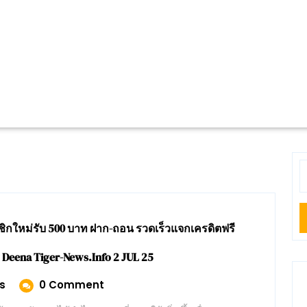
S
F
ชิกใหม่รับ 500 บาท ฝาก-ถอน รวดเร็วแจกเครดิตฟรี
สล็อต888
 Deena Tiger-News.info 2 JUL 25
เว็บ
เดียว
จบ
สล็อต888
s
0 Comment
ครบ
เว็บ