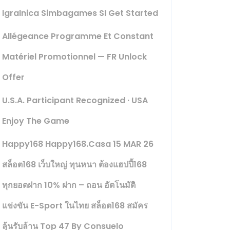
Igralnica Simbagames SI Get Started
Allégeance Programme Et Constant
Matériel Promotionnel — FR Unlock
Offer
U.S.A. Participant Recognized · USA
Enjoy The Game
Happy168 Happy168.casa 15 MAR 26
สล็อต168 เว็บใหญ่ ทุนหนา ต้องแฮปปี้168
ทุกยอดฝาก 10% ฝาก – ถอน อัตโนมัติ
แข่งขัน E-Sport ในไทย สล็อต168 สมัคร
ลุ้นรับล้าน Top 47 By Consuelo