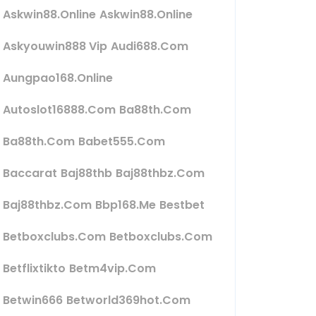
Askwin88.online
Askwin88.online
Askyouwin888 Vip
Audi688.com
Aungpao168.online
Autoslot16888.com
Ba88th.com
Ba88th.com
Babet555.com
Baccarat
Baj88thb
Baj88thbz.com
Baj88thbz.com
Bbp168.me
Bestbet
Betboxclubs.com
Betboxclubs.com
Betflixtikto
Betm4vip.com
Betwin666
Betworld369hot.com