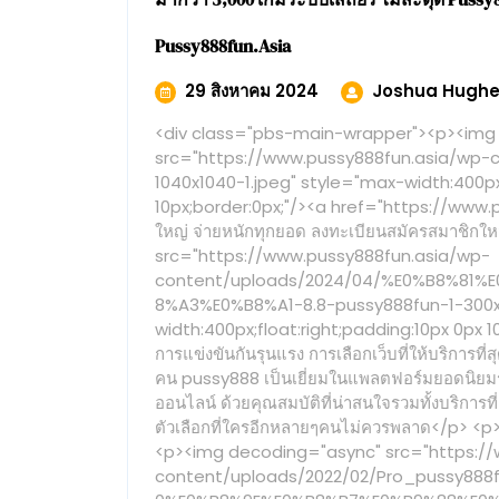
Pussy888
Pussy888fun.asia
11
ตุลาคม
2024
29
29 สิงหาคม 2024
Joshua Hugh
Pussy888
สิงหาคม
ศูนย์
<div class="pbs-main-wrapper"><p><img
2024
รวม
src="https://www.pussy888fun.asia/wp-
เกม
1040x1040-1.jpeg" style="max-width:400px;
สล็อต
10px;border:0px;"/><a href="https://www.
ออนไลน์
ใหญ่ จ่ายหนักทุกยอด ลงทะเบียนสมัครสมาชิกใ
ของ
src="https://www.pussy888fun.asia/wp-
ไทย
สมาชิก
content/uploads/2024/04/%E0%B8%81
ใหม่
8%A3%E0%B8%A1-8.8-pussy888fun-1-300x3
รับ
width:400px;float:right;padding:10px 0px 1
100%
การแข่งขันกันรุนแรง การเลือกเว็บที่ให้บริการที่
มี
คน pussy888 เป็นเยี่ยมในแพลตฟอร์มยอดนิยมร
เกม
ออนไลน์ ด้วยคุณสมบัติที่น่าสนใจรวมทั้งบริการที
มากว่า
3,000
ตัวเลือกที่ใครอีกหลายๆคนไม่ควรพลาด</p> <p>ท
เกม
<p><img decoding="async" src="https:/
ระบบ
content/uploads/2022/02/Pro_pussy
เสถียร