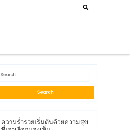
earch
or:
ความร่ำรวยเริ่มต้นด้วยความสุข
ที่เราเลือกมองเห็น