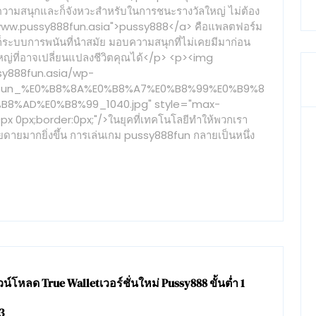
กงล้อ
ยความสนุกและก็จังหวะสำหรับในการชนะรางวัลใหญ่ ไม่ต้อง
สมาชิก
สุลต่าน
//www.pussy888fun.asia">pussy888</a> คือแพลตฟอร์ม
ใหม่
ระบบ
ะบบการพนันที่นำสมัย มอบความสนุกที่ไม่เคยมีมาก่อน
รับ
เสถียร
่ที่อาจเปลี่ยนแปลงชีวิตคุณได้</p> <p><img
100%
ไม่
sy888fun.asia/wp-
กงล้อ
สะดุด
888fun_%E0%B8%8A%E0%B8%A7%E0%B8%99%E0%B9%8
Pussy888fun
สุลต่าน
มั่นคง
8%AD%E0%B8%99_1040.jpg" style="max-
ระบบ
เงิน
px 0px;border:0px;"/>ในยุคที่เทคโนโลยีทำให้พวกเรา
เสถียร
ชัวร์
ายดายมากยิ่งขึ้น การเล่นเกม pussy888fun กลายเป็นหนึ่ง
ไม่
Top
สะดุด
91
Pussy888fun
By
Millie
มั่นคง
Pussy888fun.asia
เงิน
22
ชัวร์
OCT
Top
2567
91
By
Millie
าวน์โหลด True Walletเวอร์ชั่นใหม่ Pussy888 ขั้นต่ำ 1
Pussy888fun.asia
พุซซี่888
22
3
พุซซี่888