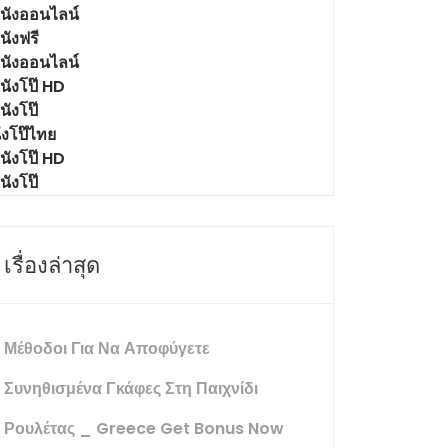
หนังออนไลน์
นังฟรี
หนังออนไลน์
หนังโป๊ HD
นังโป๊
ังโป๊ไทย
หนังโป๊ HD
.io
นังโป๊
เรื่องล่าสุด
Μέθοδοι Για Να Αποφύγετε
Συνηθισμένα Γκάφες Στη Παιχνίδι
Ρουλέτας _ Greece Get Bonus Now