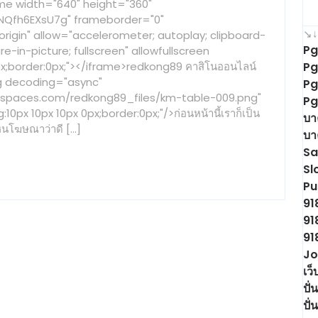
คา
me width="640" height="360"
พัน
สิโน
Qfh6EXsU7g" frameborder="0"
ครบ
สล็อต
↘↓
origin" allow="accelerometer; autoplay; clipboard-
วงจร
บา
Pg
e-in-picture; fullscreen" allowfullscreen
คา
คา
0px;border:0px;"></iframe>redkong89 คาสิโนออนไลน์
Pg
ร่า
สิโน
img decoding="async"
กีฬา
Pg
สล็อต
จบ
anspaces.com/redkong89_files/km-table-009.png"
Pg
บา
ใน
0px 10px 10px 0px;border:0px;"/>ก่อนหน้านี้เราก็เป็น
คา
บา
ที่
นโฆษณาว่าดี [...]
ร่า
บา
เดียว
กีฬา
24
Sa
จบ
ธันวา
Sl
2025
ใน
Pu
เว็บไซต์
ที่
91
แจก
เดียว
หนัก
91
24
คา
91
ธันวา
สิโน
Jo
2025
เว็บ
เว
ใหญ่
เว็บไซต์
เครดิต
ปั่
แจก
ฟรี
หนัก
ปั่
Top