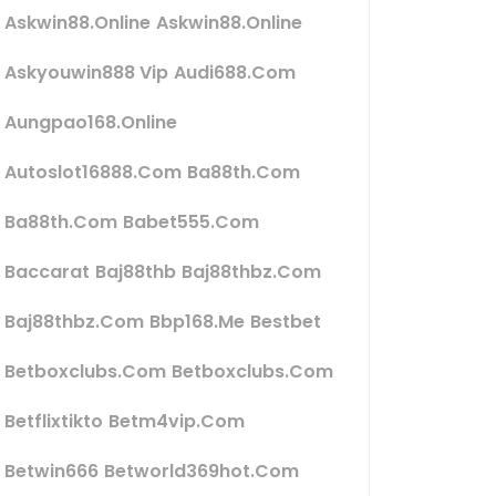
Askwin88.online
Askwin88.online
Askyouwin888 Vip
Audi688.com
Aungpao168.online
Autoslot16888.com
Ba88th.com
Ba88th.com
Babet555.com
Baccarat
Baj88thb
Baj88thbz.com
Baj88thbz.com
Bbp168.me
Bestbet
Betboxclubs.com
Betboxclubs.com
Betflixtikto
Betm4vip.com
Betwin666
Betworld369hot.com