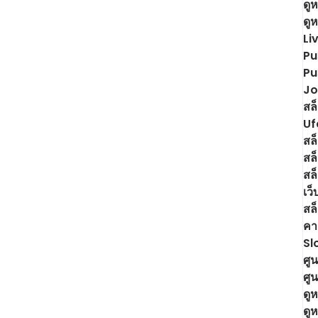
คา
ดู
32
สิโน
By
ดูห
เว็บ
Ward
Li
ใหญ่
Pu
เครดิต
Pu
ฟรี
Jo
Top
สล
32
Uf
By
สล
Ward
สล
สล
เว
สล
คา
Sl
ศู
ศู
ดู
ดู