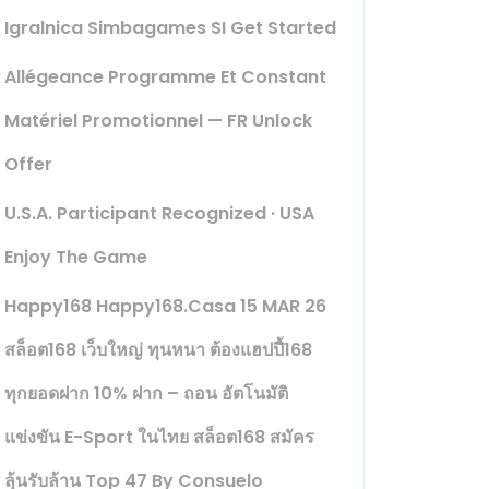
Igralnica Simbagames SI Get Started
Allégeance Programme Et Constant
Matériel Promotionnel — FR Unlock
Offer
U.S.A. Participant Recognized · USA
Enjoy The Game
Happy168 Happy168.casa 15 MAR 26
สล็อต168 เว็บใหญ่ ทุนหนา ต้องแฮปปี้168
ทุกยอดฝาก 10% ฝาก – ถอน อัตโนมัติ
แข่งขัน E-Sport ในไทย สล็อต168 สมัคร
ลุ้นรับล้าน Top 47 By Consuelo