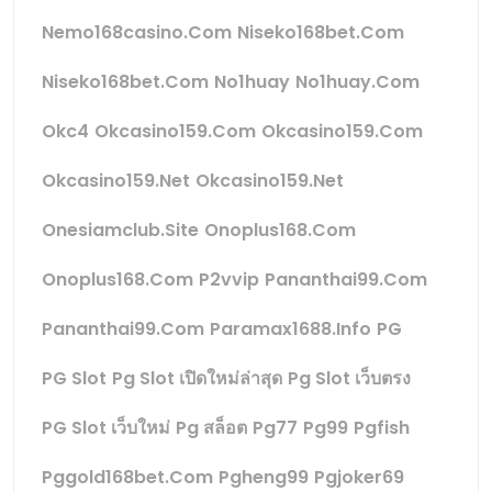
Nemo168casino.com
Niseko168bet.com
Niseko168bet.com
No1huay
No1huay.com
Okc4
Okcasino159.com
Okcasino159.com
Okcasino159.net
Okcasino159.net
Onesiamclub.site
Onoplus168.com
Onoplus168.com
P2vvip
Pananthai99.com
Pananthai99.com
Paramax1688.info
PG
PG Slot
Pg Slot เปิดใหม่ล่าสุด
Pg Slot เว็บตรง
PG Slot เว็บใหม่
Pg สล็อต
Pg77
Pg99
Pgfish
Pggold168bet.com
Pgheng99
Pgjoker69