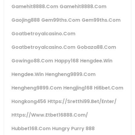
Gamehit8888.com
Gamehit8888.com
Gaojing888
Gem99ths.com
Gem99ths.com
Goatbetroyalcasino.com
Goatbetroyalcasino.com
Gobaza88.com
Gowingo88.com
Happy168
Hengdee.win
Hengdee.win
Hengheng9899.com
Hengheng9899.com
Hengjing168
Hi6bet.com
Hongkong456
Https://sretthi99.bet/enter/
Https://www.etbet16888.com/
Hubbet168.com
Hungry Purry 888