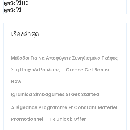
ดูหนังโป๊ HD
ดูหนังโป๊
เรื่องล่าสุด
Μέθοδοι Για Να Αποφύγετε Συνηθισμένα Γκάφες
Στη Παιχνίδι Ρουλέτας _ Greece Get Bonus
Now
Igralnica Simbagames SI Get Started
Allégeance Programme Et Constant Matériel
Promotionnel — FR Unlock Offer