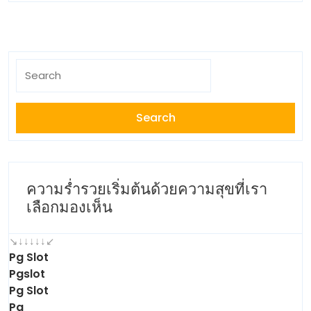
เงิน
เลข
มั่นคง
เด็ด
เว็บ
อา
หวย
จาย์
ออนไลน์
Search
จ่าย
ดัง
For:
จริง
การ
นัก
เงิน
เสี่ยง
มั่นคง
โชค
เว็บ
ห้าม
หวย
พลาด
Top
ออนไลน์
97
จ่าย
ความร่ำรวยเริ่มต้นด้วยความสุขที่เรา
By
จริง
เลือกมองเห็น
Ella
นัก
Ngernn.net
เสี่ยง
↘↓↓↓↓↓↙
โชค
Pg Slot
ห้าม
พลาด
Pgslot
Top
Pg Slot
97
Pg