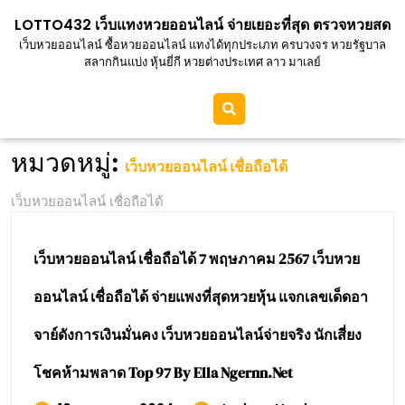
Skip
LOTTO432 เว็บแทงหวยออนไลน์ จ่ายเยอะที่สุด ตรวจหวยสด
To
เว็บหวยออนไลน์ ซื้อหวยออนไลน์ แทงได้ทุกประเภท ครบวงจร หวยรัฐบาล
Content
สลากกินแบ่ง หุ้นยี่กี หวยต่างประเทศ ลาว มาเลย์
หมวดหมู่:
เว็บหวยออนไลน์ เชื่อถือได้
เว็บหวยออนไลน์ เชื่อถือได้
เว็บหวยออนไลน์ เชื่อถือได้ 7 พฤษภาคม 2567 เว็บหวย
ออนไลน์ เชื่อถือได้ จ่ายแพงที่สุดหวยหุ้น แจกเลขเด็ดอา
จาย์ดังการเงินมั่นคง เว็บหวยออนไลน์จ่ายจริง นักเสี่ยง
เว็บ
โชคห้ามพลาด Top 97 By Ella Ngernn.net
หวย
ออนไลน์