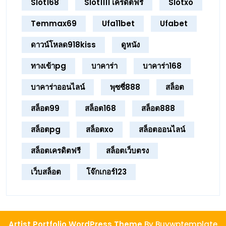
Slot168
Slot1111 เครดิตฟรี
Slotxo
Temmax69
Ufa11bet
Ufabet
ดาวน์โหลด918kiss
ดูหนัง
ทางเข้าpg
บาคาร่า
บาคาร่า168
บาคาร่าออนไลน์
พุซซี่888
สล็อต
สล็อต99
สล็อต168
สล็อต888
สล็อตpg
สล็อตxo
สล็อตออนไลน์
สล็อตเครดิตฟรี
สล็อตเว็บตรง
เว็บสล็อต
โจ๊กเกอร์123
Artist Portfolio WordPress Theme
By Buywptemplate