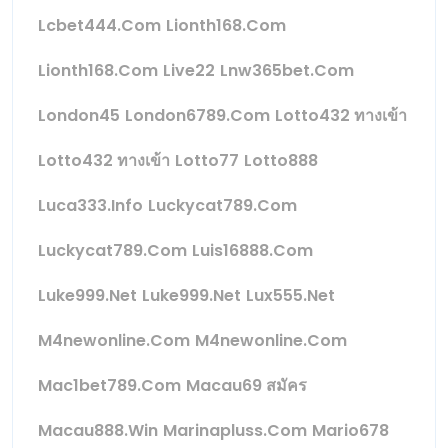
Lcbet444.com
Lionth168.com
Lionth168.com
Live22
Lnw365bet.com
London45
London6789.com
Lotto432 ทางเข้า
Lotto432 ทางเข้า
Lotto77
Lotto888
Luca333.info
Luckycat789.com
Luckycat789.com
Luis16888.com
Luke999.net
Luke999.net
Lux555.net
M4newonline.com
M4newonline.com
Mac1bet789.com
Macau69 สมัคร
Macau888.win
Marinapluss.com
Mario678