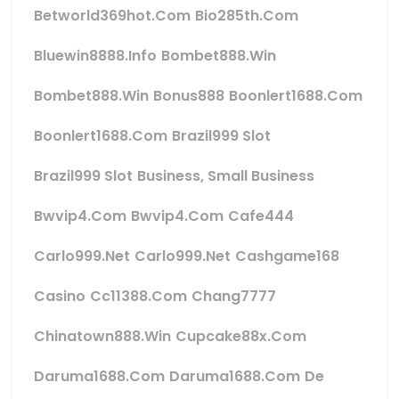
Betworld369hot.com
Bio285th.com
Bluewin8888.info
Bombet888.win
Bombet888.win
Bonus888
Boonlert1688.com
Boonlert1688.com
Brazil999 Slot
Brazil999 Slot
Business, Small Business
Bwvip4.com
Bwvip4.com
Cafe444
Carlo999.net
Carlo999.net
Cashgame168
Casino
Cc11388.com
Chang7777
Chinatown888.win
Cupcake88x.com
Daruma1688.com
Daruma1688.com
De