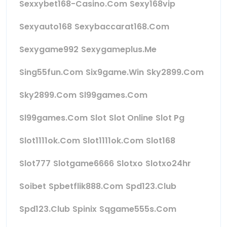
Sexxybet168-Casino.com
Sexy168vip
Sexyauto168
Sexybaccarat168.com
Sexygame992
Sexygameplus.me
Sing55fun.com
Six9game.win
Sky2899.com
Sky2899.com
Sl99games.com
Sl99games.com
Slot
Slot Online
Slot Pg
Slot1111ok.com
Slot1111ok.com
Slot168
Slot777
Slotgame6666
Slotxo
Slotxo24hr
Soibet
Spbetflik888.com
Spd123.club
Spd123.club
Spinix
Sqgame555s.com