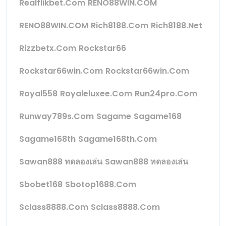
Realflikbet.com
RENO88WIN.COM
RENO88WIN.COM
Rich8188.com
Rich8188.net
Rizzbetx.com
Rockstar66
Rockstar66win.com
Rockstar66win.com
Royal558
Royaleluxee.com
Run24pro.com
Runway789s.com
Sagame
Sagame168
Sagame168th
Sagame168th.com
Sawan888 ทดลองเล่น
Sawan888 ทดลองเล่น
Sbobet168
Sbotop1688.com
Sclass8888.com
Sclass8888.com