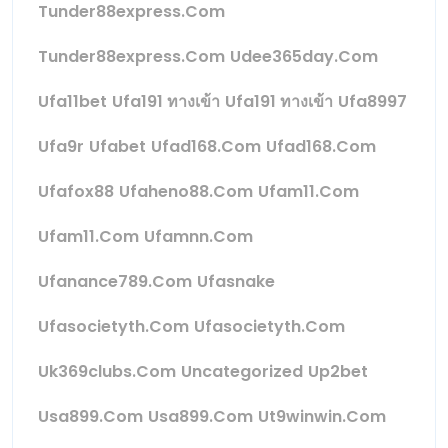
Tunder88express.com
Tunder88express.com
Udee365day.com
Ufa11bet
Ufa191 ทางเข้า
Ufa191 ทางเข้า
Ufa8997
Ufa9r
Ufabet
Ufad168.com
Ufad168.com
Ufafox88
Ufaheno88.com
Ufam11.com
Ufam11.com
Ufamnn.com
Ufanance789.com
Ufasnake
Ufasocietyth.com
Ufasocietyth.com
Uk369clubs.com
Uncategorized
Up2bet
Usa899.com
Usa899.com
Ut9winwin.com