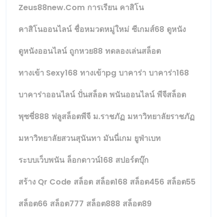
Zeus88new.com
การเรียน
คาสิโน
คาสิโนออนไลน์
ชื่อหมวดหมู่ใหม่
ซีเกมส์68
ดูหนัง
ดูหนังออนไลน์
ถูกหวย88
ทดลองเล่นสล็อต
ทางเข้า Sexy168
ทางเข้าpg
บาคาร่า
บาคาร่า168
บาคาร่าออนไลน์
ปั่นสล็อต
พนันออนไลน์
พีจีสล็อต
พุซซี่888
ฟลูสล็อตพีจี
ม.ราชภัฏ
มหาวิทยาลัยราชภัฏ
มหาวิทยาลัยสวนสุนันทา
มันนี่เกม
ยูฟ่าเบท
ระบบเว็บพนัน
ล็อกดาวน์168
สปอร์ตบุ๊ก
สร้าง Qr Code
สล็อต
สล็อต168
สล็อต456
สล็อต55
สล็อต66
สล็อต777
สล็อต888
สล็อต89