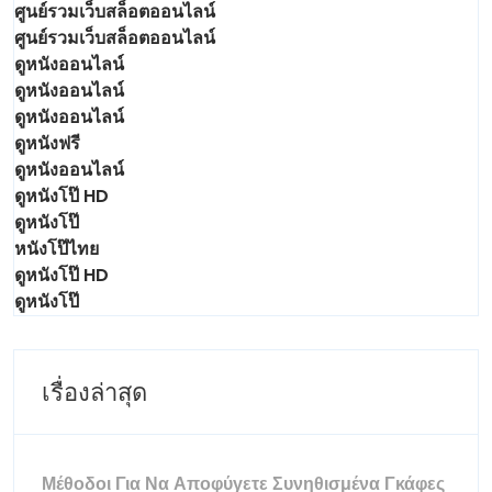
ศูนย์รวมเว็บสล็อตออนไลน์
ศูนย์รวมเว็บสล็อตออนไลน์
ดูหนังออนไลน์
ดูหนังออนไลน์
ดูหนังออนไลน์
ดูหนังฟรี
ดูหนังออนไลน์
ดูหนังโป๊ HD
ดูหนังโป๊
หนังโป๊ไทย
ดูหนังโป๊ HD
ดูหนังโป๊
เรื่องล่าสุด
Μέθοδοι Για Να Αποφύγετε Συνηθισμένα Γκάφες