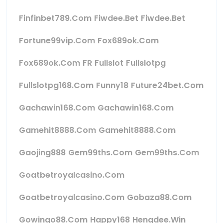
Finfinbet789.com
Fiwdee.bet
Fiwdee.bet
Fortune99vip.com
Fox689ok.com
Fox689ok.com
FR
Fullslot
Fullslotpg
Fullslotpg168.com
Funny18
Future24bet.com
Gachawin168.com
Gachawin168.com
Gamehit8888.com
Gamehit8888.com
Gaojing888
Gem99ths.com
Gem99ths.com
Goatbetroyalcasino.com
Goatbetroyalcasino.com
Gobaza88.com
Gowingo88.com
Happy168
Hengdee.win