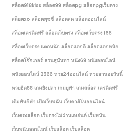
สล็อต918kiss
สล็อต99
สล็อตpg
สล็อตpgเว็บตรง
สล็อตxo
สล็อตพุซซี่
สล็อตสด
สล็อตออนไลน์
สล็อตเครดิตฟรี
สล็อตเว็บตรง
สล็อตเว็บตรง 168
สล็อตเว็บตรง แตกหนัก
สล็อตแตกดี
สล็อตแตกหนัก
สล็อตโจ๊กเกอร์
สวนสุนันทา
หนัง69
หนังออนไลน์
หนังออนไลน์ 2566
หวย24ออนไลน์
หวยฮานอยวันนี้
หวยฮิต88
เกมยิงปลา
เกมยูฟ่า
เกมสล็อต
เครดิตฟรี
เดิมพันกีฬา
เปิดเว็บพนัน
เว็บคาสิโนออนไลน์
เว็บตรงสล็อต
เว็บตรงไม่ผ่านเอเย่นต์
เว็บพนัน
เว็บพนันออนไลน์
เว็บสล็อต
เว็บสล็อต