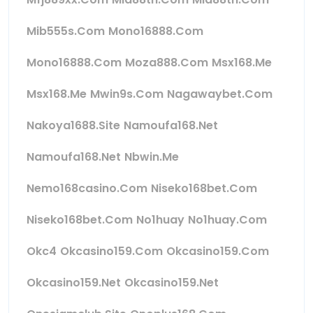
Mib555s.com
Mono16888.com
Mono16888.com
Moza888.com
Msx168.me
Msx168.me
Mwin9s.com
Nagawaybet.com
Nakoya1688.site
Namoufa168.net
Namoufa168.net
Nbwin.me
Nemo168casino.com
Niseko168bet.com
Niseko168bet.com
No1huay
No1huay.com
Okc4
Okcasino159.com
Okcasino159.com
Okcasino159.net
Okcasino159.net