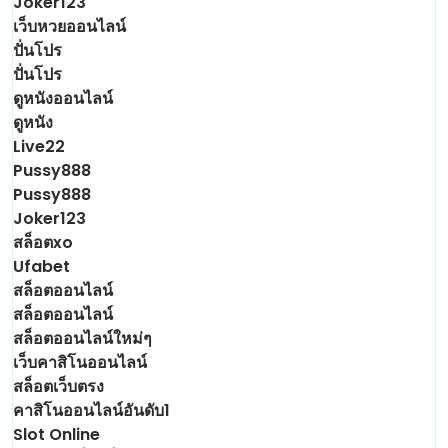
Joker123
เว็บหวยออนไลน์
ปั่นโปร
ปั่นโปร
ดูหนังออนไลน์
ดูหนัง
Live22
Pussy888
Pussy888
Joker123
สล็อตxo
Ufabet
สล็อตออนไลน์
สล็อตออนไลน์
สล็อตออนไลน์ใหม่ๆ
เว็บคาสิโนออนไลน์
สล็อตเว็บตรง
คาสิโนออนไลน์อันดับ1
Slot Online