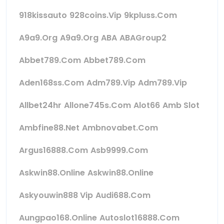
918kissauto
928coins.vip
9kpluss.com
A9a9.org
A9a9.org
ABA
ABAGroup2
Abbet789.com
Abbet789.com
Aden168ss.com
Adm789.vip
Adm789.vip
Allbet24hr
Allone745s.com
Alot66
Amb Slot
Ambfine88.net
Ambnovabet.com
Argus16888.com
Asb9999.com
Askwin88.online
Askwin88.online
Askyouwin888 Vip
Audi688.com
Aungpao168.online
Autoslot16888.com