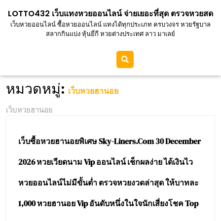
Skip
LOTTO432 เว็บแทงหวยออนไลน์ จ่ายเยอะที่สุด ตรวจหวยสด
To
เว็บหวยออนไลน์ ซื้อหวยออนไลน์ แทงได้ทุกประเภท ครบวงจร หวยรัฐบาล
Content
สลากกินแบ่ง หุ้นยี่กี หวยต่างประเทศ ลาว มาเลย์
หมวดหมู่:
เว็บหวยฮานอย
เว็บหวยฮานอย
เว็บซื้อหวยฮานอยพิเศษ Sky-Liners.com 30 December
2026 หวยเวียดนาม Vip ออนไลน์ เช็กผลง่าย ได้เงินไว
หวยออนไลน์ไม่มีขั้นต่ำ ตรวจหวยงวดล่าสุด ให้บาทละ
1,000 หวยฮานอย Vip อันดับหนึ่งในใจนักเสี่ยงโชค Top
เว็บ