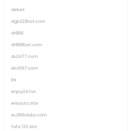
debet
dgb222hot.com
dr888
dr888bet.com
du2477.com
ek4567.com
EN
enjoy24.fun
erisauto.site
eu369clubs.com
fafa 123 slot