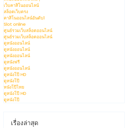
เว็บคาสิโนออนไลน์
สล็อตเว็บตรง
คาสิโนออนไลน์อันดับ1
Slot online
ศูนย์รวมเว็บสล็อตออนไลน์
ศูนย์รวมเว็บสล็อตออนไลน์
ดูหนังออนไลน์
ดูหนังออนไลน์
ดูหนังออนไลน์
ดูหนังฟรี
ดูหนังออนไลน์
ดูหนังโป๊ HD
ดูหนังโป๊
หนังโป๊ไทย
ดูหนังโป๊ HD
ดูหนังโป๊
เรื่องล่าสุด