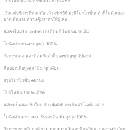
โปรโมชั่นและสิทธิพิเศษจาก ek456
เว้นแต่บริการที่ทันสมัยแล้ว ek456 ยังมีโปรโมชั่นแล้วก็โบนัสเยอะ
มากเพื่อมอบความคุ้มราคาให้ผู้เล่น:
สมัครใหม่รับ ek456 เครดิตฟรี ไม่ต้องฝากเงิน
โบนัสฝากหนแรกสูงสุด 100%
กิจกรรมแจกเครดิตฟรีแล้วก็ของขวัญทุกสัปดาห์
คืนยอดเสียสูงสุด 10% ทุกเดือน
สรุปโปรโมชั่น ek456
โปรโมชั่น รายละเอียด
สมัครเป็นสมาชิกใหม่ รับ ek456 เครดิตฟรี ไม่ต้องฝาก
โบนัสฝากคราวแรก รับเครดิตเพิ่มสูงสุด 100%
กิจกรรมรายสัปดาห์ ร่วมสนุกสนานลุ้นเครดิตฟรีและของรางวัลใหญ่