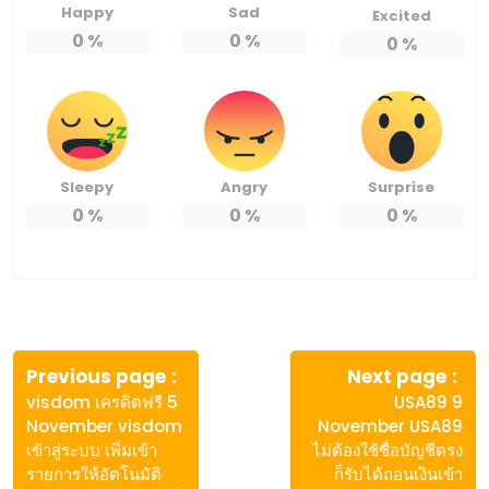
Happy
Sad
Excited
0
%
0
%
0
%
Sleepy
Angry
Surprise
0
%
0
%
0
%
แนะแนว
เรื่อง
Ne
Previous page
Next page
pos
Previous
visdom เครดิตฟรี 5
USA89 9
post:
November visdom
November USA89
เข้าสู่ระบบ เพิ่มเข้า
ไม่ต้องใช้ชื่อบัญชีตรง
รายการให้อัตโนมัติ
ก็รับได้ถอนเงินเข้า