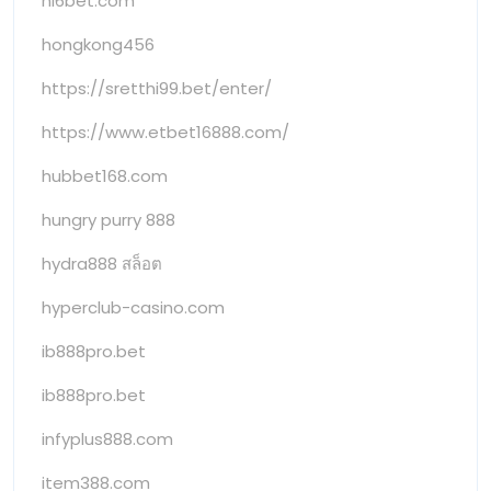
hi6bet.com
hongkong456
https://sretthi99.bet/enter/
https://www.etbet16888.com/
hubbet168.com
hungry purry 888
hydra888 สล็อต
hyperclub-casino.com
ib888pro.bet
ib888pro.bet
infyplus888.com
item388.com