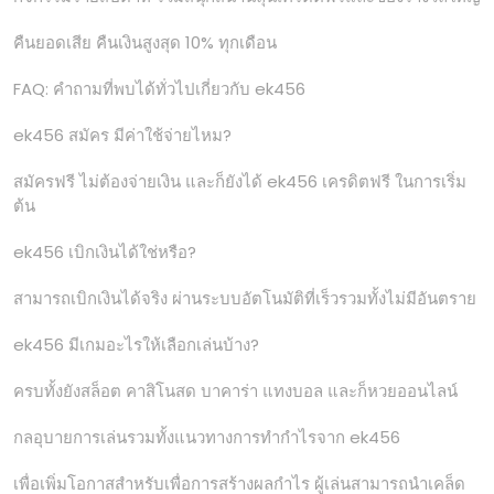
คืนยอดเสีย คืนเงินสูงสุด 10% ทุกเดือน
FAQ: คำถามที่พบได้ทั่วไปเกี่ยวกับ ek456
ek456 สมัคร มีค่าใช้จ่ายไหม?
สมัครฟรี ไม่ต้องจ่ายเงิน และก็ยังได้ ek456 เครดิตฟรี ในการเริ่ม
ต้น
ek456 เบิกเงินได้ใช่หรือ?
สามารถเบิกเงินได้จริง ผ่านระบบอัตโนมัติที่เร็วรวมทั้งไม่มีอันตราย
ek456 มีเกมอะไรให้เลือกเล่นบ้าง?
ครบทั้งยังสล็อต คาสิโนสด บาคาร่า แทงบอล และก็หวยออนไลน์
กลอุบายการเล่นรวมทั้งแนวทางการทำกำไรจาก ek456
เพื่อเพิ่มโอกาสสำหรับเพื่อการสร้างผลกำไร ผู้เล่นสามารถนำเคล็ด