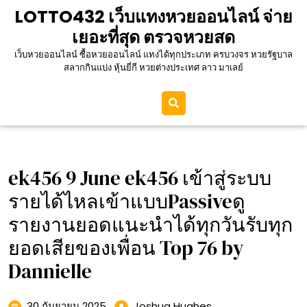
Skip
LOTTO432 เว็บแทงหวยออนไลน์ จ่าย
to
เยอะที่สุด ตรวจหวยสด
content
เว็บหวยออนไลน์ ซื้อหวยออนไลน์ แทงได้ทุกประเภท ครบวงจร หวยรัฐบาล
สลากกินแบ่ง หุ้นยี่กี หวยต่างประเทศ ลาว มาเลย์
ek456 9 June ek456 เข้าสู่ระบบ
รายได้ไหลเข้าแบบPassiveดู
รายงานยอดแนะนำได้ทุกวันรับทุก
ยอดเสียของเพื่อน Top 76 by
Dannielle
30
ek456
30 กันยายน 2025
Joshua Hughes