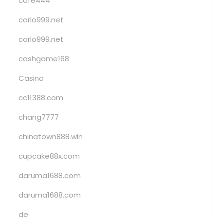
cafe444
carlo999.net
carlo999.net
cashgame168
Casino
cc11388.com
chang7777
chinatown888.win
cupcake88x.com
daruma1688.com
daruma1688.com
de