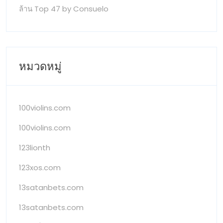
ล้าน Top 47 by Consuelo
หมวดหมู่
100violins.com
100violins.com
123lionth
123xos.com
13satanbets.com
13satanbets.com