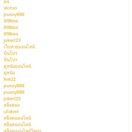
sa
slotxo
pussy888
918kiss
918kiss
918kiss
joker123
เว็บหวยออนไลน์
ปั่นโปร
ปั่นโปร
ดูหนังออนไลน์
ดูหนัง
live22
pussy888
pussy888
joker123
สล็อตxo
ufabet
สล็อตออนไลน์
สล็อตออนไลน์
สล็อตออนไลน์ใหม่ๆ