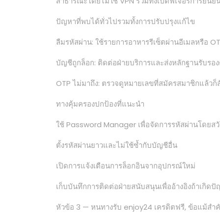
สาธารณะโดยไม่ใช้ VPN รวมทั้งเปิดฟีเจอร์การยืนยั
ปัญหาที่พบได้ทั่วไปรวมทั้งการปรับปรุงแก้ไข
ลืมรหัสผ่าน: ใช้รายการอาหารรีเซ็ตผ่านอีเมลหรือ O
บัญชีถูกล็อก: ติดต่อฝ่ายบริการและส่งหลักฐานรับรอ
OTP ไม่มาถึง: ตรวจดูหมายเลขที่สมัครสมาชิกแล้ว
ทางคุ้มครองปกป้องที่แนะนำ
ใช้ Password Manager เพื่อจัดการรหัสผ่านโดยสว
ตั้งรหัสผ่านยาวและไม่ใช้ซ้ำกับบัญชีอื่น
เปิดการแจ้งเตือนการล็อกอินจากอุปกรณ์ใหม่
เก็บบันทึกการติดต่อฝ่ายสนับสนุนเพื่ออ้างอิงถ้าเกิดป
หัวข้อ 3 — หนทางรับ enjoy24 เครดิตฟรี, ข้อแม้ส