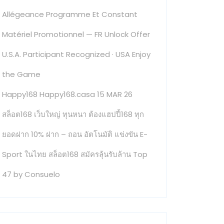
Allégeance Programme Et Constant
Matériel Promotionnel — FR Unlock Offer
U.S.A. Participant Recognized · USA Enjoy
the Game
Happy168 Happy168.casa 15 MAR 26
สล็อต168 เว็บใหญ่ ทุนหนา ต้องแฮปปี้168 ทุก
ยอดฝาก 10% ฝาก – ถอน อัตโนมัติ แข่งขัน E-
Sport ในไทย สล็อต168 สมัครลุ้นรับล้าน Top
47 by Consuelo