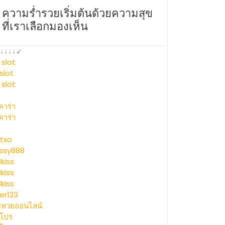
ความร่ำรวยเริ่มต้นด้วยความสุข
ที่เราเลือกมองเห็น
↓↓↓↓↙
 slot
slot
 slot
คาร่า
คาร่า
otxo
ssy888
kiss
kiss
kiss
ker123
็บหวยออนไลน์
นโปร