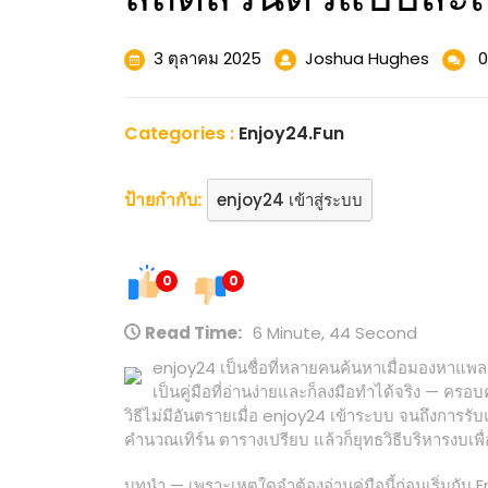
3
enjoy2
3 ตุลาคม 2025
Joshua Hughes
0
ตุลาคม
25
2025
June
enjoy2
Categories :
Enjoy24.fun
เครดิต
ฟรี
ป้ายกำกับ:
enjoy24 เข้าสู่ระบบ
ปรับ
อัตโนมัต
ตาม
อุปกรณ์
0
0
ระบบ
แจ้ง
Read Time:
6 Minute, 44 Second
เตือน
enjoy24 เป็นชื่อที่หลายคนค้นหาเมื่อมองหาแพลต
ใน
เป็นคู่มือที่อ่านง่ายและก็ลงมือทำได้จริง — คร
เกม
วิธีไม่มีอันตรายเมื่อ enjoy24 เข้าระบบ จนถึงการ
เมื่อ
คำนวณเทิร์น ตารางเปรียบ แล้วก็ยุทธวิธีบริหารงบเพื่
ถึง
รอบ
บทนำ — เพราะเหตุใดจำต้องอ่านคู่มือนี้ก่อนเริ่มกับ 