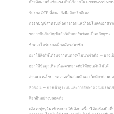
ตั้งรหัสผ่านที่แข็งแรง เก็บไว้ภายใน Password Ma
รับรอง OTP ที่ส่งมายังมือถือหรืออีเมล
กรอกบัญชีสำหรับเพื่อการถอนแล้วก็อัปโหลดเอกสารถ
รอการยืนยันบัญชีแล้วก็เก็บสกรีนช็อตเป็นหลักฐาน
ข้อควรไตร่ตรองเมื่อสมัครสมาชิก
อย่าใช้ลิงก์ที่ได้รับจากหนทางที่ไม่น่าเชื่อถือ — อาจเป
อย่าให้ข้อมูลเท็จ เนื่องจากอาจก่อให้ถอนเงินไม่ได้
อ่านแนวนโยบายความเป็นส่วนตัวและก็กติกาก่อนกด
หัวข้อ 2 — การเข้าสู่ระบบและการรักษาความปลอดภัยเ
ล็อกอินอย่างปลอดภัย
เมื่อ enjoy24 เข้าระบบ ให้เลือกเครื่องไม้เครื่องมือที