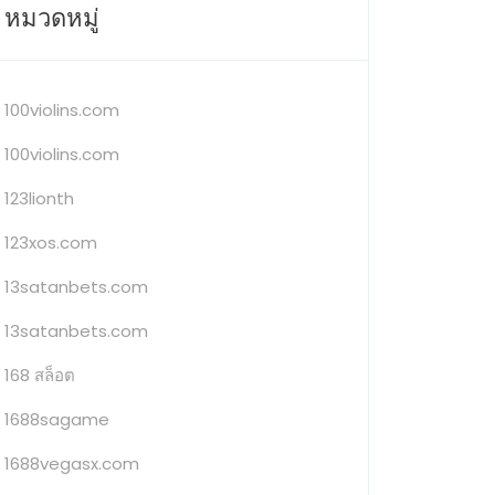
หมวดหมู่
100violins.com
100violins.com
123lionth
123xos.com
13satanbets.com
13satanbets.com
168 สล็อต
1688sagame
1688vegasx.com