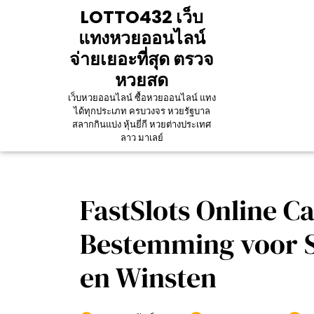
Skip
LOTTO432 เว็บ
to
แทงหวยออนไลน์
content
จ่ายเยอะที่สุด ตรวจ
หวยสด
เว็บหวยออนไลน์ ซื้อหวยออนไลน์ แทง
ได้ทุกประเภท ครบวงจร หวยรัฐบาล
สลากกินแบ่ง หุ้นยี่กี หวยต่างประเทศ
ลาว มาเลย์
FastSlots Online C
Bestemming voor Sn
en Winsten