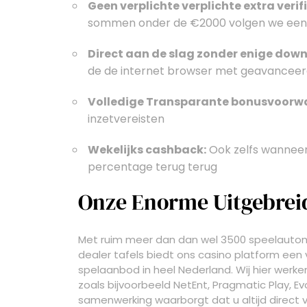
Geen verplichte verplichte extra verif
sommen onder de €2000 volgen we een 
Direct aan de slag zonder enige dow
de de internet browser met geavancee
Volledige Transparante bonusvoorw
inzetvereisten
Wekelijks cashback:
Ook zelfs wanneer v
percentage terug terug
Onze Enorme Uitgebreid
Met ruim meer dan dan wel 3500 speelautoma
dealer tafels biedt ons casino platform e
spelaanbod in heel Nederland. Wij hier wer
zoals bijvoorbeeld NetEnt, Pragmatic Play, E
samenwerking waarborgt dat u altijd direct 