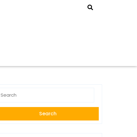
earch
r: