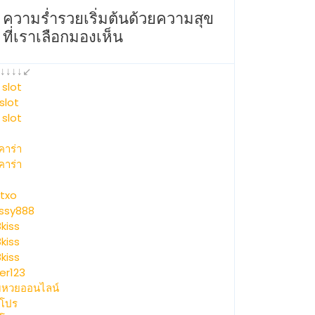
ความร่ำรวยเริ่มต้นด้วยความสุข
ที่เราเลือกมองเห็น
↓↓↓↓↙
 slot
slot
 slot
คาร่า
คาร่า
otxo
ssy888
kiss
kiss
kiss
ker123
็บหวยออนไลน์
นโปร