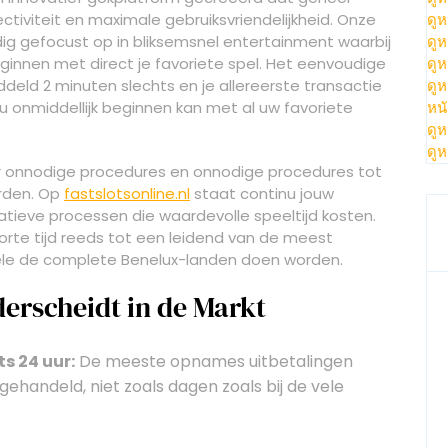
fectiviteit en maximale gebruiksvriendelijkheid. Onze
ดูห
dig gefocust op in bliksemsnel entertainment waarbij
ดู
ginnen met direct je favoriete spel. Het eenvoudige
ดูห
deld 2 minuten slechts en je allereerste transactie
ดูห
 u onmiddellijk beginnen kan met al uw favoriete
หน
ดูห
ดูห
r onnodige procedures en onnodige procedures tot
rden. Op
fastslotsonline.nl
staat continu jouw
ratieve processen die waardevolle speeltijd kosten.
korte tijd reeds tot een leidend van de meest
hele de complete Benelux-landen doen worden.
erscheidt in de Markt
s 24 uur:
De meeste opnames uitbetalingen
ehandeld, niet zoals dagen zoals bij de vele