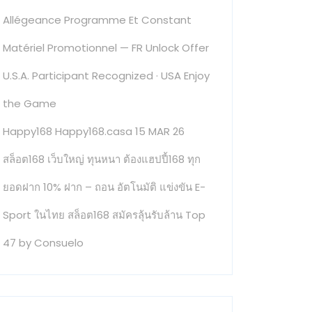
Allégeance Programme Et Constant
Matériel Promotionnel — FR Unlock Offer
U.S.A. Participant Recognized · USA Enjoy
the Game
Happy168 Happy168.casa 15 MAR 26
สล็อต168 เว็บใหญ่ ทุนหนา ต้องแฮปปี้168 ทุก
ยอดฝาก 10% ฝาก – ถอน อัตโนมัติ แข่งขัน E-
Sport ในไทย สล็อต168 สมัครลุ้นรับล้าน Top
47 by Consuelo