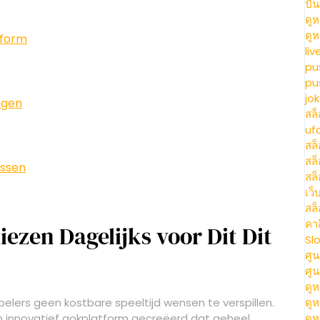
ปั่
ดู
ดูห
tform
liv
pu
pu
jo
ngen
สล
uf
สล
สล
issen
สล
เว
สล
คา
ezen Dagelijks voor Dit Dit
Slo
ศู
ศู
ดู
lers geen kostbare speeltijd wensen te verspillen.
ดู
en innovatief gokplatform gecreëerd dat geheel
ดู