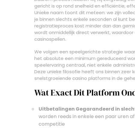
gericht is op rond snelheid en efficiëntie, ef
Unieke naam toont dit meteen: we zijn volle
je binnen slechts enkele seconden al kunt be
registratieproces kost minder dan dan gemid
wordt onmiddellijk direct verwerkt, waardoor
casinospellen.
We volgen een speelgerichte strategie waa
het absolute een minimum gereduceerd wo
speelervaring centraal, niet enkele administ
Deze unieke filosofie heeft ons binnen zeer 
snelstgroeiende casino platforms in de ge
Wat Exact Dit Platform Ond
Uitbetalingen Gegarandeerd in slecht
worden reeds in enkele een paar uren afg
competitie