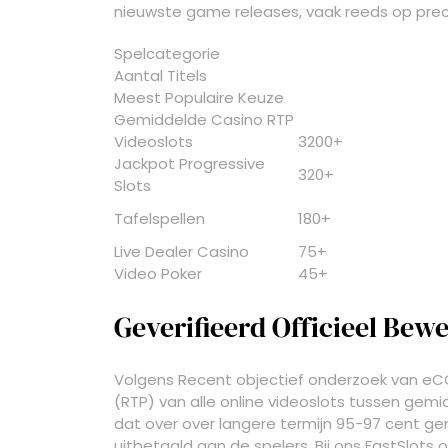
nieuwste game releases, vaak reeds op preci
Spelcategorie
Aantal Titels
Meest Populaire Keuze
Gemiddelde Casino RTP
Videoslots
3200+
Jackpot Progressive
320+
Slots
Tafelspellen
180+
Live Dealer Casino
75+
Video Poker
45+
Geverifieerd Officieel Bew
Volgens Recent objectief onderzoek van eC
(RTP) van alle online videoslots tussen gem
dat over over langere termijn 95-97 cent g
uitbetaald aan de spelers. Bij ons FastSlots