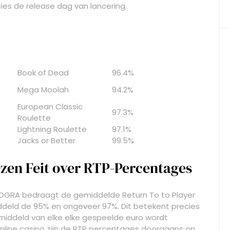
es de release dag van lancering.
Book of Dead
96.4%
Mega Moolah
94.2%
European Classic
97.3%
Roulette
Lightning Roulette
97.1%
Jacks or Better
99.5%
ezen Feit over RTP-Percentages
OGRA bedraagt de gemiddelde Return To to Player
iddeld de 95% en ongeveer 97%. Dit betekent precies
emiddeld van elke elke gespeelde euro wordt
 online casino zijn de RTP percentages doorgaans op