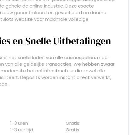
de gehele de online industrie. Deze exacte
ieuw gecontroleerd en geverifieerd en daarna
tSlots website voor maximale volledige
es en Snelle Uitbetalingen
 snel het snelle laden van alle casinospellen, maar
ken van alle geldelijke transacties. We hebben zwaar
modernste betaal infrastructuur die zowel alle
iliteert. Deposits worden instant direct verwerkt,
ode.
1-3 uren
Gratis
1-3 uur tijd
Gratis