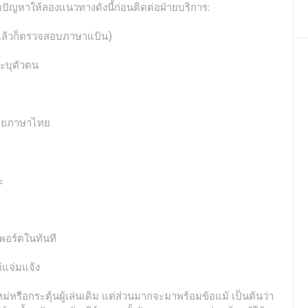
ิดปัญหาให้ลองแนวทางดังนี้ก่อนติดต่อฝ่ายบริการ:
 แล้วก็ตรวจสอบภาษาแป้น)
ระบุตัวตน
่ายภาษาไทย
ะ
ย
พอร์ตในทันที
้แจ่มแจ้ง
ม่หรือกระตุ้นผู้เล่นเดิม แต่ส่วนมากจะมาพร้อมข้อแม้ เป็นต้นว่า