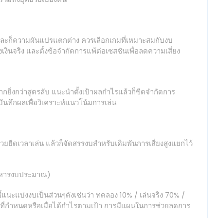
และก็ความผันแปรแตกต่าง ควรเลือกเกมที่เหมาะสมกับงบ
นจริง และตั้งข้อจำกัดการแพ้ต่อเซสชันเพื่อลดความเสี่ยง
กยิ่งกว่าสูตรลับ แนะนำตั้งเป้าผลกำไรแล้วก็ขีดจำกัดการ
นทึกผลเพื่อวิเคราะห์แนวโน้มการเล่น
่ ช่วยยืดเวลาเล่น แล้วก็จัดสรรงบสำหรับเดิมพันการเสี่ยงสูงแยกไว้
ริหารงบประมาณ)
้แนะแบ่งงบเป็นส่วนๆดังเช่นว่า ทดลอง 10% / เล่นจริง 70% /
นต์ที่กำหนดหรือเมื่อได้กำไรตามเป้า การมีแผนในการช่วยลดการ