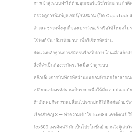
การเข้าสู่ระบบทำได้ด้วยยูสเซอร์แล้วก็รหัสผ่าน ถ้าต
ตรวจดูการพิมพ์ยูสเซอร์/รหัสผ่าน (ปิด Caps Lock
ล้างแคชรวมทั้งคุกกี้ของเบราว์เซอร์ หรือใช้โหมดไม่
ใช้ฟังก์ชัน “ลืมรหัสผ่าน” เพื่อรีเซ็ตรหัสผ่าน
จัดแจงหลักฐานการสมัครหรือสลิปการโอนเมื่อแจ้งฝ
สิ่งที่จำเป็นต้องระมัดระวังเมื่อเข้าสู่ระบบ
หลีกเลี่ยงการบันทึกรหัสผ่านบนคอมพิวเตอร์สาธารณ
เปลี่ยนแปลงรหัสผ่านเป็นระยะเพื่อให้มีความปลอดภั
ถ้าเกิดพบกิจกรรมเปลี่ยนไปจากปกติให้ติดต่อฝ่ายซัพ
เรื่องสำคัญ 3 — ทำความเข้าใจ fox689 เครดิตฟรี ให
fox689 เครดิตฟรี มักเป็นโปรโมชั่นยั่วยวนใจผู้เล่นให