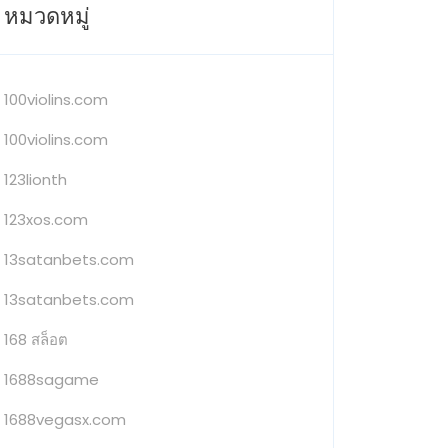
หมวดหมู่
100violins.com
100violins.com
123lionth
123xos.com
13satanbets.com
13satanbets.com
168 สล็อต
1688sagame
1688vegasx.com