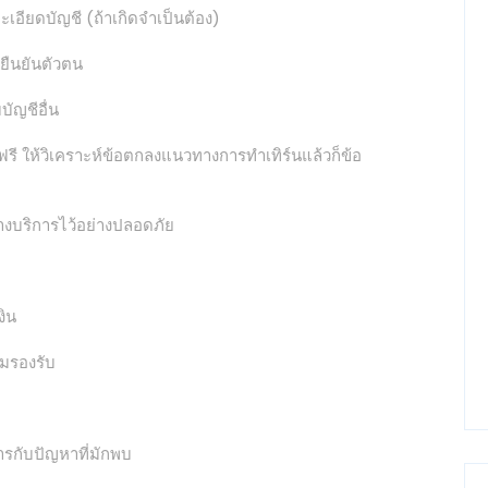
เอียดบัญชี (ถ้าเกิดจำเป็นต้อง)
อยืนยันตัวตน
บัญชีอื่น
รี ให้วิเคราะห์ข้อตกลงแนวทางการทำเทิร์นแล้วก็ข้อ
้างบริการไว้อย่างปลอดภัย
งิน
์มรองรับ
ารกับปัญหาที่มักพบ