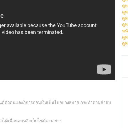
ดูห
ดู
ดูห
ดูห
หน
ดูห
ดูห
ารันตีตัวตนและก็การถอนเงินเป็นไปอย่างสบาย กระทำตามลำดับ
อได้เพื่อหลบหลีกเว็บไซต์เอาอย่าง