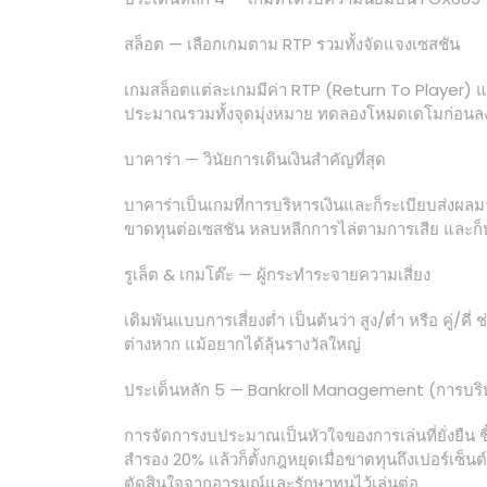
สล็อต — เลือกเกมตาม RTP รวมทั้งจัดแจงเซสชัน
เกมสล็อตแต่ละเกมมีค่า RTP (Return To Player) 
ประมาณรวมทั้งจุดมุ่งหมาย ทดลองโหมดเดโมก่อนลงเงิ
บาคาร่า — วินัยการเดินเงินสำคัญที่สุด
บาคาร่าเป็นเกมที่การบริหารเงินและก็ระเบียบส่งผลมา
ขาดทุนต่อเซสชัน หลบหลีกการไล่ตามการเสีย และก็บั
รูเล็ต & เกมโต๊ะ — ผู้กระทำระจายความเสี่ยง
เดิมพันแบบการเสี่ยงต่ำ เป็นต้นว่า สูง/ต่ำ หรือ คู่/คี
ต่างหาก แม้อยากได้ลุ้นรางวัลใหญ่
ประเด็นหลัก 5 — Bankroll Management (การบ
การจัดการงบประมาณเป็นหัวใจของการเล่นที่ยั่งยืน ชี
สำรอง 20% แล้วก็ตั้งกฎหยุดเมื่อขาดทุนถึงเปอร์เซ็
ตัดสินใจจากอารมณ์และรักษาทุนไว้เล่นต่อ