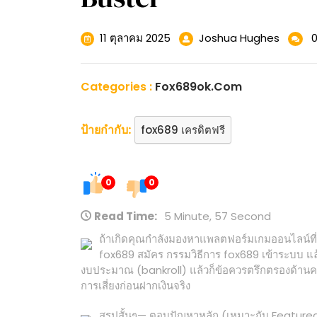
11
fox689
11 ตุลาคม 2025
Joshua Hughes
0
ตุลาคม
เครดิต
2025
ฟรี
22
Categories :
Fox689ok.com
Novem
fox689
ป้ายกำกับ:
fox689 เครดิตฟรี
เข้า
สู่
ระบบ
โบนัส
0
0
สุ่ม
ไม่
Read Time:
5 Minute, 57 Second
เว้น
ถ้าเกิดคุณกำลังมองหาแพลตฟอร์มเกมออนไลน์ที่ค
รอบ
fox689 สมัคร กรรมวิธีการ fox689 เข้าระบบ แล้ว
เกม
งบประมาณ (bankroll) แล้วก็ข้อควรตรึกตรองด้านคว
สด
การเสี่ยงก่อนฝากเงินจริง
ครบ
ทุก
สรุปสั้นๆ— ตอบปัญหาหลัก (เหมาะกับ Feature