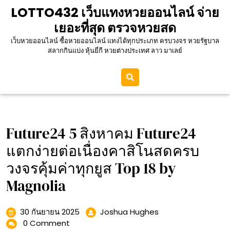
Skip
LOTTO432 เว็บแทงหวยออนไลน์ จ่าย
to
เยอะที่สุด ตรวจหวยสด
content
เว็บหวยออนไลน์ ซื้อหวยออนไลน์ แทงได้ทุกประเภท ครบวงจร หวยรัฐบาล
สลากกินแบ่ง หุ้นยี่กี หวยต่างประเทศ ลาว มาเลย์
Future24 5 สิงหาคม Future24
แตกง่ายต่อเนื่องคาสิโนสดครบ
วงจรคุ้มค่าทุกยูส Top 18 by
Magnolia
30
Future24
30 กันยายน 2025
Joshua Hughes
กันยายน
5
0 Comment