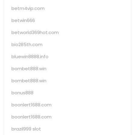
betm4vip.com
betwin666
betworld369hot.com
bio285th.com
bluewin8888.info
bombet888.win
bombet888.win
bonus888
boonlert1688.com
boonlert1688.com
brazil999 slot