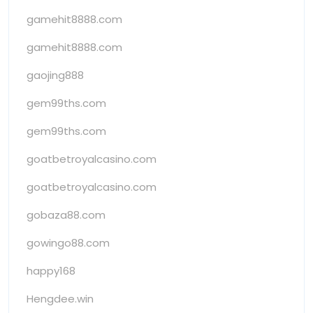
gamehit8888.com
gamehit8888.com
gaojing888
gem99ths.com
gem99ths.com
goatbetroyalcasino.com
goatbetroyalcasino.com
gobaza88.com
gowingo88.com
happy168
Hengdee.win