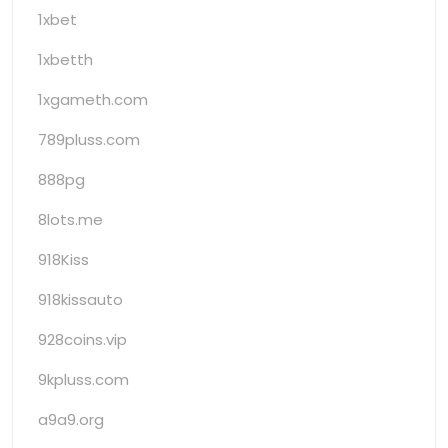
1xbet
1xbetth
1xgameth.com
789pluss.com
888pg
8lots.me
918Kiss
918kissauto
928coins.vip
9kpluss.com
a9a9.org