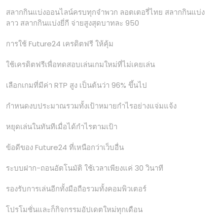
สลากกินแบ่งออนไลน์ครบทุกจำพวก ลอตเตอรี่ไทย สลากกินแบ่ง
ลาว สลากกินแบ่งยี่กี จ่ายสูงสุดบาทละ 950
การใช้ Future24 เครดิตฟรี ให้คุ้ม
ใช้เครดิตฟรีเพื่อทดสอบเล่นเกมใหม่ที่ไม่เคยเล่น
เลือกเกมที่มีค่า RTP สูง เป็นต้นว่า 96% ขึ้นไป
กำหนดงบประมาณรวมทั้งเป้าหมายกำไรอย่างแจ่มแจ้ง
หยุดเล่นในทันทีเมื่อได้กำไรตามเป้า
ข้อดีของ Future24 ที่เหนือกว่าเว็บอื่น
ระบบฝาก-ถอนอัตโนมัติ ใช้เวลาเพียงแค่ 30 วินาที
รองรับการเล่นอีกทั้งมือถือรวมทั้งคอมพิวเตอร์
โปรโมชั่นและก็กิจกรรมอัปเดตใหม่ทุกเดือน