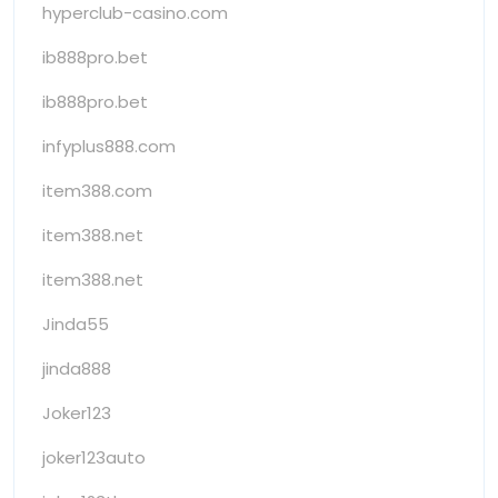
hyperclub-casino.com
ib888pro.bet
ib888pro.bet
infyplus888.com
item388.com
item388.net
item388.net
Jinda55
jinda888
Joker123
joker123auto