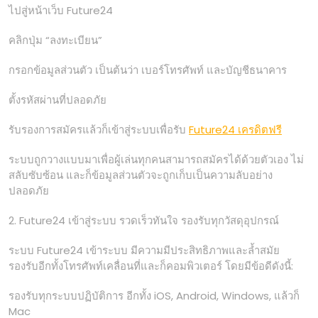
ไปสู่หน้าเว็บ Future24
คลิกปุ่ม “ลงทะเบียน”
กรอกข้อมูลส่วนตัว เป็นต้นว่า เบอร์โทรศัพท์ และบัญชีธนาคาร
ตั้งรหัสผ่านที่ปลอดภัย
รับรองการสมัครแล้วก็เข้าสู่ระบบเพื่อรับ
Future24 เครดิตฟรี
ระบบถูกวางแบบมาเพื่อผู้เล่นทุกคนสามารถสมัครได้ด้วยตัวเอง ไม่
สลับซับซ้อน และก็ข้อมูลส่วนตัวจะถูกเก็บเป็นความลับอย่าง
ปลอดภัย
2. Future24 เข้าสู่ระบบ รวดเร็วทันใจ รองรับทุกวัสดุอุปกรณ์
ระบบ Future24 เข้าระบบ มีความมีประสิทธิภาพและล้ำสมัย
รองรับอีกทั้งโทรศัพท์เคลื่อนที่และก็คอมพิวเตอร์ โดยมีข้อดีดังนี้:
รองรับทุกระบบปฏิบัติการ อีกทั้ง iOS, Android, Windows, แล้วก็
Mac