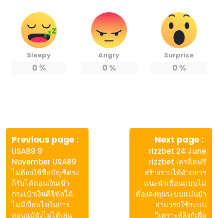
Sleepy
Angry
Surprise
0
%
0
%
0
%
แนะแนว
เรื่อง
Ne
Previous page
Next page
pos
Previous
USA89 9
rizzbet 24 June
post:
November USA89
rizzbet เครดิตฟรี
ไม่ต้องใช้ชื่อบัญชีตรง
สร้างรายได้ด้วยการ
ก็รับได้ถอนเงินเข้า
แนะนำเพื่อนแบบไม่
กระเป๋าเงินดิจิทัลได้
ต้องลงทุนระบบแม่นยำ
ไม่มีเงื่อนไขในการ
สามารถใช้ระบบ
ถอนแม้ยังไม่ได้เล่น
วิเคราะห์ลิงก์เพื่อ