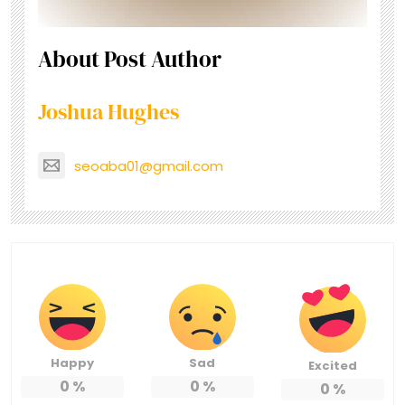
About Post Author
Joshua Hughes
seoaba01@gmail.com
Happy
Sad
Excited
0
%
0
%
0
%