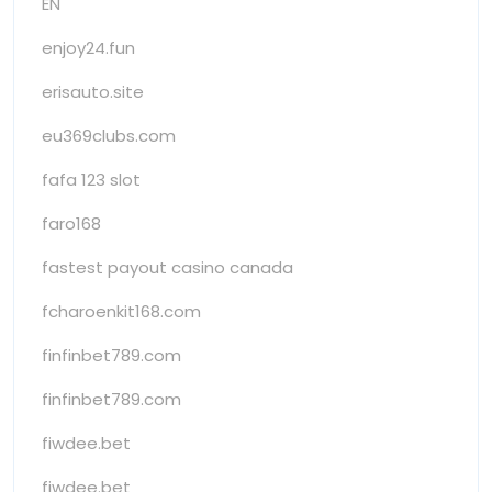
EN
enjoy24.fun
erisauto.site
eu369clubs.com
fafa 123 slot
faro168
fastest payout casino canada
fcharoenkit168.com
finfinbet789.com
finfinbet789.com
fiwdee.bet
fiwdee.bet