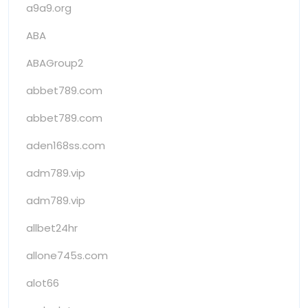
a9a9.org
ABA
ABAGroup2
abbet789.com
abbet789.com
aden168ss.com
adm789.vip
adm789.vip
allbet24hr
allone745s.com
alot66