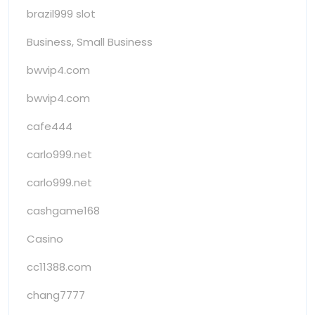
brazil999 slot
Business, Small Business
bwvip4.com
bwvip4.com
cafe444
carlo999.net
carlo999.net
cashgame168
Casino
cc11388.com
chang7777