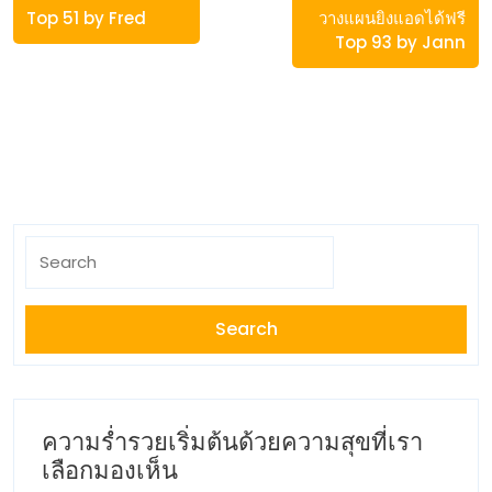
Top 51 by Fred
วางแผนยิงแอดได้ฟรี
Top 93 by Jann
Search
for:
ความร่ำรวยเริ่มต้นด้วยความสุขที่เรา
เลือกมองเห็น