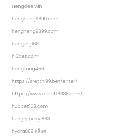
Hengdee.win
hengheng9899.com
hengheng9899.com
hengjing168
hi6bet.com
hongkong456
https://sretthi99.bet/enter/
https://www.etbet16888.com/
hubbet168.com
hungry purry 888
hydra888 สล็อต