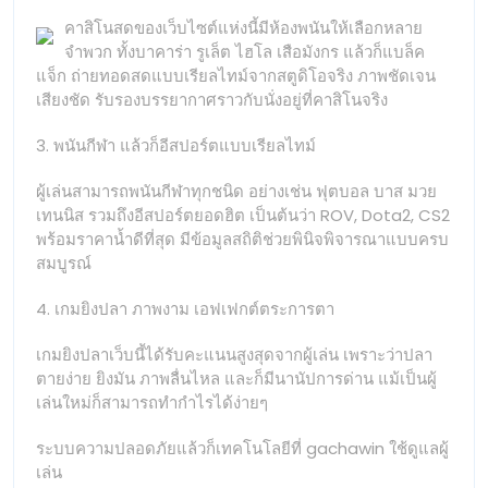
คาสิโนสดของเว็บไซต์แห่งนี้มีห้องพนันให้เลือกหลาย
จำพวก ทั้งบาคาร่า รูเล็ต ไฮโล เสือมังกร แล้วก็แบล็ค
แจ็ก ถ่ายทอดสดแบบเรียลไทม์จากสตูดิโอจริง ภาพชัดเจน
เสียงชัด รับรองบรรยากาศราวกับนั่งอยู่ที่คาสิโนจริง
3. พนันกีฬา แล้วก็อีสปอร์ตแบบเรียลไทม์
ผู้เล่นสามารถพนันกีฬาทุกชนิด อย่างเช่น ฟุตบอล บาส มวย
เทนนิส รวมถึงอีสปอร์ตยอดฮิต เป็นต้นว่า ROV, Dota2, CS2
พร้อมราคาน้ำดีที่สุด มีข้อมูลสถิติช่วยพินิจพิจารณาแบบครบ
สมบูรณ์
4. เกมยิงปลา ภาพงาม เอฟเฟกต์ตระการตา
เกมยิงปลาเว็บนี้ได้รับคะแนนสูงสุดจากผู้เล่น เพราะว่าปลา
ตายง่าย ยิงมัน ภาพลื่นไหล และก็มีนานัปการด่าน แม้เป็นผู้
เล่นใหม่ก็สามารถทำกำไรได้ง่ายๆ
ระบบความปลอดภัยแล้วก็เทคโนโลยีที่ gachawin ใช้ดูแลผู้
เล่น