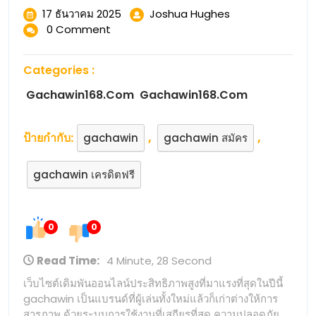
17
gachawin
17 ธันวาคม 2025
Joshua Hughes
ธันวาคม
เครดิต
0 Comment
2025
ฟรี
25
Categories :
ธันวาคม
gachawin
Gachawin168.com
Gachawin168.com
ไฟ
เทียน
ป้ายกำกับ:
,
ส่อง
,
gachawin
gachawin สมัคร
บน
โต๊ะ
gachawin เครดิตฟรี
ไม้
หมุน
สาม
0
0
ที
เข้า
Read Time:
4 Minute, 28 Second
เต็ม
จอ
เว็บไซต์เดิมพันออนไลน์ประสิทธิภาพสูงที่มาแรงที่สุดในปีนี้
ถอน
gachawin เป็นแบรนด์ที่ผู้เล่นทั้งใหม่แล้วก็เก่าต่างให้การ
ง่าย
สารภาพ ด้วยระบบการใช้งานที่เสถียรที่สุด ความปลอดภัย