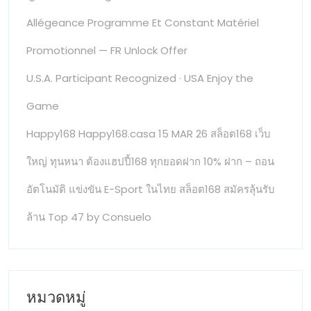
Allégeance Programme Et Constant Matériel
Promotionnel — FR Unlock Offer
U.S.A. Participant Recognized · USA Enjoy the
Game
Happy168 Happy168.casa 15 MAR 26 สล็อต168 เว็บ
ใหญ่ ทุนหนา ต้องแฮปปี้168 ทุกยอดฝาก 10% ฝาก – ถอน
อัตโนมัติ แข่งขัน E-Sport ในไทย สล็อต168 สมัครลุ้นรับ
ล้าน Top 47 by Consuelo
หมวดหมู่