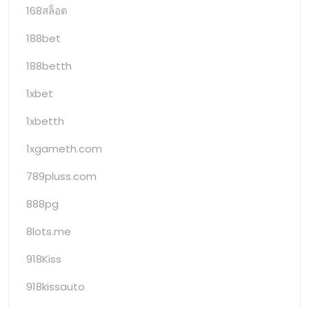
168สล็อต
188bet
188betth
1xbet
1xbetth
1xgameth.com
789pluss.com
888pg
8lots.me
918Kiss
918kissauto