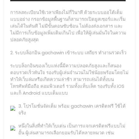
การลงทะเบียนใช้เวลาเพียงไม่กี่วินาที ด้วยระบบออโต้เต็ม
แบบอย่าง กรอกข้อมูลพื้นฐานก็สามารถเปิดยูสเซอร์และเริ่ม
เล่นได้ในทันที ไม่มีขั้นตอนซับซ้อน ไม่ต้องส่งเอกสาร และ
ไม่มีการเก็บข้อมูลเพิ่มเติมเกินไป เพื่อให้ผู้เล่นมั่นใจในความ
ปลอดภัยสูงสุด
2. ระบบล็อกอิน gachawin เข้าระบบ เสถียร ทำงานรวดเร็ว
ระบบล็อกอินของเว็บแห่งนี้มีความปลอดภัยสูงและก็สนอง
ตอบรวดเร็วทันใจ รองรับผู้เล่นจำนวนไม่ใช่น้อยพร้อมโดยไม่
ทำให้เว็บล่มหรือเกิดความล่าช้า สามารถเล่นได้ทั้งบน
โทรศัพท์มือถือ คอมพิวเตอร์ รวมทั้งแท็บเล็ต รองรับทั้ง iOS
และก็ Android แบบเต็มแบบ
3. โปรโมชั่นจัดเต็ม พร้อม gachawin เครดิตฟรี ใช้ได้
จริง
หนึ่งในสิ่งที่ทำให้เว็บเด่น เป็นการแจกเครดิตฟรีแบบไม่
อั้น ผู้เล่นสามารถเลือกยอมรับได้หลายหมวด เช่น: