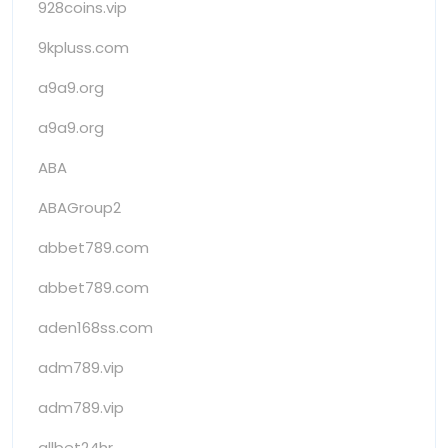
928coins.vip
9kpluss.com
a9a9.org
a9a9.org
ABA
ABAGroup2
abbet789.com
abbet789.com
aden168ss.com
adm789.vip
adm789.vip
allbet24hr