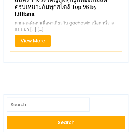
ครบเหมาะกับทุกสไตล์ Top 98 by
Lilliana
หากคุณค้นหาเนื้อหาเกี่ยวกับ gachawin เนื้อหานี้วาง
แบบมา […] [...]
View
View More
More
Search
for: