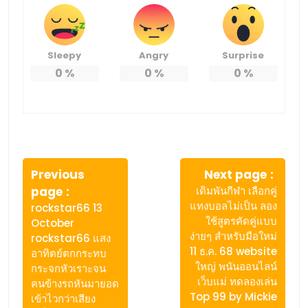
Sleepy
Angry
Surprise
0
%
0
%
0
%
แนะแนว
เรื่อง
Next
Previous
Next page
post:
Previous
page
เดิมพันกีฬา เลือกคู่
post:
แทงบอลไม่เป็น ลอง
rockstar66 13
ใช้สูตรคัดคู่แบบ
October
ง่ายๆ สำหรับมือใหม่
rockstar66 แสง
11 ธ.ค. 68 website
อาทิตย์ตกกระทบ
ใหญ่ พนันออนไลน์
กระจกหัวเราะจน
เว็บแม่ ทดลองเล่น
คนข้างรถหันมายอด
Top 99 by Mickie
เข้าไวกว่าเสียง