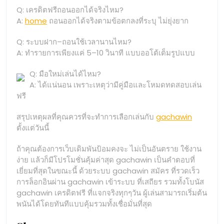
Q: เครดิตฟรีถอนออกได้จริงไหม?
A:
home
ถอนออกได้จริงตามข้อตกลงที่ระบุ ไม่ยุ่งยาก
Q: ระบบฝาก–ถอนใช้เวลานานไหม?
A: ทำรายการเพียงแค่ 5–10 วินาที แบบออโต้เต็มรูปแบบ
Q: มือใหม่เล่นได้ไหม?
A: ได้แน่นอน เพราะเหตุว่ามีคู่มือและโหมดทดสอบเล่น
ฟรี
สรุปเหตุผลที่คุณควรที่จะทำการเลือกเล่นกับ
gachawin
ตั้งแต่วันนี้
ถ้าคุณต้องการเว็บเดิมพันป้อมคงจะ ไม่เป็นอันตราย ใช้งาน
ง่าย แล้วก็มีโปรโมชั่นคุ้มค่าสุด gachawin เป็นคำตอบที่
เยี่ยมที่สุดในขณะนี้ ด้วยระบบ gachawin สมัคร ที่รวดเร็ว
การล็อกอินผ่าน gachawin เข้าระบบ ที่เสถียร รวมทั้งโบนัส
gachawin เครดิตฟรี ที่แจกจริงทุกๆวัน ผู้เล่นสามารถเริ่มต้น
พนันได้โดยทันทีแบบคุ้มรวมทั้งเชื่อมั่นที่สุด