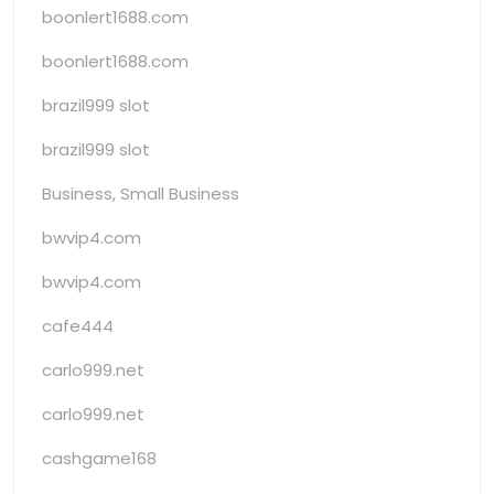
boonlert1688.com
boonlert1688.com
brazil999 slot
brazil999 slot
Business, Small Business
bwvip4.com
bwvip4.com
cafe444
carlo999.net
carlo999.net
cashgame168