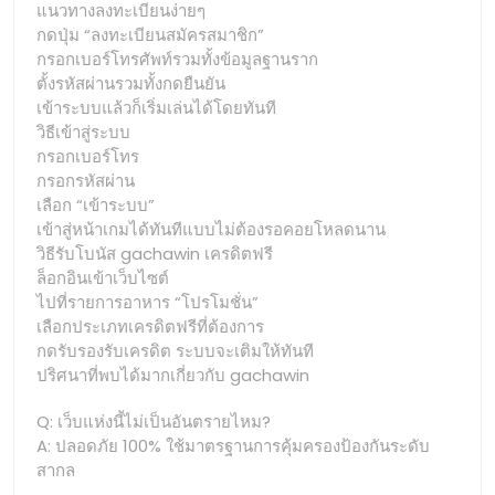
แนวทางลงทะเบียนง่ายๆ
กดปุ่ม “ลงทะเบียนสมัครสมาชิก”
กรอกเบอร์โทรศัพท์รวมทั้งข้อมูลฐานราก
ตั้งรหัสผ่านรวมทั้งกดยืนยัน
เข้าระบบแล้วก็เริ่มเล่นได้โดยทันที
วิธีเข้าสู่ระบบ
กรอกเบอร์โทร
กรอกรหัสผ่าน
เลือก “เข้าระบบ”
เข้าสู่หน้าเกมได้ทันทีแบบไม่ต้องรอคอยโหลดนาน
วิธีรับโบนัส gachawin เครดิตฟรี
ล็อกอินเข้าเว็บไซต์
ไปที่รายการอาหาร “โปรโมชั่น”
เลือกประเภทเครดิตฟรีที่ต้องการ
กดรับรองรับเครดิต ระบบจะเติมให้ทันที
ปริศนาที่พบได้มากเกี่ยวกับ gachawin
Q: เว็บแห่งนี้ไม่เป็นอันตรายไหม?
A: ปลอดภัย 100% ใช้มาตรฐานการคุ้มครองป้องกันระดับ
สากล