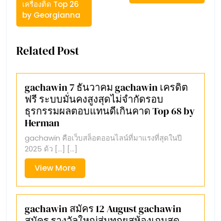
เครื่องติด Top 26
by Georgianna
Related Post
gachawin 7 ธันวาคม gachawin เครดิต
ฟรี ระบบมั่นคงสูงสุดไม่จำกัดรอบ
ธุรกรรมผลตอบแทนดีเกินคาด Top 68 by
Herman
gachawin คือเว็บสล็อตออนไลน์ที่มาแรงที่สุดในปี
2025 ด้ว […] [...]
View
View More
More
gachawin สมัคร 12 August gachawin
สมัคร รางวัลใหญ่สุ่มทุกยูสห้องเกมสด