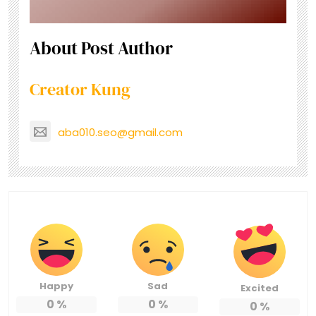
About Post Author
Creator Kung
aba010.seo@gmail.com
Happy
Sad
Excited
0
%
0
%
0
%