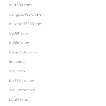
audi688.com
aungpao168.online
autoslot16888.com
ba88th.com
ba88th.com
babet555.com
Baccarat
baj88thb
baj88thbz.com
baj88thbz.com
bbp168.me