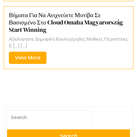
Βήματα Για Να Ανιχνεύετε Μοτίβα Σε
Βασισμένο Στο Cloud Omaha Magyarország
Start Winning
Αξιολογήστε Δημοφιλή Κουλοχέρηδες Μυθικές Περιπέτειες
Ε […] [...]
View
View More
More
Search
for: