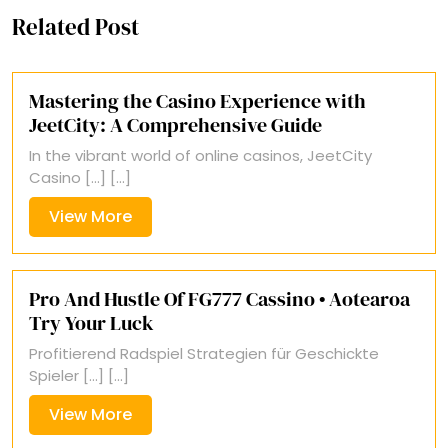
Related Post
Mastering the Casino Experience with
JeetCity: A Comprehensive Guide
In the vibrant world of online casinos, JeetCity
Casino […] [...]
View
View More
More
Pro And Hustle Of FG777 Cassino • Aotearoa
Try Your Luck
Profitierend Radspiel Strategien für Geschickte
Spieler […] [...]
View
View More
More