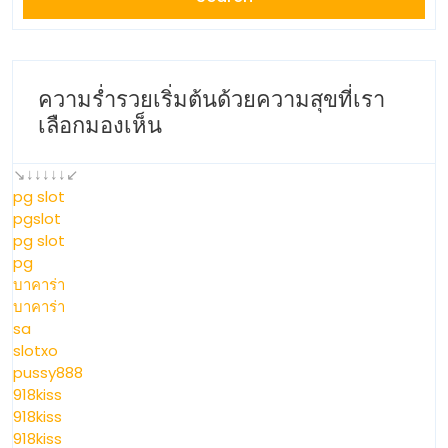
ความร่ำรวยเริ่มต้นด้วยความสุขที่เรา
เลือกมองเห็น
↘↓↓↓↓↓↙
pg slot
pgslot
pg slot
pg
บาคาร่า
บาคาร่า
sa
slotxo
pussy888
918kiss
918kiss
918kiss