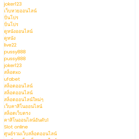
joker123
เว็บหวยออนไลน์
ปั่นโปร
ปั่นโปร
ดูหนังออนไลน์
ดูหนัง
live22
pussy888
pussy888
joker123
สล็อตxo
ufabet
สล็อตออนไลน์
สล็อตออนไลน์
สล็อตออนไลน์ใหม่ๆ
เว็บคาสิโนออนไลน์
สล็อตเว็บตรง
คาสิโนออนไลน์อันดับ1
Slot online
ศูนย์รวมเว็บสล็อตออนไลน์