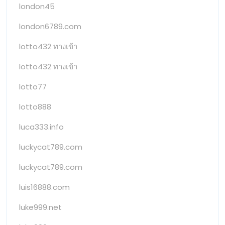
london45
london6789.com
lotto432 ทางเข้า
lotto432 ทางเข้า
lotto77
lotto888
luca333.info
luckycat789.com
luckycat789.com
luis16888.com
luke999.net