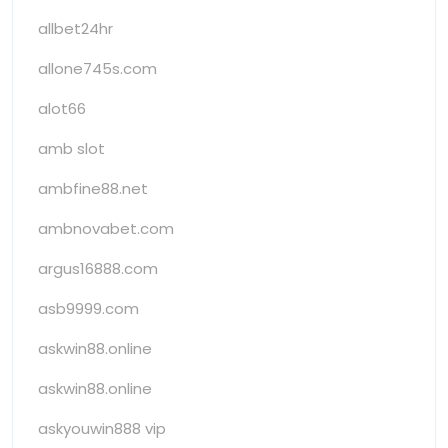
allbet24hr
allone745s.com
alot66
amb slot
ambfine88.net
ambnovabet.com
argus16888.com
asb9999.com
askwin88.online
askwin88.online
askyouwin888 vip