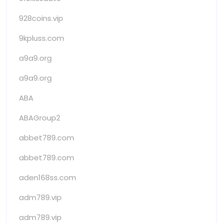
928coins.vip
9kpluss.com
a9a9.org
a9a9.org
ABA
ABAGroup2
abbet789.com
abbet789.com
aden168ss.com
adm789.vip
adm789.vip