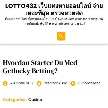
Skip
LOTTO432 เว็บแทงหวยออนไลน์ จ่าย
to
เยอะที่สุด ตรวจหวยสด
content
เว็บหวยออนไลน์ ซื้อหวยออนไลน์ แทงได้ทุกประเภท ครบวงจร หวยรัฐบาล
สลากกินแบ่ง หุ้นยี่กี หวยต่างประเทศ ลาว มาเลย์
Hvordan Starter Du Med
Getlucky Betting?
5
Hvordan
5 เมษายน 2017
Creator Kung
0 Comment
เมษายน
Starter
2017
Du
Med
Categories :
Casino
Getlucky