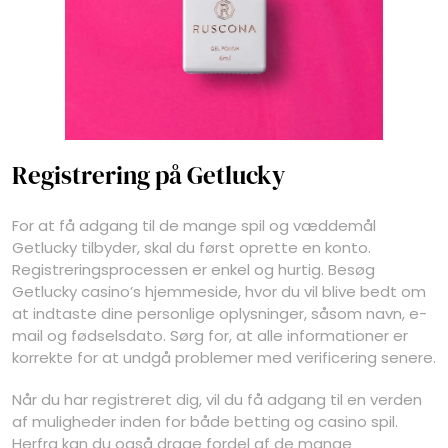
Registrering på Getlucky
For at få adgang til de mange spil og væddemål
Getlucky tilbyder, skal du først oprette en konto.
Registreringsprocessen er enkel og hurtig. Besøg
Getlucky casino’s hjemmeside, hvor du vil blive bedt om
at indtaste dine personlige oplysninger, såsom navn, e-
mail og fødselsdato. Sørg for, at alle informationer er
korrekte for at undgå problemer med verificering senere.
Når du har registreret dig, vil du få adgang til en verden
af muligheder inden for både betting og casino spil.
Herfra kan du også drage fordel af de mange