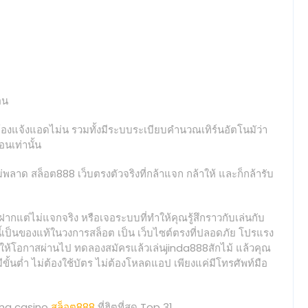
อน
ต้องแจ้งแอดไม่น รวมทั้งมีระบบระเบียบคำนวณเทิร์นอัตโนมัว่า
นเท่านั้น
พลาด สล็อต888 เว็บตรงตัวจริงที่กล้าแจก กล้าให้ และก็กล้ารับ
ากแต่ไม่แจกจริง หรือเจอระบบที่ทำให้คุณรู้สึกราวกับเล่นกับ
ี้เป็นของแท้ในวงการสล็อต เป็น เว็บไซต์ตรงที่ปลอดภัย โปรแรง
อยให้โอกาสผ่านไป ทดลองสมัครแล้วเล่นjinda888สักไม้ แล้วคุณ
่มีขั้นต่ำ ไม่ต้องใช้บัตร ไม่ต้องโหลดแอป เพียงแค่มีโทรศัพท์มือ
eana casino
สล็อต888
ที่ฮิตที่สุด Top 31