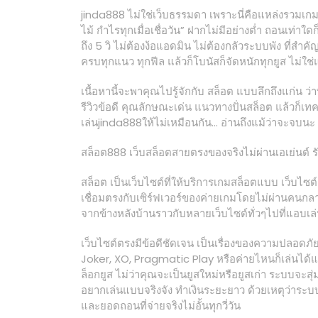
jinda888 ไม่ใช่เว็บธรรมดา เพราะนี่คือแหล่งรวมเ
ไม้ กำไรทุกเมื่อเชื่อวัน” ฝากไม่มีอย่างต่ำ ถอนเท่าใ
ถึง 5 วิ ไม่ต้องง้อแอดมิน ไม่ต้องกลัวระบบพัง ที่ส
ครบทุกแนว ทุกฟีล แล้วก็โบนัสก็จัดหนักทุกยูส ไม่ใช
เนื้อหานี้จะพาคุณไปรู้จักกับ สล็อต แบบลึกถึงแก่น ว่าท
รีวิวข้อดี คุณลักษณะเด่น แนวทางปั่นสล็อต แล้วก็
เล่นjinda888ให้ไม่เหมือนกัน… อ่านถึงแม้ว่าจะจบนะ เพ
สล็อต888 เว็บสล็อตสายตรงของจริงไม่ผ่านเอเย่นต์ 
สล็อต เป็นเว็บไซต์ที่ให้บริการเกมสล็อตแบบ เว็บไซต
เชื่อมตรงกับเซิร์ฟเวอร์ของค่ายเกมโดยไม่ผ่านคนกลาง
จากข้างหลังบ้านราวกับหลายเว็บไซต์ทั่วๆไปที่แอบเ
เว็บไซต์ตรงมีข้อดีชัดเจน เป็นเรื่องของความปลอดภัย
Joker, XO, Pragmatic Play หรือค่ายไหนก็เล่นได้แบ
ล็อกยูส ไม่ว่าคุณจะเป็นยูสใหม่หรือยูสเก่า ระบบจะสุ
อยากเล่นแบบจริงจัง ทำเงินระยะยาว ด้วยเหตุว่าระบบ
และยอดถอนที่จ่ายจริงไม่อั้นทุกวี่วัน