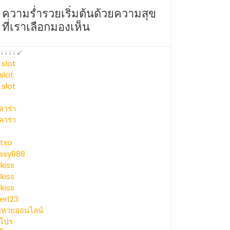
ความร่ำรวยเริ่มต้นด้วยความสุข
ที่เราเลือกมองเห็น
↓↓↓↓↙
 slot
slot
 slot
คาร่า
คาร่า
otxo
ssy888
kiss
kiss
kiss
ker123
็บหวยออนไลน์
นโปร