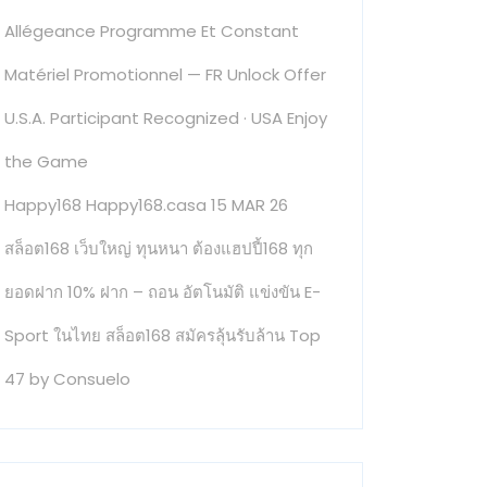
Allégeance Programme Et Constant
Matériel Promotionnel — FR Unlock Offer
U.S.A. Participant Recognized · USA Enjoy
the Game
Happy168 Happy168.casa 15 MAR 26
สล็อต168 เว็บใหญ่ ทุนหนา ต้องแฮปปี้168 ทุก
ยอดฝาก 10% ฝาก – ถอน อัตโนมัติ แข่งขัน E-
Sport ในไทย สล็อต168 สมัครลุ้นรับล้าน Top
47 by Consuelo