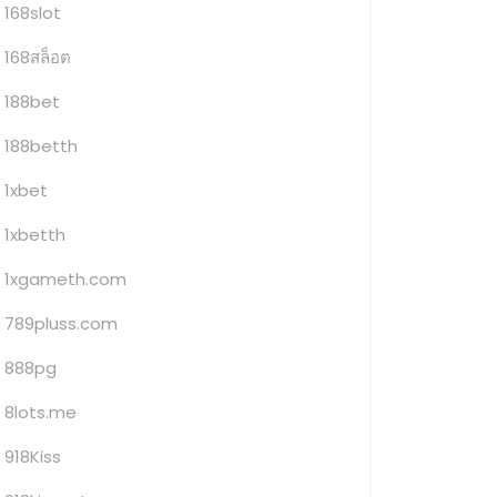
168slot
168สล็อต
188bet
188betth
1xbet
1xbetth
1xgameth.com
789pluss.com
888pg
8lots.me
918Kiss