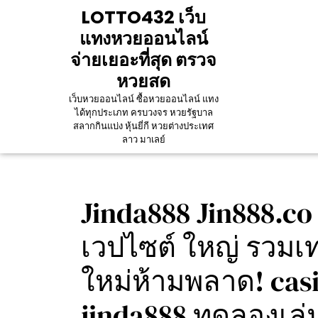
Skip
LOTTO432 เว็บ
to
แทงหวยออนไลน์
content
จ่ายเยอะที่สุด ตรวจ
หวยสด
เว็บหวยออนไลน์ ซื้อหวยออนไลน์ แทง
ได้ทุกประเภท ครบวงจร หวยรัฐบาล
สลากกินแบ่ง หุ้นยี่กี หวยต่างประเทศ
ลาว มาเลย์
Jinda888 Jin888.co
เวปไซต์ ใหญ่ รวมเทค
ใหม่ห้ามพลาด! casi
jinda888 ทดลองเล่