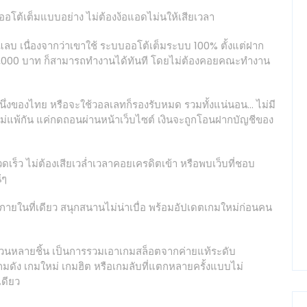
อโต้เต็มแบบอย่าง ไม่ต้องง้อแอดไม่นให้เสียเวลา
ฟแลบ เนื่องจากว่าเขาใช้ ระบบออโต้เต็มระบบ 100% ตั้งแต่ฝาก
,000,000 บาท ก็สามารถทำงานได้ทันที โดยไม่ต้องคอยคณะทำงาน
่งของไทย หรือจะใช้วอลเลทก็รองรับหมด รวมทั้งแน่นอน… ไม่มี
ยไม่แพ้กัน แค่กดถอนผ่านหน้าเว็บไซต์ เงินจะถูกโอนฝากบัญชีของ
วดเร็ว ไม่ต้องเสียเวล่ำเวลาคอยเครดิตเข้า หรือพบเว็บที่ชอบ
่ๆ
้ภายในที่เดียว สนุกสนานไม่น่าเบื่อ พร้อมอัปเดตเกมใหม่ก่อนคน
จำนวนหลายชิ้น เป็นการรวมเอาเกมสล็อตจากค่ายแท้ระดับ
เกมดัง เกมใหม่ เกมฮิต หรือเกมลับที่แตกหลายครั้งแบบไม่
เดียว