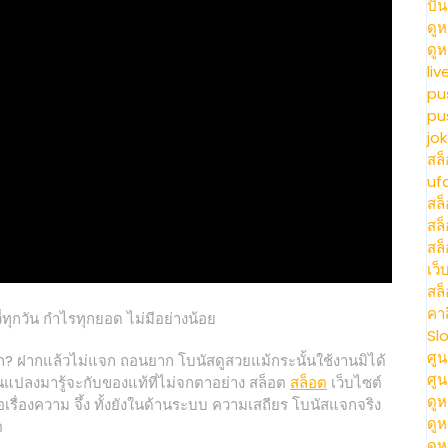
!
ปั่
no
ดู
e
ดูห
liv
pu
a888
pu
ง
jo
สล
uf
สล
สล
na
สล
เว
สล
คา
่ทุกวัน กำไรทุกยอด ไม่มีอย่างน้อย
Slo
ศู
? ฝากแล้วไม่แจก ถอนยาก โบนัสดูสวยแม้กระนั้นใช้งานมิได้
ศู
นแปลงมารู้จะกับของแท้ที่ไม่จกตาอย่าง สล็อต
สล็อต
เว็บไซต์
ดู
ื่อเรื่องความ จึ้ง ทั้งยังในด้านระบบ ความเสถียร โบนัสแจกจริง
ดู
ต
ดู