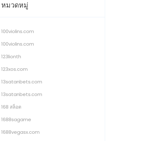
หมวดหมู่
100violins.com
100violins.com
123lionth
123xos.com
13satanbets.com
13satanbets.com
168 สล็อต
1688sagame
1688vegasx.com