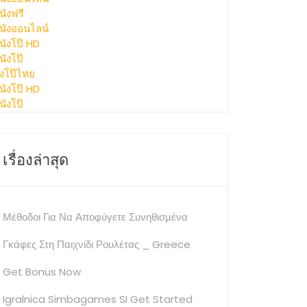
นังฟรี
หนังออนไลน์
นังโป๊ HD
นังโป๊
ังโป๊ไทย
นังโป๊ HD
นังโป๊
เรื่องล่าสุด
Μέθοδοι Για Να Αποφύγετε Συνηθισμένα
Γκάφες Στη Παιχνίδι Ρουλέτας _ Greece
Get Bonus Now
Igralnica Simbagames SI Get Started