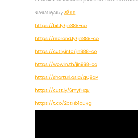
ขอขอบคุณby
สล็อต
https://bit.ly/jin888-co
https://rebrand.ly/jin888-co
https://cutly.info/jin888-co
https://wow.in.th/jin888-co
https://shorturl.asia/qQ8aP
https://cutt.ly/6rYyfHqB
https://t.co/2btHb1oDRg