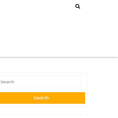
earch
r: